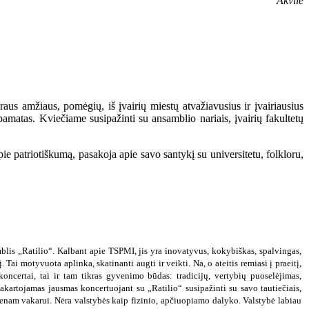
Akvilė
raus amžiaus, pomėgių, iš įvairių miestų atvažiavusius ir įvairiausius
pamatas. Kviečiame susipažinti su ansamblio nariais, įvairių fakultetų
pie patriotiškumą, pasakoja apie savo santykį su universitetu, folkloru,
is „Ratilio“. Kalbant apie TSPMI, jis yra inovatyvus, kokybiškas, spalvingas,
Tai motyvuota aplinka, skatinanti augti ir veikti. Na, o ateitis remiasi į praeitį,
koncertai, tai ir tam tikras gyvenimo būdas: tradicijų, vertybių puoselėjimas,
kartojamas jausmas koncertuojant su „Ratilio“ susipažinti su savo tautiečiais,
ienam vakarui. Nėra valstybės kaip fizinio, apčiuopiamo dalyko. Valstybė labiau