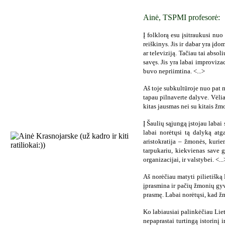
Ainė, TSPMI profesorė:
Į folklorą esu įsitraukusi nu
reiškinys. Jis ir dabar yra įd
ar televiziją. Tačiau tai absol
savęs. Jis yra labai improviza
buvo nepriimtina. <...>
Aš toje subkultūroje nuo pat 
tapau pilnaverte dalyve. Vėliau
kitas jausmas nei su kitais žm
Į Šaulių sąjungą įstojau labai
labai norėtųsi tą dalyką atg
aristokratija – žmonės, kurie
tarpukariu, kiekvienas save ge
organizacijai, ir valstybei. <...
Aš norėčiau matyti pilietišką
įprasmina ir pačių žmonių gyve
prasmę. Labai norėtųsi, kad ž
Ko labiausiai palinkėčiau Liet
nepaprastai turtingą istorinį 