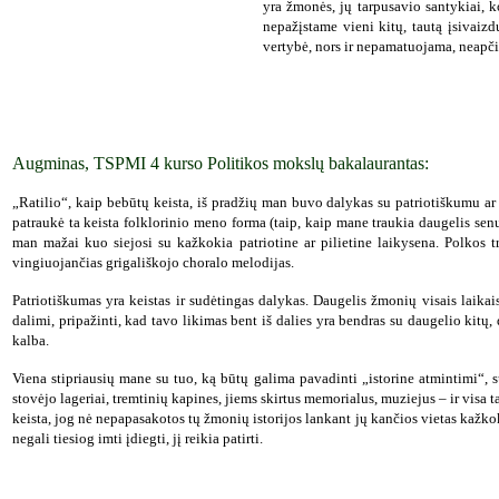
yra žmonės, jų tarpusavio santykiai,
nepažįstame vieni kitų, tautą įsivaiz
vertybė, nors ir nepamatuojama, neapči
Augminas, TSPMI 4 kurso Politikos mokslų bakalaurantas:
„Ratilio“, kaip bebūtų keista, iš pradžių man buvo dalykas su patriotiškumu ar
patraukė ta keista folklorinio meno forma (taip, kaip mane traukia daugelis senų 
man mažai kuo siejosi su kažkokia patriotine ar pilietine laikysena. Polkos t
vingiuojančias grigališkojo choralo melodijas.
Patriotiškumas yra keistas ir sudėtingas dalykas. Daugelis žmonių visais laikais 
dalimi, pripažinti, kad tavo likimas bent iš dalies yra bendras su daugelio kit
kalba.
Viena stipriausių mane su tuo, ką būtų galima pavadinti „istorine atmintimi“, 
stovėjo lageriai, tremtinių kapines, jiems skirtus memorialus, muziejus – ir visa
keista, jog nė nepapasakotos tų žmonių istorijos lankant jų kančios vietas kažkok
negali tiesiog imti įdiegti, jį reikia patirti.