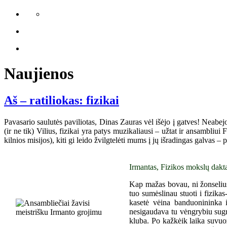
Naujienos
Aš – ratiliokas: fizikai
Pavasario saulutės paviliotas, Dinas Zauras vėl išėjo į gatves! Neabej
(ir ne tik) Vilius, fizikai yra patys muzikaliausi – užtat ir ansambliu
kilnios misijos), kiti gi leido žvilgtelėti mums į jų išradingas galvas –
Irmantas, Fizikos mokslų dakta
Kap mažas bovau, ni žonselius,
tuo sumėslinau stuoti i fizika
kasetė vėina banduonininka 
nesigaudava tu vėngrybiu sugr
kluba. Po kažkėik laika suvuož