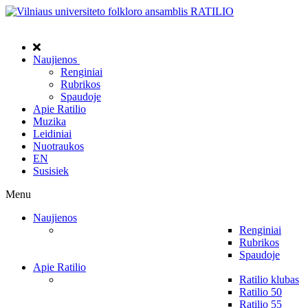
Naujienos
Renginiai
Rubrikos
Spaudoje
Apie Ratilio
Muzika
Leidiniai
Nuotraukos
EN
Susisiek
Menu
Naujienos
Renginiai
Rubrikos
Spaudoje
Apie Ratilio
Ratilio klubas
Ratilio 50
Ratilio 55