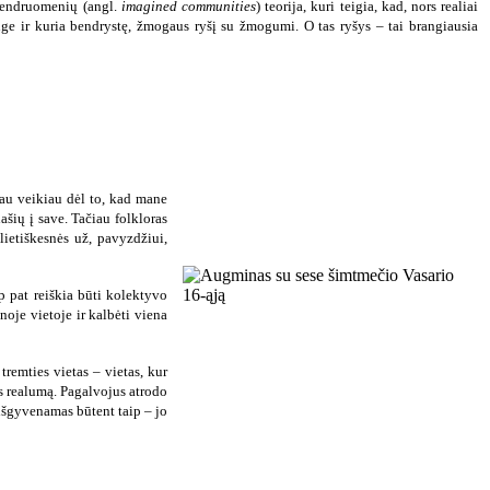
 bendruomenių (angl.
imagined communities
) teorija, kuri teigia, kad, nors realiai
ge ir kuria bendrystę, žmogaus ryšį su žmogumi. O tas ryšys – tai brangiausia
kau veikiau dėl to, kad mane
ašių į save. Tačiau folkloras
ietiškesnės už, pavyzdžiui,
ip pat reiškia būti kolektyvo
noje vietoje ir kalbėti viena
remties vietas – vietas, kur
os realumą. Pagalvojus atrodo
 išgyvenamas būtent taip – jo