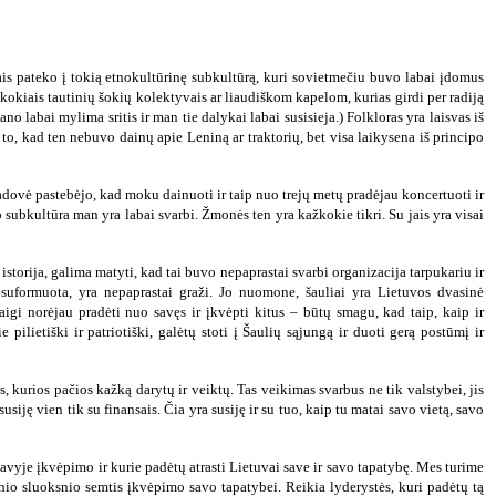
ais pateko į tokią etnokultūrinę subkultūrą, kuri sovietmečiu buvo labai įdomus
ažkokiais tautinių šokių kolektyvais ar liaudiškom kapelom, kurias girdi per radiją
mano labai mylima sritis ir man tie dalykai labai susisieja.) Folkloras yra laisvas iš
l to, kad ten nebuvo dainų apie Leniną ar traktorių, bet visa laikysena iš principo
ovė pastebėjo, kad moku dainuoti ir taip nuo trejų metų pradėjau koncertuoti ir
oro subkultūra man yra labai svarbi. Žmonės ten yra kažkokie tikri. Su jais yra visai
istorija, galima matyti, kad tai buvo nepaprastai svarbi organizacija tarpukariu ir
o suformuota, yra nepaprastai graži. Jo nuomone, šauliai yra Lietuvos dvasinė
 Taigi norėjau pradėti nuo savęs ir įkvėpti kitus – būtų smagu, kad taip, kaip ir
 pilietiški ir patriotiški, galėtų stoti į Šaulių sąjungą ir duoti gerą postūmį ir
 kurios pačios kažką darytų ir veiktų. Tas veikimas svarbus ne tik valstybei, jis
ę vien tik su finansais. Čia yra susiję ir su tuo, kaip tu matai savo vietą, savo
 savyje įkvėpimo ir kurie padėtų atrasti Lietuvai save ir savo tapatybę. Mes turime
rinio sluoksnio semtis įkvėpimo savo tapatybei. Reikia lyderystės, kuri padėtų tą