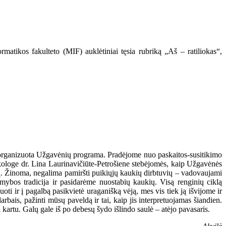
matikos fakulteto (MIF) auklėtiniai tęsia rubriką „Aš – ratiliokas“,
ro organizuota Užgavėnių programa. Pradėjome nuo paskaitos-susitikimo
loge dr. Lina Laurinavičiūte-Petrošiene stebėjomės, kaip Užgavėnės
ų. Žinoma, negalima pamiršti puikiųjų kaukių dirbtuvių – vadovaujami
ybos tradicija ir pasidarėme nuostabių kaukių. Visą renginių ciklą
i ir į pagalbą pasikvietė uraganišką vėją, mes vis tiek ją išvijome ir
bais, pažinti mūsų paveldą ir tai, kaip jis interpretuojamas šiandien.
kartu. Galų gale iš po debesų šydo išlindo saulė – atėjo pavasaris.