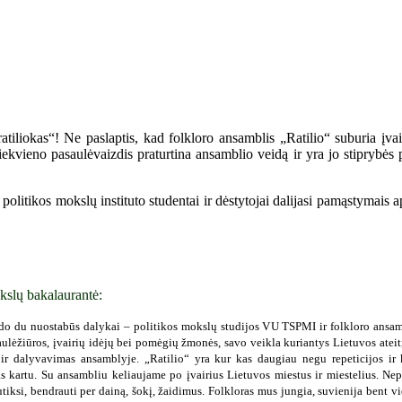
tiliokas“! Ne paslaptis, kad folkloro ansamblis „Ratilio“ suburia įvai
ekvieno pasaulėvaizdis praturtina ansamblio veidą ir yra jo stiprybės 
olitikos mokslų instituto studentai ir dėstytojai dalijasi pamąstymais a
kslų bakalaurantė:
o du nuostabūs dalykai – politikos mokslų studijos VU TSPMI ir folkloro ansambl
ulėžiūros, įvairių idėjų bei pomėgių žmonės, savo veikla kuriantys Lietuvos ateitį. 
s ir dalyvavimas ansamblyje. „Ratilio“ yra kur kas daugiau negu repeticijos ir 
kartu. Su ansambliu keliaujame po įvairius Lietuvos miestus ir miestelius. Nepa
ksi, bendrauti per dainą, šokį, žaidimus. Folkloras mus jungia, suvienija bent v