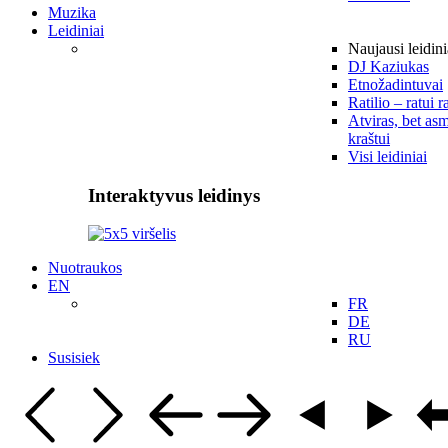
Muzika
Leidiniai
Naujausi leidini
DJ Kaziukas
Etnožadintuvai
Ratilio – ratui r
Atviras, bet asm
kraštui
Visi leidiniai
Interaktyvus leidinys
Nuotraukos
EN
FR
DE
RU
Susisiek