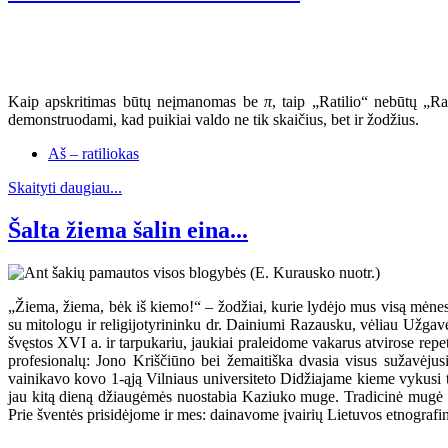
Kaip apskritimas būtų neįmanomas be
π
, taip „Ratilio“ nebūtų „R
demonstruodami, kad puikiai valdo ne tik skaičius, bet ir žodžius.
Aš – ratiliokas
Skaityti daugiau...
Šalta žiema šalin eina...
„Žiema, žiema, bėk iš kiemo!“ – žodžiai, kurie lydėjo mus visą mėnes
su mitologu ir religijotyrininku dr. Dainiumi Razausku, vėliau Už
švęstos XVI a. ir tarpukariu, jaukiai praleidome vakarus atvirose r
profesionalų: Jono Kriščiūno bei žemaitiška dvasia visus sužavėju
vainikavo kovo 1-ąją Vilniaus universiteto Didžiajame kieme vykusi te
jau kitą dieną džiaugėmės nuostabia Kaziuko muge. Tradicinė mugė šiem
Prie šventės prisidėjome ir mes: dainavome įvairių Lietuvos etnografin