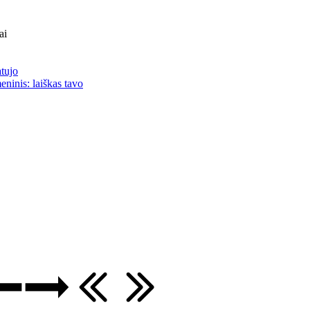
ai
atujo
eninis: laiškas tavo