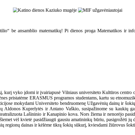
atilio“ be ansamblio matematikų! Pi dienos proga Matematikos ir infor
į, kurį vyko įdomi ir įvairiapusė Vilniaus universiteto Kultūros cent
gavėnes pristatėme ERASMUS programos studentams, kartu su etnomuziko
epeticijose mokydami Universiteto bendruomenę Užgavėnių dainų ir šoki
sių Aldonos Kuprelytės ir Antano Vaškio, susipažinome su kaukių gam
atralizuota Lašininio ir Kanapinio kova. Nors žiema ir nenorėjo pasiduot
et vėl kvietė pasidžiaugti gausiu amatininkų būriu, pasigrožėti jų dar
ių regionų dainas ir kėlėme tikrą šokių sūkurį, kviesdami žiūrovus šokti 