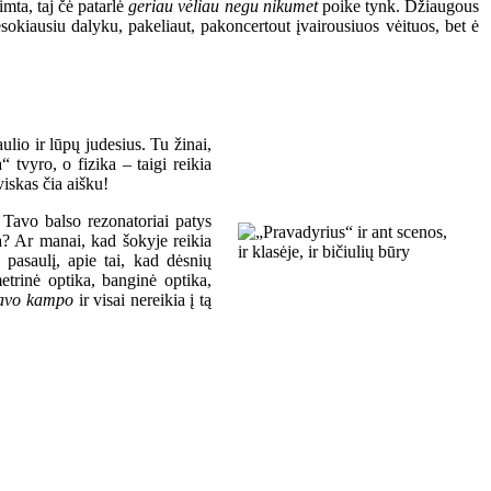
imta, taj čė patarlė
geriau vėliau negu nikumet
poike tynk. Džiaugous
sokiausiu dalyku, pakeliaut, pakoncertout įvairousiuos vėituos, bet ė
ulio ir lūpų judesius. Tu žinai,
a“ tvyro, o fizika – taigi reikia
viskas čia aišku!
r Tavo balso rezonatoriai patys
ka? Ar manai, kad šokyje reikia
ų pasaulį, apie tai, kad dėsnių
metrinė optika, banginė optika,
savo kampo
ir visai nereikia į tą