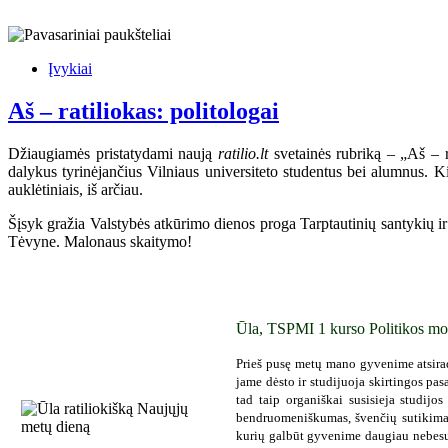
Įvykiai
Aš – ratiliokas: politologai
Džiaugiamės pristatydami naują
ratilio.lt
svetainės rubriką – „Aš – ra
dalykus tyrinėjančius Vilniaus universiteto studentus bei alumnus. Ki
auklėtiniais, iš arčiau.
Šįsyk gražia Valstybės atkūrimo dienos proga Tarptautinių santykių ir p
Tėvyne. Malonaus skaitymo!
Ūla, TSPMI 1 kurso Politikos mo
Prieš pusę metų mano gyvenime atsirad
jame dėsto ir studijuoja skirtingos pasa
tad taip organiškai susisieja studijo
bendruomeniškumas, švenčių sutikimas 
kurių galbūt gyvenime daugiau nebesuti