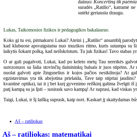
dainuo:
K
oncertin
ą
tik paėmiau
suradės „Ratilio“, katramė ne
sutėkt ger
iausiu
draugu.
Lukas, Taikomosios fizikos ir pedagogikos bakalauras:
Koks gi tu esi, pirmakursi Lukai? Ateini į „Ratilio“ ansamblį parodyti
kad klubuose apsvaigstama nuo muzikos ritmo, kuris sutampa su ši
laikytis šokant polką, kad neišskristum. Tu juk fizikas! Tavo stabas yr
O ar gali pagalvoti, Lukai, kad po keleto metų Tau nereikės galvoti,
surezonuos su šalia stovinčių dainininkų balsais ir juos stiprins. A
nuolat galvoti apie žingsnelius ir kojos pačios nesikilnoja? Ar gali
egzistavimas yra tik abejotina prielaida, Tave taip stipriai jaudins
kvantinė optika), tai ir į bet kurį gyvenimo reiškinį galima žvelgti i
patį kampą su ja lįsti – susirask savo kampą! Ar suprasi, kad viskas 
Taigi, Lukai, ir šį laišką suprask, kaip nori. Kaskart jį skaitydamas
bū
Aš – ratiliokas
Aš – ratiliokas: matematikai