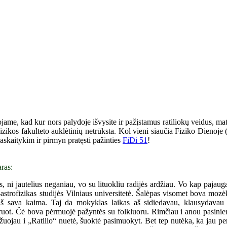
ojame, kad kur nors palydoje išvysite ir pažįstamus ratiliokų veidus, ma
i Fizikos fakulteto auklėtinių netrūksta. Kol vieni siaučia Fiziko Dienoj
 paskaitykim ir pirmyn pratęsti pažinties
FiDi 51
!
ras:
 ni jautelius neganiau, vo su lituokliu radijės ardžiau. Vo kap pajauga
s-astrofizikas studijės Vilniaus universitetė. Šalėpas visomet bova moz
iš sava kaima. Taj da mokyklas laikas aš sidiedavau, klausydava
uot. Čė bova pėrmuojė pažyntės su folkluoru. Rimčiau i anou pasinier
uojau i „Ratilio“ nuetė, šuoktė pasimuokyt. Bet tep nutėka, ka jau pe