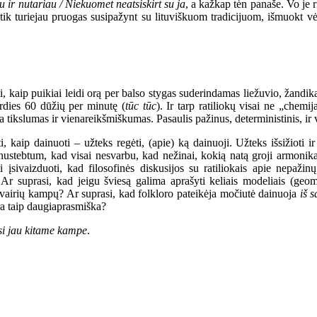
 ir nutariau / Niekuomet neatsiskirt su ja
,
a kažkap tėn panaše.
Vo je r
 tik turiejau pruogas susipažynt su
lituviškuom
tradicijuom, išmuokt vė
, kaip puikiai leidi orą per balso stygas suderindamas liežuvio, žandika
rdies 60 dūžių per minutę (
tūc tūc
). Ir tarp ratiliokų visai ne „chemij
a tikslumas ir vienareikšmiškumas. Pasaulis pažinus, deterministinis, ir 
 kaip dainuoti – užteks regėti, (apie) ką dainuoji. Užteks išsižioti i
r nustebtum, kad visai nesvarbu, kad nežinai, kokią natą groji armoni
 įsivaizduoti, kad filosofinės diskusijos su ratiliokais apie nepažin
? Ar suprasi, kad jeigu šviesą galima aprašyti keliais modeliais (geo
š įvairių kampų? Ar suprasi, kad folkloro pateikėja močiutė dainuoja
iš 
yra taip daugiaprasmiška?
si jau kitame kampe
.