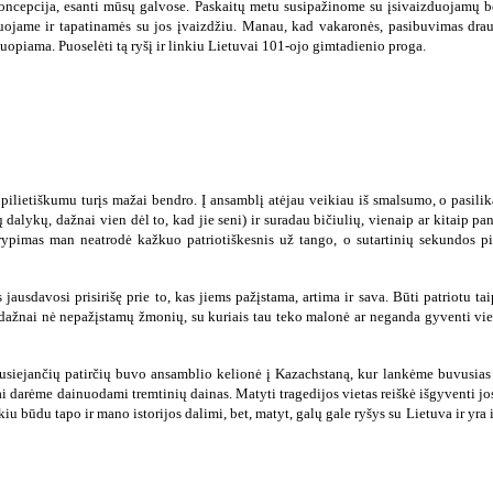
 koncepcija, esanti mūsų galvose. Paskaitų metu susipažinome su įsivaizduojamų
duojame ir tapatinamės su jos įvaizdžiu. Manau, kad vakaronės, pasibuvimas drau
uopiama. Puoselėti tą ryšį ir linkiu Lietuvai 101-ojo gimtadienio proga.
 pilietiškumu turįs mažai bendro. Į ansamblį atėjau veikiau iš smalsumo, o pasili
dalykų, dažnai vien dėl to, kad jie seni) ir suradau bičiulių, vienaip ar kitaip pan
rypimas man neatrodė kažkuo patriotiškesnis už tango, o sutartinių sekundos pil
jausdavosi prisirišę prie to, kas jiems pažįstama, artima ir sava. Būti patriotu ta
ų, dažnai nė nepažįstamų žmonių, su kuriais tau teko malonė ar neganda gyventi vie
susiejančių patirčių buvo ansamblio kelionė į Kazachstaną, kur lankėme buvusias t
 tai darėme dainuodami tremtinių dainas. Matyti tragedijos vietas reiškė išgyventi j
iu būdu tapo ir mano istorijos dalimi, bet, matyt, galų gale ryšys su Lietuva ir yra