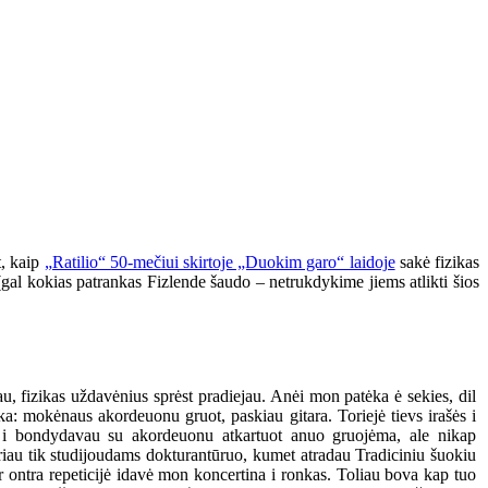
t, kaip
„Ratilio“ 50-mečiui skirtoje „Duokim garo“ laidoje
sakė fizikas
e (gal kokias patrankas Fizlende šaudo – netrukdykime jiems atlikti šios
u, fizikas uždavėnius sprėst pradiejau. Anėi mon patėka ė sekies, dil
ėka: mokėnaus akordeuonu gruot, paskiau gitara. Toriejė tievs irašės i
u i bondydavau su akordeuonu atkartuot anuo gruojėma, ale nikap
iau tik studijoudams dokturantūruo, kumet atradau Tradiciniu šuokiu
r ontra repeticijė idavė mon koncertina i ronkas. Toliau bova kap tuo