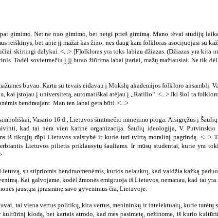
o pat gimimo. Net ne nuo gimimo, bet netgi prieš gimimą. Mano tėvai studijų laik
omus reiškinys, bet apie jį mažai kas žino, nes daug kam folkloras asocijuojasi su k
iučiai skirtingi dalykai. <...> [F]olkloras yra toks labiau džiazas. (Džiazas yra kita 
cinis. Todėl sovietmečiu į jį buvo žiūrima labai įtariai, mažų mažiausiai. Ne tik dė
mažumės buvau. Kartu su tėvais eidavau į Mokslų akademijos folkloro ansamblį. Vad
, kai įstojau į universitetą, automatiškai atėjau į „Ratilio“. <...> Iki šiol ta folkl
onėmis bendraujant. Man ten labai gera būti. <...>
 simboliškai, Vasario 16 d., Lietuvos šimtmečio minėjimo proga. Atsigręžus į Šaulių 
aivinti, kad tai nėra vien karinė organizacija. Šaulių ideologija, V. Putvinski
ms iš tikrųjų rūpi Lietuvos valstybė ir kurie turi tvirtą moralinį pagrindą. <...>
rbiantis Lietuvos pilietis priklausytų šauliams. Ir mūsų studentai, kurie yra tokie
>
 Lietuvą, su stipriomis bendruomenėmis, kurios nelauktų, kad valdžia kažką paduos,
nimą. Kai galvojame, kodėl žmonės emigruoja iš Lietuvos, nemanau, kad tai yra susij
monės jaustųsi įprasminę savo gyvenimus čia, Lietuvoje.
uvai, tai viena vertus politikų, kita vertus, menininkų ir intelektualų, kurie turėtų
ir kultūrinį klodą, bet kartais atrodo, kad mes pasimetę, nežinome, iš kurio kultū