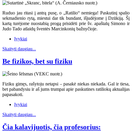
Ruduo jau ritasi į antrą pusę, o „Ratilio“ nemiega! Paskutinį spalio
sekmadienio rytą, miestui dar tik bundant, išjudėjome į Dzūkiją. Šį
kartą turėjome nuostabią progą prisidėti prie šv. apaštalų Simono ir
Judo Tado atlaidų šventės Marcinkonių bažnyčioje.
Įvykiai
Skaityti daugiau...
Be fizikos, bet su fiziku
Fiziku gimęs, rašytoju netapsi – pasakė niekas niekada. Gal ir tiesa,
bet pabandysiu ir aš jums trumpai apie paskutines ratiliokų aktualijas
papasakoti.
Įvykiai
Skaityti daugiau...
Čia kalavijuotis, čia profesorius: