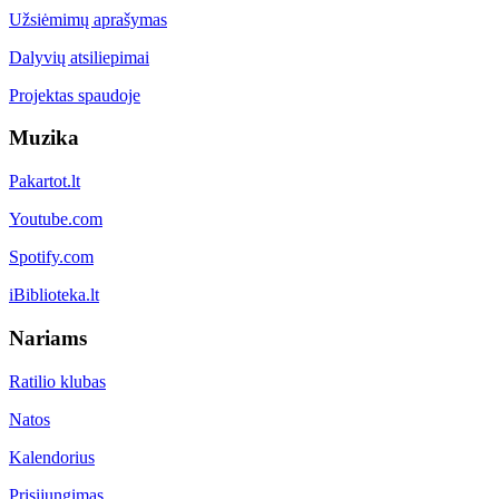
Užsiėmimų aprašymas
Dalyvių atsiliepimai
Projektas spaudoje
Muzika
Pakartot.lt
Youtube.com
Spotify.com
iBiblioteka.lt
Nariams
Ratilio klubas
Natos
Kalendorius
Prisijungimas