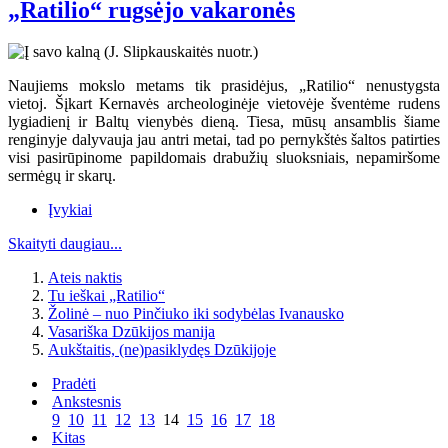
„Ratilio“ rugsėjo vakaronės
Naujiems mokslo metams tik prasidėjus, „Ratilio“ nenustygsta
vietoj. Šįkart Kernavės archeologinėje vietovėje šventėme rudens
lygiadienį ir Baltų vienybės dieną. Tiesa, mūsų ansamblis šiame
renginyje dalyvauja jau antri metai, tad po pernykštės šaltos patirties
visi pasirūpinome papildomais drabužių sluoksniais, nepamiršome
sermėgų ir skarų.
Įvykiai
Skaityti daugiau...
Ateis naktis
Tu ieškai „Ratilio“
Žolinė – nuo Pinčiuko iki sodybėlas Ivanausko
Vasariška Dzūkijos manija
Aukštaitis, (ne)pasiklydęs Dzūkijoje
Pradėti
Ankstesnis
9
10
11
12
13
14
15
16
17
18
Kitas