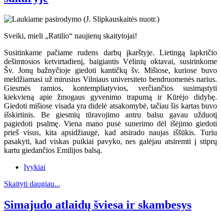
Sveiki, mieli „Ratilio“ naujienų skaitytojai!
Susitinkame pačiame rudens darbų įkarštyje. Lietingą lapkričio
dešimtosios ketvirtadienį, baigiantis Vėlinių oktavai, susirinkome
Šv. Jonų bažnyčioje giedoti kantičkų šv. Mišiose, kuriose buvo
meldžiamasi už mirusius Vilniaus universiteto bendruomenės narius.
Giesmės ramios, kontempliatyvios, verčiančios susimąstyti
kiekvieną apie žmogaus gyvenimo trapumą ir Kūrėjo didybę.
Giedoti mišiose visada yra didelė atsakomybė, tačiau šis kartas buvo
išskirtinis. Be giesmių tūravojimo antru balsu gavau užduotį
pagiedoti psalmę. Viena mano pusė sunerimo dėl išėjimo giedoti
prieš visus, kita apsidžiaugė, kad atsirado naujas iššūkis. Turiu
pasakyti, kad viskas puikiai pavyko, nes galėjau atsiremti į stiprų
kartu giedančios Emilijos balsą.
Įvykiai
Skaityti daugiau...
Simajudo atlaidų šviesa ir skambesys