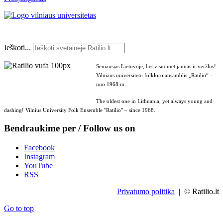
Ieškoti...
Seniausias Lietuvoje, bet visuomet jaunas ir veržlus!
Vilniaus universiteto folkloro ansamblis „Ratilio“ –
nuo 1968 m.
The oldest one in Lithuania, yet always young and
dashing! Vilnius University Folk Ensemble "Ratilio" – since 1968.
Bendraukime per / Follow us on
Facebook
Instagram
YouTube
RSS
Privatumo politika
| © Ratilio.lt
Go to top