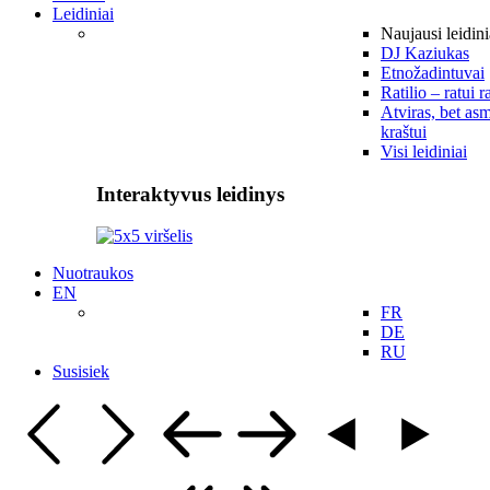
Leidiniai
Naujausi leidini
DJ Kaziukas
Etnožadintuvai
Ratilio – ratui r
Atviras, bet asm
kraštui
Visi leidiniai
Interaktyvus leidinys
Nuotraukos
EN
FR
DE
RU
Susisiek