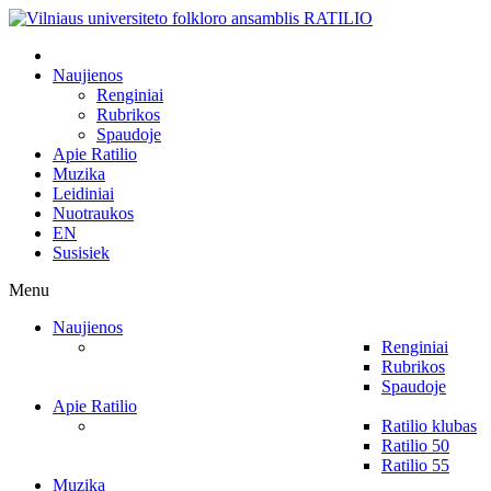
Naujienos
Renginiai
Rubrikos
Spaudoje
Apie Ratilio
Muzika
Leidiniai
Nuotraukos
EN
Susisiek
Menu
Naujienos
Renginiai
Rubrikos
Spaudoje
Apie Ratilio
Ratilio klubas
Ratilio 50
Ratilio 55
Muzika