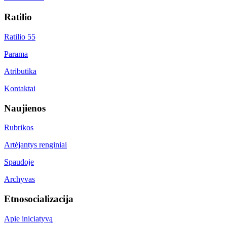
Ratilio
Ratilio 55
Parama
Atributika
Kontaktai
Naujienos
Rubrikos
Artėjantys renginiai
Spaudoje
Archyvas
Etnosocializacija
Apie iniciatyvą