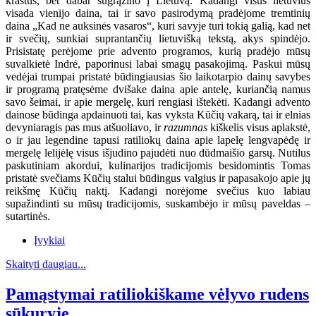
kraštus, bet dabar sugrąžino į Lietuvą. Kadangi visus lietuvius
visada vienijo daina, tai ir savo pasirodymą pradėjome tremtinių
daina „Kad ne auksinės vasaros“, kuri savyje turi tokią galią, kad net
ir svečių, sunkiai suprantančių lietuvišką tekstą, akys spindėjo.
Prisistatę perėjome prie advento programos, kurią pradėjo mūsų
suvalkietė Indrė, paporinusi labai smagų pasakojimą. Paskui mūsų
vedėjai trumpai pristatė būdingiausias šio laikotarpio dainų savybes
ir programą pratęsėme dvišake daina apie antelę, kuriančią namus
savo šeimai, ir apie mergelę, kuri rengiasi ištekėti. Kadangi advento
dainose būdinga apdainuoti tai, kas vyksta Kūčių vakarą, tai ir elnias
devyniaragis pas mus atšuoliavo, ir
razumnas
kiškelis visus aplakstė,
o ir jau legendine tapusi ratiliokų daina apie lapelę lengvapėdę ir
mergelę lelijėlę visus išjudino pajudėti nuo dūdmaišio garsų. Nutilus
paskutiniam akordui, kulinarijos tradicijomis besidomintis Tomas
pristatė svečiams Kūčių stalui būdingus valgius ir papasakojo apie jų
reikšmę Kūčių naktį. Kadangi norėjome svečius kuo labiau
supažindinti su mūsų tradicijomis, suskambėjo ir mūsų paveldas –
sutartinės.
Įvykiai
Skaityti daugiau...
Pamąstymai ratiliokiškame vėlyvo rudens
sūkuryje