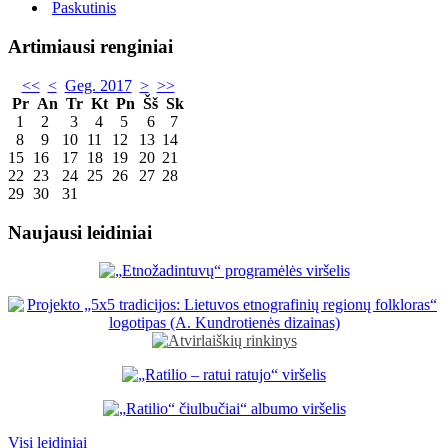
Paskutinis
Artimiausi renginiai
<<
<
Geg. 2017
>
>>
Pr
An
Tr
Kt
Pn
Šš
Sk
1
2
3
4
5
6
7
8
9
10
11
12
13
14
15
16
17
18
19
20
21
22
23
24
25
26
27
28
29
30
31
Naujausi leidiniai
Visi leidiniai