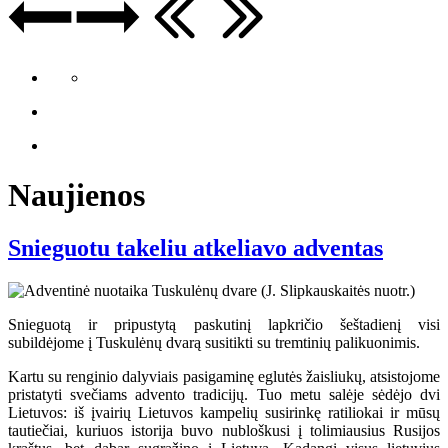
Naujienos
Snieguotu takeliu atkeliavo adventas
Snieguotą ir pripustytą paskutinį lapkričio šeštadienį visi
subildėjome į Tuskulėnų dvarą susitikti su tremtinių palikuonimis.
Kartu su renginio dalyviais pasigaminę eglutės žaisliukų, atsistojome
pristatyti svečiams advento tradicijų. Tuo metu salėje sėdėjo dvi
Lietuvos: iš įvairių Lietuvos kampelių susirinkę ratiliokai ir mūsų
tautiečiai, kuriuos istorija buvo nubloškusi į tolimiausius Rusijos