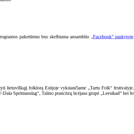
 programos pakeitimus bus skelbiama ansamblio
„Facebook“ paskyroje
tyti lietuviškąjį folklorą Estijoje vykstančiame „Tartu Folk“ festiva
V-Dala Spelmanslag“, Talino prancūzų licėjaus grupė „Leesikad“ bei fes