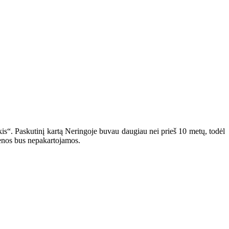
kis“. Paskutinį kartą Neringoje buvau daugiau nei prieš 10 metų, todėl
dienos bus nepakartojamos.