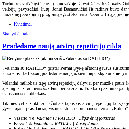
Turbūt retas tikėtųsi lietuvių tautosakoje išvysti šalies kraštovaizd
veikėjų, pavyzdžiui, liūtų! Jonui Basanavičiui šis radinys buvo dar 
muzikinę pasakojimų programą egzotiška tema. Vasario 16-ąją premjeroje 
Kvietimai
Skaityti daugiau...
Pradedame naują atvirų repeticijų ciklą
„Valanda su RATILIO“ grįžta! Pernai įvykę aštuoni gausūs susibūrimai
žmonėms. Tad vasarį pradedame naują užsiėmimų ciklą, kuriame tyrinės
Valandai ratiliokais tapę atvirų repeticijų dalyviai per muziką patirs
apstingusius raumenis šokdami bei žaisdami. Folkloro pažinimo patirtį
čiauškančiais ratiliokais.
Tikimės vėl susitikti su bičiuliais tapusiais atvirų repeticijų lankyt
gyventojai ir prašalaičiai, visam ciklui ar dominančiai temai. „Ratilio“ 
Vasario 4 d.
Valanda su RATILIO | Užgavėnių folkloras
Kovo 4 d.
Valanda su RATILIO | Vaišių dainos
Balandžio 1 d.
Valanda su RATILIO | Liudviko Rėzos rinkinių 