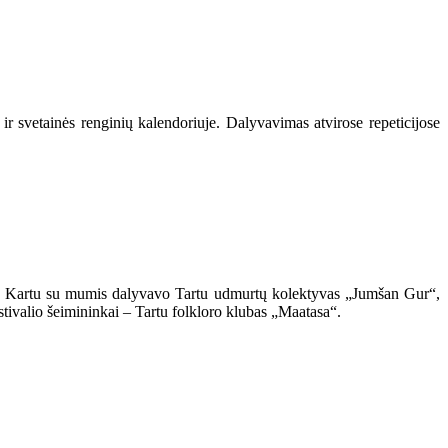
ir svetainės renginių kalendoriuje. Dalyvavimas atvirose repeticijose
lyje. Kartu su mumis dalyvavo Tartu udmurtų kolektyvas „Jumšan Gur“,
tivalio šeimininkai – Tartu folkloro klubas „Maatasa“.