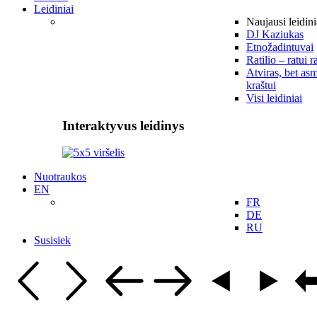
Leidiniai
Naujausi leidini
DJ Kaziukas
Etnožadintuvai
Ratilio – ratui r
Atviras, bet asm
kraštui
Visi leidiniai
Interaktyvus leidinys
Nuotraukos
EN
FR
DE
RU
Susisiek