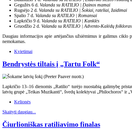
Gegužės 6 d.
Valanda su RATILIO | Dainos mamai
Rugsėjo 2 d.
Valanda su RATILIO | Šokiai, rateliai, žaidimai
Spalio 7 d.
Valanda su RATILIO | Romansai
Lapkričio 9 d.
Valanda su RATILIO | Kanklės
Gruodžio 2 d.
Valanda su RATILIO | Advento-Kalėdų folkloras
Daugiau informacijos apie artėjančius užsiėmimus ir galimus ciklo
nemokamas.
Kvietimai
Bendrystės tiltais į „Tartu Folk“
Lapkričio 13–16 dienomis „Ratilio“ turėjo nuostabią galimybę prista
latvių grupė „Teikas Muzikanti“, švedų kolektyvai „Philochoros“ ir „
Kelionės
Skaityti daugiau...
Čiurlioniškas ratiliavimo finalas