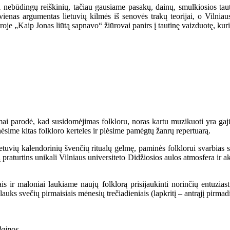
žiui nebūdingų reiškinių, tačiau gausiame pasakų, dainų, smulkiosios ta
vienas argumentas lietuvių kilmės iš senovės trakų teorijai, o Vilniau
„Kaip Jonas liūtą sapnavo“ žiūrovai panirs į tautinę vaizduotę, kurioje l
 parodė, kad susidomėjimas folkloru, noras kartu muzikuoti yra gajūs,
ime kitas folkloro kerteles ir plėsime pamėgtų žanrų repertuarą.
 lietuvių kalendorinių švenčių ritualų gelmę, paminės folklorui svarbias
 praturtins unikali Vilniaus universiteto Didžiosios aulos atmosfera ir 
ojais ir maloniai laukiame naujų folklorą prisijaukinti norinčių entuzia
lauks svečių pirmaisiais mėnesių trečiadieniais (lapkritį – antrąjį pirmad
dainos