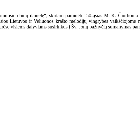
ainuosiu dainų dainelę“, skirtam paminėti 150-ąsias M. K. Čiurlioni
sios Lietuvos ir Veliuonos krašto melodijų vingrybes vaikščiojome n
rėse visiems dalyviams susirinkus į Šv. Jonų bažnyčią sumanymas pamažu