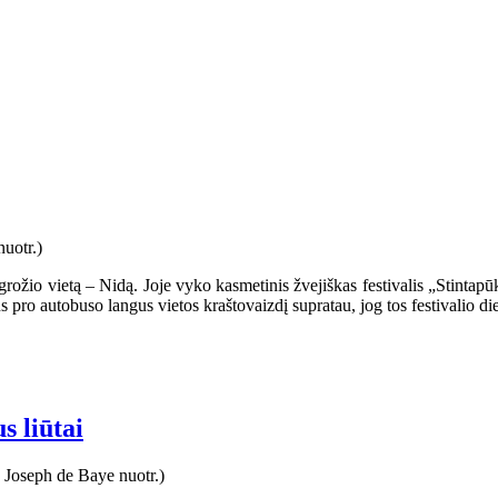
ožio vietą – Nidą. Joje vyko kasmetinis žvejiškas festivalis „Stintapū
us pro autobuso langus vietos kraštovaizdį supratau, jog tos festivalio 
 liūtai