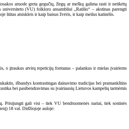
utosakos aruode greta gegučių, žirgų ar meškų galima rasti ir netikėtų
s universiteto (VU) folkloro ansambliui „Ratilio“ – akstinas parengti
iūtas atsiskleis ir kaip baisus žvėris, ir kaip meilus katinėlis.
 o įtraukus atvirų repeticijų formatas – palankus ir mielas įvairiems
 sukaktis, išbandys kontrastingas dainavimo tradicijas bei pramankštins
akustika bei pasibendravimas su įvairiausių Lietuvos kampelių tarmėmis
stų. Prisijungti gali visi – tiek VU bendruomenės nariai, tiek sostinės
ienį) 18 val. Didžiojoje auloje: