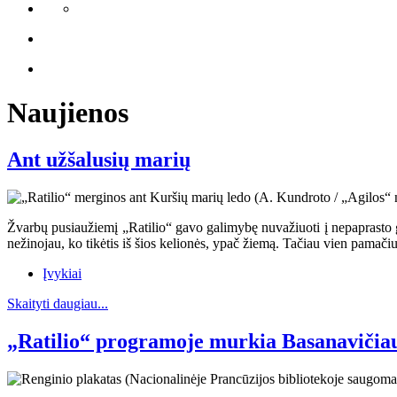
Naujienos
Ant užšalusių marių
Žvarbų pusiaužiemį „Ratilio“ gavo galimybę nuvažiuoti į nepaprasto gr
nežinojau, ko tikėtis iš šios kelionės, ypač žiemą. Tačiau vien pamači
Įvykiai
Skaityti daugiau...
„Ratilio“ programoje murkia Basanavičiaus