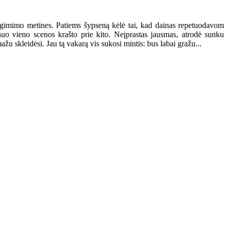
o gimimo metines. Patiems šypseną kėlė tai, kad dainas repetuodavom
uo vieno scenos krašto prie kito. Neįprastas jausmas, atrodė sunku
 skleidėsi. Jau tą vakarą vis sukosi mintis: bus labai gražu...