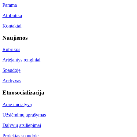
Parama
Atributika
Kontaktai
Naujienos
Rubrikos
Artėjantys renginiai
Spaudoje
Archyvas
Etnosocializacija
Apie iniciatyvą
Užsiėmimų aprašymas
Dalyvių atsiliepimai
Projektas spaudoje