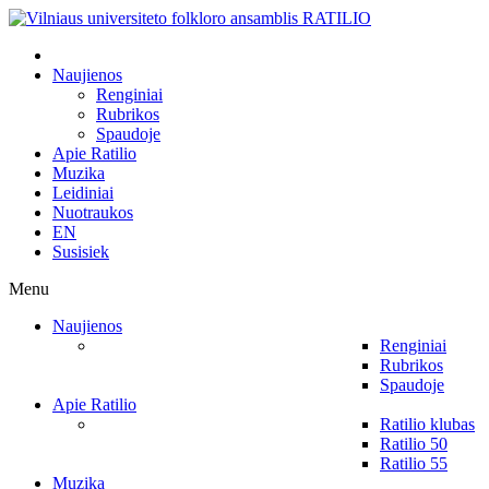
Naujienos
Renginiai
Rubrikos
Spaudoje
Apie Ratilio
Muzika
Leidiniai
Nuotraukos
EN
Susisiek
Menu
Naujienos
Renginiai
Rubrikos
Spaudoje
Apie Ratilio
Ratilio klubas
Ratilio 50
Ratilio 55
Muzika