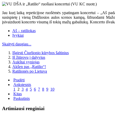
Jau kurį laiką repeticijose ruošėmės ypatingam koncertui – „Aš pad
susispietę į vieną Didžiosios aulos scenos kampą, šifruodami Mažo
įsivaizduoti koncerto visumą iš tokių mažų gabaliukų. Koncerto išvaka
Aš – ratiliokas
Įvykiai
Skaityti daugiau...
Išgirsti Čiurlionio kūrybos šaltinius
Iš žiūrovų į dalyvius
Aukštai vyniojas
Akšen pas „Ratilio“!
Ratilionės po Lietuvą
Pradėti
Ankstesnis
1
2
3
4
5
6
7
8
9
10
Kitas
Paskutinis
Artimiausi renginiai