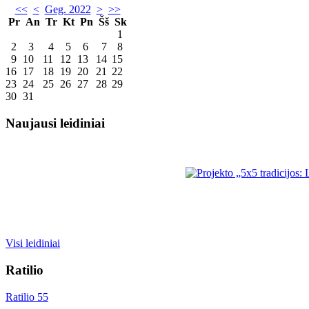
<<
<
Geg. 2022
>
>>
Pr
An
Tr
Kt
Pn
Šš
Sk
1
2
3
4
5
6
7
8
9
10
11
12
13
14
15
16
17
18
19
20
21
22
23
24
25
26
27
28
29
30
31
Naujausi leidiniai
Visi leidiniai
Ratilio
Ratilio 55