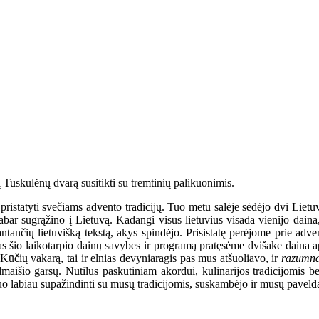
į Tuskulėnų dvarą susitikti su tremtinių palikuonimis.
ristatyti svečiams advento tradicijų. Tuo metu salėje sėdėjo dvi Lietuvo
 dabar sugrąžino į Lietuvą. Kadangi visus lietuvius visada vienijo dai
prantančių lietuvišką tekstą, akys spindėjo. Prisistatę perėjome prie ad
 šio laikotarpio dainų savybes ir programą pratęsėme dvišake daina api
Kūčių vakarą, tai ir elnias devyniaragis pas mus atšuoliavo, ir
razumn
dmaišio garsų. Nutilus paskutiniam akordui, kulinarijos tradicijomis 
 labiau supažindinti su mūsų tradicijomis, suskambėjo ir mūsų paveldas