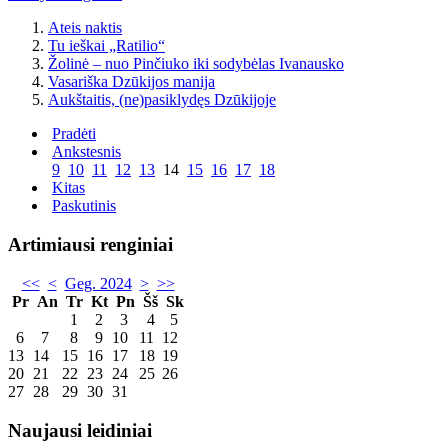
Ateis naktis
Tu ieškai „Ratilio“
Žolinė – nuo Pinčiuko iki sodybėlas Ivanausko
Vasariška Dzūkijos manija
Aukštaitis, (ne)pasiklydęs Dzūkijoje
Pradėti
Ankstesnis
9
10
11
12
13
14
15
16
17
18
Kitas
Paskutinis
Artimiausi renginiai
<<
<
Geg. 2024
>
>>
Pr
An
Tr
Kt
Pn
Šš
Sk
1
2
3
4
5
6
7
8
9
10
11
12
13
14
15
16
17
18
19
20
21
22
23
24
25
26
27
28
29
30
31
Naujausi leidiniai