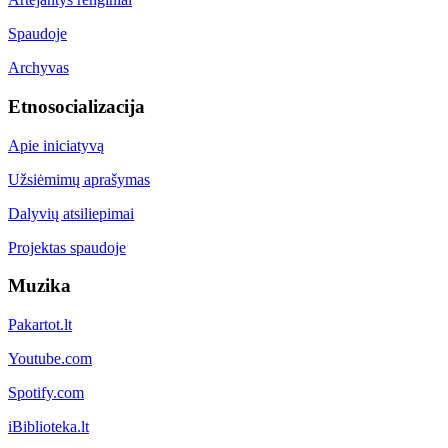
Spaudoje
Archyvas
Etnosocializacija
Apie iniciatyvą
Užsiėmimų aprašymas
Dalyvių atsiliepimai
Projektas spaudoje
Muzika
Pakartot.lt
Youtube.com
Spotify.com
iBiblioteka.lt