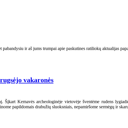
et pabandysiu ir aš jums trumpai apie paskutines ratiliokų aktualijas pap
“ rugsėjo vakaronės
oj. Šįkart Kernavės archeologinėje vietovėje šventėme rudens lygiadi
irūpinome papildomais drabužių sluoksniais, nepamiršome sermėgų ir skar