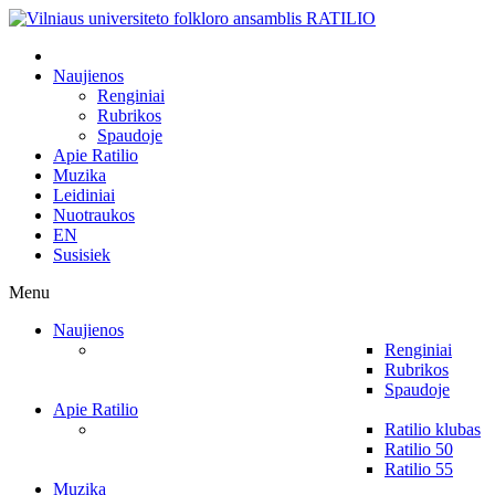
Naujienos
Renginiai
Rubrikos
Spaudoje
Apie Ratilio
Muzika
Leidiniai
Nuotraukos
EN
Susisiek
Menu
Naujienos
Renginiai
Rubrikos
Spaudoje
Apie Ratilio
Ratilio klubas
Ratilio 50
Ratilio 55
Muzika