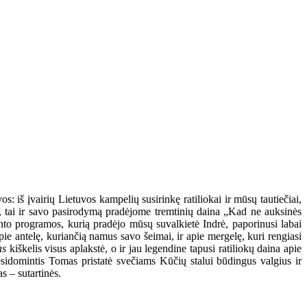
s: iš įvairių Lietuvos kampelių susirinkę ratiliokai ir mūsų tautiečiai,
na, tai ir savo pasirodymą pradėjome tremtinių daina „Kad ne auksinės
vento programos, kurią pradėjo mūsų suvalkietė Indrė, paporinusi labai
e antelę, kuriančią namus savo šeimai, ir apie mergelę, kuri rengiasi
as
kiškelis visus aplakstė, o ir jau legendine tapusi ratiliokų daina apie
besidomintis Tomas pristatė svečiams Kūčių stalui būdingus valgius ir
 – sutartinės.