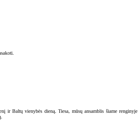
asakoti.
enį ir Baltų vienybės dieną. Tiesa, mūsų ansamblis šiame renginyje
ų.