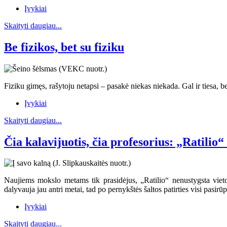
Įvykiai
Skaityti daugiau...
Be fizikos, bet su fiziku
Fiziku gimęs, rašytoju netapsi – pasakė niekas niekada. Gal ir tiesa, b
Įvykiai
Skaityti daugiau...
Čia kalavijuotis, čia profesorius: „Ratilio
Naujiems mokslo metams tik prasidėjus, „Ratilio“ nenustygsta viet
dalyvauja jau antri metai, tad po pernykštės šaltos patirties visi pas
Įvykiai
Skaityti daugiau...