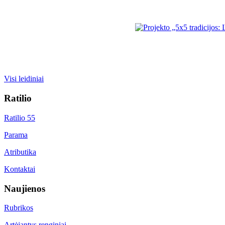
Visi leidiniai
Ratilio
Ratilio 55
Parama
Atributika
Kontaktai
Naujienos
Rubrikos
Artėjantys renginiai