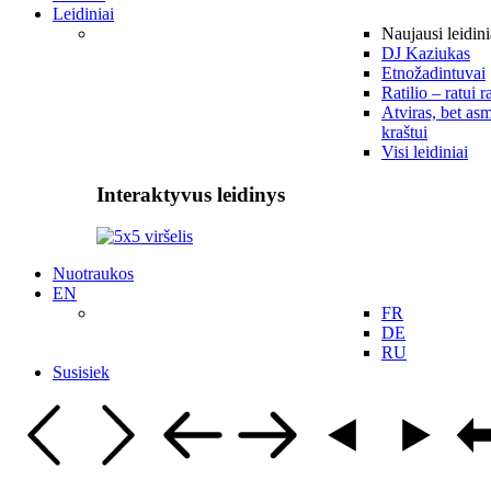
Leidiniai
Naujausi leidini
DJ Kaziukas
Etnožadintuvai
Ratilio – ratui r
Atviras, bet asm
kraštui
Visi leidiniai
Interaktyvus leidinys
Nuotraukos
EN
FR
DE
RU
Susisiek