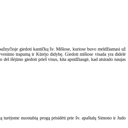
 bažnyčioje giedoti kantičkų šv. Mišiose, kuriose buvo meldžiamasi už
yvenimo trapumą ir Kūrėjo didybę. Giedoti mišiose visada yra didelė
dėl išėjimo giedoti prieš visus, kita apsidžiaugė, kad atsirado naujas
tą turėjome nuostabią progą prisidėti prie šv. apaštalų Simono ir Judo