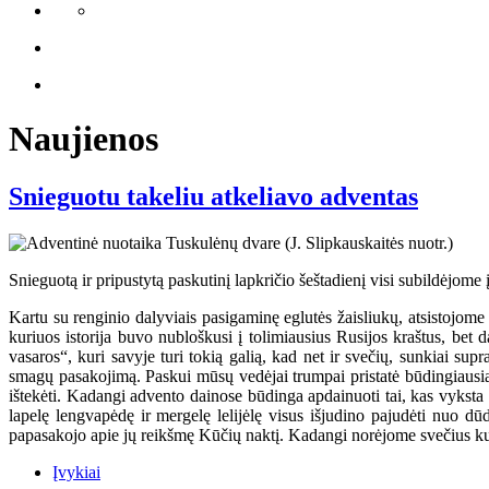
Naujienos
Snieguotu takeliu atkeliavo adventas
Snieguotą ir pripustytą paskutinį lapkričio šeštadienį visi subildėjome 
Kartu su renginio dalyviais pasigaminę eglutės žaisliukų, atsistojome p
kuriuos istorija buvo nubloškusi į tolimiausius Rusijos kraštus, bet
vasaros“, kuri savyje turi tokią galią, kad net ir svečių, sunkiai su
smagų pasakojimą. Paskui mūsų vedėjai trumpai pristatė būdingiausias
ištekėti. Kadangi advento dainose būdinga apdainuoti tai, kas vyksta 
lapelę lengvapėdę ir mergelę lelijėlę visus išjudino pajudėti nuo dū
papasakojo apie jų reikšmę Kūčių naktį. Kadangi norėjome svečius kuo
Įvykiai