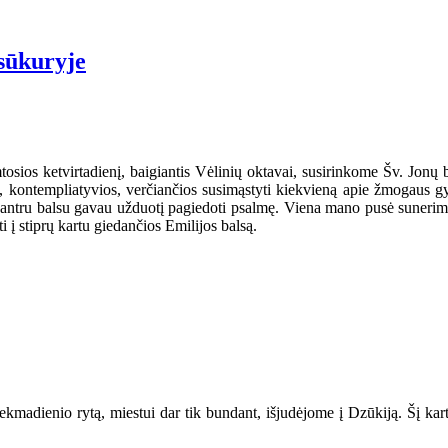
sūkuryje
tosios ketvirtadienį, baigiantis Vėlinių oktavai, susirinkome Šv. Jonų
, kontempliatyvios, verčiančios susimąstyti kiekvieną apie žmogaus g
 antru balsu gavau užduotį pagiedoti psalmę. Viena mano pusė sunerimo 
i į stiprų kartu giedančios Emilijos balsą.
sekmadienio rytą, miestui dar tik bundant, išjudėjome į Dzūkiją. Šį kar