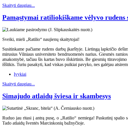
Skaityti daugiau...
Pamąstymai ratiliokiškame vėlyvo rudens 
Sveiki, mieli „Ratilio“ naujienų skaitytojai!
Susitinkame pačiame rudens darbų įkarštyje. Lietingą lapkričio dešim
mirusius Vilniaus universiteto bendruomenės narius. Giesmės ramios
atsakomybė, tačiau šis kartas buvo išskirtinis. Be giesmių tūravojimo
iššūkis. Turiu pasakyti, kad viskas puikiai pavyko, nes galėjau atsiremt
Įvykiai
Skaityti daugiau...
Simajudo atlaidų šviesa ir skambesys
Ruduo jau ritasi į antrą pusę, o „Ratilio“ nemiega! Paskutinį spalio 
Tado atlaidų šventės Marcinkonių bažnyčioje.