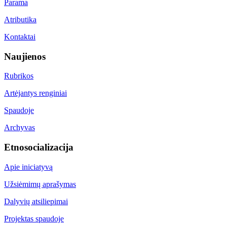
Parama
Atributika
Kontaktai
Naujienos
Rubrikos
Artėjantys renginiai
Spaudoje
Archyvas
Etnosocializacija
Apie iniciatyvą
Užsiėmimų aprašymas
Dalyvių atsiliepimai
Projektas spaudoje