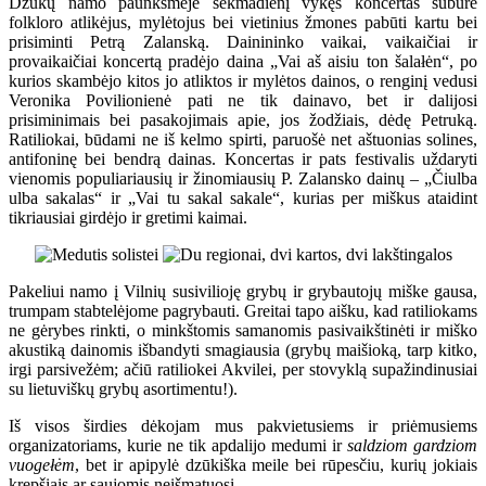
Dzūkų namo paunksmėje sekmadienį vykęs koncertas subūrė
folkloro atlikėjus, mylėtojus bei vietinius žmones pabūti kartu bei
prisiminti Petrą Zalanską. Dainininko vaikai, vaikaičiai ir
provaikaičiai koncertą pradėjo daina „Vai aš aisiu ton šalałėn“, po
kurios skambėjo kitos jo atliktos ir mylėtos dainos, o renginį vedusi
Veronika Povilionienė pati ne tik dainavo, bet ir dalijosi
prisiminimais bei pasakojimais apie, jos žodžiais, dėdę Petruką.
Ratiliokai, būdami ne iš kelmo spirti, paruošė net aštuonias solines,
antifoninę bei bendrą dainas. Koncertas ir pats festivalis uždaryti
vienomis populiariausių ir žinomiausių P. Zalansko dainų – „Čiulba
ulba sakalas“ ir „Vai tu sakal sakale“, kurias per miškus ataidint
tikriausiai girdėjo ir gretimi kaimai.
Pakeliui namo į Vilnių susivilioję grybų ir grybautojų miške gausa,
trumpam stabtelėjome pagrybauti. Greitai tapo aišku, kad ratiliokams
ne gėrybes rinkti, o minkštomis samanomis pasivaikštinėti ir miško
akustiką dainomis išbandyti smagiausia (grybų maišioką, tarp kitko,
irgi parsivežėm; ačiū ratiliokei Akvilei, per stovyklą supažindinusiai
su lietuviškų grybų asortimentu!).
Iš visos širdies dėkojam mus pakvietusiems ir priėmusiems
organizatoriams, kurie ne tik apdalijo medumi ir
saldziom gardziom
vuogełėm
, bet ir apipylė dzūkiška meile bei rūpesčiu, kurių jokiais
krepšiais ar saujomis neišmatuosi.