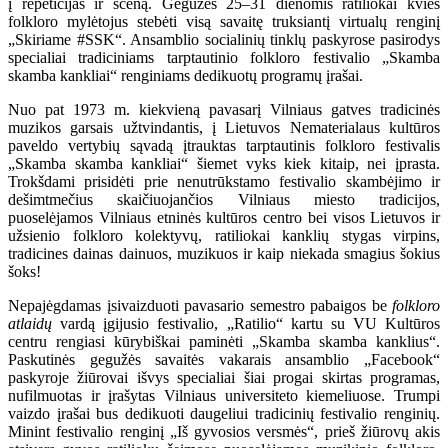
į repeticijas ir sceną. Gegužės 25–31 dienomis ratiliokai kvies
folkloro mylėtojus stebėti visą savaitę truksiantį virtualų renginį
„Skiriame #SSK“. Ansamblio socialinių tinklų paskyrose pasirodys
specialiai tradiciniams tarptautinio folkloro festivalio „Skamba
skamba kankliai“ renginiams dedikuotų programų įrašai.
Nuo pat 1973 m. kiekvieną pavasarį Vilniaus gatves tradicinės
muzikos garsais užtvindantis, į Lietuvos Nematerialaus kultūros
paveldo vertybių sąvadą įtrauktas tarptautinis folkloro festivalis
„Skamba skamba kankliai“ šiemet vyks kiek kitaip, nei įprasta.
Trokšdami prisidėti prie nenutrūkstamo festivalio skambėjimo ir
dešimtmečius skaičiuojančios Vilniaus miesto tradicijos,
puoselėjamos Vilniaus etninės kultūros centro bei visos Lietuvos ir
užsienio folkloro kolektyvų, ratiliokai kanklių stygas virpins,
tradicines dainas dainuos, muzikuos ir kaip niekada smagius šokius
šoks!
Nepajėgdamas įsivaizduoti pavasario semestro pabaigos be
folkloro
atlaidų
vardą įgijusio festivalio, „Ratilio“ kartu su VU Kultūros
centru rengiasi kūrybiškai paminėti „Skamba skamba kanklius“.
Paskutinės gegužės savaitės vakarais ansamblio „Facebook“
paskyroje žiūrovai išvys specialiai šiai progai skirtas programas,
nufilmuotas ir įrašytas Vilniaus universiteto kiemeliuose. Trumpi
vaizdo įrašai bus dedikuoti daugeliui tradicinių festivalio renginių.
Minint festivalio renginį „Iš gyvosios versmės“, prieš žiūrovų akis