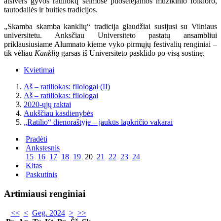
atsivers gyvos ratiliokų šeimose puoselėjamos muzikinio folkloro,
tautodailės ir buities tradicijos.
„Skamba skamba kanklių“ tradicija glaudžiai susijusi su Vilniaus
universitetu. Anksčiau Universiteto pastatų ansambliui
priklausiusiame Alumnato kieme vyko pirmųjų festivalių renginiai –
tik vėliau
Kanklių
garsas iš Universiteto pasklido po visą sostinę.
Kvietimai
Aš – ratiliokas: filologai (II)
Aš – ratiliokas: filologai
2020-ųjų raktai
Aukščiau kasdienybės
„Ratilio“ dienoraštyje – jaukūs lapkričio vakarai
Pradėti
Ankstesnis
15
16
17
18
19
20
21
22
23
24
Kitas
Paskutinis
Artimiausi renginiai
<<
<
Geg. 2024
>
>>