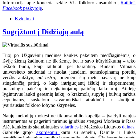
Informaciją apie koncertą sekite VU folkloro ansamblio
„Ratilio“
Facebook
paskyroje
.
Kvietimai
Sugrįžtant į Didžiąją aulą
Tuoj po Užgavėnių medines kaukes pakeitėm medžiaginėmis, o
išviję žiemą žadinom ne tik žemę, bet ir savo kūrybiškumą – teko
ieškoti būdų, kaip ratiliuoti per karantiną. Būdami Vilniaus
universiteto studentai ir nuolat jausdami nenuslopinamą poreikį
veržtis aukštyn,
ad astra
, priėmėm šių metų pavasarį ne kaip
stingdančią patirtį, o kaip intriguojantį iššūkį ir eksperimentą,
prasmingų paieškų ir neįkainojamų patirčių laikotarpį. Atidėję
lygintuvus laukti geresnių laikų, o krakmolą supylę į bulvių tarkius
cepelinams, suskatom savarankiškai atrakinėti ir studijuoti
įvairiausias folkloro lobyno skryneles.
Naujų melodijų mokėsi ne tik ansamblio kapelija – įvaldyti naujus
instrumentus ar pagerinti turimus įgūdžius stengėsi Modesta ir Rasa
Alė, kanklėmis skambinusios
sutartines
ir Mažosios Lietuvos
dainas
,
Gabrielė grojo
akordeonu
kartu su seneliu, Damilė ir Lukas
namiškius linksmino smuiko ir armonikos duetu. Ūla karantino metu