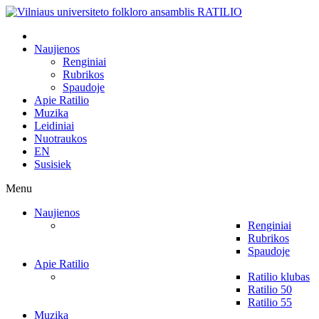
Naujienos
Renginiai
Rubrikos
Spaudoje
Apie Ratilio
Muzika
Leidiniai
Nuotraukos
EN
Susisiek
Menu
Naujienos
Renginiai
Rubrikos
Spaudoje
Apie Ratilio
Ratilio klubas
Ratilio 50
Ratilio 55
Muzika