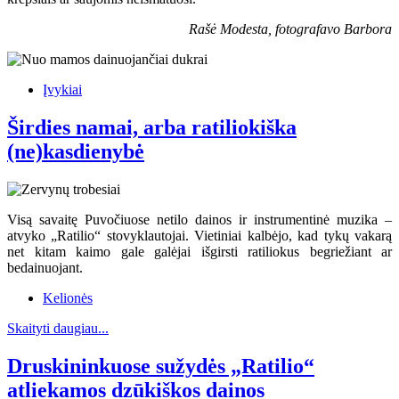
Rašė Modesta, fotografavo Barbora
Įvykiai
Širdies namai, arba ratiliokiška
(ne)kasdienybė
Visą savaitę Puvočiuose netilo dainos ir instrumentinė muzika –
atvyko „Ratilio“ stovyklautojai. Vietiniai kalbėjo, kad tykų vakarą
net kitam kaimo gale galėjai išgirsti ratiliokus begriežiant ar
bedainuojant.
Kelionės
Skaityti daugiau...
Druskininkuose sužydės „Ratilio“
atliekamos dzūkiškos dainos