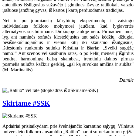
autentikos išsiilgusius sužavėjo į gimtines išvykę ratiliokai, vaizdo
įrašuose įamžinę gyvas, iš kartos į kartą perduodamas tradicijas.
Net ir po įdomiausių kūrybinių eksperimentų ir vaisingo
individualaus folkloro mokymosi jaučiam, kad lygiavertės
alternatyvos susibūrimams Didžiojoje auloje nėra. Pirmadienį mus,
lyg ant naminės sofutės klestelėjusius ant salės kėdžių, džiugiai
besišnekučiuojančius ir vienus kitų iki skausmo išsiilgusius,
ištiestomis rankomis sutinka Kristina ir ištaria: „Sveiki sugrįžę
namo!“ Ant scenos vėl susiburia ratas, o po kelių mėnesių išgirdus
bendrą, harmoningą balsų skambesį, tremtinių dainos pirmas
posmelis nulūžta kažkur gerklėj, „gal ką suvokus amžina ir aukšta“
(M. Martinaitis).
Damilė
Skiriame #SSK
Apdairiai prisitaikydami prie švelnėjančio karantino sąlygų, Vilniaus
universiteto folkloro ansamblio „Ratilio“ nariai su nekantrumu grįžta