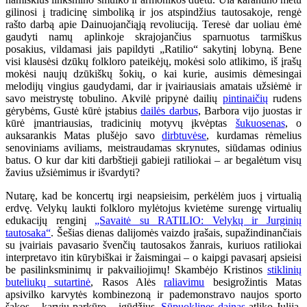
gilinosi į tradicinę simboliką ir jos atspindžius tautosakoje, rengė
rašto darbą apie Dainuojančiąją revoliuciją. Teresė dar uoliau ėmė
gaudyti namų aplinkoje skrajojančius sparnuotus tarmiškus
posakius, vildamasi jais papildyti „Ratilio“ sakytinį lobyną. Bene
visi klausėsi dzūkų folkloro pateikėjų, mokėsi solo atlikimo, iš įrašų
mokėsi naujų dzūkiškų šokių, o kai kurie, ausimis dėmesingai
melodijų vingius gaudydami, dar ir įvairiausiais amatais užsiėmė ir
savo meistrystę tobulino. Akvilė pripynė dailių
pintinaičių
rudens
gėrybėms, Gustė kūrė įstabius
dailės darbus
, Barbora vijo juostas ir
kūrė įmantriausias, tradicinių motyvų įkvėptas
šukuosenas
, o
auksarankis Matas plušėjo savo
dirbtuvėse
, kurdamas rėmelius
senoviniams aviliams, meistraudamas skrynutes, siūdamas odinius
batus. O kur dar kiti darbštieji gabieji ratiliokai – ar begalėtum visų
žavius užsiėmimus ir išvardyti?
Nutarę, kad be koncertų irgi neapsieisim, perkėlėm juos į virtualią
erdvę. Velykų laukti folkloro mylėtojus kvietėme surengę virtualių
edukacijų renginį
„Savaitė su RATILIO: Velykų ir Jurginių
tautosaka“
. Šešias dienas dalijomės vaizdo įrašais, supažindinančiais
su įvairiais pavasario švenčių tautosakos žanrais, kuriuos ratiliokai
interpretavo itin kūrybiškai ir žaismingai – o kaipgi pavasarį apsieisi
be pasilinksminimų ir pakvailiojimų! Skambėjo Kristinos
stiklinių
buteliukų sutartinė
, Rasos Alės
raliavimu
besigrožintis Matas
apsivilko karvytės kombinezoną ir pademonstravo naujos sporto
šakos – karvių parkūro – įgūdžius.
Sūpuoklines dainas
atliko Julija,