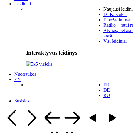
Leidiniai
Naujausi leidini
DJ Kaziukas
Etnožadintuvai
Ratilio – ratui r
Atviras, bet asm
kraštui
Visi leidiniai
Interaktyvus leidinys
Nuotraukos
EN
FR
DE
RU
Susisiek