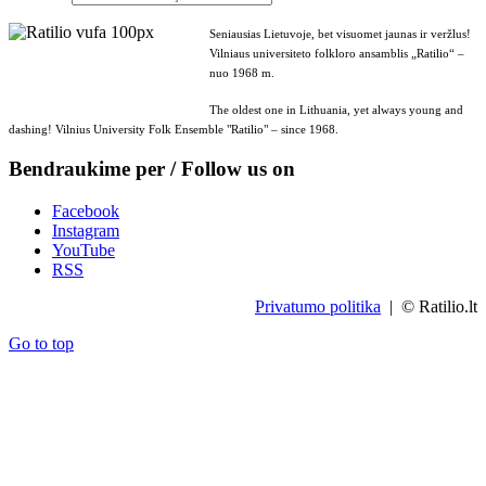
Seniausias Lietuvoje, bet visuomet jaunas ir veržlus!
Vilniaus universiteto folkloro ansamblis „Ratilio“ –
nuo 1968 m.
The oldest one in Lithuania, yet always young and
dashing! Vilnius University Folk Ensemble "Ratilio" – since 1968.
Bendraukime per / Follow us on
Facebook
Instagram
YouTube
RSS
Privatumo politika
| © Ratilio.lt
Go to top