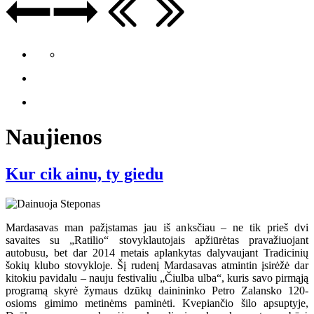
Naujienos
Kur cik ainu, ty giedu
Mardasavas man pažįstamas jau iš anksčiau – ne tik prieš dvi
savaites su „Ratilio“ stovyklautojais apžiūrėtas pravažiuojant
autobusu, bet dar 2014 metais aplankytas dalyvaujant Tradicinių
šokių klubo stovykloje. Šį rudenį Mardasavas atmintin įsirėžė dar
kitokiu pavidalu – nauju festivaliu „Čiulba ulba“, kuris savo pirmąją
programą skyrė žymaus dzūkų dainininko Petro Zalansko 120-
osioms gimimo metinėms paminėti. Kvepiančio šilo apsuptyje,