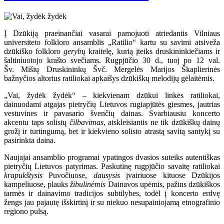
Į Dzūkiją praeinančiai vasarai pamojuoti atriedantis Vilniaus
universiteto folkloro ansamblis „Ratilio“ kartu su savimi atsiveža
dzūkiško folkloro
gerybų
kraitelę, kurią įteiks druskininkiečiams ir
šaltiniuotojo krašto svečiams. Rugpjūčio 30 d., tuoj po 12 val.
Šv. Mišių Druskininkų Švč. Mergelės Marijos Škaplierinės
bažnyčios altorius ratiliokai apkaišys dzūkiškų melodijų gėlaitėmis.
„Vai, žydėk žydėk“ – kiekvienam dzūkui linkės ratiliokai,
dainuodami atgajas pietryčių Lietuvos rugiapjūtės giesmes, jautrias
vestuvines ir pavasario švenčių dainas. Svarbiausiu koncerto
akcentu taps solistų
čilbavimas
, atskleisiantis ne tik dzūkiškų dainų
grožį ir turtingumą, bet ir kiekvieno solisto atrastą savitą santykį su
pasirinkta daina.
Naujajai ansamblio programai ypatingos dvasios suteiks autentiškas
pietryčių Lietuvos patyrimas. Paskutinę rugpjūčio savaitę ratiliokai
krapukštysis
Puvočiuose,
dausysis
įvairiuose kituose Dzūkijos
kampeliuose, plauks
žibulinėmis
Dainavos upėmis, pažins dzūkiškos
tarmės ir dainavimo tradicijos subtilybes, todėl į koncerto erdvę
žengs jau pajautę išskirtinį ir su niekuo nesupainiojamą etnografinio
regiono pulsą.