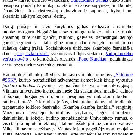
pasupusi pliušinį katinuką po stalu parištose sūpynėse, ir Damilė,
išbandžiusi kiek ekstremalų dainavimo ir supimosi, kybant ant
skersinio aukštyn kojomis, derinį.
Daug plušėjo ir savo kūrybines galias realizavo ansamblio
montavimo guru. Negailėdama savo brangaus laiko, Julita į virtualų
ansamblį būrė dainuojančių ratiliokų galveles, dėmesingai dėliojo
garso segmentus – taip gimė mums dar neregėto populiarumo
sulaukę dainų įrašai. Socialiniuose tinkluose skambėjo žemaitiška
daina
„Uoj, ūžkit ūžkit“
, švelniosios Julijos vedama
„Viduj laukelio
verba stovėjo“
, o kantičkinės giesmės
„Pone Karaliau“
palaimingas
skambesys meldė sveikatos pasauliui.
Karantininę ratiliokų kūrybą vainikavo virtualus renginys
„Skiriame
#SSK“
, kuriuo netradiciškai atšventėme šiemet kiek kitaip vykusius
folkloro atlaidus
. Alyvomis kvepiančios festivalio nuotaikos gūsį į
Vilniaus universiteto kiemelius įnešė čia suskambusi muzika, dainos
ir šokiai, dūzgiantys dronai ir besipinantys mikrofonų laidai –
ratiliokai ruošė išskirtinius įrašus, dedikuotus daugeliui tradicinių
tarptautinio folkloro festivalio „Skamba skamba kankliai“ renginių.
Muzikantai negailėjo kanifolijos strykams, jėgos dumplėms,
dainininkai ir šokėjai budino snaudžiančius Universiteto rūmus, o
visa tai į kompiuterio ekraną sutalpinti iššūkį priėmė kartu su vadove
Milda filmavimus režisavęs Mantas ir jam pagelbėję montuotojai –
Julita, Modesta, Augustas ir Indrė. Prie vilniečių šėlsmo prisidėjo ir