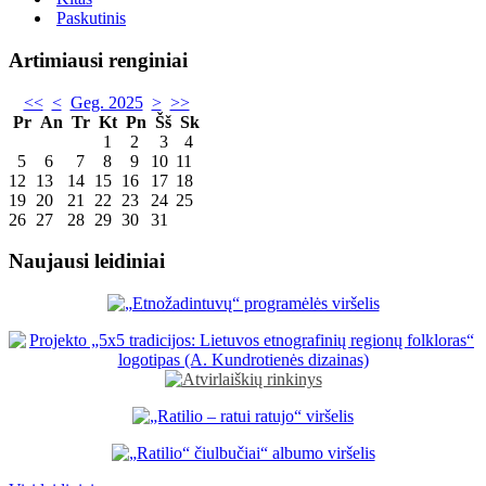
Paskutinis
Artimiausi renginiai
<<
<
Geg. 2025
>
>>
Pr
An
Tr
Kt
Pn
Šš
Sk
1
2
3
4
5
6
7
8
9
10
11
12
13
14
15
16
17
18
19
20
21
22
23
24
25
26
27
28
29
30
31
Naujausi leidiniai