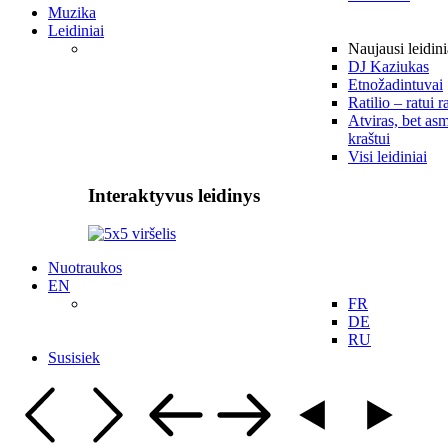
Muzika
Leidiniai
Naujausi leidini
DJ Kaziukas
Etnožadintuvai
Ratilio – ratui r
Atviras, bet asm
kraštui
Visi leidiniai
Interaktyvus leidinys
Nuotraukos
EN
FR
DE
RU
Susisiek