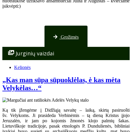
nuotraukose užfiksavo ansambliečiai Julita ir Augustas – kviečiame
įsikvėpti:)
Nuotraukos iš Palangos
Grožimės
Jurginių vaizdai
Kelionės
„Kas man sūpa sūpuoklėlas, ė kas mėta
Velykėlas…“
Ką tik įžengėme į Didžiąją savaitę – laiką, skirtą pasiruošti
šv. Velykoms. Ji prasideda Verbinėmis – tą dieną Kristus įjojo
Jeruzalėn, ir jam po kojomis žmonės klojo palmių šakas.
Lietuviškoje tradicijoje, pasak etnologės P. Dundulienės, bibliniai
įvykiai buvo susieti su archajiškuoju medžių kultu, mat buvo