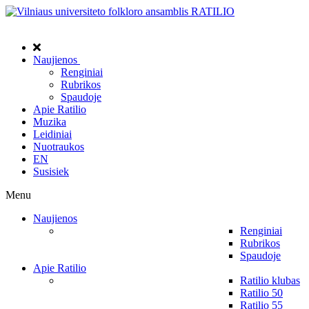
Naujienos
Renginiai
Rubrikos
Spaudoje
Apie Ratilio
Muzika
Leidiniai
Nuotraukos
EN
Susisiek
Menu
Naujienos
Renginiai
Rubrikos
Spaudoje
Apie Ratilio
Ratilio klubas
Ratilio 50
Ratilio 55