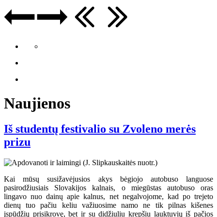
Naujienos
Iš studentų festivalio su Zvoleno merės
prizu
Kai mūsų susižavėjusios akys bėgiojo autobuso languose
pasirodžiusiais Slovakijos kalnais, o miegūstas autobuso oras
lingavo nuo dainų apie kalnus, net negalvojome, kad po trejeto
dienų tuo pačiu keliu važiuosime namo ne tik pilnas kišenes
įspūdžių prisikrovę, bet ir su didžiuliu krepšiu lauktuvių iš pačios