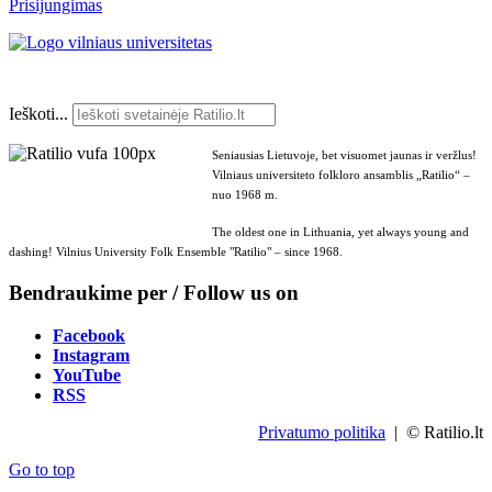
Prisijungimas
Ieškoti...
Seniausias Lietuvoje, bet visuomet jaunas ir veržlus!
Vilniaus universiteto folkloro ansamblis „Ratilio“ –
nuo 1968 m.
The oldest one in Lithuania, yet always young and
dashing! Vilnius University Folk Ensemble "Ratilio" – since 1968.
Bendraukime per / Follow us on
Facebook
Instagram
YouTube
RSS
Privatumo politika
| © Ratilio.lt
Go to top