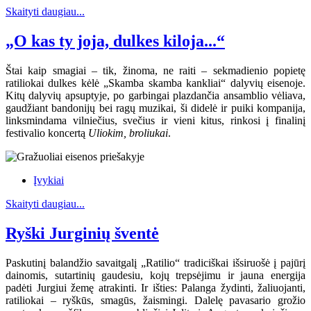
Skaityti daugiau...
„O kas ty joja, dulkes kiloja...“
Štai kaip smagiai – tik, žinoma, ne raiti – sekmadienio popietę
ratiliokai dulkes kėlė „Skamba skamba kankliai“ dalyvių eisenoje.
Kitų dalyvių apsuptyje, po garbingai plazdančia ansamblio vėliava,
gaudžiant bandonijų bei ragų muzikai, ši didelė ir puiki kompanija,
linksmindama vilniečius, svečius ir vieni kitus, rinkosi į finalinį
festivalio koncertą
Uliokim, broliukai
.
Įvykiai
Skaityti daugiau...
Ryški Jurginių šventė
Paskutinį balandžio savaitgalį „Ratilio“ tradiciškai išsiruošė į pajūrį
dainomis, sutartinių gaudesiu, kojų trepsėjimu ir jauna energija
padėti Jurgiui žemę atrakinti. Ir išties: Palanga žydinti, žaliuojanti,
ratiliokai – ryškūs, smagūs, žaismingi. Dalelę pavasario grožio