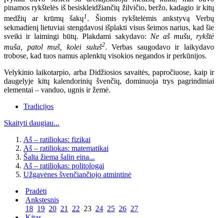
pinamos rykštelės iš besiskleidžiančių žilvičio, beržo, kadagio ir kitų
1
medžių ar krūmų šakų
. Šiomis rykštelėmis ankstyvą Verbų
sekmadienį lietuviai stengdavosi išplakti visus šeimos narius, kad šie
sveiki ir laimingi būtų. Plakdami sakydavo:
Ne aš mušu, rykštė
2
muša, patol muš, kolei suluš
. Verbas saugodavo ir laikydavo
trobose, kad tuos namus aplenktų visokios negandos ir perkūnijos.
Velykinio laikotarpio, arba Didžiosios savaitės, papročiuose, kaip ir
daugelyje kitų kalendorinių švenčių, dominuoja trys pagrindiniai
elementai – vanduo, ugnis ir žemė.
Tradicijos
Skaityti daugiau...
Aš – ratiliokas: fizikai
Aš – ratiliokas: matematikai
Šalta žiema šalin eina...
Aš – ratiliokas: politologai
Užgavėnes švenčiančiojo atmintinė
Pradėti
Ankstesnis
18
19
20
21
22
23
24
25
26
27
Kitas