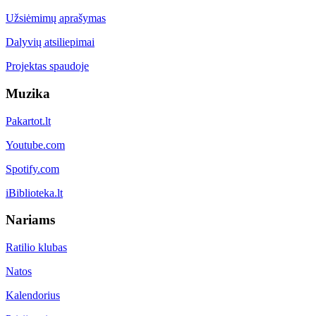
Užsiėmimų aprašymas
Dalyvių atsiliepimai
Projektas spaudoje
Muzika
Pakartot.lt
Youtube.com
Spotify.com
iBiblioteka.lt
Nariams
Ratilio klubas
Natos
Kalendorius