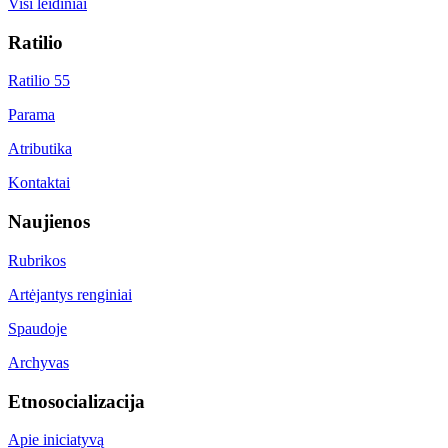
Visi leidiniai
Ratilio
Ratilio 55
Parama
Atributika
Kontaktai
Naujienos
Rubrikos
Artėjantys renginiai
Spaudoje
Archyvas
Etnosocializacija
Apie iniciatyvą