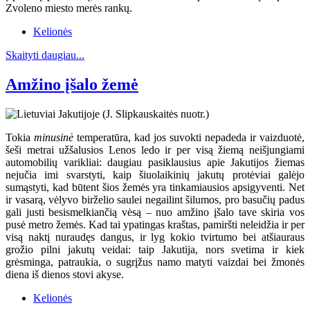
Zvoleno miesto merės rankų.
Kelionės
Skaityti daugiau...
Amžino įšalo žemė
Tokia
minusinė
temperatūra, kad jos suvokti nepadeda ir vaizduotė,
šeši metrai užšalusios Lenos ledo ir per visą žiemą neišjungiami
automobilių varikliai: daugiau pasiklausius apie Jakutijos žiemas
nejučia imi svarstyti, kaip šiuolaikinių jakutų protėviai galėjo
sumąstyti, kad būtent šios žemės yra tinkamiausios apsigyventi. Net
ir vasarą, vėlyvo birželio saulei negailint šilumos, pro basučių padus
gali justi besismelkiančią vėsą – nuo amžino įšalo tave skiria vos
pusė metro žemės. Kad tai ypatingas kraštas, pamiršti neleidžia ir per
visą naktį nuraudęs dangus, ir lyg kokio tvirtumo bei atšiauraus
grožio pilni jakutų veidai: taip Jakutija, nors svetima ir kiek
grėsminga, patraukia, o sugrįžus namo matyti vaizdai bei žmonės
diena iš dienos stovi akyse.
Kelionės