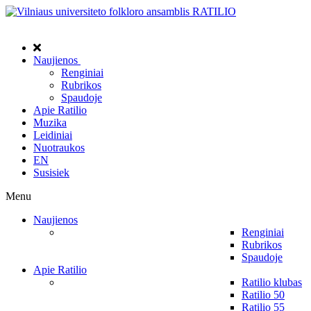
Naujienos
Renginiai
Rubrikos
Spaudoje
Apie Ratilio
Muzika
Leidiniai
Nuotraukos
EN
Susisiek
Menu
Naujienos
Renginiai
Rubrikos
Spaudoje
Apie Ratilio
Ratilio klubas
Ratilio 50
Ratilio 55