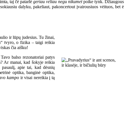
imta, taj čė patarlė
geriau vėliau negu nikumet
poike tynk. Džiaugous
sokiausiu dalyku, pakeliaut, pakoncertout įvairousiuos vėituos, bet ė
ulio ir lūpų judesius. Tu žinai,
a“ tvyro, o fizika – taigi reikia
viskas čia aišku!
r Tavo balso rezonatoriai patys
ka? Ar manai, kad šokyje reikia
ų pasaulį, apie tai, kad dėsnių
metrinė optika, banginė optika,
savo kampo
ir visai nereikia į tą