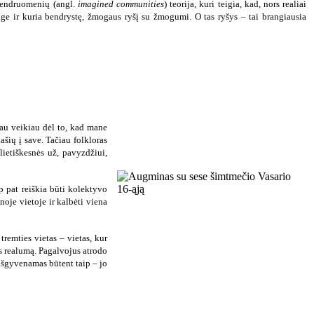
 bendruomenių (angl.
imagined communities
) teorija, kuri teigia, kad, nors realiai
ge ir kuria bendrystę, žmogaus ryšį su žmogumi. O tas ryšys – tai brangiausia
kau veikiau dėl to, kad mane
ašių į save. Tačiau folkloras
ietiškesnės už, pavyzdžiui,
ip pat reiškia būti kolektyvo
noje vietoje ir kalbėti viena
remties vietas – vietas, kur
os realumą. Pagalvojus atrodo
 išgyvenamas būtent taip – jo