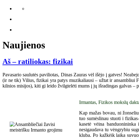
Naujienos
Aš – ratiliokas: fizikai
Pavasario saulutės paviliotas, Dinas Zauras vėl išėjo į gatves! Neabej
(ir ne tik) Vilius, fizikai yra patys muzikaliausi – užtat ir ansambliu
kilnios misijos), kiti gi leido žvilgtelėti mums į jų išradingas galvas –
Irmantas, Fizikos mokslų dakta
Kap mažas bovau, ni žonselius,
tuo sumėslinau stuoti i fizika
kasetė vėina banduonininka 
nesigaudava tu vėngrybiu sugr
kluba. Po kažkėik laika suvuož