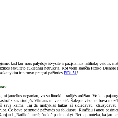
ojame, kad kur nors palydoje išvysite ir pažįstamus ratiliokų veidus, ma
i Fizikos fakulteto auklėtinių netrūksta. Kol vieni siaučia Fiziko Dienoj
 paskaitykim ir pirmyn pratęsti pažinties
FiDi 51
!
ras:
 ni jautelius neganiau, vo su lituokliu radijės ardžiau. Vo kap pajauga
s-astrofizikas studijės Vilniaus universitetė. Šalėpas visomet bova moz
iš sava kaima. Taj da mokyklas laikas aš sidiedavau, klausydava
uot. Čė bova pėrmuojė pažyntės su folkluoru. Rimčiau i anou pasinier
uojau i „Ratilio“ nuetė, šuoktė pasimuokyt. Bet tep nutėka, ka jau pe