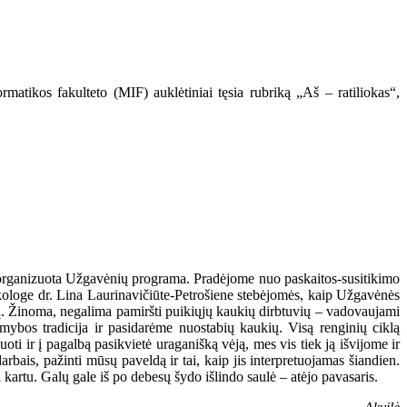
matikos fakulteto (MIF) auklėtiniai tęsia rubriką „Aš – ratiliokas“,
ro organizuota Užgavėnių programa. Pradėjome nuo paskaitos-susitikimo
loge dr. Lina Laurinavičiūte-Petrošiene stebėjomės, kaip Užgavėnės
ų. Žinoma, negalima pamiršti puikiųjų kaukių dirbtuvių – vadovaujami
ybos tradicija ir pasidarėme nuostabių kaukių. Visą renginių ciklą
i ir į pagalbą pasikvietė uraganišką vėją, mes vis tiek ją išvijome ir
bais, pažinti mūsų paveldą ir tai, kaip jis interpretuojamas šiandien.
kartu. Galų gale iš po debesų šydo išlindo saulė – atėjo pavasaris.