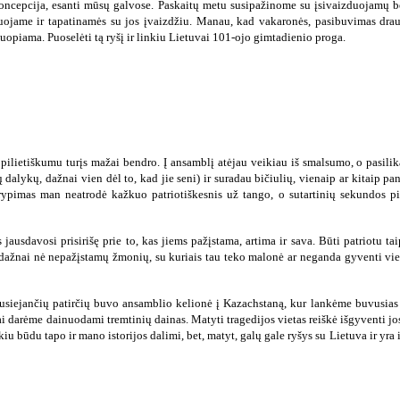
 koncepcija, esanti mūsų galvose. Paskaitų metu susipažinome su įsivaizduojamų
duojame ir tapatinamės su jos įvaizdžiu. Manau, kad vakaronės, pasibuvimas drau
uopiama. Puoselėti tą ryšį ir linkiu Lietuvai 101-ojo gimtadienio proga.
 pilietiškumu turįs mažai bendro. Į ansamblį atėjau veikiau iš smalsumo, o pasili
dalykų, dažnai vien dėl to, kad jie seni) ir suradau bičiulių, vienaip ar kitaip pan
rypimas man neatrodė kažkuo patriotiškesnis už tango, o sutartinių sekundos pil
jausdavosi prisirišę prie to, kas jiems pažįstama, artima ir sava. Būti patriotu ta
ų, dažnai nė nepažįstamų žmonių, su kuriais tau teko malonė ar neganda gyventi vie
susiejančių patirčių buvo ansamblio kelionė į Kazachstaną, kur lankėme buvusias t
 tai darėme dainuodami tremtinių dainas. Matyti tragedijos vietas reiškė išgyventi j
iu būdu tapo ir mano istorijos dalimi, bet, matyt, galų gale ryšys su Lietuva ir yra