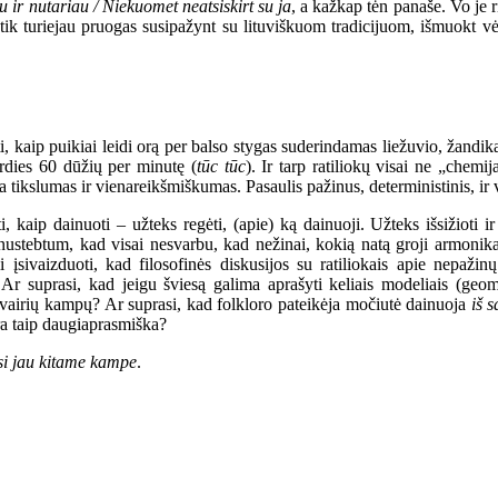
 ir nutariau / Niekuomet neatsiskirt su ja
,
a kažkap tėn panaše.
Vo je r
 tik turiejau pruogas susipažynt su
lituviškuom
tradicijuom, išmuokt vė
, kaip puikiai leidi orą per balso stygas suderindamas liežuvio, žandika
rdies 60 dūžių per minutę (
tūc tūc
). Ir tarp ratiliokų visai ne „chemij
a tikslumas ir vienareikšmiškumas. Pasaulis pažinus, deterministinis, ir 
 kaip dainuoti – užteks regėti, (apie) ką dainuoji. Užteks išsižioti i
r nustebtum, kad visai nesvarbu, kad nežinai, kokią natą groji armoni
 įsivaizduoti, kad filosofinės diskusijos su ratiliokais apie nepažin
? Ar suprasi, kad jeigu šviesą galima aprašyti keliais modeliais (geo
š įvairių kampų? Ar suprasi, kad folkloro pateikėja močiutė dainuoja
iš 
yra taip daugiaprasmiška?
si jau kitame kampe
.