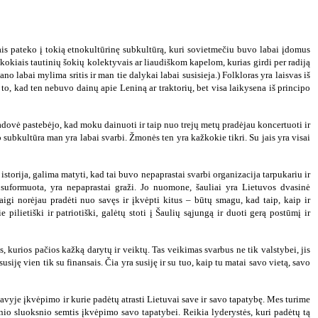
ais pateko į tokią etnokultūrinę subkultūrą, kuri sovietmečiu buvo labai įdomus
ažkokiais tautinių šokių kolektyvais ar liaudiškom kapelom, kurias girdi per radiją
mano labai mylima sritis ir man tie dalykai labai susisieja.) Folkloras yra laisvas iš
l to, kad ten nebuvo dainų apie Leniną ar traktorių, bet visa laikysena iš principo
ovė pastebėjo, kad moku dainuoti ir taip nuo trejų metų pradėjau koncertuoti ir
oro subkultūra man yra labai svarbi. Žmonės ten yra kažkokie tikri. Su jais yra visai
istorija, galima matyti, kad tai buvo nepaprastai svarbi organizacija tarpukariu ir
o suformuota, yra nepaprastai graži. Jo nuomone, šauliai yra Lietuvos dvasinė
 Taigi norėjau pradėti nuo savęs ir įkvėpti kitus – būtų smagu, kad taip, kaip ir
 pilietiški ir patriotiški, galėtų stoti į Šaulių sąjungą ir duoti gerą postūmį ir
 kurios pačios kažką darytų ir veiktų. Tas veikimas svarbus ne tik valstybei, jis
ę vien tik su finansais. Čia yra susiję ir su tuo, kaip tu matai savo vietą, savo
 savyje įkvėpimo ir kurie padėtų atrasti Lietuvai save ir savo tapatybę. Mes turime
rinio sluoksnio semtis įkvėpimo savo tapatybei. Reikia lyderystės, kuri padėtų tą