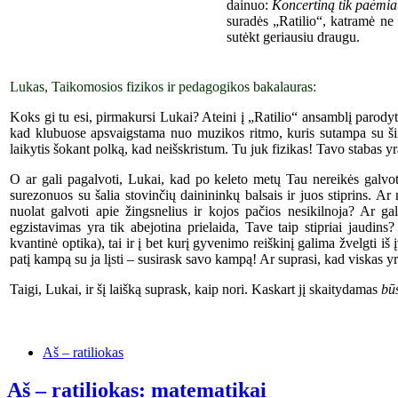
dainuo:
K
oncertin
ą
tik paėmiau
suradės „Ratilio“, katramė ne
sutėkt ger
iausiu
draugu.
Lukas, Taikomosios fizikos ir pedagogikos bakalauras:
Koks gi tu esi, pirmakursi Lukai? Ateini į „Ratilio“ ansamblį parodyti
kad klubuose apsvaigstama nuo muzikos ritmo, kuris sutampa su ši
laikytis šokant polką, kad neišskristum. Tu juk fizikas! Tavo stabas yr
O ar gali pagalvoti, Lukai, kad po keleto metų Tau nereikės galvoti,
surezonuos su šalia stovinčių dainininkų balsais ir juos stiprins. A
nuolat galvoti apie žingsnelius ir kojos pačios nesikilnoja? Ar gali
egzistavimas yra tik abejotina prielaida, Tave taip stipriai jaudins
kvantinė optika), tai ir į bet kurį gyvenimo reiškinį galima žvelgti i
patį kampą su ja lįsti – susirask savo kampą! Ar suprasi, kad viskas 
Taigi, Lukai, ir šį laišką suprask, kaip nori. Kaskart jį skaitydamas
bū
Aš – ratiliokas
Aš – ratiliokas: matematikai