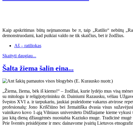
Kaip apskritimas būtų neįmanomas be
π
, taip „Ratilio“ nebūtų „R
demonstruodami, kad puikiai valdo ne tik skaičius, bet ir žodžius.
Aš – ratiliokas
Skaityti daugiau...
Šalta žiema šalin eina...
„Žiema, žiema, bėk iš kiemo!“ – žodžiai, kurie lydėjo mus visą mėnes
su mitologu ir religijotyrininku dr. Dainiumi Razausku, vėliau Už
švęstos XVI a. ir tarpukariu, jaukiai praleidome vakarus atvirose r
profesionalų: Jono Kriščiūno bei žemaitiška dvasia visus sužavėju
vainikavo kovo 1-ąją Vilniaus universiteto Didžiajame kieme vykusi te
jau kitą dieną džiaugėmės nuostabia Kaziuko muge. Tradicinė mugė šiem
Prie šventės prisidėjome ir mes: dainavome įvairių Lietuvos etnografin