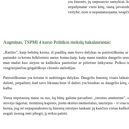
yra žmonės, jų tarpusavio santykiai,
nepažįstame vieni kitų, tautą įsivaiz
vertybė, nors ir nepamatuojama, neapči
Augminas, TSPMI 4 kurso Politikos mokslų bakalaurantas:
„Ratilio“, kaip bebūtų keista, iš pradžių man buvo dalykas su patriotiškumu ar
patraukė ta keista folklorinio meno forma (taip, kaip mane traukia daugelis senų 
man mažai kuo siejosi su kažkokia patriotine ar pilietine laikysena. Polkos t
vingiuojančias grigališkojo choralo melodijas.
Patriotiškumas yra keistas ir sudėtingas dalykas. Daugelis žmonių visais laikais 
dalimi, pripažinti, kad tavo likimas bent iš dalies yra bendras su daugelio kit
kalba.
Viena stipriausių mane su tuo, ką būtų galima pavadinti „istorine atmintimi“, 
stovėjo lageriai, tremtinių kapines, jiems skirtus memorialus, muziejus – ir visa
keista, jog nė nepapasakotos tų žmonių istorijos lankant jų kančios vietas kažkok
negali tiesiog imti įdiegti, jį reikia patirti.