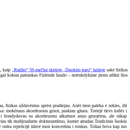
t, kaip
„Ratilio“ 50-mečiui skirtoje „Duokim garo“ laidoje
sakė fizikas
e (gal kokias patrankas Fizlende šaudo – netrukdykime jiems atlikti šios
u, fizikas uždavėnius sprėst pradiejau. Anėi mon patėka ė sekies, dil
ėka: mokėnaus akordeuonu gruot, paskiau gitara. Toriejė tievs irašės i
u i bondydavau su akordeuonu atkartuot anuo gruojėma, ale nikap
iau tik studijoudams dokturantūruo, kumet atradau Tradiciniu šuokiu
r ontra repeticijė idavė mon koncertina i ronkas. Toliau bova kap tuo