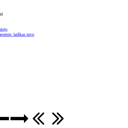
ai
atujo
eninis: laiškas tavo