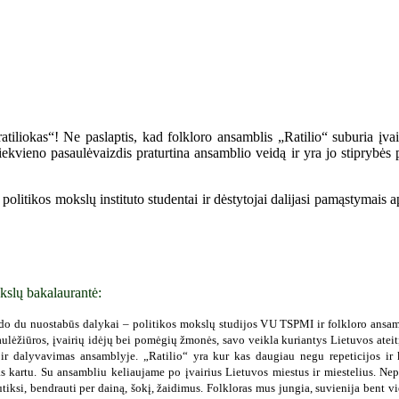
tiliokas“! Ne paslaptis, kad folkloro ansamblis „Ratilio“ suburia įvai
ekvieno pasaulėvaizdis praturtina ansamblio veidą ir yra jo stiprybės 
olitikos mokslų instituto studentai ir dėstytojai dalijasi pamąstymais a
kslų bakalaurantė:
o du nuostabūs dalykai – politikos mokslų studijos VU TSPMI ir folkloro ansambl
ulėžiūros, įvairių idėjų bei pomėgių žmonės, savo veikla kuriantys Lietuvos ateitį. 
s ir dalyvavimas ansamblyje. „Ratilio“ yra kur kas daugiau negu repeticijos ir 
kartu. Su ansambliu keliaujame po įvairius Lietuvos miestus ir miestelius. Nepa
ksi, bendrauti per dainą, šokį, žaidimus. Folkloras mus jungia, suvienija bent v