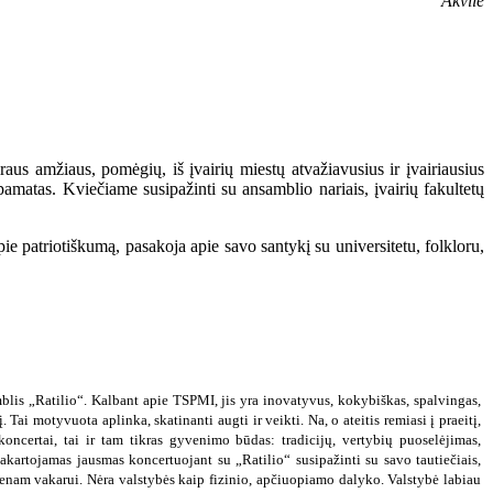
Akvilė
raus amžiaus, pomėgių, iš įvairių miestų atvažiavusius ir įvairiausius
pamatas. Kviečiame susipažinti su ansamblio nariais, įvairių fakultetų
pie patriotiškumą, pasakoja apie savo santykį su universitetu, folkloru,
is „Ratilio“. Kalbant apie TSPMI, jis yra inovatyvus, kokybiškas, spalvingas,
Tai motyvuota aplinka, skatinanti augti ir veikti. Na, o ateitis remiasi į praeitį,
koncertai, tai ir tam tikras gyvenimo būdas: tradicijų, vertybių puoselėjimas,
kartojamas jausmas koncertuojant su „Ratilio“ susipažinti su savo tautiečiais,
ienam vakarui. Nėra valstybės kaip fizinio, apčiuopiamo dalyko. Valstybė labiau