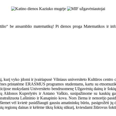
atilio“ be ansamblio matematikų! Pi dienos proga Matematikos ir infor
į, kurį vyko įdomi ir įvairiapusė Vilniaus universiteto Kultūros cent
gavėnes pristatėme ERASMUS programos studentams, kartu su etnomuziko
epeticijose mokydami Universiteto bendruomenę Užgavėnių dainų ir šoki
sių Aldonos Kuprelytės ir Antano Vaškio, susipažinome su kaukių gam
atralizuota Lašininio ir Kanapinio kova. Nors žiema ir nenorėjo pasiduot
et vėl kvietė pasidžiaugti gausiu amatininkų būriu, pasigrožėti jų dar
ių regionų dainas ir kėlėme tikrą šokių sūkurį, kviesdami žiūrovus šokti 