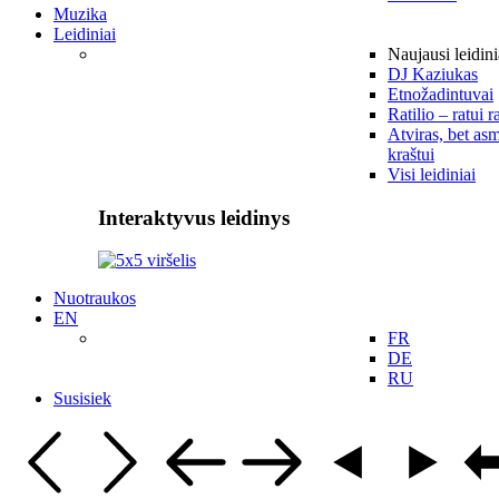
Muzika
Leidiniai
Naujausi leidini
DJ Kaziukas
Etnožadintuvai
Ratilio – ratui r
Atviras, bet asm
kraštui
Visi leidiniai
Interaktyvus leidinys
Nuotraukos
EN
FR
DE
RU
Susisiek