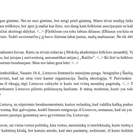
o pat gimimo. Net ne nuo gimimo, bet netgi prieš gimimą. Mano tėvai studijų laik
omus reiškinys, bet apie jį mažai kas žino, nes daug kam folkloras asocijuojasi su k
iučiai skirtingi dalykai. <...> [F]olkloras yra toks labiau džiazas. (Džiazas yra kita 
cinis. Todėl sovietmečiu į jį buvo žiūrima labai įtariai, mažų mažiausiai. Ne tik dė
mažumės buvau. Kartu su tėvais eidavau į Mokslų akademijos folkloro ansamblį. Vad
, kai įstojau į universitetą, automatiškai atėjau į „Ratilio“. <...> Iki šiol ta folkl
onėmis bendraujant. Man ten labai gera būti. <...>
 simboliškai, Vasario 16 d., Lietuvos šimtmečio minėjimo proga. Atsigręžus į Šaulių 
aivinti, kad tai nėra vien karinė organizacija. Šaulių ideologija, V. Putvinski
ms iš tikrųjų rūpi Lietuvos valstybė ir kurie turi tvirtą moralinį pagrindą. <...>
rbiantis Lietuvos pilietis priklausytų šauliams. Ir mūsų studentai, kurie yra tokie
>
 Lietuvą, su stipriomis bendruomenėmis, kurios nelauktų, kad valdžia kažką paduos,
nimą. Kai galvojame, kodėl žmonės emigruoja iš Lietuvos, nemanau, kad tai yra susij
monės jaustųsi įprasminę savo gyvenimus čia, Lietuvoje.
uvai, tai viena vertus politikų, kita vertus, menininkų ir intelektualų, kurie turėtų
ir kultūrinį klodą, bet kartais atrodo, kad mes pasimetę, nežinome, iš kurio kultū