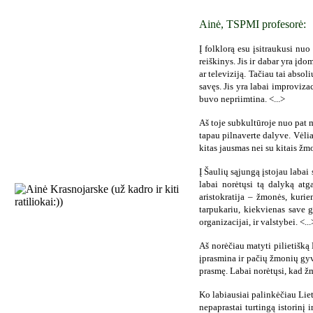
Ainė, TSPMI profesorė:
Į folklorą esu įsitraukusi nu
reiškinys. Jis ir dabar yra įd
ar televiziją. Tačiau tai absol
savęs. Jis yra labai improviza
buvo nepriimtina. <...>
Aš toje subkultūroje nuo pat 
tapau pilnaverte dalyve. Vėliau
kitas jausmas nei su kitais žm
Į Šaulių sąjungą įstojau labai
labai norėtųsi tą dalyką atg
aristokratija – žmonės, kurie
tarpukariu, kiekvienas save ge
organizacijai, ir valstybei. <...
Aš norėčiau matyti pilietišką
įprasmina ir pačių žmonių gyve
prasmę. Labai norėtųsi, kad ž
Ko labiausiai palinkėčiau Liet
nepaprastai turtingą istorinį 