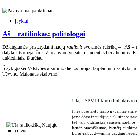
Įvykiai
Aš – ratiliokas: politologai
Džiaugiamės pristatydami naują
ratilio.lt
svetainės rubriką – „Aš – ra
dalykus tyrinėjančius Vilniaus universiteto studentus bei alumnus. Ki
auklėtiniais, iš arčiau.
Šįsyk gražia Valstybės atkūrimo dienos proga Tarptautinių santykių ir p
Tėvyne. Malonaus skaitymo!
Ūla, TSPMI 1 kurso Politikos mo
Prieš pusę metų mano gyvenime atsirad
jame dėsto ir studijuoja skirtingos pasa
tad taip organiškai susisieja studijo
bendruomeniškumas, švenčių sutikimas 
kurių galbūt gyvenime daugiau nebesuti