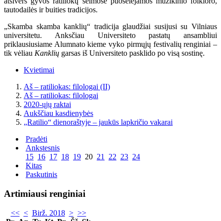
atsivers gyvos ratiliokų šeimose puoselėjamos muzikinio folkloro,
tautodailės ir buities tradicijos.
„Skamba skamba kanklių“ tradicija glaudžiai susijusi su Vilniaus
universitetu. Anksčiau Universiteto pastatų ansambliui
priklausiusiame Alumnato kieme vyko pirmųjų festivalių renginiai –
tik vėliau
Kanklių
garsas iš Universiteto pasklido po visą sostinę.
Kvietimai
Aš – ratiliokas: filologai (II)
Aš – ratiliokas: filologai
2020-ųjų raktai
Aukščiau kasdienybės
„Ratilio“ dienoraštyje – jaukūs lapkričio vakarai
Pradėti
Ankstesnis
15
16
17
18
19
20
21
22
23
24
Kitas
Paskutinis
Artimiausi renginiai
<<
<
Birž. 2018
>
>>