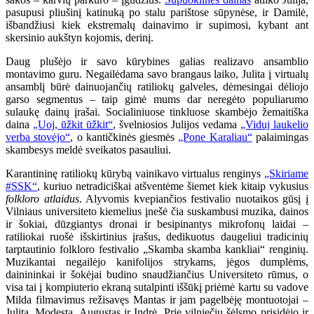
pasupusi pliušinį katinuką po stalu parištose sūpynėse, ir Damilė,
išbandžiusi kiek ekstremalų dainavimo ir supimosi, kybant ant
skersinio aukštyn kojomis, derinį.
Daug plušėjo ir savo kūrybines galias realizavo ansamblio
montavimo guru. Negailėdama savo brangaus laiko, Julita į virtualų
ansamblį būrė dainuojančių ratiliokų galveles, dėmesingai dėliojo
garso segmentus – taip gimė mums dar neregėto populiarumo
sulaukę dainų įrašai. Socialiniuose tinkluose skambėjo žemaitiška
daina
„Uoj, ūžkit ūžkit“
, švelniosios Julijos vedama
„Viduj laukelio
verba stovėjo“
, o kantičkinės giesmės
„Pone Karaliau“
palaimingas
skambesys meldė sveikatos pasauliui.
Karantininę ratiliokų kūrybą vainikavo virtualus renginys
„Skiriame
#SSK“
, kuriuo netradiciškai atšventėme šiemet kiek kitaip vykusius
folkloro atlaidus
. Alyvomis kvepiančios festivalio nuotaikos gūsį į
Vilniaus universiteto kiemelius įnešė čia suskambusi muzika, dainos
ir šokiai, dūzgiantys dronai ir besipinantys mikrofonų laidai –
ratiliokai ruošė išskirtinius įrašus, dedikuotus daugeliui tradicinių
tarptautinio folkloro festivalio „Skamba skamba kankliai“ renginių.
Muzikantai negailėjo kanifolijos strykams, jėgos dumplėms,
dainininkai ir šokėjai budino snaudžiančius Universiteto rūmus, o
visa tai į kompiuterio ekraną sutalpinti iššūkį priėmė kartu su vadove
Milda filmavimus režisavęs Mantas ir jam pagelbėję montuotojai –
Julita, Modesta, Augustas ir Indrė. Prie vilniečių šėlsmo prisidėjo ir