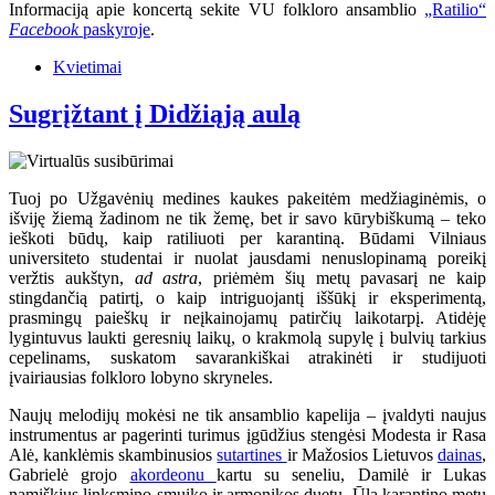
Informaciją apie koncertą sekite VU folkloro ansamblio
„Ratilio“
Facebook
paskyroje
.
Kvietimai
Sugrįžtant į Didžiąją aulą
Tuoj po Užgavėnių medines kaukes pakeitėm medžiaginėmis, o
išviję žiemą žadinom ne tik žemę, bet ir savo kūrybiškumą – teko
ieškoti būdų, kaip ratiliuoti per karantiną. Būdami Vilniaus
universiteto studentai ir nuolat jausdami nenuslopinamą poreikį
veržtis aukštyn,
ad astra
, priėmėm šių metų pavasarį ne kaip
stingdančią patirtį, o kaip intriguojantį iššūkį ir eksperimentą,
prasmingų paieškų ir neįkainojamų patirčių laikotarpį. Atidėję
lygintuvus laukti geresnių laikų, o krakmolą supylę į bulvių tarkius
cepelinams, suskatom savarankiškai atrakinėti ir studijuoti
įvairiausias folkloro lobyno skryneles.
Naujų melodijų mokėsi ne tik ansamblio kapelija – įvaldyti naujus
instrumentus ar pagerinti turimus įgūdžius stengėsi Modesta ir Rasa
Alė, kanklėmis skambinusios
sutartines
ir Mažosios Lietuvos
dainas
,
Gabrielė grojo
akordeonu
kartu su seneliu, Damilė ir Lukas
namiškius linksmino smuiko ir armonikos duetu. Ūla karantino metu