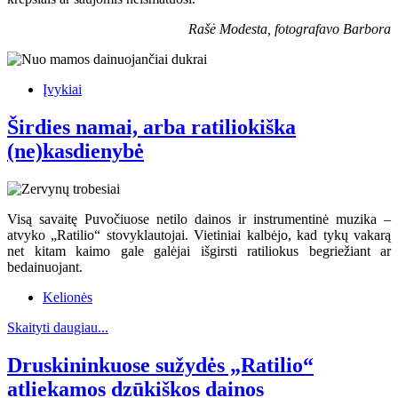
Rašė Modesta, fotografavo Barbora
Įvykiai
Širdies namai, arba ratiliokiška
(ne)kasdienybė
Visą savaitę Puvočiuose netilo dainos ir instrumentinė muzika –
atvyko „Ratilio“ stovyklautojai. Vietiniai kalbėjo, kad tykų vakarą
net kitam kaimo gale galėjai išgirsti ratiliokus begriežiant ar
bedainuojant.
Kelionės
Skaityti daugiau...
Druskininkuose sužydės „Ratilio“
atliekamos dzūkiškos dainos