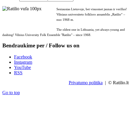
Seniausias Lietuvoje, bet visuomet jaunas ir veržlus!
Vilniaus universiteto folkloro ansamblis „Ratilio“ –
nuo 1968 m.
The oldest one in Lithuania, yet always young and
dashing! Vilnius University Folk Ensemble "Ratilio" – since 1968.
Bendraukime per / Follow us on
Facebook
Instagram
YouTube
RSS
Privatumo politika
| © Ratilio.lt
Go to top