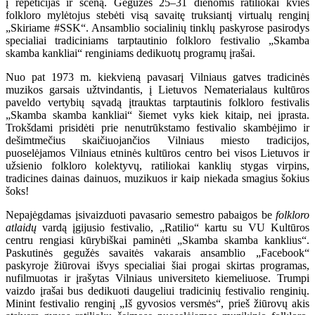
į repeticijas ir sceną. Gegužės 25–31 dienomis ratiliokai kvies
folkloro mylėtojus stebėti visą savaitę truksiantį virtualų renginį
„Skiriame #SSK“. Ansamblio socialinių tinklų paskyrose pasirodys
specialiai tradiciniams tarptautinio folkloro festivalio „Skamba
skamba kankliai“ renginiams dedikuotų programų įrašai.
Nuo pat 1973 m. kiekvieną pavasarį Vilniaus gatves tradicinės
muzikos garsais užtvindantis, į Lietuvos Nematerialaus kultūros
paveldo vertybių sąvadą įtrauktas tarptautinis folkloro festivalis
„Skamba skamba kankliai“ šiemet vyks kiek kitaip, nei įprasta.
Trokšdami prisidėti prie nenutrūkstamo festivalio skambėjimo ir
dešimtmečius skaičiuojančios Vilniaus miesto tradicijos,
puoselėjamos Vilniaus etninės kultūros centro bei visos Lietuvos ir
užsienio folkloro kolektyvų, ratiliokai kanklių stygas virpins,
tradicines dainas dainuos, muzikuos ir kaip niekada smagius šokius
šoks!
Nepajėgdamas įsivaizduoti pavasario semestro pabaigos be
folkloro
atlaidų
vardą įgijusio festivalio, „Ratilio“ kartu su VU Kultūros
centru rengiasi kūrybiškai paminėti „Skamba skamba kanklius“.
Paskutinės gegužės savaitės vakarais ansamblio „Facebook“
paskyroje žiūrovai išvys specialiai šiai progai skirtas programas,
nufilmuotas ir įrašytas Vilniaus universiteto kiemeliuose. Trumpi
vaizdo įrašai bus dedikuoti daugeliui tradicinių festivalio renginių.
Minint festivalio renginį „Iš gyvosios versmės“, prieš žiūrovų akis