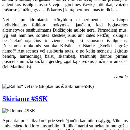
autentikos išsiilgusius sužavėjo į gimtines išvykę ratiliokai, vaizdo
įrašuose įamžinę gyvas, iš kartos į kartą perduodamas tradicijas.
Net ir po įdomiausių kūrybinių eksperimentų ir vaisingo
individualaus folkloro mokymosi jaučiam, kad lygiavertės
alternatyvos susibūrimams Didžiojoje auloje nėra. Pirmadienį mus,
lyg ant naminės sofutės klestelėjusius ant salės kėdžių, džiugiai
besišnekučiuojančius ir vienus kitų iki skausmo išsiilgusius,
ištiestomis rankomis sutinka Kristina ir ištaria: „Sveiki sugrįžę
namo!“ Ant scenos vėl susiburia ratas, o po kelių mėnesių išgirdus
bendrą, harmoningą balsų skambesį, tremtinių dainos pirmas
posmelis nulūžta kažkur gerklėj, „gal ką suvokus amžina ir aukšta“
(M. Martinaitis).
Damilė
Skiriame #SSK
Apdairiai prisitaikydami prie švelnėjančio karantino sąlygų, Vilniaus
universiteto folkloro ansamblio „Ratilio“ nariai su nekantrumu grįžta