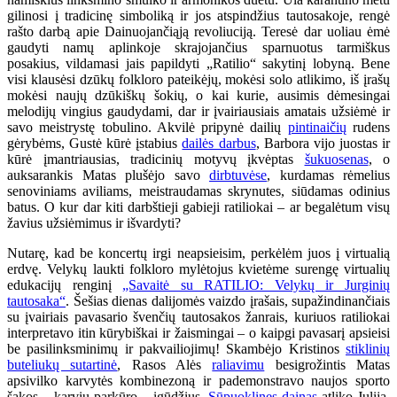
gilinosi į tradicinę simboliką ir jos atspindžius tautosakoje, rengė
rašto darbą apie Dainuojančiąją revoliuciją. Teresė dar uoliau ėmė
gaudyti namų aplinkoje skrajojančius sparnuotus tarmiškus
posakius, vildamasi jais papildyti „Ratilio“ sakytinį lobyną. Bene
visi klausėsi dzūkų folkloro pateikėjų, mokėsi solo atlikimo, iš įrašų
mokėsi naujų dzūkiškų šokių, o kai kurie, ausimis dėmesingai
melodijų vingius gaudydami, dar ir įvairiausiais amatais užsiėmė ir
savo meistrystę tobulino. Akvilė pripynė dailių
pintinaičių
rudens
gėrybėms, Gustė kūrė įstabius
dailės darbus
, Barbora vijo juostas ir
kūrė įmantriausias, tradicinių motyvų įkvėptas
šukuosenas
, o
auksarankis Matas plušėjo savo
dirbtuvėse
, kurdamas rėmelius
senoviniams aviliams, meistraudamas skrynutes, siūdamas odinius
batus. O kur dar kiti darbštieji gabieji ratiliokai – ar begalėtum visų
žavius užsiėmimus ir išvardyti?
Nutarę, kad be koncertų irgi neapsieisim, perkėlėm juos į virtualią
erdvę. Velykų laukti folkloro mylėtojus kvietėme surengę virtualių
edukacijų renginį
„Savaitė su RATILIO: Velykų ir Jurginių
tautosaka“
. Šešias dienas dalijomės vaizdo įrašais, supažindinančiais
su įvairiais pavasario švenčių tautosakos žanrais, kuriuos ratiliokai
interpretavo itin kūrybiškai ir žaismingai – o kaipgi pavasarį apsieisi
be pasilinksminimų ir pakvailiojimų! Skambėjo Kristinos
stiklinių
buteliukų sutartinė
, Rasos Alės
raliavimu
besigrožintis Matas
apsivilko karvytės kombinezoną ir pademonstravo naujos sporto
šakos – karvių parkūro – įgūdžius.
Sūpuoklines dainas
atliko Julija,