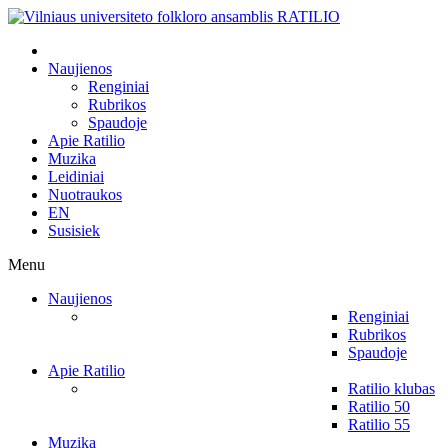
Naujienos
Renginiai
Rubrikos
Spaudoje
Apie Ratilio
Muzika
Leidiniai
Nuotraukos
EN
Susisiek
Menu
Naujienos
Renginiai
Rubrikos
Spaudoje
Apie Ratilio
Ratilio klubas
Ratilio 50
Ratilio 55
Muzika