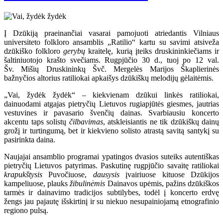
Į Dzūkiją praeinančiai vasarai pamojuoti atriedantis Vilniaus
universiteto folkloro ansamblis „Ratilio“ kartu su savimi atsiveža
dzūkiško folkloro
gerybų
kraitelę, kurią įteiks druskininkiečiams ir
šaltiniuotojo krašto svečiams. Rugpjūčio 30 d., tuoj po 12 val.
Šv. Mišių Druskininkų Švč. Mergelės Marijos Škaplierinės
bažnyčios altorius ratiliokai apkaišys dzūkiškų melodijų gėlaitėmis.
„Vai, žydėk žydėk“ – kiekvienam dzūkui linkės ratiliokai,
dainuodami atgajas pietryčių Lietuvos rugiapjūtės giesmes, jautrias
vestuvines ir pavasario švenčių dainas. Svarbiausiu koncerto
akcentu taps solistų
čilbavimas
, atskleisiantis ne tik dzūkiškų dainų
grožį ir turtingumą, bet ir kiekvieno solisto atrastą savitą santykį su
pasirinkta daina.
Naujajai ansamblio programai ypatingos dvasios suteiks autentiškas
pietryčių Lietuvos patyrimas. Paskutinę rugpjūčio savaitę ratiliokai
krapukštysis
Puvočiuose,
dausysis
įvairiuose kituose Dzūkijos
kampeliuose, plauks
žibulinėmis
Dainavos upėmis, pažins dzūkiškos
tarmės ir dainavimo tradicijos subtilybes, todėl į koncerto erdvę
žengs jau pajautę išskirtinį ir su niekuo nesupainiojamą etnografinio
regiono pulsą.