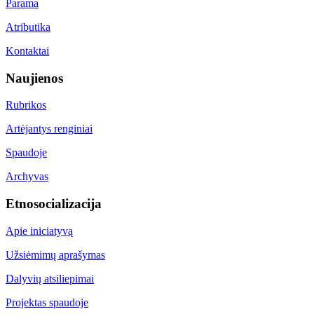
Parama
Atributika
Kontaktai
Naujienos
Rubrikos
Artėjantys renginiai
Spaudoje
Archyvas
Etnosocializacija
Apie iniciatyvą
Užsiėmimų aprašymas
Dalyvių atsiliepimai
Projektas spaudoje