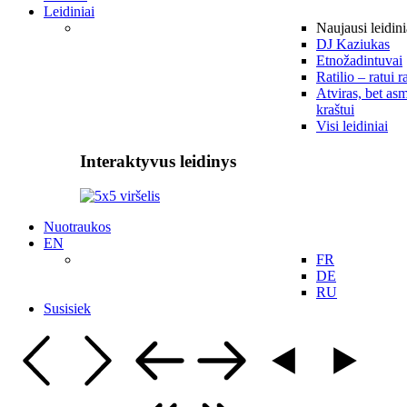
Leidiniai
Naujausi leidini
DJ Kaziukas
Etnožadintuvai
Ratilio – ratui r
Atviras, bet asm
kraštui
Visi leidiniai
Interaktyvus leidinys
Nuotraukos
EN
FR
DE
RU
Susisiek