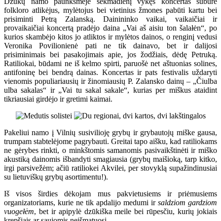
Dzūkų namo paunksmėje sekmadienį vykęs koncertas subūrė
folkloro atlikėjus, mylėtojus bei vietinius žmones pabūti kartu bei
prisiminti Petrą Zalanską. Dainininko vaikai, vaikaičiai ir
provaikaičiai koncertą pradėjo daina „Vai aš aisiu ton šalałėn“, po
kurios skambėjo kitos jo atliktos ir mylėtos dainos, o renginį vedusi
Veronika Povilionienė pati ne tik dainavo, bet ir dalijosi
prisiminimais bei pasakojimais apie, jos žodžiais, dėdę Petruką.
Ratiliokai, būdami ne iš kelmo spirti, paruošė net aštuonias solines,
antifoninę bei bendrą dainas. Koncertas ir pats festivalis uždaryti
vienomis populiariausių ir žinomiausių P. Zalansko dainų – „Čiulba
ulba sakalas“ ir „Vai tu sakal sakale“, kurias per miškus ataidint
tikriausiai girdėjo ir gretimi kaimai.
Pakeliui namo į Vilnių susivilioję grybų ir grybautojų miške gausa,
trumpam stabtelėjome pagrybauti. Greitai tapo aišku, kad ratiliokams
ne gėrybes rinkti, o minkštomis samanomis pasivaikštinėti ir miško
akustiką dainomis išbandyti smagiausia (grybų maišioką, tarp kitko,
irgi parsivežėm; ačiū ratiliokei Akvilei, per stovyklą supažindinusiai
su lietuviškų grybų asortimentu!).
Iš visos širdies dėkojam mus pakvietusiems ir priėmusiems
organizatoriams, kurie ne tik apdalijo medumi ir
saldziom gardziom
vuogełėm
, bet ir apipylė dzūkiška meile bei rūpesčiu, kurių jokiais
krepšiais ar saujomis neišmatuosi.