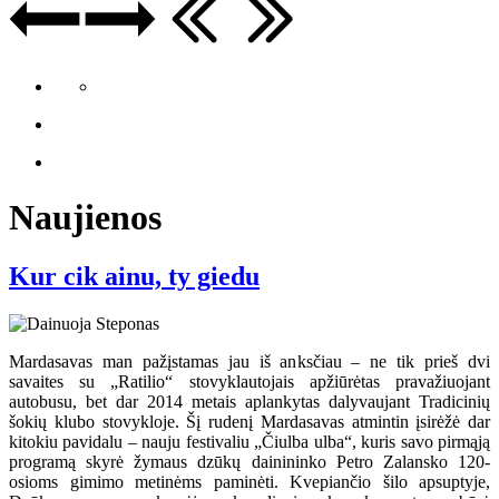
Naujienos
Kur cik ainu, ty giedu
Mardasavas man pažįstamas jau iš anksčiau – ne tik prieš dvi
savaites su „Ratilio“ stovyklautojais apžiūrėtas pravažiuojant
autobusu, bet dar 2014 metais aplankytas dalyvaujant Tradicinių
šokių klubo stovykloje. Šį rudenį Mardasavas atmintin įsirėžė dar
kitokiu pavidalu – nauju festivaliu „Čiulba ulba“, kuris savo pirmąją
programą skyrė žymaus dzūkų dainininko Petro Zalansko 120-
osioms gimimo metinėms paminėti. Kvepiančio šilo apsuptyje,