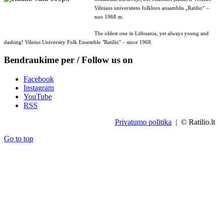
Vilniaus universiteto folkloro ansamblis „Ratilio“ –
nuo 1968 m.
The oldest one in Lithuania, yet always young and
dashing! Vilnius University Folk Ensemble "Ratilio" – since 1968.
Bendraukime per / Follow us on
Facebook
Instagram
YouTube
RSS
Privatumo politika
| © Ratilio.lt
Go to top