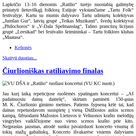
Lapkričio 13–16 dienomis „Ratilio“ turėjo nuostabią galimybę
pristatyti lietuviškąjį folklorą Estijoje vykstančiame „Tartu Folk“
festivalyje. Kartu su mumis dalyvavo Tartu udmurtų kolektyvas
„Jumšan Gur“, latvių grupė „Teikas Muzikanti“, švedų kolektyvai
„Philochoros“ ir „V-Dala Spelmanslag“, Talino prancūzų licėjaus
grupė „Leesikad“ bei festivalio šeimininkai – Tartu folkloro klubas
„Maatasa“.
Kelionės
Skaityti daugiau...
Čiurlioniškas ratiliavimo finalas
Jau kurį laiką repeticijose ruošėmės ypatingam koncertui – „Aš
padainuosiu dainų dainelę“, skirtam paminėti 150-ąsias
M. K. Čiurlionio gimimo metines. Patiems šypseną kėlė tai, kad
dainas repetuodavom susispietę į vieną Didžiosios aulos scenos
kampą, šifruodami Mažosios Lietuvos ir Veliuonos krašto melodijų
vingrybes vaikščiojome nuo vieno scenos krašto prie kito.
Neįprastas jausmas, atrodė sunku įsivaizduoti koncerto visumą iš
tokių mažų gabaliukų. Koncerto išvakarėse visiems dalyviams