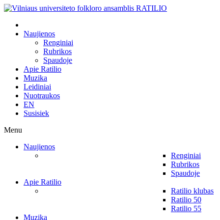
Naujienos
Renginiai
Rubrikos
Spaudoje
Apie Ratilio
Muzika
Leidiniai
Nuotraukos
EN
Susisiek
Menu
Naujienos
Renginiai
Rubrikos
Spaudoje
Apie Ratilio
Ratilio klubas
Ratilio 50
Ratilio 55
Muzika