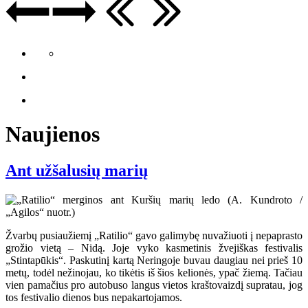
Naujienos
Ant užšalusių marių
Žvarbų pusiaužiemį „Ratilio“ gavo galimybę nuvažiuoti į nepaprasto
grožio vietą – Nidą. Joje vyko kasmetinis žvejiškas festivalis
„Stintapūkis“. Paskutinį kartą Neringoje buvau daugiau nei prieš 10
metų, todėl nežinojau, ko tikėtis iš šios kelionės, ypač žiemą. Tačiau
vien pamačius pro autobuso langus vietos kraštovaizdį supratau, jog
tos festivalio dienos bus nepakartojamos.