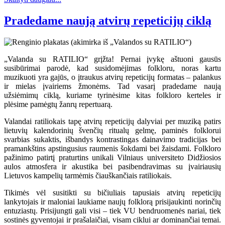
Pradedame naują atvirų repeticijų ciklą
„Valanda su RATILIO“ grįžta! Pernai įvykę aštuoni gausūs
susibūrimai parodė, kad susidomėjimas folkloru, noras kartu
muzikuoti yra gajūs, o įtraukus atvirų repeticijų formatas – palankus
ir mielas įvairiems žmonėms. Tad vasarį pradedame naują
užsiėmimų ciklą, kuriame tyrinėsime kitas folkloro kerteles ir
plėsime pamėgtų žanrų repertuarą.
Valandai ratiliokais tapę atvirų repeticijų dalyviai per muziką patirs
lietuvių kalendorinių švenčių ritualų gelmę, paminės folklorui
svarbias sukaktis, išbandys kontrastingas dainavimo tradicijas bei
pramankštins apstingusius raumenis šokdami bei žaisdami. Folkloro
pažinimo patirtį praturtins unikali Vilniaus universiteto Didžiosios
aulos atmosfera ir akustika bei pasibendravimas su įvairiausių
Lietuvos kampelių tarmėmis čiauškančiais ratiliokais.
Tikimės vėl susitikti su bičiuliais tapusiais atvirų repeticijų
lankytojais ir maloniai laukiame naujų folklorą prisijaukinti norinčių
entuziastų. Prisijungti gali visi – tiek VU bendruomenės nariai, tiek
sostinės gyventojai ir prašalaičiai, visam ciklui ar dominančiai temai.