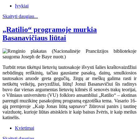
Įvykiai
Skaityti daugiau...
„Ratilio“ programoje murkia
Basanavičiaus liūtai
Turbūt retas tikėtųsi lietuvių tautosakoje išvysti šalies kraštovaizdžiui
nebūdingų reiškinių, tačiau gausiame pasakų, dainų, smulkiosios
tautosakos aruode greta gegučių, žirgų ar meškų galima rasti ir
netikėtų veikėjų, pavyzdžiui, liūtų! Jonui Basanavičiui šis radinys
buvo dar vienas argumentas lietuvių kilmės iš senovės trakų teorijai,
o Vilniaus universiteto (VU) folkloro ansambliui „Ratilio“ – akstinas
parengti muzikinę pasakojimų programą egzotiška tema. Vasario 16-
ąją premjeroje „Kaip Jonas liūtą sapnavo“ žiūrovai panirs į tautinę
vaizduotę, kurioje liūtas atsiskleis ir kaip baisus žvėris, ir kaip meilus
katinėlis.
Kvietimai
Skaityti daugiau...