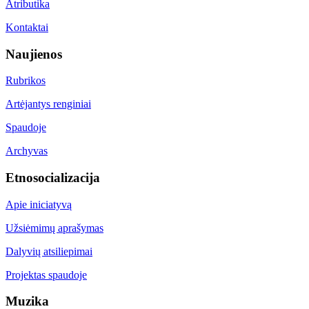
Atributika
Kontaktai
Naujienos
Rubrikos
Artėjantys renginiai
Spaudoje
Archyvas
Etnosocializacija
Apie iniciatyvą
Užsiėmimų aprašymas
Dalyvių atsiliepimai
Projektas spaudoje
Muzika