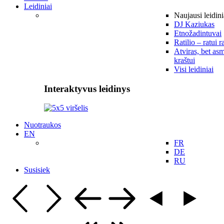
Leidiniai
Naujausi leidini
DJ Kaziukas
Etnožadintuvai
Ratilio – ratui r
Atviras, bet asm
kraštui
Visi leidiniai
Interaktyvus leidinys
Nuotraukos
EN
FR
DE
RU
Susisiek