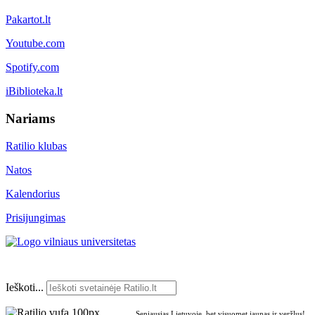
Pakartot.lt
Youtube.com
Spotify.com
iBiblioteka.lt
Nariams
Ratilio klubas
Natos
Kalendorius
Prisijungimas
Ieškoti...
Seniausias Lietuvoje, bet visuomet jaunas ir veržlus!