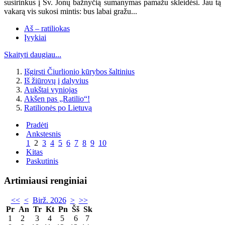
susirinkus į Šv. Jonų bažnyčią sumanymas pamažu skleidėsi. Jau tą
vakarą vis sukosi mintis: bus labai gražu...
Aš – ratiliokas
Įvykiai
Skaityti daugiau...
Išgirsti Čiurlionio kūrybos šaltinius
Iš žiūrovų į dalyvius
Aukštai vyniojas
Akšen pas „Ratilio“!
Ratilionės po Lietuvą
Pradėti
Ankstesnis
1
2
3
4
5
6
7
8
9
10
Kitas
Paskutinis
Artimiausi renginiai
<<
<
Birž. 2026
>
>>
Pr
An
Tr
Kt
Pn
Šš
Sk
1
2
3
4
5
6
7