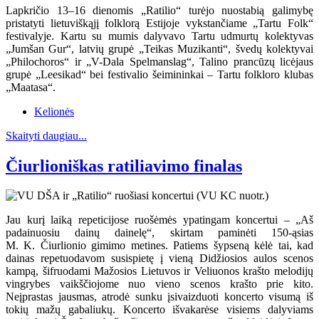
Lapkričio 13–16 dienomis „Ratilio“ turėjo nuostabią galimybę
pristatyti lietuviškąjį folklorą Estijoje vykstančiame „Tartu Folk“
festivalyje. Kartu su mumis dalyvavo Tartu udmurtų kolektyvas
„Jumšan Gur“, latvių grupė „Teikas Muzikanti“, švedų kolektyvai
„Philochoros“ ir „V-Dala Spelmanslag“, Talino prancūzų licėjaus
grupė „Leesikad“ bei festivalio šeimininkai – Tartu folkloro klubas
„Maatasa“.
Kelionės
Skaityti daugiau...
Čiurlioniškas ratiliavimo finalas
Jau kurį laiką repeticijose ruošėmės ypatingam koncertui – „Aš
padainuosiu dainų dainelę“, skirtam paminėti 150-ąsias
M. K. Čiurlionio gimimo metines. Patiems šypseną kėlė tai, kad
dainas repetuodavom susispietę į vieną Didžiosios aulos scenos
kampą, šifruodami Mažosios Lietuvos ir Veliuonos krašto melodijų
vingrybes vaikščiojome nuo vieno scenos krašto prie kito.
Neįprastas jausmas, atrodė sunku įsivaizduoti koncerto visumą iš
tokių mažų gabaliukų. Koncerto išvakarėse visiems dalyviams