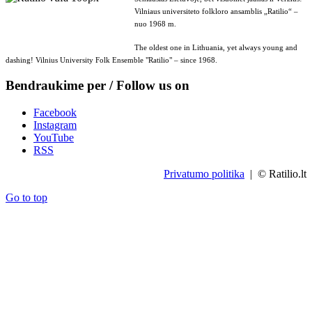
Vilniaus universiteto folkloro ansamblis „Ratilio“ –
nuo 1968 m.
The oldest one in Lithuania, yet always young and
dashing! Vilnius University Folk Ensemble "Ratilio" – since 1968.
Bendraukime per / Follow us on
Facebook
Instagram
YouTube
RSS
Privatumo politika
| © Ratilio.lt
Go to top