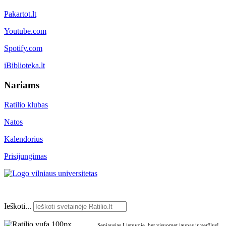
Pakartot.lt
Youtube.com
Spotify.com
iBiblioteka.lt
Nariams
Ratilio klubas
Natos
Kalendorius
Prisijungimas
Ieškoti...
Seniausias Lietuvoje, bet visuomet jaunas ir veržlus!