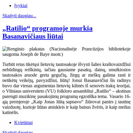
Įvykiai
Skaityti daugiau...
„Ratilio“ programoje murkia
Basanavičiaus liūtai
Turbūt retas tikėtųsi lietuvių tautosakoje išvysti šalies kraštovaizdžiui
nebūdingų reiškinių, tačiau gausiame pasakų, dainų, smulkiosios
tautosakos aruode greta gegučių, žirgų ar meškų galima rasti ir
netikėtų veikėjų, pavyzdžiui, liūtų! Jonui Basanavičiui šis radinys
buvo dar vienas argumentas lietuvių kilmės iš senovės trakų teorijai,
o Vilniaus universiteto (VU) folkloro ansambliui „Ratilio“ – akstinas
parengti muzikinę pasakojimų programą egzotiška tema. Vasario 16-
ąją premjeroje „Kaip Jonas liūtą sapnavo“ žiūrovai panirs į tautinę
vaizduotę, kurioje liūtas atsiskleis ir kaip baisus žvėris, ir kaip meilus
katinėlis.
Kvietimai
Skaityti daugiau...