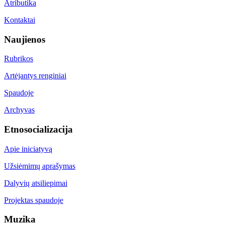
Atributika
Kontaktai
Naujienos
Rubrikos
Artėjantys renginiai
Spaudoje
Archyvas
Etnosocializacija
Apie iniciatyvą
Užsiėmimų aprašymas
Dalyvių atsiliepimai
Projektas spaudoje
Muzika