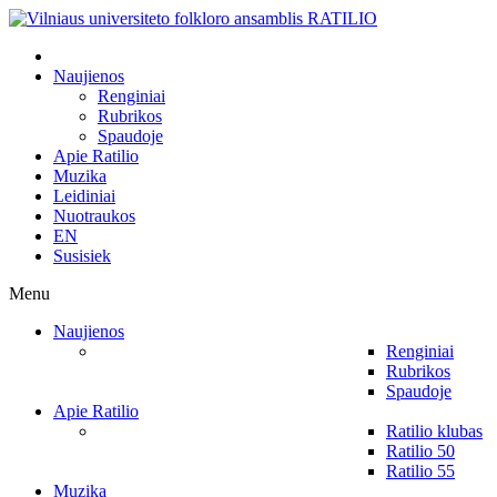
Naujienos
Renginiai
Rubrikos
Spaudoje
Apie Ratilio
Muzika
Leidiniai
Nuotraukos
EN
Susisiek
Menu
Naujienos
Renginiai
Rubrikos
Spaudoje
Apie Ratilio
Ratilio klubas
Ratilio 50
Ratilio 55
Muzika