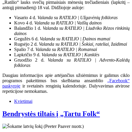
„Ratilio“ lauks svečių pirmaisiais mėnesių trečiadieniais (lapkritį –
antrąjį pirmadienį) 18 val. Didžiojoje auloje:
Vasario 4 d.
Valanda su RATILIO | Užgavėnių folkloras
Kovo 4 d.
Valanda su RATILIO | Vaišių dainos
Balandžio 1 d.
Valanda su RATILIO | Liudviko Rėzos rinkinių
dainos
Gegužės 6 d.
Valanda su RATILIO | Dainos mamai
Rugsėjo 2 d.
Valanda su RATILIO | Šokiai, rateliai, žaidimai
Spalio 7 d.
Valanda su RATILIO | Romansai
Lapkričio 9 d.
Valanda su RATILIO | Kanklės
Gruodžio 2 d.
Valanda su RATILIO | Advento-Kalėdų
folkloras
Daugiau informacijos apie artėjančius užsiėmimus ir galimus ciklo
programos pakeitimus bus skelbiama ansamblio
„Facebook“
paskyroje
ir svetainės renginių kalendoriuje. Dalyvavimas atvirose
repeticijose nemokamas.
Kvietimai
Bendrystės tiltais į „Tartu Folk“