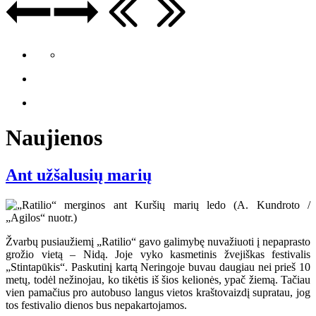
Naujienos
Ant užšalusių marių
Žvarbų pusiaužiemį „Ratilio“ gavo galimybę nuvažiuoti į nepaprasto
grožio vietą – Nidą. Joje vyko kasmetinis žvejiškas festivalis
„Stintapūkis“. Paskutinį kartą Neringoje buvau daugiau nei prieš 10
metų, todėl nežinojau, ko tikėtis iš šios kelionės, ypač žiemą. Tačiau
vien pamačius pro autobuso langus vietos kraštovaizdį supratau, jog
tos festivalio dienos bus nepakartojamos.