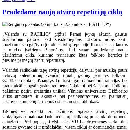
Pradedame naują atvirų repeticijų ciklą
„Valanda su RATILIO“ grįžta! Pernai įvykę aštuoni gausūs
susibūrimai parodė, kad susidomėjimas folkloru, noras kartu
muzikuoti yra gajūs, o įtraukus atvirų repeticijų formatas – palankus
ir mielas įvairiems žmonėms. Tad vasarį pradedame naują
užsiėmimų ciklą, kuriame tyrinėsime kitas folkloro kerteles ir
plėsime pamėgtų žanrų repertuarą.
Valandai ratiliokais tapę atvirų repeticijų dalyviai per muziką patirs
lietuvių kalendorinių švenčių ritualų gelmę, paminės folklorui
svarbias sukaktis, išbandys kontrastingas dainavimo tradicijas bei
pramankštins apstingusius raumenis šokdami bei žaisdami. Folkloro
pažinimo patirtį praturtins unikali Vilniaus universiteto Didžiosios
aulos atmosfera ir akustika bei pasibendravimas su įvairiausių
Lietuvos kampelių tarmėmis čiauškančiais ratiliokais.
Tikimės vėl susitikti su bičiuliais tapusiais atvirų repeticijų
lankytojais ir maloniai laukiame naujų folklorą prisijaukinti norinčių
entuziastų. Prisijungti gali visi – tiek VU bendruomenės nariai, tiek
sostinės gyventojai ir prašalaičiai, visam ciklui ar dominančiai temai.