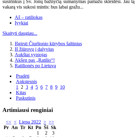
susirinkus į Šv. Jonų bažnyčią sumanymas pamažu skleidėsi. Jau tą
vakarą vis sukosi mintis: bus labai gražu...
Aš – ratiliokas
Įvykiai
Skaityti daugiau...
Išgirsti Čiurlionio kūrybos šaltinius
Iš žiūrovų į dalyvius
Aukštai vyniojas
Akšen pas „Ratilio“!
Ratilionės po Lietuvą
Pradėti
Ankstesnis
1
2
3
4
5
6
7
8
9
10
Kitas
Paskutinis
Artimiausi renginiai
<<
<
Liepa 2022
>
>>
Pr
An
Tr
Kt
Pn
Šš
Sk
1
2
3