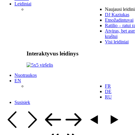
Leidiniai
Naujausi leidini
DJ Kaziukas
Etnožadintuvai
Ratilio – ratui r
Atviras, bet asm
kraštui
Visi leidiniai
Interaktyvus leidinys
Nuotraukos
EN
FR
DE
RU
Susisiek