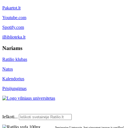
Pakartot.lt
Youtube.com
Spotify.com
iBiblioteka.lt
Nariams
Ratilio klubas
Natos
Kalendorius
Prisijungimas
Ieškoti...
Seniausias Lietuvoje, bet visuomet jaunas ir veržlus!