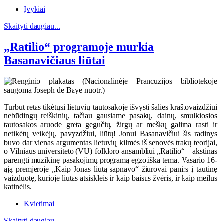
Įvykiai
Skaityti daugiau...
„Ratilio“ programoje murkia
Basanavičiaus liūtai
Turbūt retas tikėtųsi lietuvių tautosakoje išvysti šalies kraštovaizdžiui
nebūdingų reiškinių, tačiau gausiame pasakų, dainų, smulkiosios
tautosakos aruode greta gegučių, žirgų ar meškų galima rasti ir
netikėtų veikėjų, pavyzdžiui, liūtų! Jonui Basanavičiui šis radinys
buvo dar vienas argumentas lietuvių kilmės iš senovės trakų teorijai,
o Vilniaus universiteto (VU) folkloro ansambliui „Ratilio“ – akstinas
parengti muzikinę pasakojimų programą egzotiška tema. Vasario 16-
ąją premjeroje „Kaip Jonas liūtą sapnavo“ žiūrovai panirs į tautinę
vaizduotę, kurioje liūtas atsiskleis ir kaip baisus žvėris, ir kaip meilus
katinėlis.
Kvietimai
Skaityti daugiau...