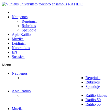
Naujienos
Renginiai
Rubrikos
Spaudoje
Apie Ratilio
Muzika
Leidiniai
Nuotraukos
EN
Susisiek
Menu
Naujienos
Renginiai
Rubrikos
Spaudoje
Apie Ratilio
Ratilio klubas
Ratilio 50
Ratilio 55
Muzika