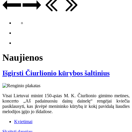
Naujienos
Išgirsti Čiurlionio kūrybos šaltinius
Visai Lietuvai minint 150-ąsias M. K. Čiurlionio gimimo metines,
koncerto „Aš padainuosiu dainų dainelę“ rengėjai kviečia
pasiklausyti, kas įkvėpė menininko kūrybą ir kokį pavidalą liaudies
melodijos įgijo jo išdailose.
Kvietimai
Skaityti daugiau...