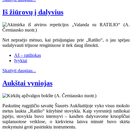
Iš žiūrovų į dalyvius
Net nepraėjo mėnuo, kai prisijungiau prie „Ratilio“, o jau spėjau
sudalyvauti trijuose renginiuose ir tiek daug išmokti.
Aš – ratiliokas
Įvykiai
Skaityti daugiau...
Aukštai vyniojas
Paskutinę rugpjūčio savaitę Šiaurės Aukštaitijoje vyko visus mokslo
metus laukta „Ratilio“ kūrybinė stovykla. Kaip vyresnieji ratiliokai
įspėjo, stovykla buvo intensyvi – kasdien dalyvavome kruopščiai
suplanuotose veiklose, o kiekviena laisva minutė buvo skirta
mokymuisi groti pasirinktu instrumentu.