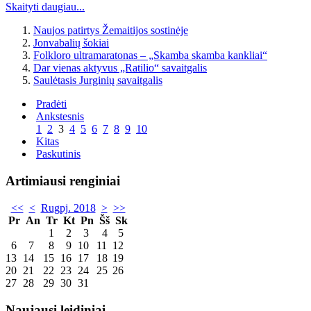
Skaityti daugiau...
Naujos patirtys Žemaitijos sostinėje
Jonvabalių šokiai
Folkloro ultramaratonas – „Skamba skamba kankliai“
Dar vienas aktyvus „Ratilio“ savaitgalis
Saulėtasis Jurginių savaitgalis
Pradėti
Ankstesnis
1
2
3
4
5
6
7
8
9
10
Kitas
Paskutinis
Artimiausi renginiai
<<
<
Rugpj. 2018
>
>>
Pr
An
Tr
Kt
Pn
Šš
Sk
1
2
3
4
5
6
7
8
9
10
11
12
13
14
15
16
17
18
19
20
21
22
23
24
25
26
27
28
29
30
31
Naujausi leidiniai