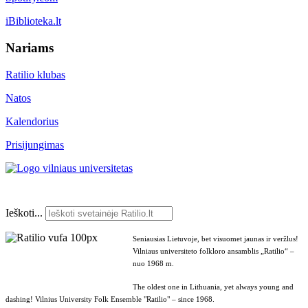
iBiblioteka.lt
Nariams
Ratilio klubas
Natos
Kalendorius
Prisijungimas
Ieškoti...
Seniausias Lietuvoje, bet visuomet jaunas ir veržlus!
Vilniaus universiteto folkloro ansamblis „Ratilio“ –
nuo 1968 m.
The oldest one in Lithuania, yet always young and
dashing! Vilnius University Folk Ensemble "Ratilio" – since 1968.