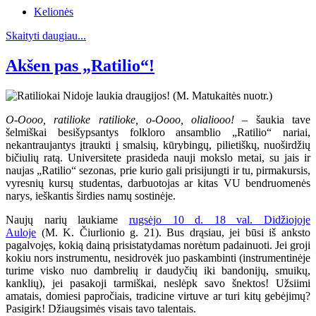
Kelionės
Skaityti daugiau...
Akšen pas „Ratilio“!
O-Oooo, ratilioke ratilioke, o-Oooo, olialiooo!
– šaukia tave
šelmiškai besišypsantys folkloro ansamblio „Ratilio“ nariai,
nekantraujantys įtraukti į smalsių, kūrybingų, pilietiškų, nuoširdžių
bičiulių ratą. Universitete prasideda nauji mokslo metai, su jais ir
naujas „Ratilio“ sezonas, prie kurio gali prisijungti ir tu, pirmakursis,
vyresnių kursų studentas, darbuotojas ar kitas VU bendruomenės
narys, ieškantis širdies namų sostinėje.
Naujų narių laukiame
rugsėjo 10 d. 18 val. Didžiojoje
Auloje
(M. K. Čiurlionio g. 21). Bus drąsiau, jei būsi iš anksto
pagalvojęs, kokią dainą prisistatydamas norėtum padainuoti. Jei groji
kokiu nors instrumentu, nesidrovėk juo paskambinti (instrumentinėje
turime visko nuo dambrelių ir daudyčių iki bandonijų, smuikų,
kanklių), jei pasakoji tarmiškai, neslėpk savo šnektos! Užsiimi
amatais, domiesi papročiais, tradicine virtuve ar turi kitų gebėjimų?
Pasigirk! Džiaugsimės visais tavo talentais.