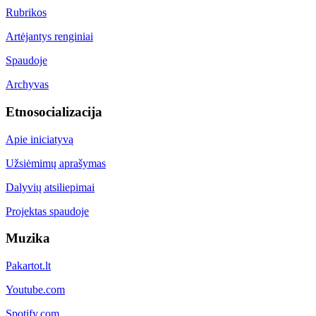
Rubrikos
Artėjantys renginiai
Spaudoje
Archyvas
Etnosocializacija
Apie iniciatyvą
Užsiėmimų aprašymas
Dalyvių atsiliepimai
Projektas spaudoje
Muzika
Pakartot.lt
Youtube.com
Spotify.com