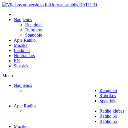
Naujienos
Renginiai
Rubrikos
Spaudoje
Apie Ratilio
Muzika
Leidiniai
Nuotraukos
EN
Susisiek
Menu
Naujienos
Renginiai
Rubrikos
Spaudoje
Apie Ratilio
Ratilio klubas
Ratilio 50
Ratilio 55
Muzika