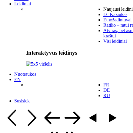
Leidiniai
Naujausi leidini
DJ Kaziukas
Etnožadintuvai
Ratilio – ratui r
Atviras, bet asm
kraštui
Visi leidiniai
Interaktyvus leidinys
Nuotraukos
EN
FR
DE
RU
Susisiek