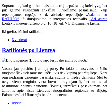
Suprantame, kad gali būti baisoka nerti į nepažįstamą kolektyvą, bet
juk galime susipažinti anksčiau! Kviečiame pasmalsauti, kaip
repetuojame, rugsėjo 3 d. atviroje repeticijoje
„Valanda su
RATILIO“
. Susimojuokime ir integracijos festivalio
„Ad astra“
kontaktų mugėje rugsėjo 5 d. 16–18 val. VU Didžiajame kieme.
Iki greito, būsimi ratiliokai!
Kvietimai
Ratilionės po Lietuvą
Vasara jau persirito į antrąją pusę. Po tokio intensyvaus birželio
turėjome šiek tiek ramesnę, tačiau vis tiek kupiną patirčių liepą. Nors
orai nedažnai džiugino vasariška šiluma ir giedru dangumi (dėl to
netgi vieno renginio vieta buvo koreguojama!), bet mums tai
nesutrukdė dalintis dainomis, šokiais, tarmiškais pasakojimais bei
žiniomis apie visus Lietuvos etnografinius regionus su Bijotų,
Palomenės bei Ukmergės bendruomenėmis.
Įvykiai