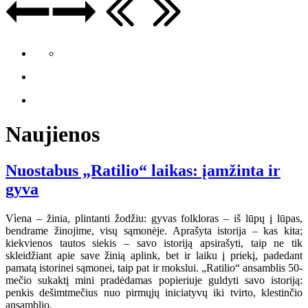
Naujienos
Nuostabus „Ratilio“ laikas: įamžinta ir
gyva
Vìena – žinia, plintanti žodžiu: gyvas folkloras – iš lūpų į lūpas,
bendrame žinojime, visų sąmonėje. Aprašyta istorija – kas kita;
kiekvienos tautos siekis – savo istoriją apsirašyti, taip ne tik
skleidžiant apie save žinią aplink, bet ir laiku į priekį, padedant
pamatą istorinei sąmonei, taip pat ir mokslui. „Ratilio“ ansamblis 50-
mečio sukaktį mini pradėdamas popieriuje guldyti savo istoriją:
penkis dešimtmečius nuo pirmųjų iniciatyvų iki tvirto, klestinčio
ansamblio.