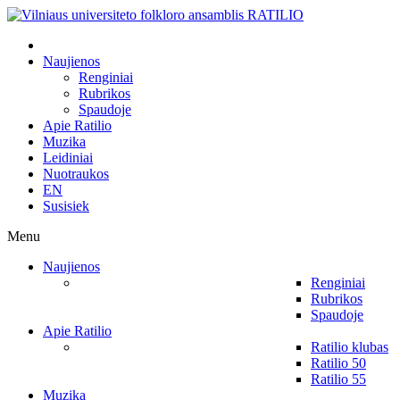
Naujienos
Renginiai
Rubrikos
Spaudoje
Apie Ratilio
Muzika
Leidiniai
Nuotraukos
EN
Susisiek
Menu
Naujienos
Renginiai
Rubrikos
Spaudoje
Apie Ratilio
Ratilio klubas
Ratilio 50
Ratilio 55
Muzika