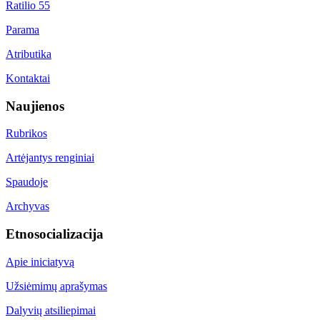
Ratilio 55
Parama
Atributika
Kontaktai
Naujienos
Rubrikos
Artėjantys renginiai
Spaudoje
Archyvas
Etnosocializacija
Apie iniciatyvą
Užsiėmimų aprašymas
Dalyvių atsiliepimai