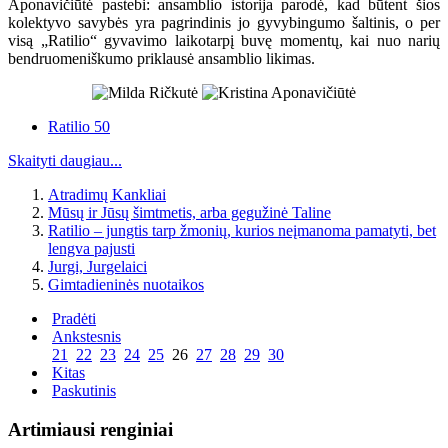
Aponavičiūtė pastebi: ansamblio istorija parodė, kad būtent šios
kolektyvo savybės yra pagrindinis jo gyvybingumo šaltinis, o per
visą „Ratilio“ gyvavimo laikotarpį buvę momentų, kai nuo narių
bendruomeniškumo priklausė ansamblio likimas.
Ratilio 50
Skaityti daugiau...
Atradimų Kankliai
Mūsų ir Jūsų šimtmetis, arba gegužinė Taline
Ratilio – jungtis tarp žmonių, kurios neįmanoma pamatyti, bet
lengva pajusti
Jurgi, Jurgelaici
Gimtadieninės nuotaikos
Pradėti
Ankstesnis
21
22
23
24
25
26
27
28
29
30
Kitas
Paskutinis
Artimiausi renginiai