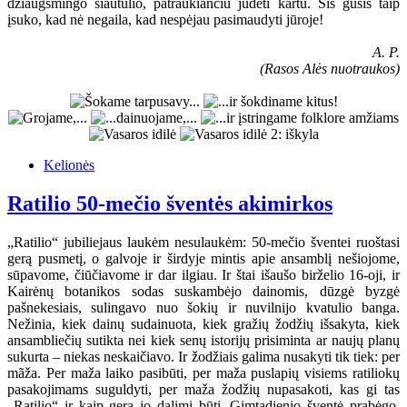
džiaugsmingo siautulio, patraukiančiu judėti kartu. Šis gūsis taip
įsuko, kad nė negaila, kad nespėjau pasimaudyti jūroje!
A. P.
(Rasos Alės nuotraukos)
Kelionės
Ratilio 50-mečio šventės akimirkos
„Ratilio“ jubiliejaus laukėm nesulaukėm: 50-mečio šventei ruoštasi
gerą pusmetį, o galvoje ir širdyje mintis apie ansamblį nešiojome,
sūpavome, čiūčiavome ir dar ilgiau. Ir štai išaušo birželio 16-oji, ir
Kairėnų botanikos sodas suskambėjo dainomis, dūzgė byzgė
pašnekesiais, sulingavo nuo šokių ir nuvilnijo kvatulio banga.
Nežinia, kiek dainų sudainuota, kiek gražių žodžių išsakyta, kiek
ansambliečių sutikta nei kiek senų istorijų prisiminta ar naujų planų
sukurta – niekas neskaičiavo. Ir žodžiais galima nusakyti tik tiek: per
mãža. Per maža laiko pasibūti, per maža puslapių visiems ratiliokų
pasakojimams suguldyti, per maža žodžių nupasakoti, kas gi tas
„Ratilio“ ir kaip gera jo dalimi būti. Gimtadienio šventė prabėgo,