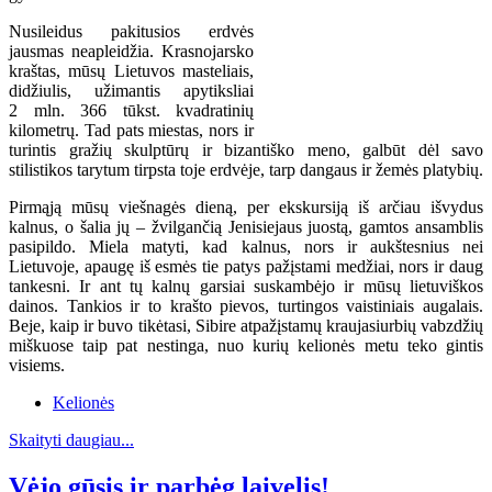
Nusileidus pakitusios erdvės
jausmas neapleidžia. Krasnojarsko
kraštas, mūsų Lietuvos masteliais,
didžiulis, užimantis apytiksliai
2 mln. 366 tūkst. kvadratinių
kilometrų. Tad pats miestas, nors ir
turintis gražių skulptūrų ir bizantiško meno, galbūt dėl savo
stilistikos tarytum tirpsta toje erdvėje, tarp dangaus ir žemės platybių.
Pirmąją mūsų viešnagės dieną, per ekskursiją iš arčiau išvydus
kalnus, o šalia jų – žvilgančią Jenisiejaus juostą, gamtos ansamblis
pasipildo. Miela matyti, kad kalnus, nors ir aukštesnius nei
Lietuvoje, apaugę iš esmės tie patys pažįstami medžiai, nors ir daug
tankesni. Ir ant tų kalnų garsiai suskambėjo ir mūsų lietuviškos
dainos. Tankios ir to krašto pievos, turtingos vaistiniais augalais.
Beje, kaip ir buvo tikėtasi, Sibire atpažįstamų kraujasiurbių vabzdžių
miškuose taip pat nestinga, nuo kurių kelionės metu teko gintis
visiems.
Kelionės
Skaityti daugiau...
Vėjo gūsis ir parbėg laivelis!