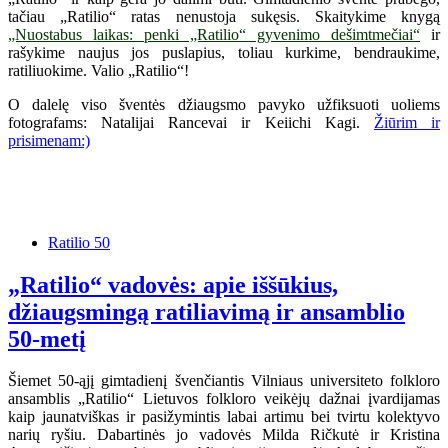
tačiau „Ratilio“ ratas nenustoja sukęsis. Skaitykime knygą
„Nuostabus laikas: penki „Ratilio“ gyvenimo dešimtmečiai“
ir
rašykime naujus jos puslapius, toliau kurkime, bendraukime,
ratiliuokime. Valio „Ratilio“!
O dalelę viso šventės džiaugsmo pavyko užfiksuoti uoliems
fotografams: Natalijai Rancevai ir Keiichi Kagi.
Žiūrim ir
prisimenam:)
Ratilio 50
„Ratilio“ vadovės: apie iššūkius,
džiaugsmingą ratiliavimą ir ansamblio
50-metį
Šiemet 50-ąjį gimtadienį švenčiantis Vilniaus universiteto folkloro
ansamblis „Ratilio“ Lietuvos folkloro veikėjų dažnai įvardijamas
kaip jaunatviškas ir pasižymintis labai artimu bei tvirtu kolektyvo
narių ryšiu. Dabartinės jo vadovės Milda Ričkutė ir Kristina