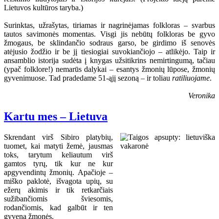
Lietuvos kultūros taryba.)
Surinktas, užrašytas, tiriamas ir nagrinėjamas folkloras – svarbus
tautos savimonės momentas. Visgi jis nebūtų folkloras be gyvo
žmogaus, be sklindančio sodraus garso, be girdimo iš senovės
atėjusio žodžio ir be jį tiesiogiai suvokiančiojo – atlikėjo. Taip ir
ansamblio istorija sudėta į knygas užsitikrins nemirtingumą, tačiau
(ypač folklore!) nemarūs dalykai – esantys žmonių lūpose, žmonių
gyvenimuose. Tad pradedame 51-ąjį sezoną – ir toliau
ratiliuojame
.
Veronika
Kartu mes – Lietuva
Skrendant virš Sibiro platybių,
tuomet, kai matyti žemė, jausmas
toks, tarytum keliautum virš
gamtos tyrų, tik kur ne kur
apgyvendintų žmonių. Apačioje –
miško paklotė, išvagota upių, su
ežerų akimis ir tik retkarčiais
sužibančiomis šviesomis,
rodančiomis, kad galbūt ir ten
gyvena žmonės.