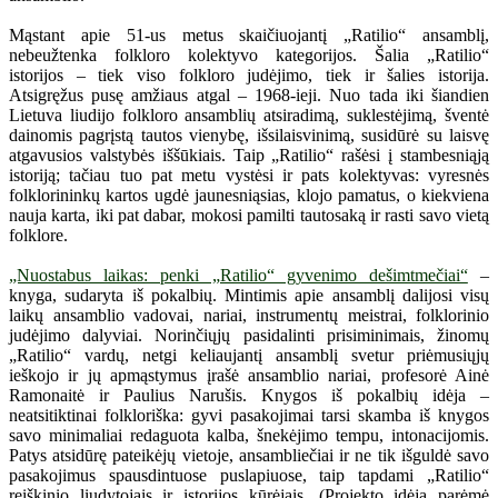
Mąstant apie 51-us metus skaičiuojantį „Ratilio“ ansamblį,
nebeužtenka folkloro kolektyvo kategorijos. Šalia „Ratilio“
istorijos – tiek viso folkloro judėjimo, tiek ir šalies istorija.
Atsigręžus pusę amžiaus atgal – 1968-ieji. Nuo tada iki šiandien
Lietuva liudijo folkloro ansamblių atsiradimą, suklestėjimą, šventė
dainomis pagrįstą tautos vienybę, išsilaisvinimą, susidūrė su laisvę
atgavusios valstybės iššūkiais. Taip „Ratilio“ rašėsi į stambesniąją
istoriją; tačiau tuo pat metu vystėsi ir pats kolektyvas: vyresnės
folklorininkų kartos ugdė jaunesniąsias, klojo pamatus, o kiekviena
nauja karta, iki pat dabar, mokosi pamilti tautosaką ir rasti savo vietą
folklore.
„Nuostabus laikas: penki „Ratilio“ gyvenimo dešimtmečiai“
–
knyga, sudaryta iš pokalbių. Mintimis apie ansamblį dalijosi visų
laikų ansamblio vadovai, nariai, instrumentų meistrai, folklorinio
judėjimo dalyviai. Norinčiųjų pasidalinti prisiminimais, žinomų
„Ratilio“ vardų, netgi keliaujantį ansamblį svetur priėmusiųjų
ieškojo ir jų apmąstymus įrašė ansamblio nariai, profesorė Ainė
Ramonaitė ir Paulius Narušis. Knygos iš pokalbių idėja –
neatsitiktinai folkloriška: gyvi pasakojimai tarsi skamba iš knygos
savo minimaliai redaguota kalba, šnekėjimo tempu, intonacijomis.
Patys atsidūrę pateikėjų vietoje, ansambliečiai ir ne tik išguldė savo
pasakojimus spausdintuose puslapiuose, taip tapdami „Ratilio“
reiškinio liudytojais ir istorijos kūrėjais. (Projekto idėją parėmė