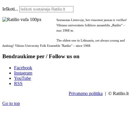
Ieškoti...
Seniausias Lietuvoje, bet visuomet jaunas ir veržlus!
Vilniaus universiteto folkloro ansamblis „Ratilio“ –
nuo 1968 m.
The oldest one in Lithuania, yet always young and
dashing! Vilnius University Folk Ensemble "Ratilio" – since 1968.
Bendraukime per / Follow us on
Facebook
Instagram
YouTube
RSS
Privatumo politika
| © Ratilio.lt
Go to top