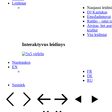
Leidiniai
Naujausi leidini
DJ Kaziukas
Etnožadintuvai
Ratilio – ratui r
Atviras, bet asm
kraštui
Visi leidiniai
Interaktyvus leidinys
Nuotraukos
EN
FR
DE
RU
Susisiek