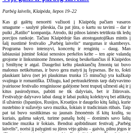
Parbėg laivelis, Klaipėda, liepos 19–22
Kas gi galėtų nenorėti važiuoti į Klaipėdą pačiam vasaros
smagume – saulytė plieskia, čia pat jūra, o kartu su tavimi – dar ir
puiki „Ratilio“ kompanija. Atrodo, iki pilnos laimės tetrūksta tik ledų
porcijos rankoje. Tačiau Klaipėdoje šias atostogautojiškas mintis į
šalį nustūmė festivalio „Parbėg laivelis“ margumas ir skambesys.
Programa buvo intensyvi, koncertų ir renginių – daug. Man
labiausiai įsiminė šokiai senosios perkėlos kelte – ten apie valandą
grojome ir linksminome žmones, tiesiog besikeliančius iš Klaipėdos
į Smiltynę ir atgal. Daugeliui keltu plaukiančių žmonių tai buvo
malonus netikėtumas, ir buvo gera matyti jų šypsenas. Be to, šokti
plaukiant laivu (net jei plaukimas trunka 15 minučių) yra kažkaip
svajinga ir romantiška. Džiugu, kad pertraukėlėmis tarp dalyvavimo
įvairiuose festivalio renginiuose galėjome bent truputį užmesti akį ir į
kitus pasirodymus, pabūti ne tik dalyviais, bet ir žiūrovais.
Festivalyje dalyvavo labai daug ir labai puikių kolektyvų bei atlikėjų
iš užsienio (Ispanijos, Rusijos, Kroatijos ir daugelio kitų šalių), kurie
nustebino ir sužavėjo savo muzika, šokiais ir tradiciniais rūbais. Taip
pat tai buvo susitikimas su jaunais žmonėmis iš kitų kraštų, su
kuriais, galima sakyti, turime panašų hobį – domimės savo šalių
tradicine muzika ir šokiais. Bendrai apibūdinant festivalį „Parbėg
laivelis“, norisi jį palyginti su jūros vėjo gūsiu – gaiviu, pilnu jėgos ir