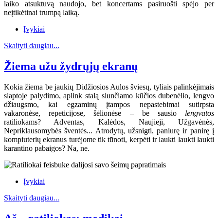
laiko atsuktuvą naudojo, bet koncertams pasiruošti spėjo per
neįtikėtinai trumpą laiką.
Įvykiai
Skaityti daugiau...
Žiema užu žydrųjų ekranų
Kokia žiema be jaukių Didžiosios Aulos šviesų, tyliais palinkėjimais
slaptoje palydimo, aplink stalą siunčiamo kūčios dubenėlio, lengvo
džiaugsmo, kai egzaminų įtampos nepastebimai sutirpsta
vakaronėse, repeticijose, šėlionėse – be sausio
lengvatos
ratiliokams? Adventas, Kalėdos, Naujieji, Užgavėnės,
Nepriklausomybės šventės... Atrodytų, užsnigti, paniurę ir panirę į
kompiuterių ekranus turėjome tik tūnoti, kerpėti ir laukti laukti laukti
karantino pabaigos? Na, ne.
Įvykiai
Skaityti daugiau...