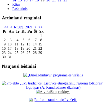
14
15
16
17
18
19
20
21
22
23
Kitas
Paskutinis
Artimiausi renginiai
<<
<
Rugpj. 2021
>
>>
Pr
An
Tr
Kt
Pn
Šš
Sk
1
2
3
4
5
6
7
8
9
10
11
12
13
14
15
16
17
18
19
20
21
22
23
24
25
26
27
28
29
30
31
Naujausi leidiniai