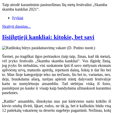
Taip atrodė karantininis pasiruošimas šių metų festivaliui „Skamba
skamba kankliai 2021“.
Įvykiai
Skaityti daugiau...
Išsiilgtieji kankliai: kitokie, bet savi
Šiemet, po tragiškai ilgos pertraukos (taip taip, žinau, kad tik metai),
vėl įvyko festivalis „Skamba skamba kankliai“. Vos išgirdę žinią,
jog įvyks šis stebuklas, visi suskatome lįsti iš savo mėlynais ekranais
apšviestų urvų, matuotis aprėdų, repetuoti dainų, šokių ir dar šio bei
to. Man šioje kategorijoje teko tas trečiasis, šio bei to, variantas, nes,
deja, braukdama ašarą, turėjau apleisti mintį dalyvauti festivalyje
kartu su numylėtuoju ansambliu. Tad stebėjau viską iš šono,
pasislėpusi po kauke ir visaip kaip bandydama užmaskuoti karantino
pasekmes.
„Ratilio“ ansamblis, išmokytas nuo pat kiekvieno nario krikšto iš
kirvio sriubą išvirti, šįkart, rodos, ne tik ją, bet ir kažkokiu būdu visą
12 patiekalų vakarienę su desertu sugebėjo pagaminti. Nežinau, kokį