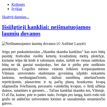
Kelionės
Įvykiai
Skaityti daugiau...
Išsiilgtieji kankliai: neišmatuojamos
laumių dovanos
Jeigu per paskutiniuosius „Skamba skamba kanklius“ kas nors būtų
pasiūlę festivaliui ruoštis keturių kvadratinių metrų plotelyje,
kuriame telpa tik kėdė ir rašomasis stalas, turbūt ne vienas ratiliokas
būtų ne tik garsiai nusijuokęs, bet dar ir pirštu prie smilkinio
pasukiojęs. Gegužės mėnuo visiems folkloru kvėpuojantiems
Vilniaus universiteto studentams gyvenimą užpildo nekantriu
laukimu, nesibaigiančiomis, dažnai sumišimą atnešančiomis
repeticijomis, planavimu ir tų pačių planų braukymu; kvapą
užgniaužia šviežiausių pavasario vainikėlių kvapas, o širdį užlieja
dainos, sutartinės ir giesmės… Tačiau kankliai skamba ten, Vilniuje.
O aš čia, kaime, prie to paties stalo, žvelgiu pro langą, kuris rodo toli
gražu ne aidinčius universiteto kiemus ar sausakimšas senamiesčio
gatves.