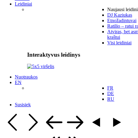
Leidiniai
Naujausi leidini
DJ Kaziukas
Etnožadintuvai
Ratilio – ratui r
Atviras, bet asm
kraštui
Visi leidiniai
Interaktyvus leidinys
Nuotraukos
EN
FR
DE
RU
Susisiek