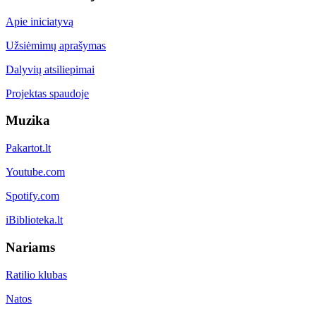
Apie iniciatyvą
Užsiėmimų aprašymas
Dalyvių atsiliepimai
Projektas spaudoje
Muzika
Pakartot.lt
Youtube.com
Spotify.com
iBiblioteka.lt
Nariams
Ratilio klubas
Natos