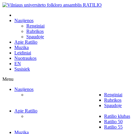
Naujienos
Renginiai
Rubrikos
Spaudoje
Apie Ratilio
Muzika
Leidiniai
Nuotraukos
EN
Susisiek
Menu
Naujienos
Renginiai
Rubrikos
Spaudoje
Apie Ratilio
Ratilio klubas
Ratilio 50
Ratilio 55
Muzika