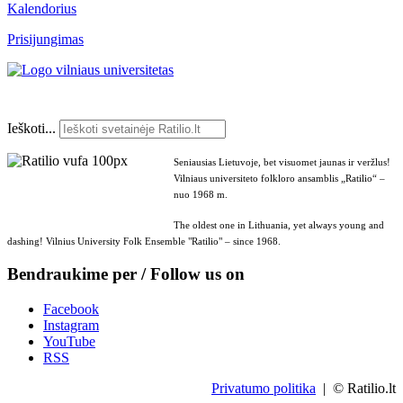
Kalendorius
Prisijungimas
Ieškoti...
Seniausias Lietuvoje, bet visuomet jaunas ir veržlus!
Vilniaus universiteto folkloro ansamblis „Ratilio“ –
nuo 1968 m.
The oldest one in Lithuania, yet always young and
dashing! Vilnius University Folk Ensemble "Ratilio" – since 1968.
Bendraukime per / Follow us on
Facebook
Instagram
YouTube
RSS
Privatumo politika
| © Ratilio.lt