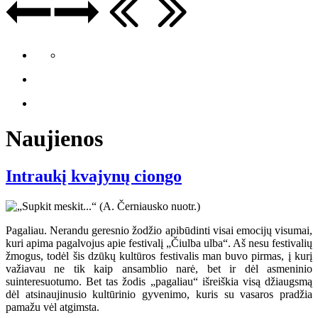
Naujienos
Intraukį kvajynų ciongo
Pagaliau. Nerandu geresnio žodžio apibūdinti visai emocijų visumai,
kuri apima pagalvojus apie festivalį „Čiulba ulba“. Aš nesu festivalių
žmogus, todėl šis dzūkų kultūros festivalis man buvo pirmas, į kurį
važiavau ne tik kaip ansamblio narė, bet ir dėl asmeninio
suinteresuotumo. Bet tas žodis „pagaliau“ išreiškia visą džiaugsmą
dėl atsinaujinusio kultūrinio gyvenimo, kuris su vasaros pradžia
pamažu vėl atgimsta.