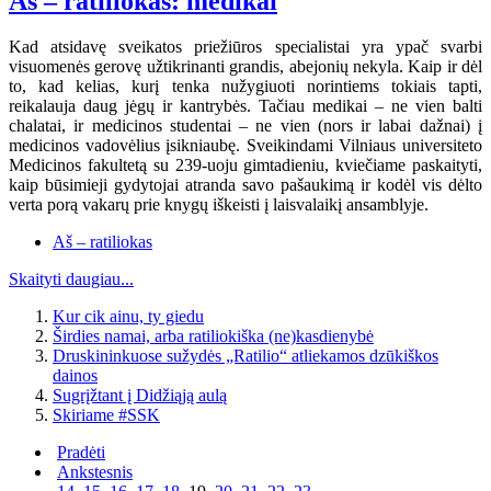
Aš – ratiliokas: medikai
Kad atsidavę sveikatos priežiūros specialistai yra ypač svarbi
visuomenės gerovę užtikrinanti grandis, abejonių nekyla. Kaip ir dėl
to, kad kelias, kurį tenka nužygiuoti norintiems tokiais tapti,
reikalauja daug jėgų ir kantrybės. Tačiau medikai – ne vien balti
chalatai, ir medicinos studentai – ne vien (nors ir labai dažnai) į
medicinos vadovėlius įsikniaubę. Sveikindami Vilniaus universiteto
Medicinos fakultetą su 239-uoju gimtadieniu, kviečiame paskaityti,
kaip būsimieji gydytojai atranda savo pašaukimą ir kodėl vis dėlto
verta porą vakarų prie knygų iškeisti į laisvalaikį ansamblyje.
Aš – ratiliokas
Skaityti daugiau...
Kur cik ainu, ty giedu
Širdies namai, arba ratiliokiška (ne)kasdienybė
Druskininkuose sužydės „Ratilio“ atliekamos dzūkiškos
dainos
Sugrįžtant į Didžiąją aulą
Skiriame #SSK
Pradėti
Ankstesnis