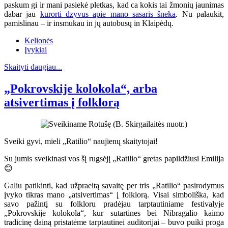
paskum gi ir mani pasiekė pletkas, kad ca kokis tai žmonių jaunimas
dabar jau
kurorti dzyvus apie mano sasaris šneka
. Nu palaukit,
pamislinau – ir insmukau in jų autobusų in Klaipėdų.
Kelionės
Įvykiai
Skaityti daugiau...
„Pokrovskije kolokola“, arba
atsivertimas į folklorą
Sveiki gyvi, mieli „Ratilio“ naujienų skaitytojai!
Su jumis sveikinasi vos šį rugsėjį „Ratilio“ gretas papildžiusi Emilija
😊
Galiu patikinti, kad užpraeitą savaitę per tris „Ratilio“ pasirodymus
įvyko tikras mano „atsivertimas“ į folklorą. Visai simboliška, kad
savo pažintį su folkloru pradėjau tarptautiniame festivalyje
„Pokrovskije kolokola“, kur sutartines bei Nibragalio kaimo
tradicinę dainą pristatėme tarptautinei auditorijai – buvo puiki proga