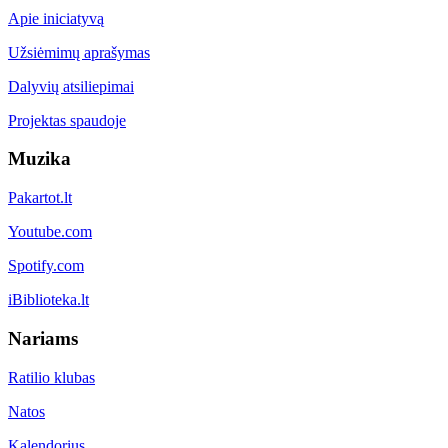
Apie iniciatyvą
Užsiėmimų aprašymas
Dalyvių atsiliepimai
Projektas spaudoje
Muzika
Pakartot.lt
Youtube.com
Spotify.com
iBiblioteka.lt
Nariams
Ratilio klubas
Natos
Kalendorius