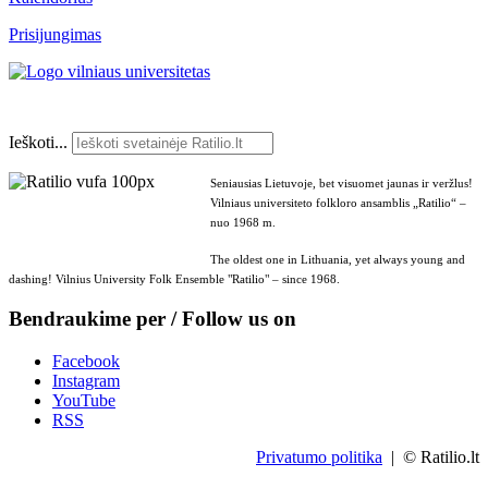
Prisijungimas
Ieškoti...
Seniausias Lietuvoje, bet visuomet jaunas ir veržlus!
Vilniaus universiteto folkloro ansamblis „Ratilio“ –
nuo 1968 m.
The oldest one in Lithuania, yet always young and
dashing! Vilnius University Folk Ensemble "Ratilio" – since 1968.
Bendraukime per / Follow us on
Facebook
Instagram
YouTube
RSS
Privatumo politika
| © Ratilio.lt