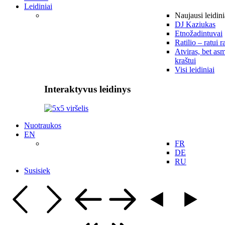
Leidiniai
Naujausi leidini
DJ Kaziukas
Etnožadintuvai
Ratilio – ratui r
Atviras, bet asm
kraštui
Visi leidiniai
Interaktyvus leidinys
Nuotraukos
EN
FR
DE
RU
Susisiek