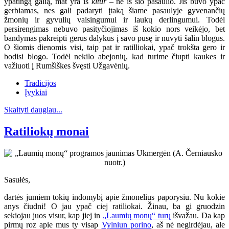
ypatingą galią, mat yra iš
kitur
– ne iš šio pasaulio. Jis buvo ypač
gerbiamas, nes gali padaryti įtaką šiame pasaulyje gyvenančių
žmonių ir gyvulių vaisingumui ir laukų derlingumui. Todėl
persirengimas nebuvo pasityčiojimas iš kokio nors veikėjo, bet
bandymas pakreipti gerus dalykus į savo pusę ir nuvyti šalin blogus.
O šiomis dienomis visi, taip pat ir ratilliokai, ypač trokšta gero ir
bodisi blogo. Todėl nekilo abejonių, kad turime čiupti kaukes ir
važiuoti į Rumšiškes švęsti Užgavėnių.
Tradicijos
Įvykiai
Skaityti daugiau...
Ratiliokų monai
Sasułės,
dartės jumiem tokių indomybį apie žmonelius paporysiu. Nu kokie
anys čiudni! O jau ypač ciej ratiliokai. Žinau, ba gi gruodzin
sekiojau juos visur, kap jiej in
„Laumių monų“ turų
išvažau. Da kap
pirmų roz apie mus ty visap
Vylniun porino
, aš nė negirdėjau, ale