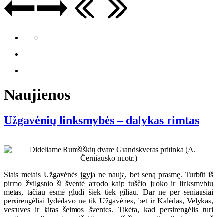
Naujienos
Užgavėnių linksmybės – dalykas rimtas
Šiais metais Užgavėnės įgyja ne naują, bet seną prasmę. Turbūt iš
pirmo žvilgsnio ši šventė atrodo kaip tuščio juoko ir linksmybių
metas, tačiau esmė glūdi šiek tiek giliau. Dar ne per seniausiai
persirengėliai lydėdavo ne tik Užgavėnes, bet ir Kalėdas, Velykas,
vestuves ir kitas šeimos šventes. Tikėta, kad persirengėlis turi