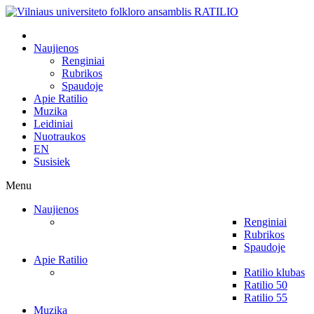
Naujienos
Renginiai
Rubrikos
Spaudoje
Apie Ratilio
Muzika
Leidiniai
Nuotraukos
EN
Susisiek
Menu
Naujienos
Renginiai
Rubrikos
Spaudoje
Apie Ratilio
Ratilio klubas
Ratilio 50
Ratilio 55
Muzika