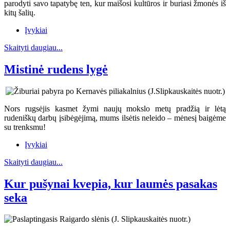
parodyti savo tapatybę ten, kur maišosi kultūros ir buriasi žmonės iš
kitų šalių.
Įvykiai
Skaityti daugiau...
Mistinė rudens lygė
Nors rugsėjis kasmet žymi naujų mokslo metų pradžią ir lėtą
rudeniškų darbų įsibėgėjimą, mums ilsėtis neleido – mėnesį baigėme
su trenksmu!
Įvykiai
Skaityti daugiau...
Kur pušynai kvepia, kur laumės pasakas
seka