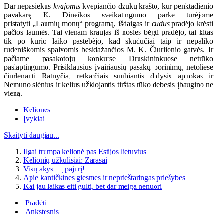
Dar nepasiekus
kvajomis
kvepiančio dzūkų krašto, kur penktadienio
pavakarę K. Dineikos sveikatingumo parke turėjome
pristatyti „Laumių monų“ programą, išdaigas ir
cūdus
pradėjo krėsti
pačios laumės. Tai vienam kraujas iš nosies bėgti pradėjo, tai kitas
tik po kurio laiko pastebėjo, kad skudučiai taip ir nepaliko
rudeniškomis spalvomis besidažančios M. K. Čiurlionio gatvės. Ir
pačiame pasakotojų konkurse Druskininkuose netrūko
paslaptingumo. Prisiklausius įvairiausių pasakų porinimų, netoliese
čiurlenanti Ratnyčia, retkarčiais suūbiantis didysis apuokas ir
Nemuno slėnius ir kelius užklojantis tirštas rūko debesis įbaugino ne
vieną.
Kelionės
Įvykiai
Skaityti daugiau...
Ilgai trumpa kelionė pas Estijos lietuvius
Kelionių užkulisiai: Zarasai
Visų akys – į pajūrį!
Apie kantičkines giesmes ir neprieštaringas priešybes
Kai jau laikas eiti gulti, bet dar meiga nenuori
Pradėti
Ankstesnis