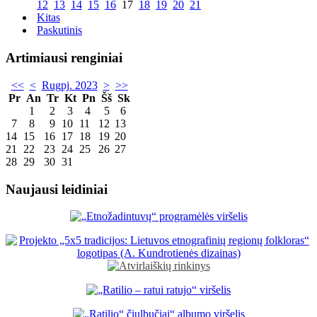
12
13
14
15
16
17
18
19
20
21
Kitas
Paskutinis
Artimiausi renginiai
<<
<
Rugpj. 2023
>
>>
Pr
An
Tr
Kt
Pn
Šš
Sk
1
2
3
4
5
6
7
8
9
10
11
12
13
14
15
16
17
18
19
20
21
22
23
24
25
26
27
28
29
30
31
Naujausi leidiniai