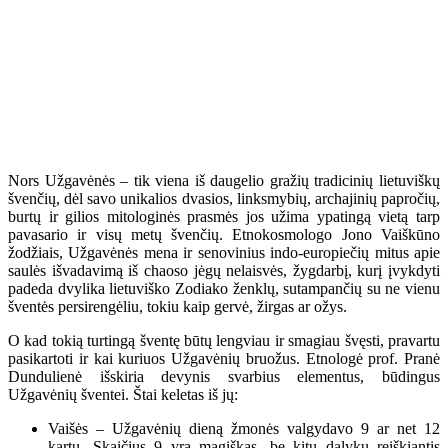
Nors Užgavėnės – tik viena iš daugelio gražių tradicinių lietuviškų
švenčių, dėl savo unikalios dvasios, linksmybių, archajinių papročių,
burtų ir gilios mitologinės prasmės jos užima ypatingą vietą tarp
pavasario ir visų metų švenčių. Etnokosmologo Jono Vaiškūno
žodžiais, Užgavėnės mena ir senovinius indo-europiečių mitus apie
saulės išvadavimą iš chaoso jėgų nelaisvės, žygdarbį, kurį įvykdyti
padeda dvylika lietuviško Zodiako ženklų, sutampančių su ne vienu
šventės persirengėliu, tokiu kaip gervė, žirgas ar ožys.
O kad tokią turtingą šventę būtų lengviau ir smagiau švęsti, pravartu
pasikartoti ir kai kuriuos Užgavėnių bruožus. Etnologė prof. Pranė
Dundulienė išskiria devynis svarbius elementus, būdingus
Užgavėnių šventei. Štai keletas iš jų:
Vaišės – Užgavėnių dieną žmonės valgydavo 9 ar net 12
kartų. Skaičius 9 yra magiškas, be kitų dalykų reiškiantis