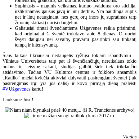
romėnams, graikams, kai kurioms Kaukazo tautoms.
Supimasis – maginis veiksmas, kuriuo įvaldoma oro stichija,
užtikrinamas gausus javų ir linų derlius. Yra naudinga suptis
net ir linų neauginant, nes gerų orų (nors jų supratimas tarp
žmonių skiriasi) norisi daugeliui.
Galiausiai rimtai švenčiantiems Užgavėnes reikia prisiminti,
kad originaliai ši šventė trukdavo apie 8 dienas. O norint
švęsti daugiau nei savaitę, pravartu pasirinkti sau tinkantį
tempą ir intensyvumą.
Šiais laikais tikriausiai nedaugelis ryžtųsi tokiam išbandymui –
Vilniaus Universitetas taip pat iš švenčiančiųjų nereikalaus tokio
uolaus ir, teisybę sakant, studijas galbūt šiek tiek trikdančio
atsidavimo. Tačiau VU Kultūros centras ir folkloro ansamblis
„Ratilio“ mielai kviečia aktyviai dalyvauti pasirengiant šventei (juk
pasirengimas irgi yra jos dalis) ir kovo pirmąją dieną praleisti
#VUžgavėnes
kartu!
Lauksime Jūsų!
Vladas