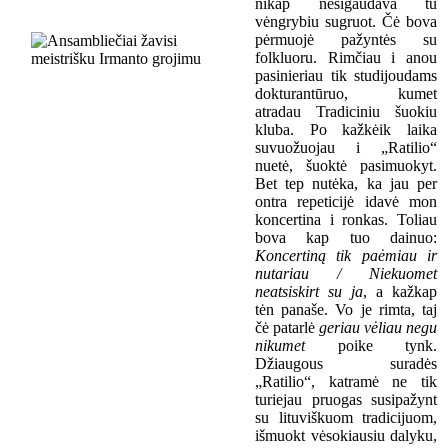
nikap nesigaudava tu
vėngrybiu sugruot. Čė bova
pėrmuojė pažyntės su
folkluoru. Rimčiau i anou
pasinieriau tik studijoudams
dokturantūruo, kumet
atradau Tradiciniu šuokiu
kluba. Po kažkėik laika
suvuožuojau i „Ratilio“
nuetė, šuoktė pasimuokyt.
Bet tep nutėka, ka jau per
ontra repeticijė idavė mon
koncertina i ronkas. Toliau
bova kap tuo dainuo:
K
oncertin
ą
tik paėmiau ir
nutariau / Niekuomet
neatsiskirt su ja
,
a kažkap
tėn panaše.
Vo je rimta, taj
čė patarlė
geriau vėliau negu
nikumet
poike tynk.
Džiaugous suradės
„Ratilio“, katramė ne tik
turiejau pruogas susipažynt
su
lituviškuom
tradicijuom,
išmuokt vėsokiausiu dalyku,