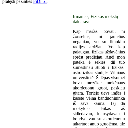
pratęsti pažinties
FiDi 51
!
Irmantas, Fizikos mokslų
daktaras:
Kap mažas bovau, ni
žonselius, ni jautelius
neganiau, vo su lituokliu
radijės ardžiau. Vo kap
pajaugau, fizikas uždavėnius
sprėst pradiejau. Anėi mon
patėka ė sekies, dil tuo
sumėslinau stuoti i fizikas-
astrofizikas studijės Vilniaus
universitetė. Šalėpas visomet
bova mozėka: mokėnaus
akordeuonu gruot, paskiau
gitara. Toriejė tievs irašės i
kasetė vėina banduonininka
iš sava kaima. Taj da
mokyklas laikas aš
sidiedavau, klausydavau i
bondydavau su akordeuonu
atkartuot anuo gruojėma, ale