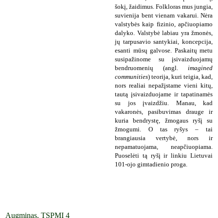
šokį, žaidimus. Folkloras mus jungia,
suvienija bent vienam vakarui. Nėra
valstybės kaip fizinio, apčiuopiamo
dalyko. Valstybė labiau yra žmonės,
jų tarpusavio santykiai, koncepcija,
esanti mūsų galvose. Paskaitų metu
susipažinome su įsivaizduojamų
bendruomenių (angl.
imagined
communities
) teorija, kuri teigia, kad,
nors realiai nepažįstame vieni kitų,
tautą įsivaizduojame ir tapatinamės
su jos įvaizdžiu. Manau, kad
vakaronės, pasibuvimas drauge ir
kuria bendrystę, žmogaus ryšį su
žmogumi. O tas ryšys – tai
brangiausia vertybė, nors ir
nepamatuojama, neapčiuopiama.
Puoselėti tą ryšį ir linkiu Lietuvai
101-ojo gimtadienio proga.
Augminas, TSPMI 4