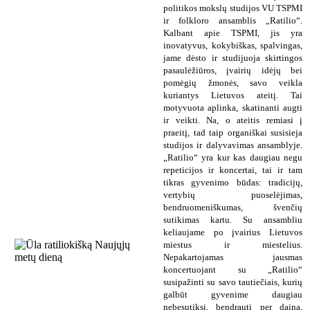
politikos mokslų studijos VU TSPMI
ir folkloro ansamblis „Ratilio“.
Kalbant apie TSPMI, jis yra
inovatyvus, kokybiškas, spalvingas,
jame dėsto ir studijuoja skirtingos
pasaulėžiūros, įvairių idėjų bei
pomėgių žmonės, savo veikla
kuriantys Lietuvos ateitį. Tai
motyvuota aplinka, skatinanti augti
ir veikti. Na, o ateitis remiasi į
praeitį, tad taip organiškai susisieja
studijos ir dalyvavimas ansamblyje.
„Ratilio“ yra kur kas daugiau negu
repeticijos ir koncertai, tai ir tam
tikras gyvenimo būdas: tradicijų,
vertybių puoselėjimas,
bendruomeniškumas, švenčių
sutikimas kartu. Su ansambliu
keliaujame po įvairius Lietuvos
miestus ir miestelius.
Nepakartojamas jausmas
koncertuojant su „Ratilio“
susipažinti su savo tautiečiais, kurių
galbūt gyvenime daugiau
nebesutiksi, bendrauti per dainą,