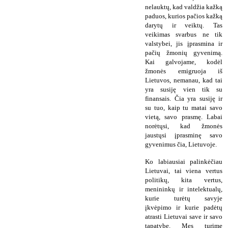
nelauktų, kad valdžia kažką
paduos, kurios pačios kažką
darytų ir veiktų. Tas
veikimas svarbus ne tik
valstybei, jis įprasmina ir
pačių žmonių gyvenimą.
Kai galvojame, kodėl
žmonės emigruoja iš
Lietuvos, nemanau, kad tai
yra susiję vien tik su
finansais. Čia yra susiję ir
su tuo, kaip tu matai savo
vietą, savo prasmę. Labai
norėtųsi, kad žmonės
jaustųsi įprasminę savo
gyvenimus čia, Lietuvoje.
Ko labiausiai palinkėčiau
Lietuvai, tai viena vertus
politikų, kita vertus,
menininkų ir intelektualų,
kurie turėtų savyje
įkvėpimo ir kurie padėtų
atrasti Lietuvai save ir savo
tapatybę. Mes turime