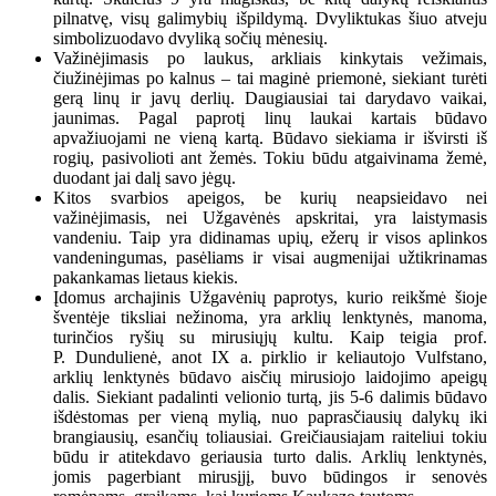
pilnatvę, visų galimybių išpildymą. Dvyliktukas šiuo atveju
simbolizuodavo dvyliką sočių mėnesių.
Važinėjimasis po laukus, arkliais kinkytais vežimais,
čiužinėjimas po kalnus – tai maginė priemonė, siekiant turėti
gerą linų ir javų derlių. Daugiausiai tai darydavo vaikai,
jaunimas. Pagal paprotį linų laukai kartais būdavo
apvažiuojami ne vieną kartą. Būdavo siekiama ir išvirsti iš
rogių, pasivolioti ant žemės. Tokiu būdu atgaivinama žemė,
duodant jai dalį savo jėgų.
Kitos svarbios apeigos, be kurių neapsieidavo nei
važinėjimasis, nei Užgavėnės apskritai, yra laistymasis
vandeniu. Taip yra didinamas upių, ežerų ir visos aplinkos
vandeningumas, pasėliams ir visai augmenijai užtikrinamas
pakankamas lietaus kiekis.
Įdomus archajinis Užgavėnių paprotys, kurio reikšmė šioje
šventėje tiksliai nežinoma, yra arklių lenktynės, manoma,
turinčios ryšių su mirusiųjų kultu. Kaip teigia prof.
P. Dundulienė, anot IX a. pirklio ir keliautojo Vulfstano,
arklių lenktynės būdavo aisčių mirusiojo laidojimo apeigų
dalis. Siekiant padalinti velionio turtą, jis 5-6 dalimis būdavo
išdėstomas per vieną mylią, nuo paprasčiausių dalykų iki
brangiausių, esančių toliausiai. Greičiausiajam raiteliui tokiu
būdu ir atitekdavo geriausia turto dalis. Arklių lenktynės,
jomis pagerbiant mirusįjį, buvo būdingos ir senovės