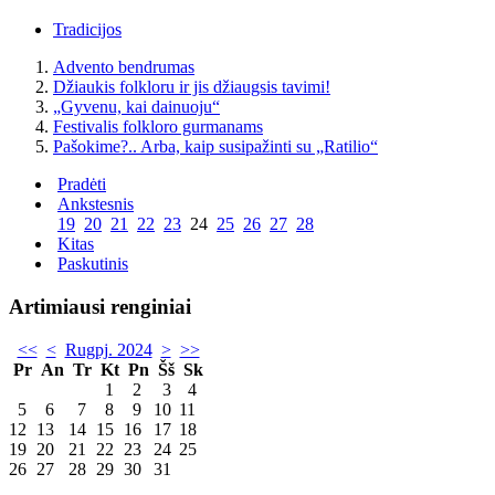
Tradicijos
Advento bendrumas
Džiaukis folkloru ir jis džiaugsis tavimi!
„Gyvenu, kai dainuoju“
Festivalis folkloro gurmanams
Pašokime?.. Arba, kaip susipažinti su „Ratilio“
Pradėti
Ankstesnis
19
20
21
22
23
24
25
26
27
28
Kitas
Paskutinis
Artimiausi renginiai
<<
<
Rugpj. 2024
>
>>
Pr
An
Tr
Kt
Pn
Šš
Sk
1
2
3
4
5
6
7
8
9
10
11
12
13
14
15
16
17
18
19
20
21
22
23
24
25
26
27
28
29
30
31