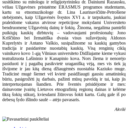
susitikimo su mitologu ir religijotyrininku dr. Dainiumi Razausku,
vėliau Užgavėnes pristatėme ERASMUS programos studentams,
kartu su etnomuzikologe dr. Lina Laurinavičiūte-Petrošiene
stebėjomės, kaip Užgavėnės švęstos XVI a. ir tarpukariu, jaukiai
praleidome vakarus atvirose repeticijose mokydami Universiteto
bendruomenę Užgavėnių dainų ir šokių. Žinoma, negalima pamiršti
puikiųjų kaukių dirbtuvių – vadovaujami profesionalų: Jono
Kriščiūno bei žemaitiška dvasia visus sužavėjusių Aldonos
Kuprelytės ir Antano Vaškio, susipažinome su kaukių gamybos
tradicija ir pasidarėme nuostabių kaukių. Visą renginių ciklą
vainikavo kovo 1-ąją Vilniaus universiteto Didžiajame kieme vykusi
teatralizuota Lašininio ir Kanapinio kova. Nors žiema ir nenorėjo
pasiduoti ir į pagalbą pasikvietė uraganišką vėją, mes vis tiek ją
išvijome ir jau kitą dieną džiaugėmės nuostabia Kaziuko muge.
Tradicinė mugė šiemet vėl kvietė pasidžiaugti gausiu amatininkų
būriu, pasigrožėti jų darbais, pažinti mūsų paveldą ir tai, kaip jis
interpretuojamas šiandien. Prie šventės prisidėjome ir mes:
dainavome įvairių Lietuvos etnografinių regionų dainas ir kėlėme
tikrą šokių sūkurį, kviesdami žiūrovus šokti kartu. Galų gale iš po
debesų šydo išlindo saulė – atėjo pavasaris.
Akvilė