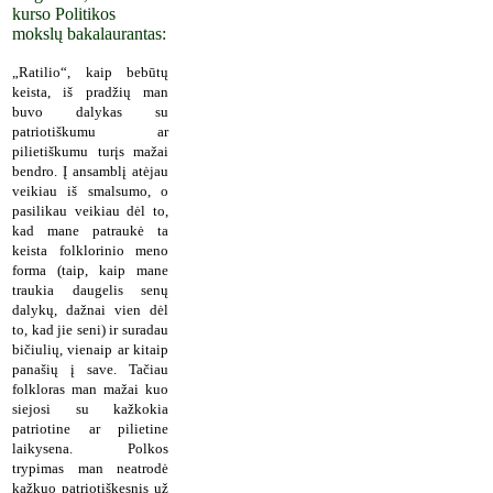
kurso Politikos
mokslų bakalaurantas:
„Ratilio“, kaip bebūtų
keista, iš pradžių man
buvo dalykas su
patriotiškumu ar
pilietiškumu turįs mažai
bendro. Į ansamblį atėjau
veikiau iš smalsumo, o
pasilikau veikiau dėl to,
kad mane patraukė ta
keista folklorinio meno
forma (taip, kaip mane
traukia daugelis senų
dalykų, dažnai vien dėl
to, kad jie seni) ir suradau
bičiulių, vienaip ar kitaip
panašių į save. Tačiau
folkloras man mažai kuo
siejosi su kažkokia
patriotine ar pilietine
laikysena. Polkos
trypimas man neatrodė
kažkuo patriotiškesnis už