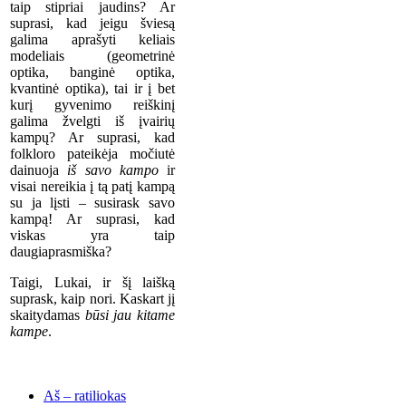
taip stipriai jaudins? Ar
suprasi, kad jeigu šviesą
galima aprašyti keliais
modeliais (geometrinė
optika, banginė optika,
kvantinė optika), tai ir į bet
kurį gyvenimo reiškinį
galima žvelgti iš įvairių
kampų? Ar suprasi, kad
folkloro pateikėja močiutė
dainuoja
iš savo kampo
ir
visai nereikia į tą patį kampą
su ja lįsti – susirask savo
kampą! Ar suprasi, kad
viskas yra taip
daugiaprasmiška?
Taigi, Lukai, ir šį laišką
suprask, kaip nori. Kaskart jį
skaitydamas
būsi jau kitame
kampe
.
Aš – ratiliokas