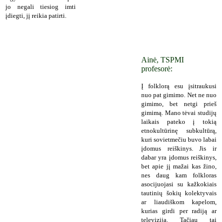
jo negali tiesiog imti
įdiegti, jį reikia patirti.
Ainė, TSPMI
profesorė:
Į folklorą esu įsitraukusi
nuo pat gimimo. Net ne nuo
gimimo, bet netgi prieš
gimimą. Mano tėvai studijų
laikais pateko į tokią
etnokultūrinę subkultūrą,
kuri sovietmečiu buvo labai
įdomus reiškinys. Jis ir
dabar yra įdomus reiškinys,
bet apie jį mažai kas žino,
nes daug kam folkloras
asocijuojasi su kažkokiais
tautinių šokių kolektyvais
ar liaudiškom kapelom,
kurias girdi per radiją ar
televiziją. Tačiau tai