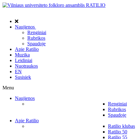
Naujienos
Renginiai
Rubrikos
Spaudoje
Apie Ratilio
Muzika
Leidiniai
Nuotraukos
EN
Susisiek
Menu
Naujienos
Renginiai
Rubrikos
Spaudoje
Apie Ratilio
Ratilio klubas
Ratilio 50
Ratilio 55