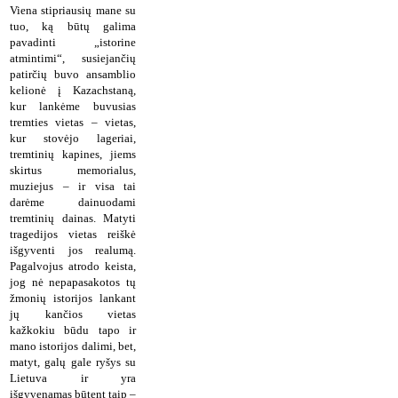
Viena stipriausių mane su
tuo, ką būtų galima
pavadinti „istorine
atmintimi“, susiejančių
patirčių buvo ansamblio
kelionė į Kazachstaną,
kur lankėme buvusias
tremties vietas – vietas,
kur stovėjo lageriai,
tremtinių kapines, jiems
skirtus memorialus,
muziejus – ir visa tai
darėme dainuodami
tremtinių dainas. Matyti
tragedijos vietas reiškė
išgyventi jos realumą.
Pagalvojus atrodo keista,
jog nė nepapasakotos tų
žmonių istorijos lankant
jų kančios vietas
kažkokiu būdu tapo ir
mano istorijos dalimi, bet,
matyt, galų gale ryšys su
Lietuva ir yra
išgyvenamas būtent taip –