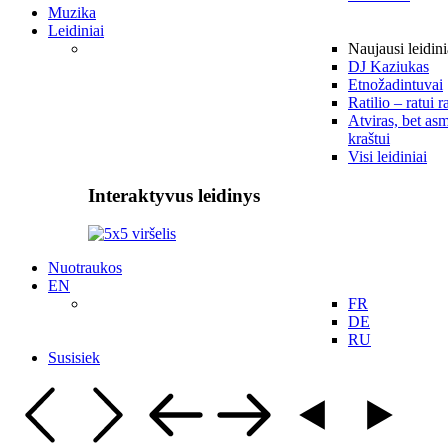
Muzika
Leidiniai
Naujausi leidini
DJ Kaziukas
Etnožadintuvai
Ratilio – ratui r
Atviras, bet asm
kraštui
Visi leidiniai
Interaktyvus leidinys
Nuotraukos
EN
FR
DE
RU
Susisiek