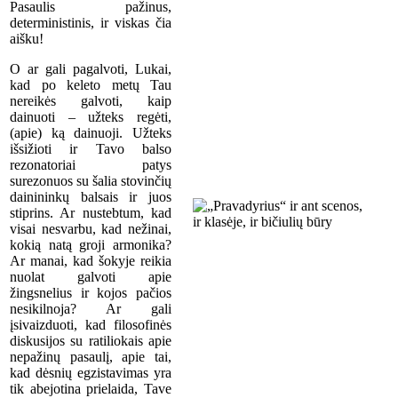
Pasaulis pažinus,
deterministinis, ir viskas čia
aišku!
O ar gali pagalvoti, Lukai,
kad po keleto metų Tau
nereikės galvoti, kaip
dainuoti – užteks regėti,
(apie) ką dainuoji. Užteks
išsižioti ir Tavo balso
rezonatoriai patys
surezonuos su šalia stovinčių
dainininkų balsais ir juos
stiprins. Ar nustebtum, kad
visai nesvarbu, kad nežinai,
kokią natą groji armonika?
Ar manai, kad šokyje reikia
nuolat galvoti apie
žingsnelius ir kojos pačios
nesikilnoja? Ar gali
įsivaizduoti, kad filosofinės
diskusijos su ratiliokais apie
nepažinų pasaulį, apie tai,
kad dėsnių egzistavimas yra
tik abejotina prielaida, Tave