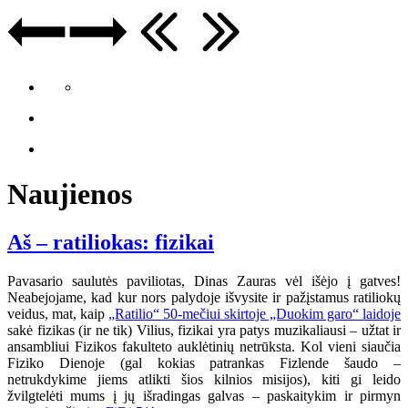
Naujienos
Aš – ratiliokas: fizikai
Pavasario saulutės paviliotas, Dinas Zauras vėl išėjo į gatves!
Neabejojame, kad kur nors palydoje išvysite ir pažįstamus ratiliokų
veidus, mat, kaip
„Ratilio“ 50-mečiui skirtoje „Duokim garo“ laidoje
sakė fizikas (ir ne tik) Vilius, fizikai yra patys muzikaliausi – užtat ir
ansambliui Fizikos fakulteto auklėtinių netrūksta. Kol vieni siaučia
Fiziko Dienoje (gal kokias patrankas Fizlende šaudo –
netrukdykime jiems atlikti šios kilnios misijos), kiti gi leido
žvilgtelėti mums į jų išradingas galvas – paskaitykim ir pirmyn