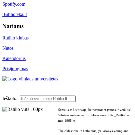
Spotify.com
iBiblioteka.lt
Nariams
Ratilio klubas
Natos
Kalendorius
Prisijungimas
Ieškoti...
Seniausias Lietuvoje, bet visuomet jaunas ir veržlus!
Vilniaus universiteto folkloro ansamblis „Ratilio“ –
nuo 1968 m.
The oldest one in Lithuania, yet always young and