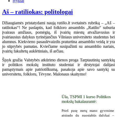
Įvykiai
Aš – ratiliokas: politologai
Džiaugiamės pristatydami naują
ratilio.lt
svetainės rubriką – „Aš –
ratiliokas“! Ne paslaptis, kad folkloro ansamblis „Ratilio“ suburia
įvairaus amžiaus, pomėgių, iš įvairių miestų atvažiavusius ir
įvairiausius dalykus tyrinėjančius Vilniaus universiteto studentus bei
alumnus. Kiekvieno pasaulėvaizdis praturtina ansamblio veidą ir yra
jo stiprybės pamatas. Kviečiame susipažinti su ansamblio nariais,
įvairių fakultetų auklėtiniais, iš arčiau.
Šįsyk gražia Valstybės atkūrimo dienos proga Tarptautinių santykių
ir politikos mokslų instituto studentai ir dėstytojai dalijasi
pamąstymais apie patriotiškumą, pasakoja apie savo santykį su
universitetu, folkloru, Tėvyne. Malonaus skaitymo!
Ūla, TSPMI 1 kurso Politikos
mokslų bakalaurantė:
Prieš pusę metų mano gyvenime
atsirado du nuostabūs dalykai –