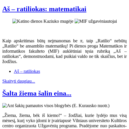
Aš – ratiliokas: matematikai
Kaip apskritimas būtų neįmanomas be
π
, taip „Ratilio“ nebūtų
„Ratilio“ be ansamblio matematikų! Pi dienos proga Matematikos ir
informatikos fakulteto (MIF) auklėtiniai tęsia rubriką „Aš –
ratiliokas“, demonstruodami, kad puikiai valdo ne tik skaičius, bet ir
žodžius.
Aš – ratiliokas
Skaityti daugiau...
Šalta žiema šalin eina...
„Žiema, žiema, bėk iš kiemo!“ – žodžiai, kurie lydėjo mus visą
mėnesį, kurį vyko įdomi ir įvairiapusė Vilniaus universiteto Kultūros
centro organizuota Užgavėnių programa. Pradėjome nuo paskaitos-