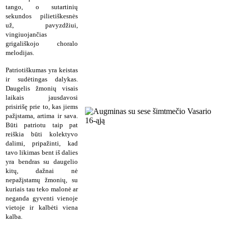
tango, o sutartinių
sekundos pilietiškesnės
už, pavyzdžiui,
vingiuojančias
grigališkojo choralo
melodijas.
Patriotiškumas yra keistas
ir sudėtingas dalykas.
Daugelis žmonių visais
laikais jausdavosi
prisirišę prie to, kas jiems
pažįstama, artima ir sava.
Būti patriotu taip pat
reiškia būti kolektyvo
dalimi, pripažinti, kad
tavo likimas bent iš dalies
yra bendras su daugelio
kitų, dažnai nė
nepažįstamų žmonių, su
kuriais tau teko malonė ar
neganda gyventi vienoje
vietoje ir kalbėti viena
kalba.