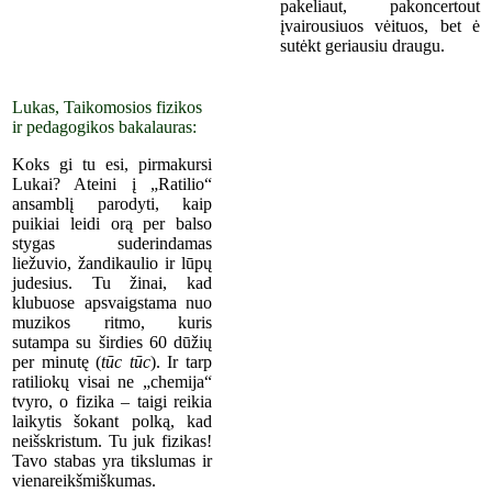
pakeliaut, pakoncertout
įvairousiuos vėituos, bet ė
sutėkt ger
iausiu
draugu.
Lukas, Taikomosios fizikos
ir pedagogikos bakalauras:
Koks gi tu esi, pirmakursi
Lukai? Ateini į „Ratilio“
ansamblį parodyti, kaip
puikiai leidi orą per balso
stygas suderindamas
liežuvio, žandikaulio ir lūpų
judesius. Tu žinai, kad
klubuose apsvaigstama nuo
muzikos ritmo, kuris
sutampa su širdies 60 dūžių
per minutę (
tūc tūc
). Ir tarp
ratiliokų visai ne „chemija“
tvyro, o fizika – taigi reikia
laikytis šokant polką, kad
neišskristum. Tu juk fizikas!
Tavo stabas yra tikslumas ir
vienareikšmiškumas.