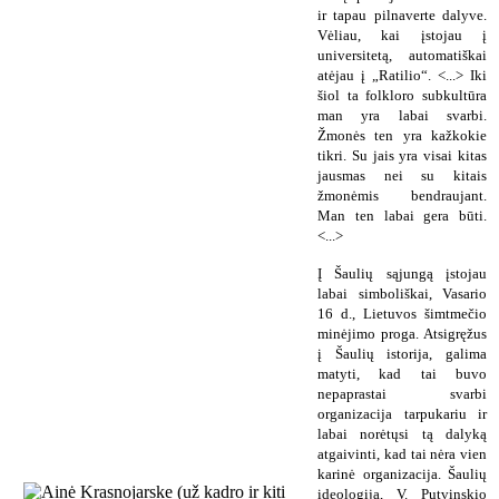
ir tapau pilnaverte dalyve.
Vėliau, kai įstojau į
universitetą, automatiškai
atėjau į „Ratilio“. <...> Iki
šiol ta folkloro subkultūra
man yra labai svarbi.
Žmonės ten yra kažkokie
tikri. Su jais yra visai kitas
jausmas nei su kitais
žmonėmis bendraujant.
Man ten labai gera būti.
<...>
Į Šaulių sąjungą įstojau
labai simboliškai, Vasario
16 d., Lietuvos šimtmečio
minėjimo proga. Atsigręžus
į Šaulių istorija, galima
matyti, kad tai buvo
nepaprastai svarbi
organizacija tarpukariu ir
labai norėtųsi tą dalyką
atgaivinti, kad tai nėra vien
karinė organizacija. Šaulių
ideologija, V. Putvinskio