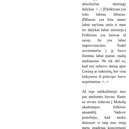
absoliučiai skirtingi
dalykai. <...> [F]olkloras yra
toks labiau džiazas.
(Džiazas yra kita mano
labai mylima sritis ir man
tie dalykai labai susisieja.)
Folkloras yra laisvas iš
savęs. Jis yra labai
improvizacinis. Todėl
sovietmečiu į jį buvo
žiūrima labai įtariai, mažų
mažiausiai. Ne tik dėl to,
kad ten nebuvo dainų apie
Leniną ar traktorių, bet visa
laikysena iš principo buvo
nepriimtina. <...>
Aš toje subkultūroje nuo
pat mažumės buvau. Kartu
su tėvais eidavau į Mokslų
akademijos folkloro
ansamblį. Vadovė
pastebėjo, kad moku
dainuoti ir taip nuo trejų
metų pradėjau koncertuoti