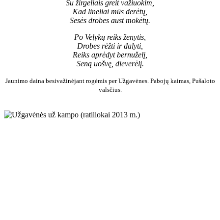
Su žirgeliais greit važiuokim,
Kad lineliai mūs derėtų,
Sesės drobes aust mokėtų.
Po Velykų reiks ženytis,
Drobes rėžti ir dalyti,
Reiks aprėdyt bernuželį,
Seną uošvę, dieverėlį.
Jaunimo daina besivažinėjant rogėmis per Užgavėnes. Pabojų kaimas, Pušaloto
valsčius.