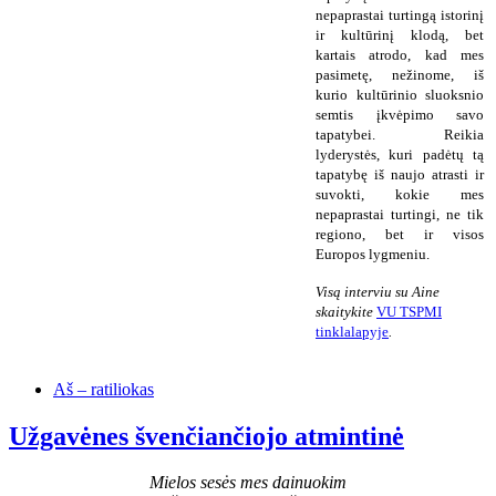
nepaprastai turtingą istorinį
ir kultūrinį klodą, bet
kartais atrodo, kad mes
pasimetę, nežinome, iš
kurio kultūrinio sluoksnio
semtis įkvėpimo savo
tapatybei. Reikia
lyderystės, kuri padėtų tą
tapatybę iš naujo atrasti ir
suvokti, kokie mes
nepaprastai turtingi, ne tik
regiono, bet ir visos
Europos lygmeniu.
Visą interviu su Aine
skaitykite
VU TSPMI
tinklalapyje
.
Aš – ratiliokas
Užgavėnes švenčiančiojo atmintinė
Mielos sesės mes dainuokim