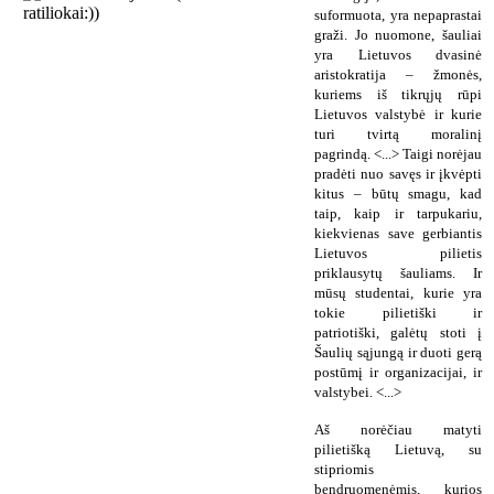
suformuota, yra nepaprastai
graži. Jo nuomone, šauliai
yra Lietuvos dvasinė
aristokratija – žmonės,
kuriems iš tikrųjų rūpi
Lietuvos valstybė ir kurie
turi tvirtą moralinį
pagrindą. <...> Taigi norėjau
pradėti nuo savęs ir įkvėpti
kitus – būtų smagu, kad
taip, kaip ir tarpukariu,
kiekvienas save gerbiantis
Lietuvos pilietis
priklausytų šauliams. Ir
mūsų studentai, kurie yra
tokie pilietiški ir
patriotiški, galėtų stoti į
Šaulių sąjungą ir duoti gerą
postūmį ir organizacijai, ir
valstybei. <...>
Aš norėčiau matyti
pilietišką Lietuvą, su
stipriomis
bendruomenėmis, kurios