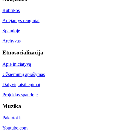
Rubrikos
Artėjantys renginiai
Spaudoje
Archyvas
Etnosocializacija
Apie iniciatyvą
Užsiėmimų aprašymas
Dalyvių atsiliepimai
Projektas spaudoje
Muzika
Pakartot.lt
Youtube.com