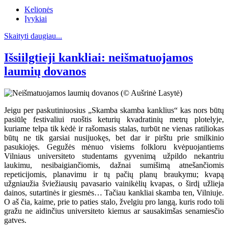
Kelionės
Įvykiai
Skaityti daugiau...
Išsiilgtieji kankliai: neišmatuojamos
laumių dovanos
Jeigu per paskutiniuosius „Skamba skamba kanklius“ kas nors būtų
pasiūlę festivaliui ruoštis keturių kvadratinių metrų plotelyje,
kuriame telpa tik kėdė ir rašomasis stalas, turbūt ne vienas ratiliokas
būtų ne tik garsiai nusijuokęs, bet dar ir pirštu prie smilkinio
pasukiojęs. Gegužės mėnuo visiems folkloru kvėpuojantiems
Vilniaus universiteto studentams gyvenimą užpildo nekantriu
laukimu, nesibaigiančiomis, dažnai sumišimą atnešančiomis
repeticijomis, planavimu ir tų pačių planų braukymu; kvapą
užgniaužia šviežiausių pavasario vainikėlių kvapas, o širdį užlieja
dainos, sutartinės ir giesmės… Tačiau kankliai skamba ten, Vilniuje.
O aš čia, kaime, prie to paties stalo, žvelgiu pro langą, kuris rodo toli
gražu ne aidinčius universiteto kiemus ar sausakimšas senamiesčio
gatves.