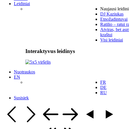
Leidiniai
Naujausi leidini
DJ Kaziukas
Etnožadintuvai
Ratilio – ratui r
Atviras, bet asm
kraštui
Visi leidiniai
Interaktyvus leidinys
Nuotraukos
EN
FR
DE
RU
Susisiek