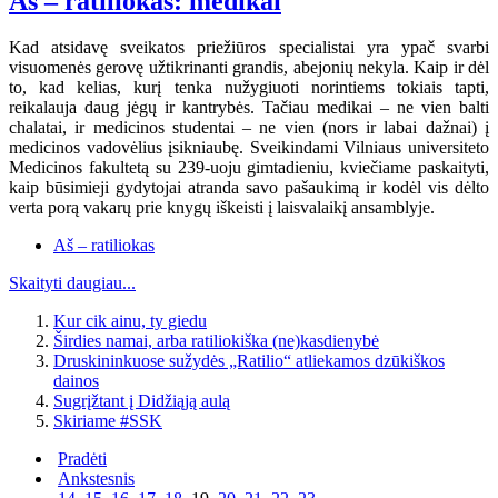
Aš – ratiliokas: medikai
Kad atsidavę sveikatos priežiūros specialistai yra ypač svarbi
visuomenės gerovę užtikrinanti grandis, abejonių nekyla. Kaip ir dėl
to, kad kelias, kurį tenka nužygiuoti norintiems tokiais tapti,
reikalauja daug jėgų ir kantrybės. Tačiau medikai – ne vien balti
chalatai, ir medicinos studentai – ne vien (nors ir labai dažnai) į
medicinos vadovėlius įsikniaubę. Sveikindami Vilniaus universiteto
Medicinos fakultetą su 239-uoju gimtadieniu, kviečiame paskaityti,
kaip būsimieji gydytojai atranda savo pašaukimą ir kodėl vis dėlto
verta porą vakarų prie knygų iškeisti į laisvalaikį ansamblyje.
Aš – ratiliokas
Skaityti daugiau...
Kur cik ainu, ty giedu
Širdies namai, arba ratiliokiška (ne)kasdienybė
Druskininkuose sužydės „Ratilio“ atliekamos dzūkiškos
dainos
Sugrįžtant į Didžiąją aulą
Skiriame #SSK
Pradėti
Ankstesnis