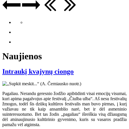
Naujienos
Intraukį kvajynų ciongo
Pagaliau. Nerandu geresnio žodžio apibūdinti visai emocijų visumai,
kuri apima pagalvojus apie festivalį „Čiulba ulba“. Aš nesu festivalių
žmogus, todėl šis dzūkų kultūros festivalis man buvo pirmas, į kurį
važiavau ne tik kaip ansamblio narė, bet ir dėl asmeninio
suinteresuotumo. Bet tas žodis „pagaliau“ išreiškia visą džiaugsmą
dėl atsinaujinusio kultūrinio gyvenimo, kuris su vasaros pradžia
pamažu vėl atgimsta.