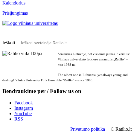
Kalendorius
Prisijungimas
Ieškoti...
Seniausias Lietuvoje, bet visuomet jaunas ir veržlus!
Vilniaus universiteto folkloro ansamblis „Ratilio“ –
nuo 1968 m.
The oldest one in Lithuania, yet always young and
dashing! Vilnius University Folk Ensemble "Ratilio" – since 1968.
Bendraukime per / Follow us on
Facebook
Instagram
YouTube
RSS
Privatumo politika
| © Ratilio.lt