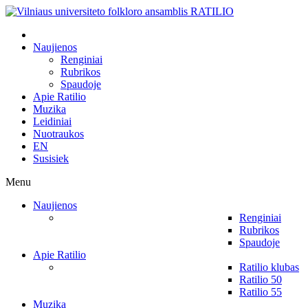
Naujienos
Renginiai
Rubrikos
Spaudoje
Apie Ratilio
Muzika
Leidiniai
Nuotraukos
EN
Susisiek
Menu
Naujienos
Renginiai
Rubrikos
Spaudoje
Apie Ratilio
Ratilio klubas
Ratilio 50
Ratilio 55
Muzika