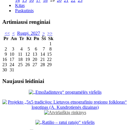
14
15
16
17
18
19
20
21
22
23
Kitas
Paskutinis
Artimiausi renginiai
<<
<
Rugpj. 2027
>
>>
Pr
An
Tr
Kt
Pn
Šš
Sk
1
2
3
4
5
6
7
8
9
10
11
12
13
14
15
16
17
18
19
20
21
22
23
24
25
26
27
28
29
30
31
Naujausi leidiniai