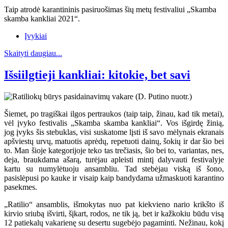
Taip atrodė karantininis pasiruošimas šių metų festivaliui „Skamba
skamba kankliai 2021“.
Įvykiai
Skaityti daugiau...
Išsiilgtieji kankliai: kitokie, bet savi
Šiemet, po tragiškai ilgos pertraukos (taip taip, žinau, kad tik metai),
vėl įvyko festivalis „Skamba skamba kankliai“. Vos išgirdę žinią,
jog įvyks šis stebuklas, visi suskatome lįsti iš savo mėlynais ekranais
apšviestų urvų, matuotis aprėdų, repetuoti dainų, šokių ir dar šio bei
to. Man šioje kategorijoje teko tas trečiasis, šio bei to, variantas, nes,
deja, braukdama ašarą, turėjau apleisti mintį dalyvauti festivalyje
kartu su numylėtuoju ansambliu. Tad stebėjau viską iš šono,
pasislėpusi po kauke ir visaip kaip bandydama užmaskuoti karantino
pasekmes.
„Ratilio“ ansamblis, išmokytas nuo pat kiekvieno nario krikšto iš
kirvio sriubą išvirti, šįkart, rodos, ne tik ją, bet ir kažkokiu būdu visą
12 patiekalų vakarienę su desertu sugebėjo pagaminti. Nežinau, kokį