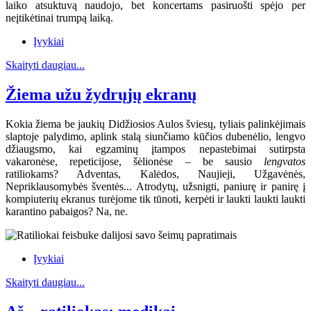
laiko atsuktuvą naudojo, bet koncertams pasiruošti spėjo per
neįtikėtinai trumpą laiką.
Įvykiai
Skaityti daugiau...
Žiema užu žydrųjų ekranų
Kokia žiema be jaukių Didžiosios Aulos šviesų, tyliais palinkėjimais
slaptoje palydimo, aplink stalą siunčiamo kūčios dubenėlio, lengvo
džiaugsmo, kai egzaminų įtampos nepastebimai sutirpsta
vakaronėse, repeticijose, šėlionėse – be sausio
lengvatos
ratiliokams? Adventas, Kalėdos, Naujieji, Užgavėnės,
Nepriklausomybės šventės... Atrodytų, užsnigti, paniurę ir panirę į
kompiuterių ekranus turėjome tik tūnoti, kerpėti ir laukti laukti laukti
karantino pabaigos? Na, ne.
Įvykiai
Skaityti daugiau...