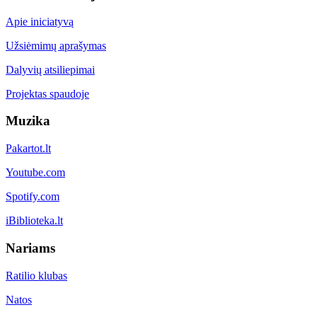
Apie iniciatyvą
Užsiėmimų aprašymas
Dalyvių atsiliepimai
Projektas spaudoje
Muzika
Pakartot.lt
Youtube.com
Spotify.com
iBiblioteka.lt
Nariams
Ratilio klubas
Natos