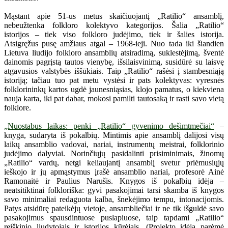
Mąstant apie 51-us metus skaičiuojantį „Ratilio“ ansamblį,
nebeužtenka folkloro kolektyvo kategorijos. Šalia „Ratilio“
istorijos – tiek viso folkloro judėjimo, tiek ir šalies istorija.
Atsigręžus pusę amžiaus atgal – 1968-ieji. Nuo tada iki šiandien
Lietuva liudijo folkloro ansamblių atsiradimą, suklestėjimą, šventė
dainomis pagrįstą tautos vienybę, išsilaisvinimą, susidūrė su laisvę
atgavusios valstybės iššūkiais. Taip „Ratilio“ rašėsi į stambesniąją
istoriją; tačiau tuo pat metu vystėsi ir pats kolektyvas: vyresnės
folklorininkų kartos ugdė jaunesniąsias, klojo pamatus, o kiekviena
nauja karta, iki pat dabar, mokosi pamilti tautosaką ir rasti savo vietą
folklore.
„Nuostabus laikas: penki „Ratilio“ gyvenimo dešimtmečiai“
–
knyga, sudaryta iš pokalbių. Mintimis apie ansamblį dalijosi visų
laikų ansamblio vadovai, nariai, instrumentų meistrai, folklorinio
judėjimo dalyviai. Norinčiųjų pasidalinti prisiminimais, žinomų
„Ratilio“ vardų, netgi keliaujantį ansamblį svetur priėmusiųjų
ieškojo ir jų apmąstymus įrašė ansamblio nariai, profesorė Ainė
Ramonaitė ir Paulius Narušis. Knygos iš pokalbių idėja –
neatsitiktinai folkloriška: gyvi pasakojimai tarsi skamba iš knygos
savo minimaliai redaguota kalba, šnekėjimo tempu, intonacijomis.
Patys atsidūrę pateikėjų vietoje, ansambliečiai ir ne tik išguldė savo
pasakojimus spausdintuose puslapiuose, taip tapdami „Ratilio“
reiškinio liudytojais ir istorijos kūrėjais. (Projekto idėją parėmė