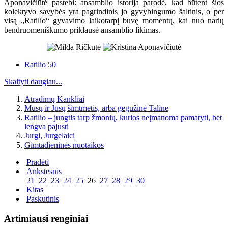
Aponavičiūtė pastebi: ansamblio istorija parodė, kad būtent šios
kolektyvo savybės yra pagrindinis jo gyvybingumo šaltinis, o per
visą „Ratilio“ gyvavimo laikotarpį buvę momentų, kai nuo narių
bendruomeniškumo priklausė ansamblio likimas.
Ratilio 50
Skaityti daugiau...
Atradimų Kankliai
Mūsų ir Jūsų šimtmetis, arba gegužinė Taline
Ratilio – jungtis tarp žmonių, kurios neįmanoma pamatyti, bet
lengva pajusti
Jurgi, Jurgelaici
Gimtadieninės nuotaikos
Pradėti
Ankstesnis
21
22
23
24
25
26
27
28
29
30
Kitas
Paskutinis
Artimiausi renginiai