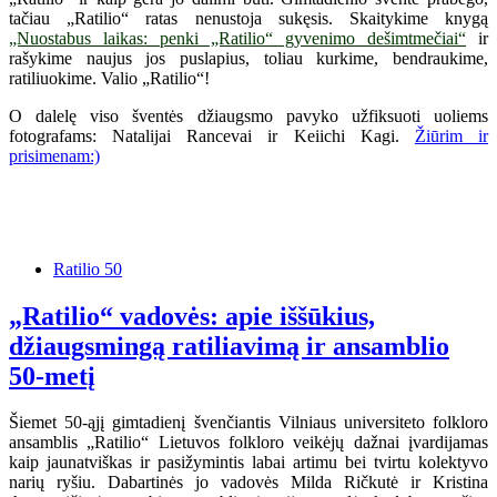
tačiau „Ratilio“ ratas nenustoja sukęsis. Skaitykime knygą
„Nuostabus laikas: penki „Ratilio“ gyvenimo dešimtmečiai“
ir
rašykime naujus jos puslapius, toliau kurkime, bendraukime,
ratiliuokime. Valio „Ratilio“!
O dalelę viso šventės džiaugsmo pavyko užfiksuoti uoliems
fotografams: Natalijai Rancevai ir Keiichi Kagi.
Žiūrim ir
prisimenam:)
Ratilio 50
„Ratilio“ vadovės: apie iššūkius,
džiaugsmingą ratiliavimą ir ansamblio
50-metį
Šiemet 50-ąjį gimtadienį švenčiantis Vilniaus universiteto folkloro
ansamblis „Ratilio“ Lietuvos folkloro veikėjų dažnai įvardijamas
kaip jaunatviškas ir pasižymintis labai artimu bei tvirtu kolektyvo
narių ryšiu. Dabartinės jo vadovės Milda Ričkutė ir Kristina