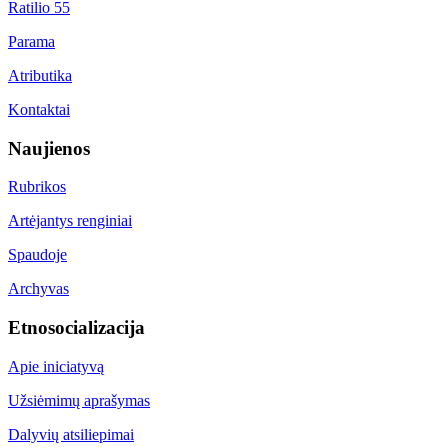
Ratilio 55
Parama
Atributika
Kontaktai
Naujienos
Rubrikos
Artėjantys renginiai
Spaudoje
Archyvas
Etnosocializacija
Apie iniciatyvą
Užsiėmimų aprašymas
Dalyvių atsiliepimai