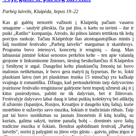
Parbėg laivelis, Klaipėda, liepos 19–22
Kas gi galėtų nenorėti važiuoti į Klaipėdą pačiam vasaros
smagume – saulytė plieskia, čia pat jūra, o kartu su tavimi – dar ir
puiki „Ratilio“ kompanija. Atrodo, iki pilnos laimės tetrūksta tik ledų
porcijos rankoje. Tačiau Klaipėdoje šias atostogautojiškas mintis į
šalį nustūmė festivalio „Parbėg laivelis“ margumas ir skambesys.
Programa buvo intensyvi, koncertų ir renginių – daug. Man
labiausiai įsiminė šokiai senosios perkėlos kelte – ten apie valandą
grojome ir linksminome žmones, tiesiog besikeliančius iš Klaipėdos
į Smiltynę ir atgal. Daugeliui keltu plaukiančių žmonių tai buvo
malonus netikėtumas, ir buvo gera matyti jų šypsenas. Be to, šokti
plaukiant laivu (net jei plaukimas trunka 15 minučių) yra kažkaip
svajinga ir romantiška. Džiugu, kad pertraukėlėmis tarp dalyvavimo
įvairiuose festivalio renginiuose galėjome bent truputį užmesti akį ir į
kitus pasirodymus, pabūti ne tik dalyviais, bet ir žiūrovais.
Festivalyje dalyvavo labai daug ir labai puikių kolektyvų bei atlikėjų
iš užsienio (Ispanijos, Rusijos, Kroatijos ir daugelio kitų šalių), kurie
nustebino ir sužavėjo savo muzika, šokiais ir tradiciniais rūbais. Taip
pat tai buvo susitikimas su jaunais žmonėmis iš kitų kraštų, su
kuriais, galima sakyti, turime panašų hobį – domimės savo šalių
tradicine muzika ir šokiais. Bendrai apibūdinant festivalį „Parbėg
laivelis“, norisi jį palyginti su jūros vėjo gūsiu – gaiviu, pilnu jėgos ir