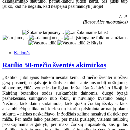
džiaugsmingo siautulio, patraukiančiu judėti kartu. Šis gūsis taip
įsuko, kad nė negaila, kad nespėjau pasimaudyti jūroje!
A. P.
(Rasos Alės nuotraukos)
Kelionės
Ratilio 50-mečio šventės akimirkos
„Ratilio“ jubiliejaus laukėm nesulaukėm: 50-mečio šventei ruoštasi
gerą pusmetį, o galvoje ir širdyje mintis apie ansamblį nešiojome,
sūpavome, čiūčiavome ir dar ilgiau. Ir štai išaušo birželio 16-oji, ir
Kairėnų botanikos sodas suskambėjo dainomis, dūzgė byzgė
pašnekesiais, sulingavo nuo šokių ir nuvilnijo kvatulio banga.
Nežinia, kiek dainų sudainuota, kiek gražių žodžių išsakyta, kiek
ansambliečių sutikta nei kiek senų istorijų prisiminta ar naujų planų
sukurta – niekas neskaičiavo. Ir žodžiais galima nusakyti tik tiek: per
mãža. Per maža laiko pasibūti, per maža puslapių visiems ratiliokų
pasakojimams suguldyti, per maža žodžių nupasakoti, kas gi tas
„Ratilio“ ir kaip gera jo dalimi būti. Gimtadienio šventė prabėgo,