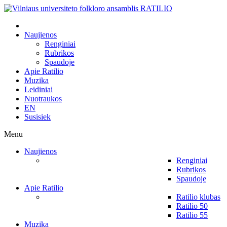
Naujienos
Renginiai
Rubrikos
Spaudoje
Apie Ratilio
Muzika
Leidiniai
Nuotraukos
EN
Susisiek
Menu
Naujienos
Renginiai
Rubrikos
Spaudoje
Apie Ratilio
Ratilio klubas
Ratilio 50
Ratilio 55
Muzika