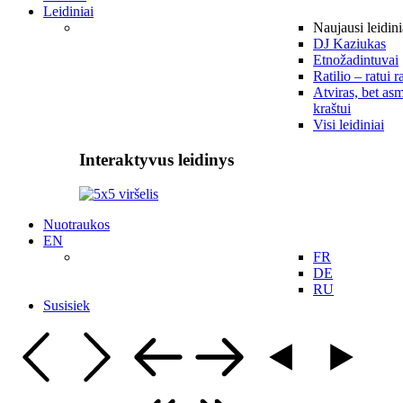
Leidiniai
Naujausi leidini
DJ Kaziukas
Etnožadintuvai
Ratilio – ratui r
Atviras, bet asm
kraštui
Visi leidiniai
Interaktyvus leidinys
Nuotraukos
EN
FR
DE
RU
Susisiek