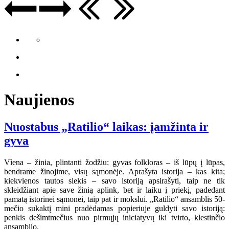
Naujienos
Nuostabus „Ratilio“ laikas: įamžinta ir
gyva
Vìena – žinia, plintanti žodžiu: gyvas folkloras – iš lūpų į lūpas,
bendrame žinojime, visų sąmonėje. Aprašyta istorija – kas kita;
kiekvienos tautos siekis – savo istoriją apsirašyti, taip ne tik
skleidžiant apie save žinią aplink, bet ir laiku į priekį, padedant
pamatą istorinei sąmonei, taip pat ir mokslui. „Ratilio“ ansamblis 50-
mečio sukaktį mini pradėdamas popieriuje guldyti savo istoriją:
penkis dešimtmečius nuo pirmųjų iniciatyvų iki tvirto, klestinčio
ansamblio.