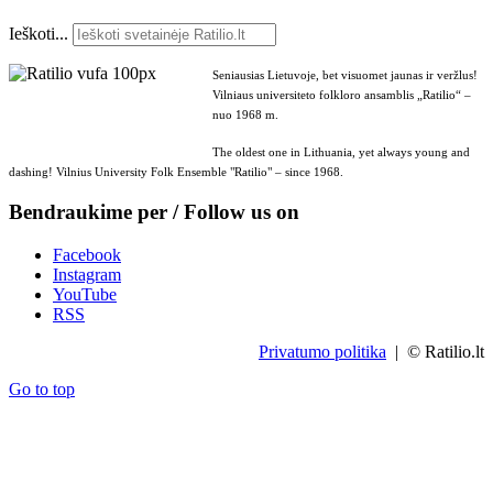
Ieškoti...
Seniausias Lietuvoje, bet visuomet jaunas ir veržlus!
Vilniaus universiteto folkloro ansamblis „Ratilio“ –
nuo 1968 m.
The oldest one in Lithuania, yet always young and
dashing! Vilnius University Folk Ensemble "Ratilio" – since 1968.
Bendraukime per / Follow us on
Facebook
Instagram
YouTube
RSS
Privatumo politika
| © Ratilio.lt
Go to top