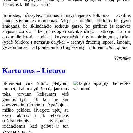
Lietuvos kultūros taryba.)
Surinktas, užrašytas, tiriamas ir nagrinėjamas folkloras – svarbus
tautos savimonės momentas. Visgi jis nebūtų folkloras be gyvo
žmogaus, be sklindančio sodraus garso, be girdimo iš senovės
atėjusio žodžio ir be jį tiesiogiai suvokiančiojo – atlikėjo. Taip ir
ansamblio istorija sudėta į knygas užsitikrins nemirtingumą, tačiau
(ypač folklore!) nemarūs dalykai – esantys žmonių lūpose, žmonių
gyvenimuose. Tad pradedame 51-ąjį sezoną – ir toliau
ratiliuojame
.
Veronika
Kartu mes – Lietuva
Skrendant virš Sibiro platybių,
tuomet, kai matyti žemė, jausmas
toks, tarytum keliautum virš
gamtos tyrų, tik kur ne kur
apgyvendintų žmonių. Apačioje –
miško paklotė, išvagota upių, su
ežerų akimis ir tik retkarčiais
sužibančiomis šviesomis,
rodančiomis, kad galbūt ir ten
gyvena žmonės.