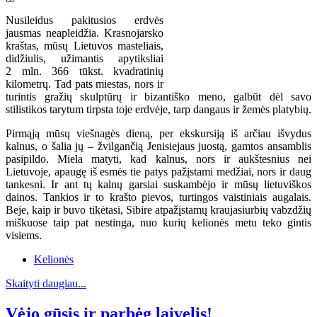
Nusileidus pakitusios erdvės
jausmas neapleidžia. Krasnojarsko
kraštas, mūsų Lietuvos masteliais,
didžiulis, užimantis apytiksliai
2 mln. 366 tūkst. kvadratinių
kilometrų. Tad pats miestas, nors ir
turintis gražių skulptūrų ir bizantiško meno, galbūt dėl savo
stilistikos tarytum tirpsta toje erdvėje, tarp dangaus ir žemės platybių.
Pirmąją mūsų viešnagės dieną, per ekskursiją iš arčiau išvydus
kalnus, o šalia jų – žvilgančią Jenisiejaus juostą, gamtos ansamblis
pasipildo. Miela matyti, kad kalnus, nors ir aukštesnius nei
Lietuvoje, apaugę iš esmės tie patys pažįstami medžiai, nors ir daug
tankesni. Ir ant tų kalnų garsiai suskambėjo ir mūsų lietuviškos
dainos. Tankios ir to krašto pievos, turtingos vaistiniais augalais.
Beje, kaip ir buvo tikėtasi, Sibire atpažįstamų kraujasiurbių vabzdžių
miškuose taip pat nestinga, nuo kurių kelionės metu teko gintis
visiems.
Kelionės
Skaityti daugiau...
Vėjo gūsis ir parbėg laivelis!