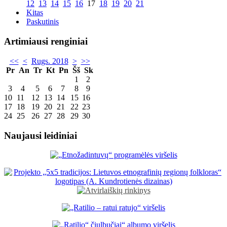
12
13
14
15
16
17
18
19
20
21
Kitas
Paskutinis
Artimiausi renginiai
<<
<
Rugs. 2018
>
>>
Pr
An
Tr
Kt
Pn
Šš
Sk
1
2
3
4
5
6
7
8
9
10
11
12
13
14
15
16
17
18
19
20
21
22
23
24
25
26
27
28
29
30
Naujausi leidiniai