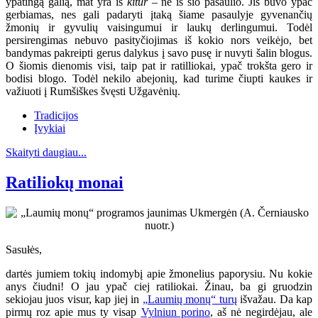
ypatingą galią, mat yra iš
kitur
– ne iš šio pasaulio. Jis buvo ypač
gerbiamas, nes gali padaryti įtaką šiame pasaulyje gyvenančių
žmonių ir gyvulių vaisingumui ir laukų derlingumui. Todėl
persirengimas nebuvo pasityčiojimas iš kokio nors veikėjo, bet
bandymas pakreipti gerus dalykus į savo pusę ir nuvyti šalin blogus.
O šiomis dienomis visi, taip pat ir ratilliokai, ypač trokšta gero ir
bodisi blogo. Todėl nekilo abejonių, kad turime čiupti kaukes ir
važiuoti į Rumšiškes švęsti Užgavėnių.
Tradicijos
Įvykiai
Skaityti daugiau...
Ratiliokų monai
Sasułės,
dartės jumiem tokių indomybį apie žmonelius paporysiu. Nu kokie
anys čiudni! O jau ypač ciej ratiliokai. Žinau, ba gi gruodzin
sekiojau juos visur, kap jiej in
„Laumių monų“ turų
išvažau. Da kap
pirmų roz apie mus ty visap
Vylniun porino
, aš nė negirdėjau, ale