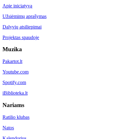
Apie iniciatyvą
Užsiėmimų aprašymas
Dalyvių atsiliepimai
Projektas spaudoje
Muzika
Pakartot.lt
Youtube.com
Spotify.com
iBiblioteka.lt
Nariams
Ratilio klubas
Natos
Kalendorius