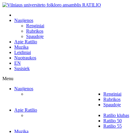
Naujienos
Renginiai
Rubrikos
Spaudoje
Apie Ratilio
Muzika
Leidiniai
Nuotraukos
EN
Susisiek
Menu
Naujienos
Renginiai
Rubrikos
Spaudoje
Apie Ratilio
Ratilio klubas
Ratilio 50
Ratilio 55
Muzika