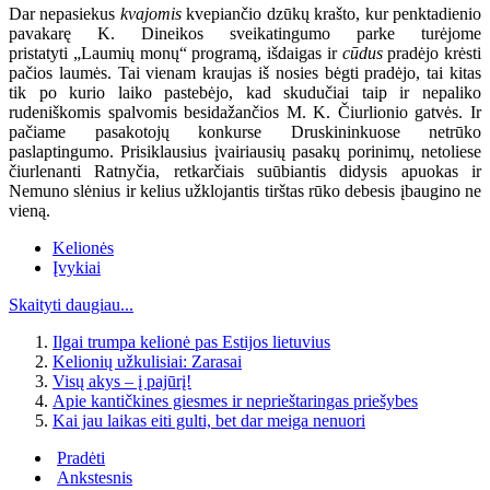
Dar nepasiekus
kvajomis
kvepiančio dzūkų krašto, kur penktadienio
pavakarę K. Dineikos sveikatingumo parke turėjome
pristatyti „Laumių monų“ programą, išdaigas ir
cūdus
pradėjo krėsti
pačios laumės. Tai vienam kraujas iš nosies bėgti pradėjo, tai kitas
tik po kurio laiko pastebėjo, kad skudučiai taip ir nepaliko
rudeniškomis spalvomis besidažančios M. K. Čiurlionio gatvės. Ir
pačiame pasakotojų konkurse Druskininkuose netrūko
paslaptingumo. Prisiklausius įvairiausių pasakų porinimų, netoliese
čiurlenanti Ratnyčia, retkarčiais suūbiantis didysis apuokas ir
Nemuno slėnius ir kelius užklojantis tirštas rūko debesis įbaugino ne
vieną.
Kelionės
Įvykiai
Skaityti daugiau...
Ilgai trumpa kelionė pas Estijos lietuvius
Kelionių užkulisiai: Zarasai
Visų akys – į pajūrį!
Apie kantičkines giesmes ir neprieštaringas priešybes
Kai jau laikas eiti gulti, bet dar meiga nenuori
Pradėti
Ankstesnis