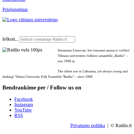
Prisijungimas
Ieškoti...
Seniausias Lietuvoje, bet visuomet jaunas ir veržlus!
Vilniaus universiteto folkloro ansamblis „Ratilio“ –
nuo 1968 m.
The oldest one in Lithuania, yet always young and
dashing! Vilnius University Folk Ensemble "Ratilio" – since 1968.
Bendraukime per / Follow us on
Facebook
Instagram
YouTube
RSS
Privatumo politika
| © Ratilio.lt