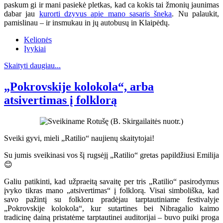
paskum gi ir mani pasiekė pletkas, kad ca kokis tai žmonių jaunimas
dabar jau
kurorti dzyvus apie mano sasaris šneka
. Nu palaukit,
pamislinau – ir insmukau in jų autobusų in Klaipėdų.
Kelionės
Įvykiai
Skaityti daugiau...
„Pokrovskije kolokola“, arba
atsivertimas į folklorą
Sveiki gyvi, mieli „Ratilio“ naujienų skaitytojai!
Su jumis sveikinasi vos šį rugsėjį „Ratilio“ gretas papildžiusi Emilija
😊
Galiu patikinti, kad užpraeitą savaitę per tris „Ratilio“ pasirodymus
įvyko tikras mano „atsivertimas“ į folklorą. Visai simboliška, kad
savo pažintį su folkloru pradėjau tarptautiniame festivalyje
„Pokrovskije kolokola“, kur sutartines bei Nibragalio kaimo
tradicinę dainą pristatėme tarptautinei auditorijai – buvo puiki proga