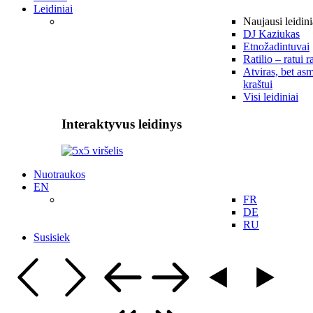
Leidiniai
Naujausi leidini
DJ Kaziukas
Etnožadintuvai
Ratilio – ratui r
Atviras, bet asm
kraštui
Visi leidiniai
Interaktyvus leidinys
Nuotraukos
EN
FR
DE
RU
Susisiek