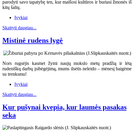
parodyti savo tapatybę ten, kur maišosi kultūros ir buriasi žmonės iš
kitų šalių.
Įvykiai
Skaityti daugiau...
Mistinė rudens lygė
Nors rugsėjis kasmet žymi naujų mokslo metų pradžią ir lėtą
rudeniškų darbų įsibėgėjimą, mums ilsėtis neleido – mėnesį baigėme
su trenksmu!
Įvykiai
Skaityti daugiau...
Kur pušynai kvepia, kur laumės pasakas
seka