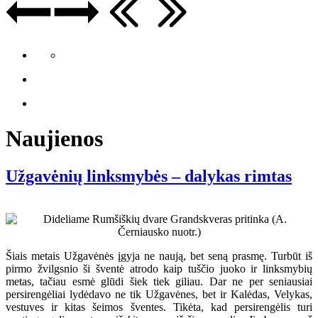
Naujienos
Užgavėnių linksmybės – dalykas rimtas
Šiais metais Užgavėnės įgyja ne naują, bet seną prasmę. Turbūt iš
pirmo žvilgsnio ši šventė atrodo kaip tuščio juoko ir linksmybių
metas, tačiau esmė glūdi šiek tiek giliau. Dar ne per seniausiai
persirengėliai lydėdavo ne tik Užgavėnes, bet ir Kalėdas, Velykas,
vestuves ir kitas šeimos šventes. Tikėta, kad persirengėlis turi