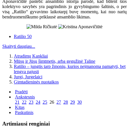
Aponavičiūtė pastebi: ansamblio istorija parodė, kad būtent šios
kolektyvo savybės yra pagrindinis jo gyvybingumo šaltinis, o per
visą „Ratilio“ gyvavimo laikotarpį buvę momentų, kai nuo narių
bendruomeniškumo priklausė ansamblio likimas.
Ratilio 50
Skaityti daugiau...
Atradimų Kankliai
Mūsų ir Jūsų šimtmetis, arba gegužinė Taline
Ratilio – jungtis tarp žmonių, kurios neįmanoma pamatyti, bet
lengva pajusti
Jurgi, Jurgelaici
Gimtadieninės nuotaikos
Pradėti
Ankstesnis
21
22
23
24
25
26
27
28
29
30
Kitas
Paskutinis
Artimiausi renginiai