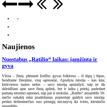
Naujienos
Nuostabus „Ratilio“ laikas: įamžinta ir
gyva
Vìena – žinia, plintanti žodžiu: gyvas folkloras – iš lūpų į lūpas,
bendrame žinojime, visų sąmonėje. Aprašyta istorija – kas kita;
kiekvienos tautos siekis – savo istoriją apsirašyti, taip ne tik
skleidžiant apie save žinią aplink, bet ir laiku į priekį, padedant
pamatą istorinei sąmonei, taip pat ir mokslui. „Ratilio“ ansamblis 50-
mečio sukaktį mini pradėdamas popieriuje guldyti savo istoriją:
penkis dešimtmečius nuo pirmųjų iniciatyvų iki tvirto, klestinčio
ansamblio.