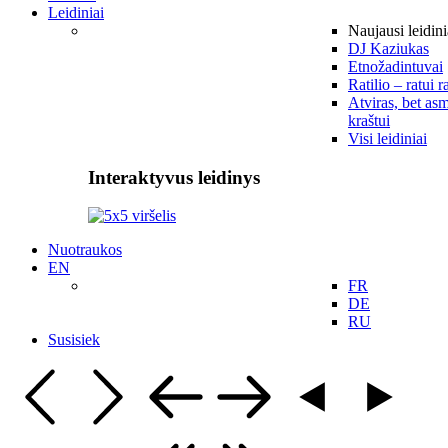
Leidiniai
Naujausi leidini
DJ Kaziukas
Etnožadintuvai
Ratilio – ratui r
Atviras, bet asm
kraštui
Visi leidiniai
Interaktyvus leidinys
Nuotraukos
EN
FR
DE
RU
Susisiek