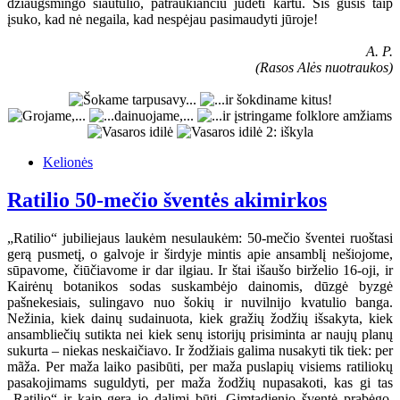
džiaugsmingo siautulio, patraukiančiu judėti kartu. Šis gūsis taip
įsuko, kad nė negaila, kad nespėjau pasimaudyti jūroje!
A. P.
(Rasos Alės nuotraukos)
Kelionės
Ratilio 50-mečio šventės akimirkos
„Ratilio“ jubiliejaus laukėm nesulaukėm: 50-mečio šventei ruoštasi
gerą pusmetį, o galvoje ir širdyje mintis apie ansamblį nešiojome,
sūpavome, čiūčiavome ir dar ilgiau. Ir štai išaušo birželio 16-oji, ir
Kairėnų botanikos sodas suskambėjo dainomis, dūzgė byzgė
pašnekesiais, sulingavo nuo šokių ir nuvilnijo kvatulio banga.
Nežinia, kiek dainų sudainuota, kiek gražių žodžių išsakyta, kiek
ansambliečių sutikta nei kiek senų istorijų prisiminta ar naujų planų
sukurta – niekas neskaičiavo. Ir žodžiais galima nusakyti tik tiek: per
mãža. Per maža laiko pasibūti, per maža puslapių visiems ratiliokų
pasakojimams suguldyti, per maža žodžių nupasakoti, kas gi tas
„Ratilio“ ir kaip gera jo dalimi būti. Gimtadienio šventė prabėgo,