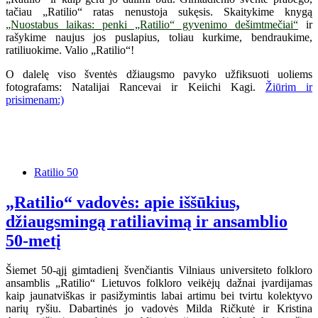
tačiau „Ratilio“ ratas nenustoja sukęsis. Skaitykime knygą
„Nuostabus laikas: penki „Ratilio“ gyvenimo dešimtmečiai“
ir
rašykime naujus jos puslapius, toliau kurkime, bendraukime,
ratiliuokime. Valio „Ratilio“!
O dalelę viso šventės džiaugsmo pavyko užfiksuoti uoliems
fotografams: Natalijai Rancevai ir Keiichi Kagi.
Žiūrim ir
prisimenam:)
Ratilio 50
„Ratilio“ vadovės: apie iššūkius,
džiaugsmingą ratiliavimą ir ansamblio
50-metį
Šiemet 50-ąjį gimtadienį švenčiantis Vilniaus universiteto folkloro
ansamblis „Ratilio“ Lietuvos folkloro veikėjų dažnai įvardijamas
kaip jaunatviškas ir pasižymintis labai artimu bei tvirtu kolektyvo
narių ryšiu. Dabartinės jo vadovės Milda Ričkutė ir Kristina