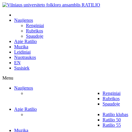
Naujienos
Renginiai
Rubrikos
Spaudoje
Apie Ratilio
Muzika
Leidiniai
Nuotraukos
EN
Susisiek
Menu
Naujienos
Renginiai
Rubrikos
Spaudoje
Apie Ratilio
Ratilio klubas
Ratilio 50
Ratilio 55
Muzika