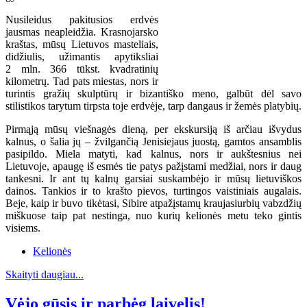
Nusileidus pakitusios erdvės
jausmas neapleidžia. Krasnojarsko
kraštas, mūsų Lietuvos masteliais,
didžiulis, užimantis apytiksliai
2 mln. 366 tūkst. kvadratinių
kilometrų. Tad pats miestas, nors ir
turintis gražių skulptūrų ir bizantiško meno, galbūt dėl savo
stilistikos tarytum tirpsta toje erdvėje, tarp dangaus ir žemės platybių.
Pirmąją mūsų viešnagės dieną, per ekskursiją iš arčiau išvydus
kalnus, o šalia jų – žvilgančią Jenisiejaus juostą, gamtos ansamblis
pasipildo. Miela matyti, kad kalnus, nors ir aukštesnius nei
Lietuvoje, apaugę iš esmės tie patys pažįstami medžiai, nors ir daug
tankesni. Ir ant tų kalnų garsiai suskambėjo ir mūsų lietuviškos
dainos. Tankios ir to krašto pievos, turtingos vaistiniais augalais.
Beje, kaip ir buvo tikėtasi, Sibire atpažįstamų kraujasiurbių vabzdžių
miškuose taip pat nestinga, nuo kurių kelionės metu teko gintis
visiems.
Kelionės
Skaityti daugiau...
Vėjo gūsis ir parbėg laivelis!