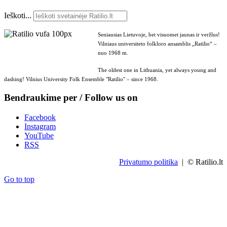
Ieškoti...
Seniausias Lietuvoje, bet visuomet jaunas ir veržlus!
Vilniaus universiteto folkloro ansamblis „Ratilio“ –
nuo 1968 m.
The oldest one in Lithuania, yet always young and
dashing! Vilnius University Folk Ensemble "Ratilio" – since 1968.
Bendraukime per / Follow us on
Facebook
Instagram
YouTube
RSS
Privatumo politika
| © Ratilio.lt
Go to top