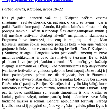
Parbėg laivelis, Klaipėda, liepos 19–22
Kas gi galėtų nenorėti važiuoti į Klaipėdą pačiam vasaros
smagume – saulytė plieskia, čia pat jūra, o kartu su tavimi – dar ir
puiki „Ratilio“ kompanija. Atrodo, iki pilnos laimės tetrūksta tik ledų
porcijos rankoje. Tačiau Klaipėdoje šias atostogautojiškas mintis į
šalį nustūmė festivalio „Parbėg laivelis“ margumas ir skambesys.
Programa buvo intensyvi, koncertų ir renginių – daug. Man
labiausiai įsiminė šokiai senosios perkėlos kelte – ten apie valandą
grojome ir linksminome žmones, tiesiog besikeliančius iš Klaipėdos
į Smiltynę ir atgal. Daugeliui keltu plaukiančių žmonių tai buvo
malonus netikėtumas, ir buvo gera matyti jų šypsenas. Be to, šokti
plaukiant laivu (net jei plaukimas trunka 15 minučių) yra kažkaip
svajinga ir romantiška. Džiugu, kad pertraukėlėmis tarp dalyvavimo
įvairiuose festivalio renginiuose galėjome bent truputį užmesti akį ir į
kitus pasirodymus, pabūti ne tik dalyviais, bet ir žiūrovais.
Festivalyje dalyvavo labai daug ir labai puikių kolektyvų bei atlikėjų
iš užsienio (Ispanijos, Rusijos, Kroatijos ir daugelio kitų šalių), kurie
nustebino ir sužavėjo savo muzika, šokiais ir tradiciniais rūbais. Taip
pat tai buvo susitikimas su jaunais žmonėmis iš kitų kraštų, su
kuriais, galima sakyti, turime panašų hobį – domimės savo šalių
tradicine muzika ir šokiais. Bendrai apibūdinant festivalį „Parbėg
laivelis“, norisi jį palyginti su jūros vėjo gūsiu – gaiviu, pilnu jėgos ir