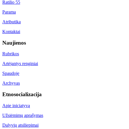
Ratilio 55
Parama
Atributika
Kontaktai
Naujienos
Rubrikos
Artėjantys renginiai
Spaudoje
Archyvas
Etnosocializacija
Apie iniciatyvą
Užsiėmimų aprašymas
Dalyvių atsiliepimai