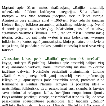
Mąstant apie 51-us metus skaičiuojantį „Ratilio“ ansamblį,
nebeužtenka folkloro kolektyvo kategorijos. Šalia „Ratilio“
istorijos – tiek viso folkloro judėjimo, tiek ir šalies istorija.
Atsigręžus pusę amžiaus atgal – 1968-ieji. Nuo tada iki šiandien
Lietuva liudijo folkloro ansamblių atsiradimą, suklestėjimą, šventė
dainomis pagrįstą tautos vienybę, išsilaisvinimą, susidūrė su laisvę
atgavusios valstybės iššūkiais. Taip „Ratilio“ rašėsi į stambesniąją
istoriją; tačiau tuo pat metu vystėsi ir pats kolektyvas: vyresnės
folklorininkų kartos ugdė jaunesniąsias, klojo pamatus, o kiekviena
nauja karta, iki pat dabar, mokosi pamilti tautosaką ir rasti savo vietą
folklore.
„Nuostabus laikas: penki „Ratilio“ gyvenimo dešimtmečiai“
–
knyga, sudaryta iš pokalbių. Mintimis apie ansamblį dalijosi visų
laikų ansamblio vadovai, nariai, instrumentų meistrai, folklorinio
judėjimo dalyviai. Norinčiųjų pasidalinti prisiminimais, žinomų
„Ratilio“ vardų, netgi keliaujantį ansamblį svetur priėmusiųjų
ieškojo ir jų apmąstymus įrašė ansamblio nariai, profesorė Ainė
Ramonaitė ir Paulius Narušis. Knygos iš pokalbių idėja –
neatsitiktinai folkloriška: gyvi pasakojimai tarsi skamba iš knygos
savo minimaliai redaguota kalba, šnekėjimo tempu, intonacijomis.
Patys atsidūrę pateikėjų vietoje, ansambliečiai ir ne tik išguldė savo
pasakojimus spausdintuose puslapiuose, taip tapdami „Ratilio“
reiškinio liudytojais ir istorijos kūrėjais. (Projekto idėją parėmė