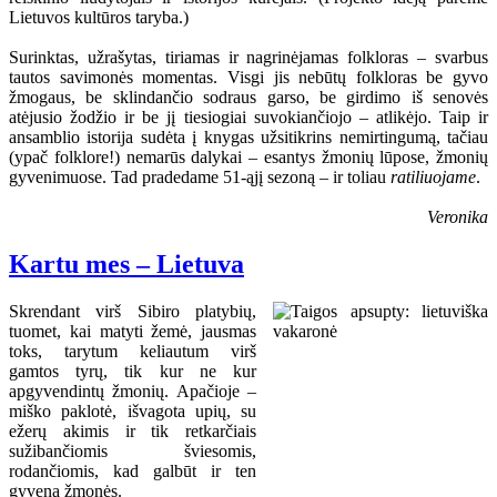
Lietuvos kultūros taryba.)
Surinktas, užrašytas, tiriamas ir nagrinėjamas folkloras – svarbus
tautos savimonės momentas. Visgi jis nebūtų folkloras be gyvo
žmogaus, be sklindančio sodraus garso, be girdimo iš senovės
atėjusio žodžio ir be jį tiesiogiai suvokiančiojo – atlikėjo. Taip ir
ansamblio istorija sudėta į knygas užsitikrins nemirtingumą, tačiau
(ypač folklore!) nemarūs dalykai – esantys žmonių lūpose, žmonių
gyvenimuose. Tad pradedame 51-ąjį sezoną – ir toliau
ratiliuojame
.
Veronika
Kartu mes – Lietuva
Skrendant virš Sibiro platybių,
tuomet, kai matyti žemė, jausmas
toks, tarytum keliautum virš
gamtos tyrų, tik kur ne kur
apgyvendintų žmonių. Apačioje –
miško paklotė, išvagota upių, su
ežerų akimis ir tik retkarčiais
sužibančiomis šviesomis,
rodančiomis, kad galbūt ir ten
gyvena žmonės.