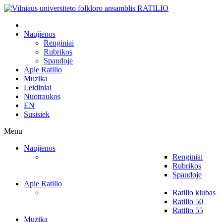
Naujienos
Renginiai
Rubrikos
Spaudoje
Apie Ratilio
Muzika
Leidiniai
Nuotraukos
EN
Susisiek
Menu
Naujienos
Renginiai
Rubrikos
Spaudoje
Apie Ratilio
Ratilio klubas
Ratilio 50
Ratilio 55
Muzika