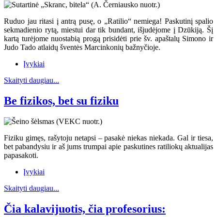
Ruduo jau ritasi į antrą pusę, o „Ratilio“ nemiega! Paskutinį spalio
sekmadienio rytą, miestui dar tik bundant, išjudėjome į Dzūkiją. Šį
kartą turėjome nuostabią progą prisidėti prie šv. apaštalų Simono ir
Judo Tado atlaidų šventės Marcinkonių bažnyčioje.
Įvykiai
Skaityti daugiau...
Be fizikos, bet su fiziku
Fiziku gimęs, rašytoju netapsi – pasakė niekas niekada. Gal ir tiesa,
bet pabandysiu ir aš jums trumpai apie paskutines ratiliokų aktualijas
papasakoti.
Įvykiai
Skaityti daugiau...
Čia kalavijuotis, čia profesorius: