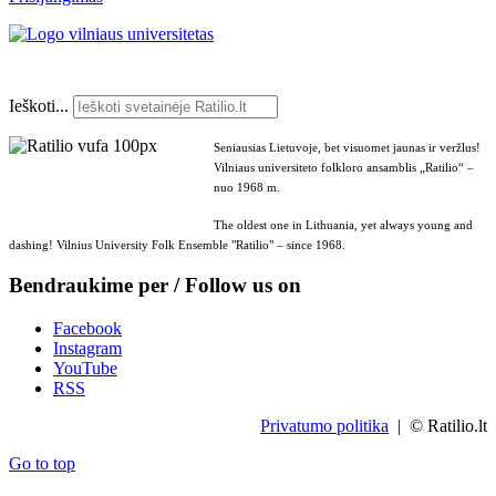
Ieškoti...
Seniausias Lietuvoje, bet visuomet jaunas ir veržlus!
Vilniaus universiteto folkloro ansamblis „Ratilio“ –
nuo 1968 m.
The oldest one in Lithuania, yet always young and
dashing! Vilnius University Folk Ensemble "Ratilio" – since 1968.
Bendraukime per / Follow us on
Facebook
Instagram
YouTube
RSS
Privatumo politika
| © Ratilio.lt
Go to top