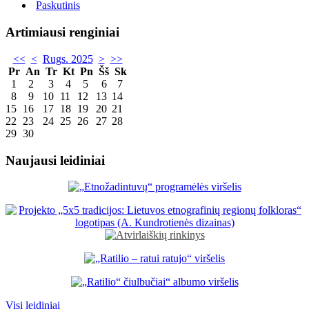
Paskutinis
Artimiausi renginiai
<<
<
Rugs. 2025
>
>>
Pr
An
Tr
Kt
Pn
Šš
Sk
1
2
3
4
5
6
7
8
9
10
11
12
13
14
15
16
17
18
19
20
21
22
23
24
25
26
27
28
29
30
Naujausi leidiniai
Visi leidiniai