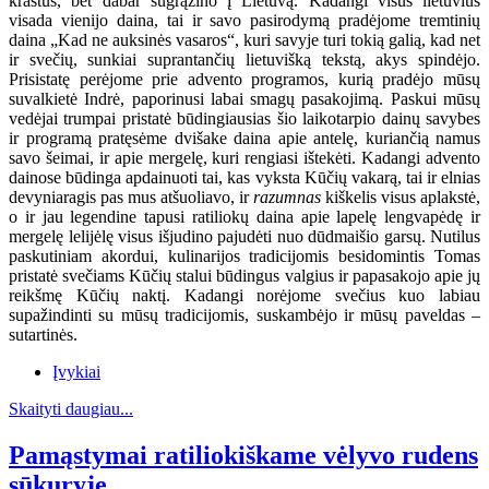
kraštus, bet dabar sugrąžino į Lietuvą. Kadangi visus lietuvius
visada vienijo daina, tai ir savo pasirodymą pradėjome tremtinių
daina „Kad ne auksinės vasaros“, kuri savyje turi tokią galią, kad net
ir svečių, sunkiai suprantančių lietuvišką tekstą, akys spindėjo.
Prisistatę perėjome prie advento programos, kurią pradėjo mūsų
suvalkietė Indrė, paporinusi labai smagų pasakojimą. Paskui mūsų
vedėjai trumpai pristatė būdingiausias šio laikotarpio dainų savybes
ir programą pratęsėme dvišake daina apie antelę, kuriančią namus
savo šeimai, ir apie mergelę, kuri rengiasi ištekėti. Kadangi advento
dainose būdinga apdainuoti tai, kas vyksta Kūčių vakarą, tai ir elnias
devyniaragis pas mus atšuoliavo, ir
razumnas
kiškelis visus aplakstė,
o ir jau legendine tapusi ratiliokų daina apie lapelę lengvapėdę ir
mergelę lelijėlę visus išjudino pajudėti nuo dūdmaišio garsų. Nutilus
paskutiniam akordui, kulinarijos tradicijomis besidomintis Tomas
pristatė svečiams Kūčių stalui būdingus valgius ir papasakojo apie jų
reikšmę Kūčių naktį. Kadangi norėjome svečius kuo labiau
supažindinti su mūsų tradicijomis, suskambėjo ir mūsų paveldas –
sutartinės.
Įvykiai
Skaityti daugiau...
Pamąstymai ratiliokiškame vėlyvo rudens
sūkuryje