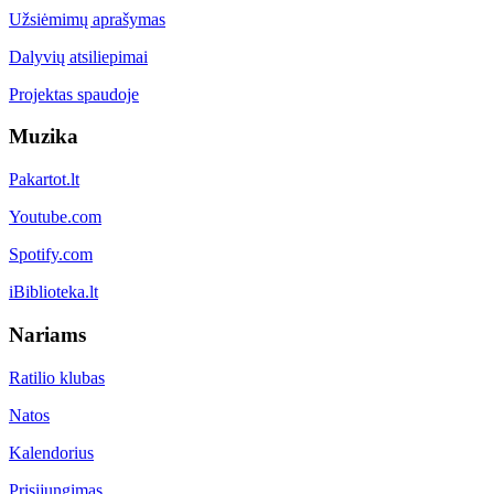
Užsiėmimų aprašymas
Dalyvių atsiliepimai
Projektas spaudoje
Muzika
Pakartot.lt
Youtube.com
Spotify.com
iBiblioteka.lt
Nariams
Ratilio klubas
Natos
Kalendorius
Prisijungimas