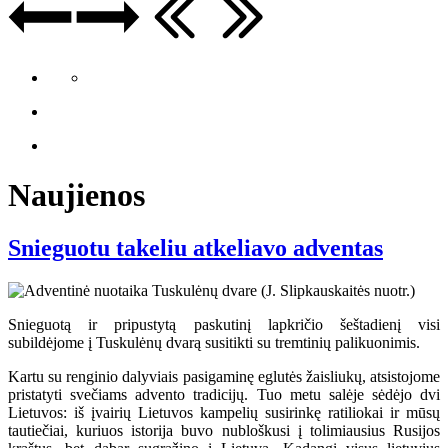
Naujienos
Snieguotu takeliu atkeliavo adventas
Snieguotą ir pripustytą paskutinį lapkričio šeštadienį visi
subildėjome į Tuskulėnų dvarą susitikti su tremtinių palikuonimis.
Kartu su renginio dalyviais pasigaminę eglutės žaisliukų, atsistojome
pristatyti svečiams advento tradicijų. Tuo metu salėje sėdėjo dvi
Lietuvos: iš įvairių Lietuvos kampelių susirinkę ratiliokai ir mūsų
tautiečiai, kuriuos istorija buvo nubloškusi į tolimiausius Rusijos