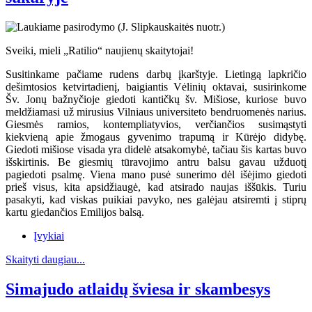
Sveiki, mieli „Ratilio“ naujienų skaitytojai!
Susitinkame pačiame rudens darbų įkarštyje. Lietingą lapkričio
dešimtosios ketvirtadienį, baigiantis Vėlinių oktavai, susirinkome
Šv. Jonų bažnyčioje giedoti kantičkų šv. Mišiose, kuriose buvo
meldžiamasi už mirusius Vilniaus universiteto bendruomenės narius.
Giesmės ramios, kontempliatyvios, verčiančios susimąstyti
kiekvieną apie žmogaus gyvenimo trapumą ir Kūrėjo didybę.
Giedoti mišiose visada yra didelė atsakomybė, tačiau šis kartas buvo
išskirtinis. Be giesmių tūravojimo antru balsu gavau užduotį
pagiedoti psalmę. Viena mano pusė sunerimo dėl išėjimo giedoti
prieš visus, kita apsidžiaugė, kad atsirado naujas iššūkis. Turiu
pasakyti, kad viskas puikiai pavyko, nes galėjau atsiremti į stiprų
kartu giedančios Emilijos balsą.
Įvykiai
Skaityti daugiau...
Simajudo atlaidų šviesa ir skambesys