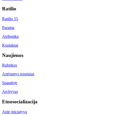
Ratilio
Ratilio 55
Parama
Atributika
Kontaktai
Naujienos
Rubrikos
Artėjantys renginiai
Spaudoje
Archyvas
Etnosocializacija
Apie iniciatyvą