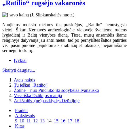
„Ratilio“ rugsėjo vakaronės
Naujiems mokslo metams tik prasidėjus, „Ratilio“ nenustygsta
vietoj. Šįkart Kernavės archeologinėje vietovėje šventėme rudens
lygiadienį ir Baltų vienybės dieną. Tiesa, mūsų ansamblis šiame
renginyje dalyvauja jau antri metai, tad po pernykštės šaltos patirties
visi pasirūpinome papildomais drabužių sluoksniais, nepamiršome
sermėgų ir skarų.
Įvykiai
Skaityti daugiau...
Ateis naktis
Tu ieškai „Ratilio“
Žolinė – nuo Pinčiuko iki sodybėlas Ivanausko
Vasariška Dzūkijos manija
Aukštaitis, (ne)pasiklydęs Dzūkijoje
Pradėti
Ankstesnis
9
10
11
12
13
14
15
16
17
18
Kitas