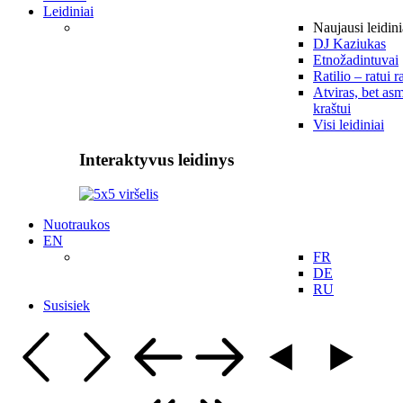
Leidiniai
Naujausi leidini
DJ Kaziukas
Etnožadintuvai
Ratilio – ratui r
Atviras, bet asm
kraštui
Visi leidiniai
Interaktyvus leidinys
Nuotraukos
EN
FR
DE
RU
Susisiek