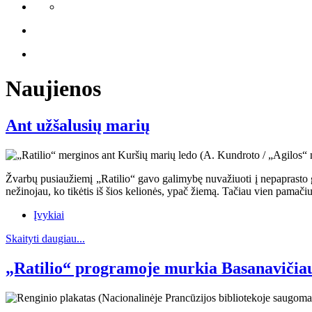
Naujienos
Ant užšalusių marių
Žvarbų pusiaužiemį „Ratilio“ gavo galimybę nuvažiuoti į nepaprasto gr
nežinojau, ko tikėtis iš šios kelionės, ypač žiemą. Tačiau vien pamači
Įvykiai
Skaityti daugiau...
„Ratilio“ programoje murkia Basanavičiaus