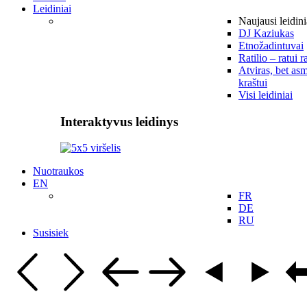
Leidiniai
Naujausi leidini
DJ Kaziukas
Etnožadintuvai
Ratilio – ratui r
Atviras, bet asm
kraštui
Visi leidiniai
Interaktyvus leidinys
Nuotraukos
EN
FR
DE
RU
Susisiek