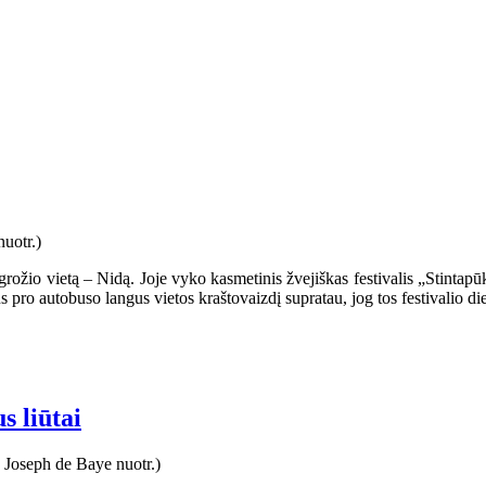
ožio vietą – Nidą. Joje vyko kasmetinis žvejiškas festivalis „Stintapū
us pro autobuso langus vietos kraštovaizdį supratau, jog tos festivalio 
 liūtai