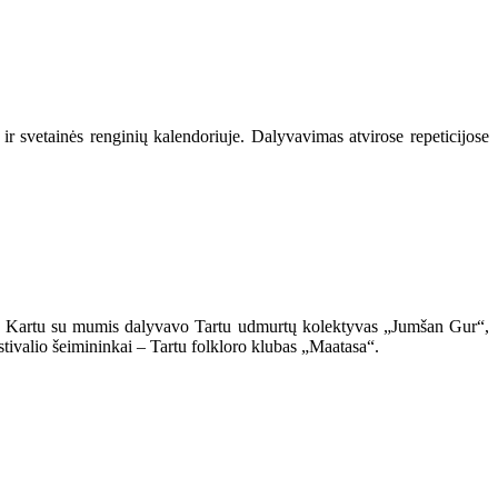
ir svetainės renginių kalendoriuje. Dalyvavimas atvirose repeticijose
lyje. Kartu su mumis dalyvavo Tartu udmurtų kolektyvas „Jumšan Gur“,
tivalio šeimininkai – Tartu folkloro klubas „Maatasa“.