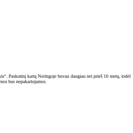
kis“. Paskutinį kartą Neringoje buvau daugiau nei prieš 10 metų, todėl
dienos bus nepakartojamos.