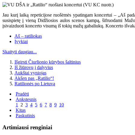
Jau kurį laiką repeticijose ruošėmės ypatingam koncertui – „Aš pad
susispietę į vieną Didžiosios aulos scenos kampą, šifruodami Mažo
įsivaizduoti koncerto visumą iš tokių mažų gabaliukų. Koncerto išvaka
Aš – ratiliokas
Įvykiai
Skaityti daugiau...
Išgirsti Čiurlionio kūrybos šaltinius
Iš žiūrovų į dalyvius
Aukštai vyniojas
Akšen pas „Ratilio“!
Ratilionės po Lietuvą
Pradėti
Ankstesnis
1
2
3
4
5
6
7
8
9
10
Kitas
Paskutinis
Artimiausi renginiai