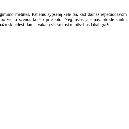
o gimimo metines. Patiems šypseną kėlė tai, kad dainas repetuodavom
uo vieno scenos krašto prie kito. Neįprastas jausmas, atrodė sunku
 skleidėsi. Jau tą vakarą vis sukosi mintis: bus labai gražu...