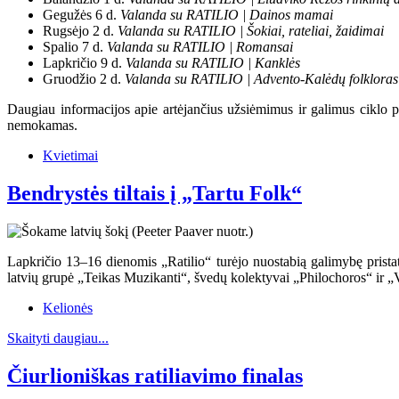
Gegužės 6 d.
Valanda su RATILIO | Dainos mamai
Rugsėjo 2 d.
Valanda su RATILIO | Šokiai, rateliai, žaidimai
Spalio 7 d.
Valanda su RATILIO | Romansai
Lapkričio 9 d.
Valanda su RATILIO | Kanklės
Gruodžio 2 d.
Valanda su RATILIO | Advento-Kalėdų folkloras
Daugiau informacijos apie artėjančius užsiėmimus ir galimus ciklo
nemokamas.
Kvietimai
Bendrystės tiltais į „Tartu Folk“
Lapkričio 13–16 dienomis „Ratilio“ turėjo nuostabią galimybę prista
latvių grupė „Teikas Muzikanti“, švedų kolektyvai „Philochoros“ ir „
Kelionės
Skaityti daugiau...
Čiurlioniškas ratiliavimo finalas