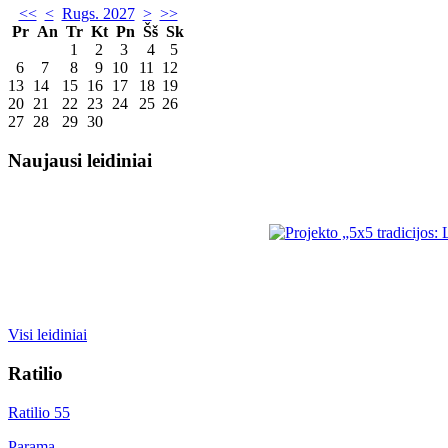
<<
<
Rugs. 2027
>
>>
Pr
An
Tr
Kt
Pn
Šš
Sk
1
2
3
4
5
6
7
8
9
10
11
12
13
14
15
16
17
18
19
20
21
22
23
24
25
26
27
28
29
30
Naujausi leidiniai
Visi leidiniai
Ratilio
Ratilio 55
Parama