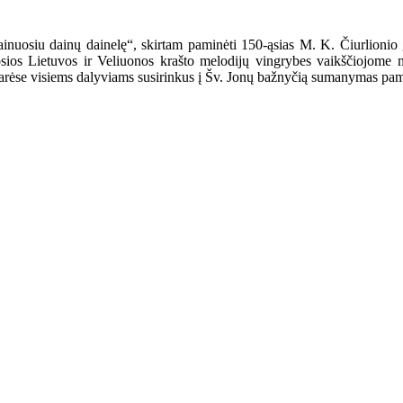
ainuosiu dainų dainelę“, skirtam paminėti 150-ąsias M. K. Čiurlioni
sios Lietuvos ir Veliuonos krašto melodijų vingrybes vaikščiojome n
rėse visiems dalyviams susirinkus į Šv. Jonų bažnyčią sumanymas pamažu