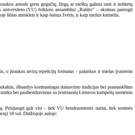
utosakos aruode greta gegučių, žirgų ar meškų galima rasti ir netikėtų
s universiteto (VU) folkloro ansambliui „Ratilio“ – akstinas parengti
iūtas atsiskleis ir kaip baisus žvėris, ir kaip meilus katinėlis.
 o įtraukus atvirų repeticijų formatas – palankus ir mielas įvairiems
 sukaktis, išbandys kontrastingas dainavimo tradicijas bei pramankštins
akustika bei pasibendravimas su įvairiausių Lietuvos kampelių tarmėmis
stų. Prisijungti gali visi – tiek VU bendruomenės nariai, tiek sostinės
ienį) 18 val. Didžiojoje auloje: