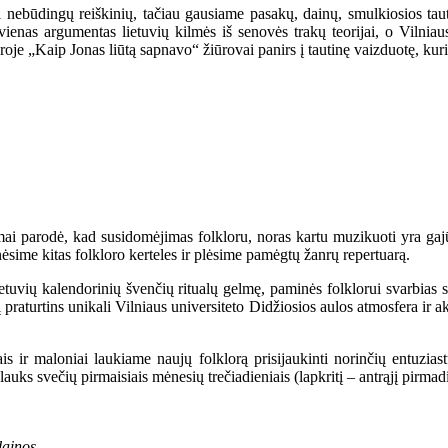
žiui nebūdingų reiškinių, tačiau gausiame pasakų, dainų, smulkiosios ta
vienas argumentas lietuvių kilmės iš senovės trakų teorijai, o Vilniau
„Kaip Jonas liūtą sapnavo“ žiūrovai panirs į tautinę vaizduotę, kurioje l
 parodė, kad susidomėjimas folkloru, noras kartu muzikuoti yra gajūs,
ime kitas folkloro kerteles ir plėsime pamėgtų žanrų repertuarą.
 lietuvių kalendorinių švenčių ritualų gelmę, paminės folklorui svarbias
 praturtins unikali Vilniaus universiteto Didžiosios aulos atmosfera ir 
ojais ir maloniai laukiame naujų folklorą prisijaukinti norinčių entuzia
lauks svečių pirmaisiais mėnesių trečiadieniais (lapkritį – antrąjį pirmad
dainos