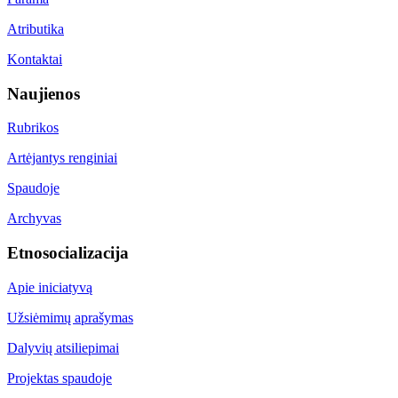
Atributika
Kontaktai
Naujienos
Rubrikos
Artėjantys renginiai
Spaudoje
Archyvas
Etnosocializacija
Apie iniciatyvą
Užsiėmimų aprašymas
Dalyvių atsiliepimai
Projektas spaudoje