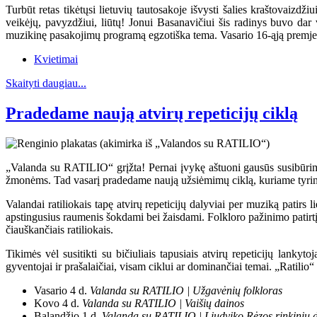
Turbūt retas tikėtųsi lietuvių tautosakoje išvysti šalies kraštovaizd
veikėjų, pavyzdžiui, liūtų! Jonui Basanavičiui šis radinys buvo dar 
muzikinę pasakojimų programą egzotiška tema. Vasario 16-ąją premjeroje 
Kvietimai
Skaityti daugiau...
Pradedame naują atvirų repeticijų ciklą
„Valanda su RATILIO“ grįžta! Pernai įvykę aštuoni gausūs susibūrimai
žmonėms. Tad vasarį pradedame naują užsiėmimų ciklą, kuriame tyrinės
Valandai ratiliokais tapę atvirų repeticijų dalyviai per muziką patirs
apstingusius raumenis šokdami bei žaisdami. Folkloro pažinimo patirtį
čiauškančiais ratiliokais.
Tikimės vėl susitikti su bičiuliais tapusiais atvirų repeticijų lankyt
gyventojai ir prašalaičiai, visam ciklui ar dominančiai temai. „Ratilio“ 
Vasario 4 d.
Valanda su RATILIO | Užgavėnių folkloras
Kovo 4 d.
Valanda su RATILIO | Vaišių dainos
Balandžio 1 d.
Valanda su RATILIO | Liudviko Rėzos rinkinių 