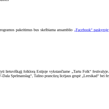
 programos pakeitimus bus skelbiama ansamblio
„Facebook“ paskyroje
tyti lietuviškąjį folklorą Estijoje vykstančiame „Tartu Folk“ festiva
V-Dala Spelmanslag“, Talino prancūzų licėjaus grupė „Leesikad“ bei fes