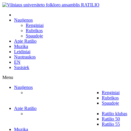
Naujienos
Renginiai
Rubrikos
Spaudoje
Apie Ratilio
Muzika
Leidiniai
Nuotraukos
EN
Susisiek
Menu
Naujienos
Renginiai
Rubrikos
Spaudoje
Apie Ratilio
Ratilio klubas
Ratilio 50
Ratilio 55
Muzika