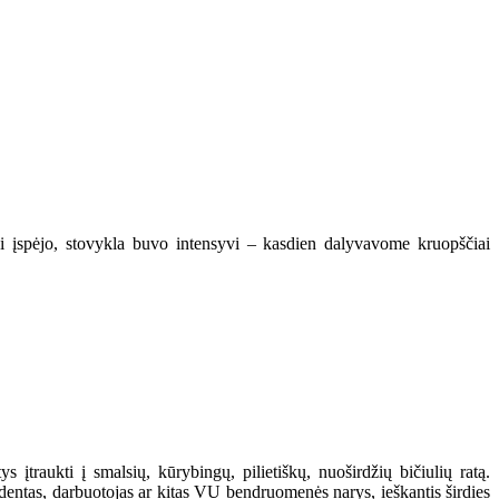
kai įspėjo, stovykla buvo intensyvi – kasdien dalyvavome kruopščiai
 įtraukti į smalsių, kūrybingų, pilietiškų, nuoširdžių bičiulių ratą.
studentas, darbuotojas ar kitas VU bendruomenės narys, ieškantis širdies