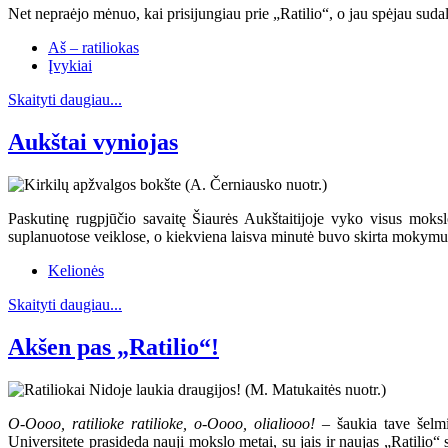
Net nepraėjo mėnuo, kai prisijungiau prie „Ratilio“, o jau spėjau sudal
Aš – ratiliokas
Įvykiai
Skaityti daugiau...
Aukštai vyniojas
Paskutinę rugpjūčio savaitę Šiaurės Aukštaitijoje vyko visus moksl
suplanuotose veiklose, o kiekviena laisva minutė buvo skirta mokymuis
Kelionės
Skaityti daugiau...
Akšen pas „Ratilio“!
O-Oooo, ratilioke ratilioke, o-Oooo, olialiooo!
– šaukia tave šelmiš
Universitete prasideda nauji mokslo metai, su jais ir naujas „Ratilio“ 