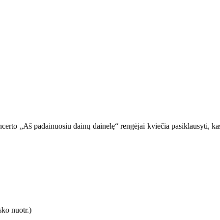
certo „Aš padainuosiu dainų dainelę“ rengėjai kviečia pasiklausyti, kas