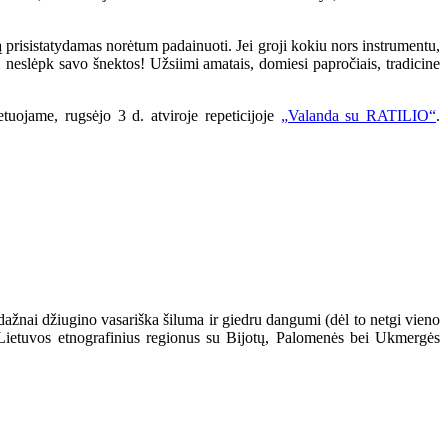
ą prisistatydamas norėtum padainuoti. Jei groji kokiu nors instrumentu,
 neslėpk savo šnektos! Užsiimi amatais, domiesi papročiais, tradicine
tuojame, rugsėjo 3 d. atviroje repeticijoje
„Valanda su RATILIO“
.
nedažnai džiugino vasariška šiluma ir giedru dangumi (dėl to netgi vieno
s Lietuvos etnografinius regionus su Bijotų, Palomenės bei Ukmergės