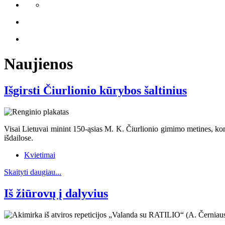
Naujienos
Išgirsti Čiurlionio kūrybos šaltinius
Visai Lietuvai minint 150-ąsias M. K. Čiurlionio gimimo metines, kon
išdailose.
Kvietimai
Skaityti daugiau...
Iš žiūrovų į dalyvius