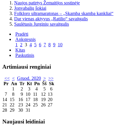
Naujos patirtys Žemaitijos sostinėje
Jonvabalių šokiai
Folkloro ultramaratonas – „Skamba skamba kankliai“
Dar vienas aktyvus „Ratilio“ savaitgalis
Saulėtasis Jurginių savaitgalis
Pradėti
Ankstesnis
1
2
3
4
5
6
7
8
9
10
Kitas
Paskutinis
Artimiausi renginiai
<<
<
Gruod. 2020
>
>>
Pr
An
Tr
Kt
Pn
Šš
Sk
1
2
3
4
5
6
7
8
9
10
11
12
13
14
15
16
17
18
19
20
21
22
23
24
25
26
27
28
29
30
31
Naujausi leidiniai