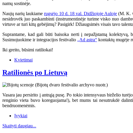
namų sostinėje.
Naujų narių laukiame
rugsėjo 10 d. 18 val. Didžiojoje Auloje
(M. K. Č
nesidrovėk juo paskambinti (instrumentinėje turime visko nuo dambrel
virtuve ar turi kitų gebėjimų? Pasigirk! Džiaugsimės visais tavo talenta
Suprantame, kad gali būti baisoka nerti į nepažįstamą kolektyvą, b
Susimojuokime ir integracijos festivalio
„Ad astra“
kontaktų mugėje r
Iki greito, būsimi ratiliokai!
Kvietimai
Ratilionės po Lietuvą
Vasara jau persirito į antrąją pusę. Po tokio intensyvaus birželio turė
renginio vieta buvo koreguojama!), bet mums tai nesutrukdė dalinti
bendruomenėmis.
Įvykiai
Skaityti daugiau...