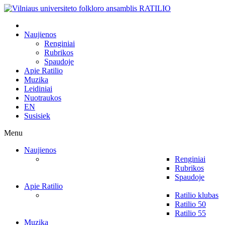
Naujienos
Renginiai
Rubrikos
Spaudoje
Apie Ratilio
Muzika
Leidiniai
Nuotraukos
EN
Susisiek
Menu
Naujienos
Renginiai
Rubrikos
Spaudoje
Apie Ratilio
Ratilio klubas
Ratilio 50
Ratilio 55
Muzika