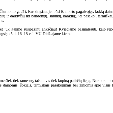
iurlionio g. 21). Bus drąsiau, jei būsi iš anksto pagalvojęs, kokią dain
ių ir daudyčių iki bandonijų, smuikų, kanklių), jei pasakoji tarmiškai,
is.
et juk galime susipažinti anksčiau! Kviečiame pasmalsauti, kaip repe
ugsėjo 5 d. 16–18 val. VU Didžiajame kieme.
jome šiek tiek ramesnę, tačiau vis tiek kupiną patirčių liepą. Nors orai 
s dainomis, šokiais, tarmiškais pasakojimais bei žiniomis apie visu