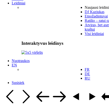
Leidiniai
Naujausi leidini
DJ Kaziukas
Etnožadintuvai
Ratilio – ratui r
Atviras, bet asm
kraštui
Visi leidiniai
Interaktyvus leidinys
Nuotraukos
EN
FR
DE
RU
Susisiek