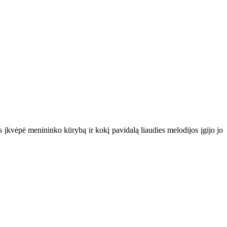
 įkvėpė menininko kūrybą ir kokį pavidalą liaudies melodijos įgijo jo