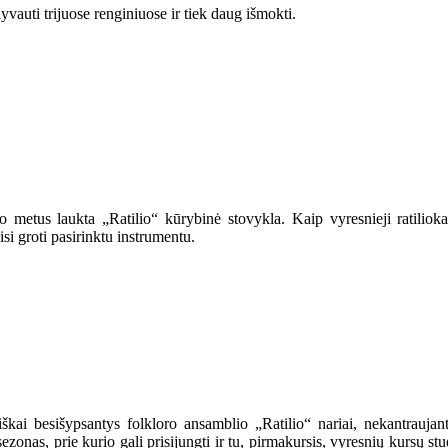
yvauti trijuose renginiuose ir tiek daug išmokti.
o metus laukta „Ratilio“ kūrybinė stovykla. Kaip vyresnieji ratilio
i groti pasirinktu instrumentu.
kai besišypsantys folkloro ansamblio „Ratilio“ nariai, nekantraujantys
sezonas, prie kurio gali prisijungti ir tu, pirmakursis, vyresnių kursų 