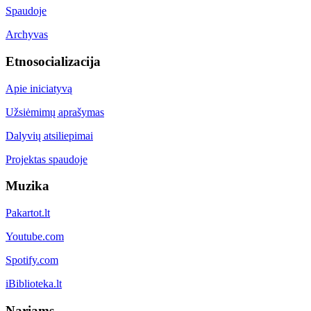
Spaudoje
Archyvas
Etnosocializacija
Apie iniciatyvą
Užsiėmimų aprašymas
Dalyvių atsiliepimai
Projektas spaudoje
Muzika
Pakartot.lt
Youtube.com
Spotify.com
iBiblioteka.lt
Nariams