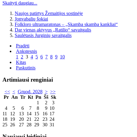
Skaityti daugiau...
Naujos patirtys Žemaitijos sostinėje
Jonvabalių šokiai
Folkloro ultramaratonas – „Skamba skamba kankliai“
Dar vienas aktyvus „Ratilio“ savaitgalis
Saulėtasis Jurginių savaitgalis
Pradėti
Ankstesnis
1
2
3
4
5
6
7
8
9
10
Kitas
Paskutinis
Artimiausi renginiai
<<
<
Gruod. 2028
>
>>
Pr
An
Tr
Kt
Pn
Šš
Sk
1
2
3
4
5
6
7
8
9
10
11
12
13
14
15
16
17
18
19
20
21
22
23
24
25
26
27
28
29
30
31
Naujausi leidiniai