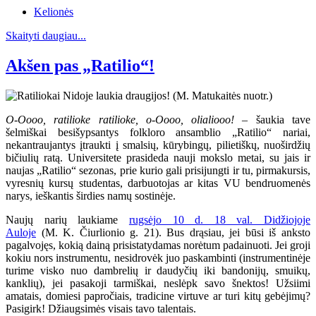
Kelionės
Skaityti daugiau...
Akšen pas „Ratilio“!
O-Oooo, ratilioke ratilioke, o-Oooo, olialiooo!
– šaukia tave
šelmiškai besišypsantys folkloro ansamblio „Ratilio“ nariai,
nekantraujantys įtraukti į smalsių, kūrybingų, pilietiškų, nuoširdžių
bičiulių ratą. Universitete prasideda nauji mokslo metai, su jais ir
naujas „Ratilio“ sezonas, prie kurio gali prisijungti ir tu, pirmakursis,
vyresnių kursų studentas, darbuotojas ar kitas VU bendruomenės
narys, ieškantis širdies namų sostinėje.
Naujų narių laukiame
rugsėjo 10 d. 18 val. Didžiojoje
Auloje
(M. K. Čiurlionio g. 21). Bus drąsiau, jei būsi iš anksto
pagalvojęs, kokią dainą prisistatydamas norėtum padainuoti. Jei groji
kokiu nors instrumentu, nesidrovėk juo paskambinti (instrumentinėje
turime visko nuo dambrelių ir daudyčių iki bandonijų, smuikų,
kanklių), jei pasakoji tarmiškai, neslėpk savo šnektos! Užsiimi
amatais, domiesi papročiais, tradicine virtuve ar turi kitų gebėjimų?
Pasigirk! Džiaugsimės visais tavo talentais.