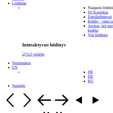
Leidiniai
Naujausi leidini
DJ Kaziukas
Etnožadintuvai
Ratilio – ratui r
Atviras, bet asm
kraštui
Visi leidiniai
Interaktyvus leidinys
Nuotraukos
EN
FR
DE
RU
Susisiek