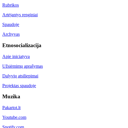
Rubrikos
Artėjantys renginiai
Spaudoje
Archyvas
Etnosocializacija
Apie iniciatyvą
Užsiėmimų aprašymas
Dalyvių atsiliepimai
Projektas spaudoje
Muzika
Pakartot.lt
Youtube.com
Spotify.com