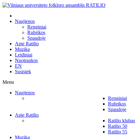
Naujienos
Renginiai
Rubrikos
Spaudoje
Apie Ratilio
Muzika
Leidiniai
Nuotraukos
EN
Susisiek
Menu
Naujienos
Renginiai
Rubrikos
Spaudoje
Apie Ratilio
Ratilio klubas
Ratilio 50
Ratilio 55
Muzika