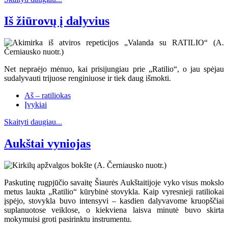
Iš žiūrovų į dalyvius
Net nepraėjo mėnuo, kai prisijungiau prie „Ratilio“, o jau spėjau
sudalyvauti trijuose renginiuose ir tiek daug išmokti.
Aš – ratiliokas
Įvykiai
Skaityti daugiau...
Aukštai vyniojas
Paskutinę rugpjūčio savaitę Šiaurės Aukštaitijoje vyko visus mokslo
metus laukta „Ratilio“ kūrybinė stovykla. Kaip vyresnieji ratiliokai
įspėjo, stovykla buvo intensyvi – kasdien dalyvavome kruopščiai
suplanuotose veiklose, o kiekviena laisva minutė buvo skirta
mokymuisi groti pasirinktu instrumentu.