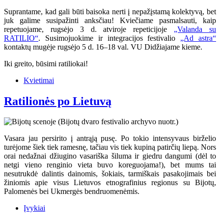
Suprantame, kad gali būti baisoka nerti į nepažįstamą kolektyvą, bet
juk galime susipažinti anksčiau! Kviečiame pasmalsauti, kaip
repetuojame, rugsėjo 3 d. atviroje repeticijoje
„Valanda su
RATILIO“
. Susimojuokime ir integracijos festivalio
„Ad astra“
kontaktų mugėje rugsėjo 5 d. 16–18 val. VU Didžiajame kieme.
Iki greito, būsimi ratiliokai!
Kvietimai
Ratilionės po Lietuvą
Vasara jau persirito į antrąją pusę. Po tokio intensyvaus birželio
turėjome šiek tiek ramesnę, tačiau vis tiek kupiną patirčių liepą. Nors
orai nedažnai džiugino vasariška šiluma ir giedru dangumi (dėl to
netgi vieno renginio vieta buvo koreguojama!), bet mums tai
nesutrukdė dalintis dainomis, šokiais, tarmiškais pasakojimais bei
žiniomis apie visus Lietuvos etnografinius regionus su Bijotų,
Palomenės bei Ukmergės bendruomenėmis.
Įvykiai