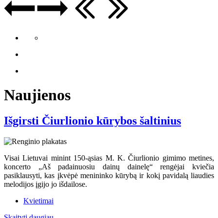
Naujienos
Išgirsti Čiurlionio kūrybos šaltinius
Visai Lietuvai minint 150-ąsias M. K. Čiurlionio gimimo metines,
koncerto „Aš padainuosiu dainų dainelę“ rengėjai kviečia
pasiklausyti, kas įkvėpė menininko kūrybą ir kokį pavidalą liaudies
melodijos įgijo jo išdailose.
Kvietimai
Skaityti daugiau...