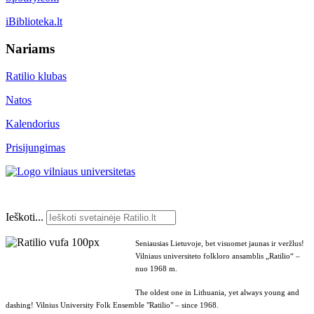
iBiblioteka.lt
Nariams
Ratilio klubas
Natos
Kalendorius
Prisijungimas
Ieškoti...
Seniausias Lietuvoje, bet visuomet jaunas ir veržlus!
Vilniaus universiteto folkloro ansamblis „Ratilio“ –
nuo 1968 m.
The oldest one in Lithuania, yet always young and
dashing! Vilnius University Folk Ensemble "Ratilio" – since 1968.