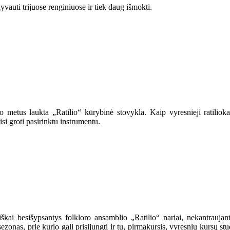
yvauti trijuose renginiuose ir tiek daug išmokti.
o metus laukta „Ratilio“ kūrybinė stovykla. Kaip vyresnieji ratilio
i groti pasirinktu instrumentu.
kai besišypsantys folkloro ansamblio „Ratilio“ nariai, nekantraujantys
sezonas, prie kurio gali prisijungti ir tu, pirmakursis, vyresnių kursų 