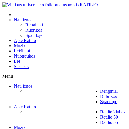
Naujienos
Renginiai
Rubrikos
Spaudoje
Apie Ratilio
Muzika
Leidiniai
Nuotraukos
EN
Susisiek
Menu
Naujienos
Renginiai
Rubrikos
Spaudoje
Apie Ratilio
Ratilio klubas
Ratilio 50
Ratilio 55
Muzika