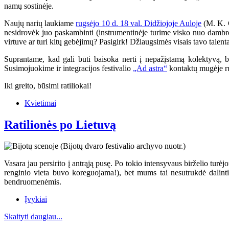
namų sostinėje.
Naujų narių laukiame
rugsėjo 10 d. 18 val. Didžiojoje Auloje
(M. K. Č
nesidrovėk juo paskambinti (instrumentinėje turime visko nuo dambrel
virtuve ar turi kitų gebėjimų? Pasigirk! Džiaugsimės visais tavo talenta
Suprantame, kad gali būti baisoka nerti į nepažįstamą kolektyvą, b
Susimojuokime ir integracijos festivalio
„Ad astra“
kontaktų mugėje r
Iki greito, būsimi ratiliokai!
Kvietimai
Ratilionės po Lietuvą
Vasara jau persirito į antrąją pusę. Po tokio intensyvaus birželio turė
renginio vieta buvo koreguojama!), bet mums tai nesutrukdė dalinti
bendruomenėmis.
Įvykiai
Skaityti daugiau...