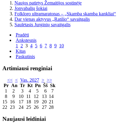
Naujos patirtys Žemaitijos sostinėje
Jonvabalių šokiai
Folkloro ultramaratonas – „Skamba skamba kankliai“
Dar vienas aktyvus „Ratilio“ savaitgalis
Saulėtasis Jurginių savaitgalis
Pradėti
Ankstesnis
1
2
3
4
5
6
7
8
9
10
Kitas
Paskutinis
Artimiausi renginiai
<<
<
Vas. 2027
>
>>
Pr
An
Tr
Kt
Pn
Šš
Sk
1
2
3
4
5
6
7
8
9
10
11
12
13
14
15
16
17
18
19
20
21
22
23
24
25
26
27
28
Naujausi leidiniai