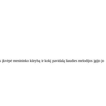
 įkvėpė menininko kūrybą ir kokį pavidalą liaudies melodijos įgijo jo