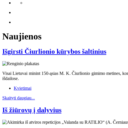
Naujienos
Išgirsti Čiurlionio kūrybos šaltinius
Visai Lietuvai minint 150-ąsias M. K. Čiurlionio gimimo metines, kon
išdailose.
Kvietimai
Skaityti daugiau...
Iš žiūrovų į dalyvius