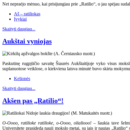
Net nepraėjo mėnuo, kai prisijungiau prie „Ratilio“, o jau spėjau sudal
Aš – ratiliokas
Įvykiai
Skaityti daugiau...
Aukštai vyniojas
Paskutinę rugpjūčio savaitę Šiaurės Aukštaitijoje vyko visus moksl
suplanuotose veiklose, o kiekviena laisva minutė buvo skirta mokymuis
Kelionės
Skaityti daugiau...
Akšen pas „Ratilio“!
O-Oooo, ratilioke ratilioke, o-Oooo, olialiooo!
– šaukia tave šelmiš
Universitete prasideda nauji mokslo metai, su jais ir naujas „Ratilio“ 