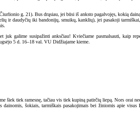
iurlionio g. 21). Bus drąsiau, jei būsi iš anksto pagalvojęs, kokią dain
ių ir daudyčių iki bandonijų, smuikų, kanklių), jei pasakoji tarmiškai,
is.
et juk galime susipažinti anksčiau! Kviečiame pasmalsauti, kaip repe
ugsėjo 5 d. 16–18 val. VU Didžiajame kieme.
jome šiek tiek ramesnę, tačiau vis tiek kupiną patirčių liepą. Nors orai 
s dainomis, šokiais, tarmiškais pasakojimais bei žiniomis apie visu