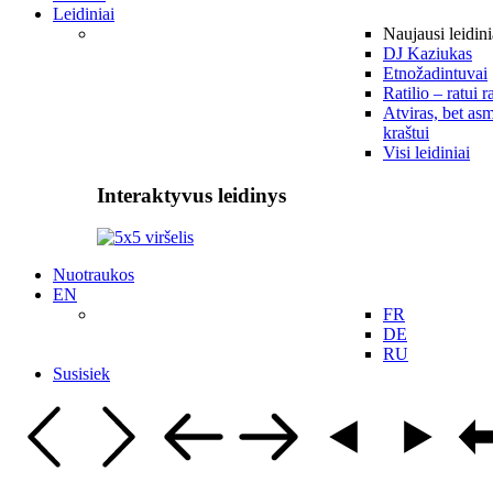
Leidiniai
Naujausi leidini
DJ Kaziukas
Etnožadintuvai
Ratilio – ratui r
Atviras, bet asm
kraštui
Visi leidiniai
Interaktyvus leidinys
Nuotraukos
EN
FR
DE
RU
Susisiek