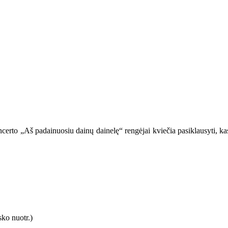
certo „Aš padainuosiu dainų dainelę“ rengėjai kviečia pasiklausyti, kas