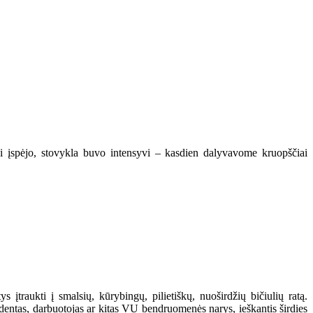
kai įspėjo, stovykla buvo intensyvi – kasdien dalyvavome kruopščiai
 įtraukti į smalsių, kūrybingų, pilietiškų, nuoširdžių bičiulių ratą.
studentas, darbuotojas ar kitas VU bendruomenės narys, ieškantis širdies