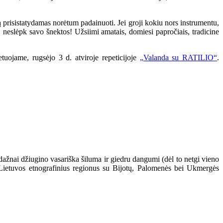
ą prisistatydamas norėtum padainuoti. Jei groji kokiu nors instrumentu,
 neslėpk savo šnektos! Užsiimi amatais, domiesi papročiais, tradicine
tuojame, rugsėjo 3 d. atviroje repeticijoje
„Valanda su RATILIO“
.
nedažnai džiugino vasariška šiluma ir giedru dangumi (dėl to netgi vieno
s Lietuvos etnografinius regionus su Bijotų, Palomenės bei Ukmergės