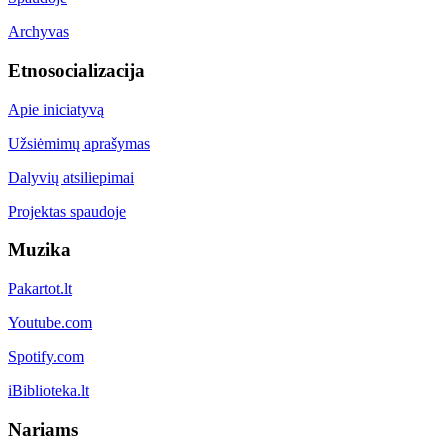
Archyvas
Etnosocializacija
Apie iniciatyvą
Užsiėmimų aprašymas
Dalyvių atsiliepimai
Projektas spaudoje
Muzika
Pakartot.lt
Youtube.com
Spotify.com
iBiblioteka.lt
Nariams