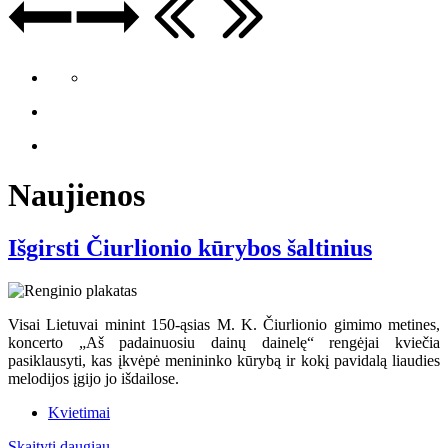
Naujienos
Išgirsti Čiurlionio kūrybos šaltinius
Visai Lietuvai minint 150-ąsias M. K. Čiurlionio gimimo metines,
koncerto „Aš padainuosiu dainų dainelę“ rengėjai kviečia
pasiklausyti, kas įkvėpė menininko kūrybą ir kokį pavidalą liaudies
melodijos įgijo jo išdailose.
Kvietimai
Skaityti daugiau...