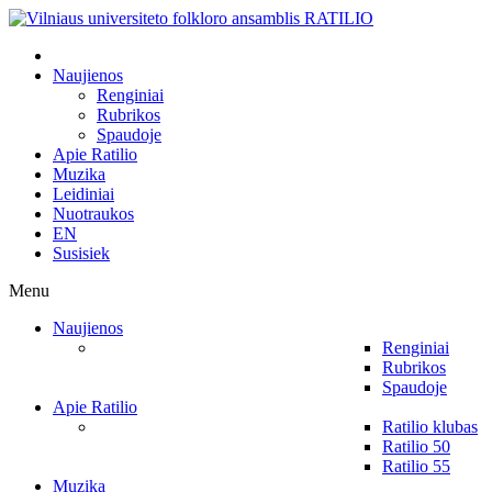
Naujienos
Renginiai
Rubrikos
Spaudoje
Apie Ratilio
Muzika
Leidiniai
Nuotraukos
EN
Susisiek
Menu
Naujienos
Renginiai
Rubrikos
Spaudoje
Apie Ratilio
Ratilio klubas
Ratilio 50
Ratilio 55
Muzika