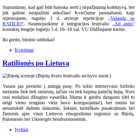
Suprantame, kad gali būti baisoka nerti į nepažįstamą kolektyvą, bet
juk galime susipažinti anksčiau! Kviečiame pasmalsauti, kaip
repetuojame, rugsėjo 3 d. atviroje repeticijoje
„Valanda su
RATILIO“
. Susimojuokime ir integracijos festivalio
„Ad astra“
kontaktų mugėje rugsėjo 5 d. 16–18 val. VU Didžiajame kieme.
Iki greito, būsimi ratiliokai!
Kvietimai
Ratilionės po Lietuvą
Vasara jau persirito į antrąją pusę. Po tokio intensyvaus birželio
turėjome šiek tiek ramesnę, tačiau vis tiek kupiną patirčių liepą. Nors
orai nedažnai džiugino vasariška šiluma ir giedru dangumi (dėl to
netgi vieno renginio vieta buvo koreguojama!), bet mums tai
nesutrukdė dalintis dainomis, šokiais, tarmiškais pasakojimais bei
žiniomis apie visus Lietuvos etnografinius regionus su Bijotų,
Palomenės bei Ukmergės bendruomenėmis.
Įvykiai