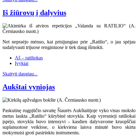
Iš žiūrovų į dalyvius
Net nepraėjo mėnuo, kai prisijungiau prie „Ratilio“, o jau spėjau
sudalyvauti trijuose renginiuose ir tiek daug išmokti.
Aš – ratiliokas
Įvykiai
Skaityti daugiau...
Aukštai vyniojas
Paskutinę rugpjūčio savaitę Šiaurės Aukštaitijoje vyko visus mokslo
metus laukta „Ratilio“ kūrybinė stovykla. Kaip vyresnieji ratiliokai
įspėjo, stovykla buvo intensyvi – kasdien dalyvavome kruopščiai
suplanuotose veiklose, o kiekviena laisva minutė buvo skirta
mokymuisi groti pasirinktu instrumentu.