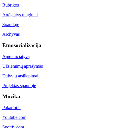
Rubrikos
Artėjantys renginiai
Spaudoje
Archyvas
Etnosocializacija
Apie iniciatyvą
Užsiėmimų aprašymas
Dalyvių atsiliepimai
Projektas spaudoje
Muzika
Pakartot.lt
Youtube.com
Spotify.com