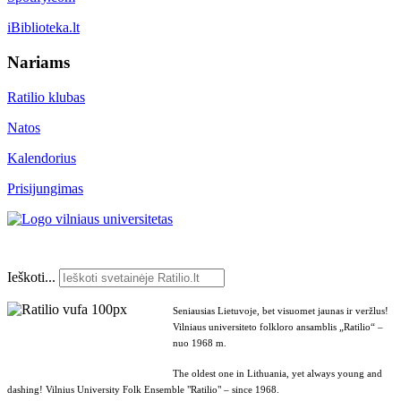
iBiblioteka.lt
Nariams
Ratilio klubas
Natos
Kalendorius
Prisijungimas
Ieškoti...
Seniausias Lietuvoje, bet visuomet jaunas ir veržlus!
Vilniaus universiteto folkloro ansamblis „Ratilio“ –
nuo 1968 m.
The oldest one in Lithuania, yet always young and
dashing! Vilnius University Folk Ensemble "Ratilio" – since 1968.