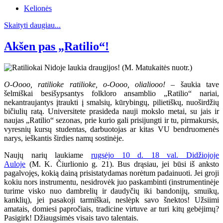
Kelionės
Skaityti daugiau...
Akšen pas „Ratilio“!
O-Oooo, ratilioke ratilioke, o-Oooo, olialiooo!
– šaukia tave
šelmiškai besišypsantys folkloro ansamblio „Ratilio“ nariai,
nekantraujantys įtraukti į smalsių, kūrybingų, pilietiškų, nuoširdžių
bičiulių ratą. Universitete prasideda nauji mokslo metai, su jais ir
naujas „Ratilio“ sezonas, prie kurio gali prisijungti ir tu, pirmakursis,
vyresnių kursų studentas, darbuotojas ar kitas VU bendruomenės
narys, ieškantis širdies namų sostinėje.
Naujų narių laukiame
rugsėjo 10 d. 18 val. Didžiojoje
Auloje
(M. K. Čiurlionio g. 21). Bus drąsiau, jei būsi iš anksto
pagalvojęs, kokią dainą prisistatydamas norėtum padainuoti. Jei groji
kokiu nors instrumentu, nesidrovėk juo paskambinti (instrumentinėje
turime visko nuo dambrelių ir daudyčių iki bandonijų, smuikų,
kanklių), jei pasakoji tarmiškai, neslėpk savo šnektos! Užsiimi
amatais, domiesi papročiais, tradicine virtuve ar turi kitų gebėjimų?
Pasigirk! Džiaugsimės visais tavo talentais.