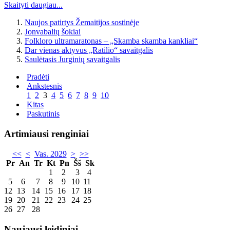
Skaityti daugiau...
Naujos patirtys Žemaitijos sostinėje
Jonvabalių šokiai
Folkloro ultramaratonas – „Skamba skamba kankliai“
Dar vienas aktyvus „Ratilio“ savaitgalis
Saulėtasis Jurginių savaitgalis
Pradėti
Ankstesnis
1
2
3
4
5
6
7
8
9
10
Kitas
Paskutinis
Artimiausi renginiai
<<
<
Vas. 2029
>
>>
Pr
An
Tr
Kt
Pn
Šš
Sk
1
2
3
4
5
6
7
8
9
10
11
12
13
14
15
16
17
18
19
20
21
22
23
24
25
26
27
28
Naujausi leidiniai