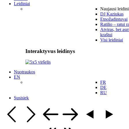
Leidiniai
Naujausi leidini
DJ Kaziukas
Etnožadintuvai
Ratilio – ratui r
Atviras, bet asm
kraštui
Visi leidiniai
Interaktyvus leidinys
Nuotraukos
EN
FR
DE
RU
Susisiek