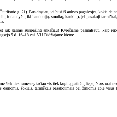
iurlionio g. 21). Bus drąsiau, jei būsi iš anksto pagalvojęs, kokią dain
ių ir daudyčių iki bandonijų, smuikų, kanklių), jei pasakoji tarmiškai,
is.
et juk galime susipažinti anksčiau! Kviečiame pasmalsauti, kaip repe
ugsėjo 5 d. 16–18 val. VU Didžiajame kieme.
jome šiek tiek ramesnę, tačiau vis tiek kupiną patirčių liepą. Nors orai 
s dainomis, šokiais, tarmiškais pasakojimais bei žiniomis apie visu