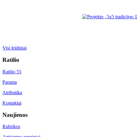
Visi leidiniai
Ratilio
Ratilio 55
Parama
Atributika
Kontaktai
Naujienos
Rubrikos
Artėjantys renginiai