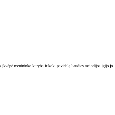
 įkvėpė menininko kūrybą ir kokį pavidalą liaudies melodijos įgijo jo