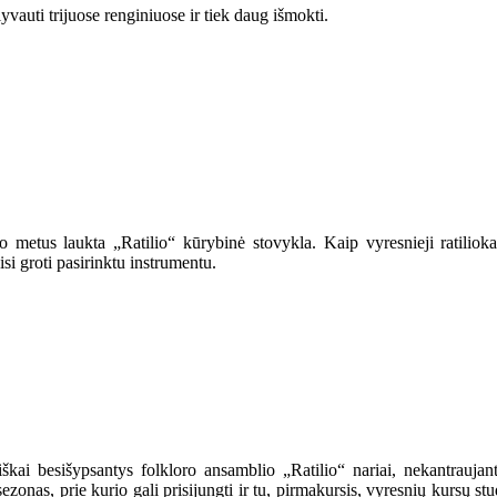
yvauti trijuose renginiuose ir tiek daug išmokti.
o metus laukta „Ratilio“ kūrybinė stovykla. Kaip vyresnieji ratilio
i groti pasirinktu instrumentu.
kai besišypsantys folkloro ansamblio „Ratilio“ nariai, nekantraujantys
sezonas, prie kurio gali prisijungti ir tu, pirmakursis, vyresnių kursų 