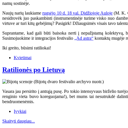
namų sostinėje.
Naujų narių laukiame
rugsėjo 10 d. 18 val. Didžiojoje Auloje
(M. K. Č
nesidrovėk juo paskambinti (instrumentinėje turime visko nuo dambrel
virtuve ar turi kitų gebėjimų? Pasigirk! Džiaugsimės visais tavo talenta
Suprantame, kad gali būti baisoka nerti į nepažįstamą kolektyvą, b
Susimojuokime ir integracijos festivalio
„Ad astra“
kontaktų mugėje r
Iki greito, būsimi ratiliokai!
Kvietimai
Ratilionės po Lietuvą
Vasara jau persirito į antrąją pusę. Po tokio intensyvaus birželio turė
renginio vieta buvo koreguojama!), bet mums tai nesutrukdė dalinti
bendruomenėmis.
Įvykiai
Skaityti daugiau...