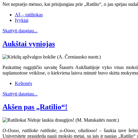
Net nepraėjo mėnuo, kai prisijungiau prie „Ratilio“, o jau spėjau sudal
Aš – ratiliokas
Įvykiai
Skaityti daugiau...
Aukštai vyniojas
Paskutinę rugpjūčio savaitę Šiaurės Aukštaitijoje vyko visus moksl
suplanuotose veiklose, o kiekviena laisva minutė buvo skirta mokymuis
Kelionės
Skaityti daugiau...
Akšen pas „Ratilio“!
O-Oooo, ratilioke ratilioke, o-Oooo, olialiooo!
– šaukia tave šelmiš
Universitete prasideda nauji mokslo metai, su jais ir naujas „Ratilio“ 