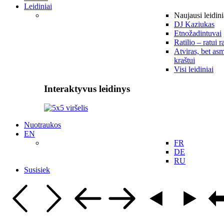
Leidiniai
Naujausi leidini
DJ Kaziukas
Etnožadintuvai
Ratilio – ratui r
Atviras, bet asm
kraštui
Visi leidiniai
Interaktyvus leidinys
Nuotraukos
EN
FR
DE
RU
Susisiek