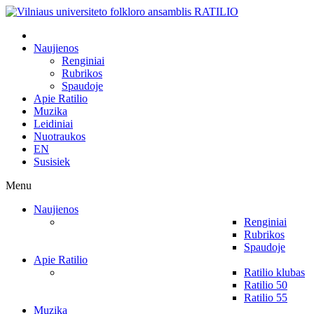
Naujienos
Renginiai
Rubrikos
Spaudoje
Apie Ratilio
Muzika
Leidiniai
Nuotraukos
EN
Susisiek
Menu
Naujienos
Renginiai
Rubrikos
Spaudoje
Apie Ratilio
Ratilio klubas
Ratilio 50
Ratilio 55
Muzika