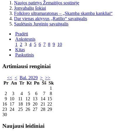
Naujos patirtys Žemaitijos sostinėje
Jonvabalių šokiai
Folkloro ultramaratonas – „Skamba skamba kankliai“
Dar vienas aktyvus „Ratilio“ savaitgalis
Saulėtasis Jurginių savaitgalis
Pradėti
Ankstesnis
1
2
3
4
5
6
7
8
9
10
Kitas
Paskutinis
Artimiausi renginiai
<<
<
Bal. 2029
>
>>
Pr
An
Tr
Kt
Pn
Šš
Sk
1
2
3
4
5
6
7
8
9
10
11
12
13
14
15
16
17
18
19
20
21
22
23
24
25
26
27
28
29
30
Naujausi leidiniai