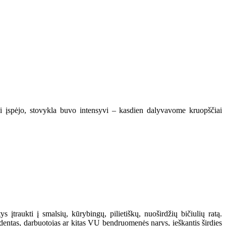
kai įspėjo, stovykla buvo intensyvi – kasdien dalyvavome kruopščiai
 įtraukti į smalsių, kūrybingų, pilietiškų, nuoširdžių bičiulių ratą.
studentas, darbuotojas ar kitas VU bendruomenės narys, ieškantis širdies