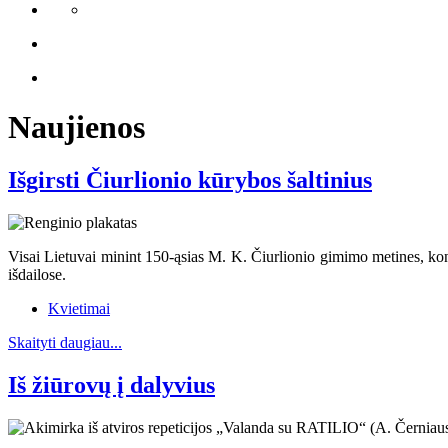
Naujienos
Išgirsti Čiurlionio kūrybos šaltinius
Visai Lietuvai minint 150-ąsias M. K. Čiurlionio gimimo metines, kon
išdailose.
Kvietimai
Skaityti daugiau...
Iš žiūrovų į dalyvius