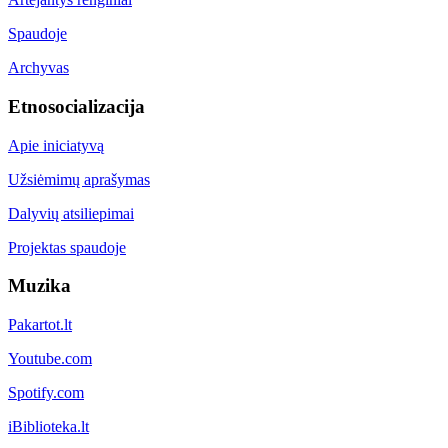
Spaudoje
Archyvas
Etnosocializacija
Apie iniciatyvą
Užsiėmimų aprašymas
Dalyvių atsiliepimai
Projektas spaudoje
Muzika
Pakartot.lt
Youtube.com
Spotify.com
iBiblioteka.lt