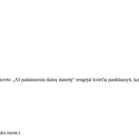
certo „Aš padainuosiu dainų dainelę“ rengėjai kviečia pasiklausyti, kas