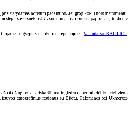
ą prisistatydamas norėtum padainuoti. Jei groji kokiu nors instrumentu,
 neslėpk savo šnektos! Užsiimi amatais, domiesi papročiais, tradicine
tuojame, rugsėjo 3 d. atviroje repeticijoje
„Valanda su RATILIO“
.
nedažnai džiugino vasariška šiluma ir giedru dangumi (dėl to netgi vieno
s Lietuvos etnografinius regionus su Bijotų, Palomenės bei Ukmergės