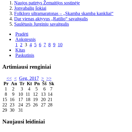
Naujos patirtys Žemaitijos sostinėje
Jonvabalių šokiai
Folkloro ultramaratonas – „Skamba skamba kankliai“
Dar vienas aktyvus „Ratilio“ savaitgalis
Saulėtasis Jurginių savaitgalis
Pradėti
Ankstesnis
1
2
3
4
5
6
7
8
9
10
Kitas
Paskutinis
Artimiausi renginiai
<<
<
Geg. 2017
>
>>
Pr
An
Tr
Kt
Pn
Šš
Sk
1
2
3
4
5
6
7
8
9
10
11
12
13
14
15
16
17
18
19
20
21
22
23
24
25
26
27
28
29
30
31
Naujausi leidiniai