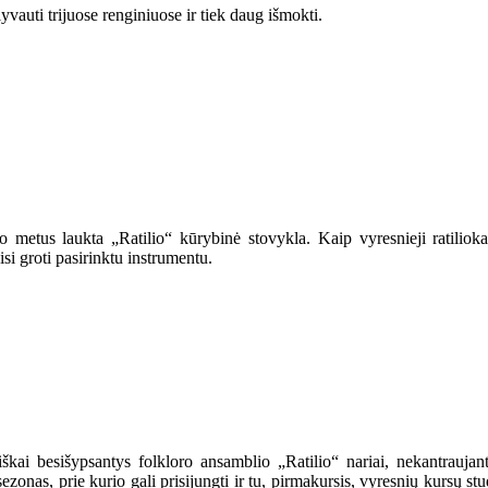
yvauti trijuose renginiuose ir tiek daug išmokti.
o metus laukta „Ratilio“ kūrybinė stovykla. Kaip vyresnieji ratilio
i groti pasirinktu instrumentu.
kai besišypsantys folkloro ansamblio „Ratilio“ nariai, nekantraujantys
sezonas, prie kurio gali prisijungti ir tu, pirmakursis, vyresnių kursų 