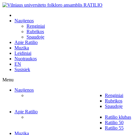
Naujienos
Renginiai
Rubrikos
Spaudoje
Apie Ratilio
Muzika
Leidiniai
Nuotraukos
EN
Susisiek
Menu
Naujienos
Renginiai
Rubrikos
Spaudoje
Apie Ratilio
Ratilio klubas
Ratilio 50
Ratilio 55
Muzika