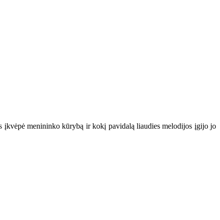
 įkvėpė menininko kūrybą ir kokį pavidalą liaudies melodijos įgijo jo