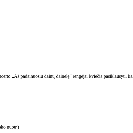
certo „Aš padainuosiu dainų dainelę“ rengėjai kviečia pasiklausyti, kas