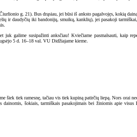
iurlionio g. 21). Bus drąsiau, jei būsi iš anksto pagalvojęs, kokią dain
ių ir daudyčių iki bandonijų, smuikų, kanklių), jei pasakoji tarmiškai,
is.
et juk galime susipažinti anksčiau! Kviečiame pasmalsauti, kaip repe
ugsėjo 5 d. 16–18 val. VU Didžiajame kieme.
jome šiek tiek ramesnę, tačiau vis tiek kupiną patirčių liepą. Nors orai 
s dainomis, šokiais, tarmiškais pasakojimais bei žiniomis apie visu