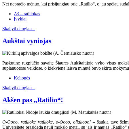
Net nepraėjo mėnuo, kai prisijungiau prie „Ratilio“, o jau spėjau sudal
Aš – ratiliokas
Įvykiai
Skaityti daugiau...
Aukštai vyniojas
Paskutinę rugpjūčio savaitę Šiaurės Aukštaitijoje vyko visus moksl
suplanuotose veiklose, o kiekviena laisva minutė buvo skirta mokymuis
Kelionės
Skaityti daugiau...
Akšen pas „Ratilio“!
O-Oooo, ratilioke ratilioke, o-Oooo, olialiooo!
– šaukia tave šelmiš
Universitete prasideda nauji mokslo metai, su jais ir naujas „Ratilio“ 