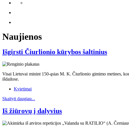
Naujienos
Išgirsti Čiurlionio kūrybos šaltinius
Visai Lietuvai minint 150-ąsias M. K. Čiurlionio gimimo metines, kon
išdailose.
Kvietimai
Skaityti daugiau...
Iš žiūrovų į dalyvius