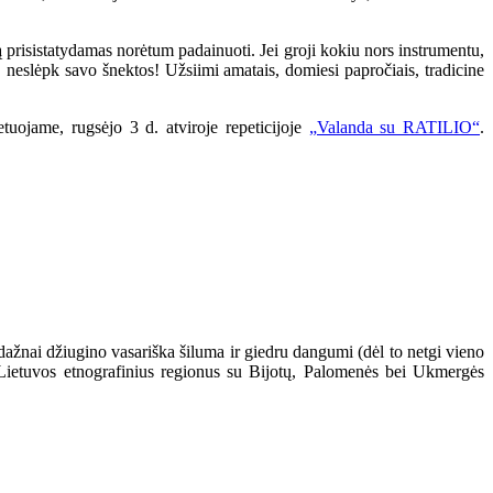
ą prisistatydamas norėtum padainuoti. Jei groji kokiu nors instrumentu,
 neslėpk savo šnektos! Užsiimi amatais, domiesi papročiais, tradicine
tuojame, rugsėjo 3 d. atviroje repeticijoje
„Valanda su RATILIO“
.
nedažnai džiugino vasariška šiluma ir giedru dangumi (dėl to netgi vieno
s Lietuvos etnografinius regionus su Bijotų, Palomenės bei Ukmergės