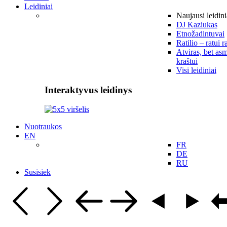
Leidiniai
Naujausi leidini
DJ Kaziukas
Etnožadintuvai
Ratilio – ratui r
Atviras, bet asm
kraštui
Visi leidiniai
Interaktyvus leidinys
Nuotraukos
EN
FR
DE
RU
Susisiek