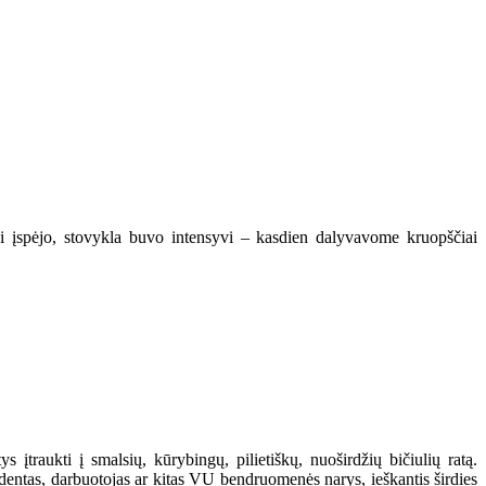
kai įspėjo, stovykla buvo intensyvi – kasdien dalyvavome kruopščiai
 įtraukti į smalsių, kūrybingų, pilietiškų, nuoširdžių bičiulių ratą.
studentas, darbuotojas ar kitas VU bendruomenės narys, ieškantis širdies