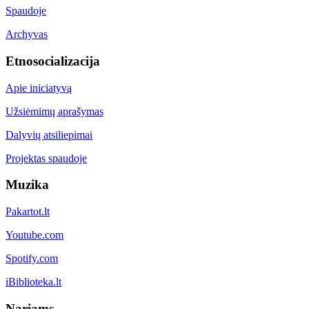
Spaudoje
Archyvas
Etnosocializacija
Apie iniciatyvą
Užsiėmimų aprašymas
Dalyvių atsiliepimai
Projektas spaudoje
Muzika
Pakartot.lt
Youtube.com
Spotify.com
iBiblioteka.lt
Nariams