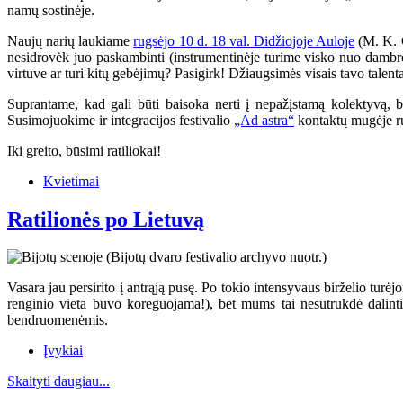
namų sostinėje.
Naujų narių laukiame
rugsėjo 10 d. 18 val. Didžiojoje Auloje
(M. K. Č
nesidrovėk juo paskambinti (instrumentinėje turime visko nuo dambrel
virtuve ar turi kitų gebėjimų? Pasigirk! Džiaugsimės visais tavo talenta
Suprantame, kad gali būti baisoka nerti į nepažįstamą kolektyvą, b
Susimojuokime ir integracijos festivalio
„Ad astra“
kontaktų mugėje r
Iki greito, būsimi ratiliokai!
Kvietimai
Ratilionės po Lietuvą
Vasara jau persirito į antrąją pusę. Po tokio intensyvaus birželio turė
renginio vieta buvo koreguojama!), bet mums tai nesutrukdė dalinti
bendruomenėmis.
Įvykiai
Skaityti daugiau...