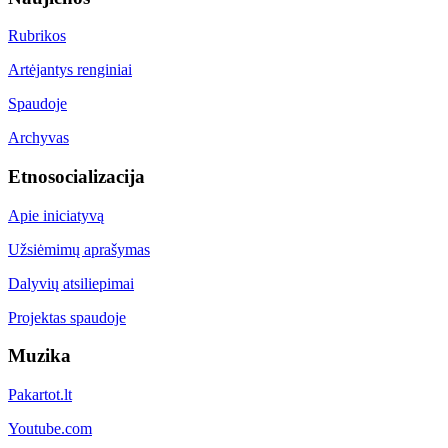
Rubrikos
Artėjantys renginiai
Spaudoje
Archyvas
Etnosocializacija
Apie iniciatyvą
Užsiėmimų aprašymas
Dalyvių atsiliepimai
Projektas spaudoje
Muzika
Pakartot.lt
Youtube.com