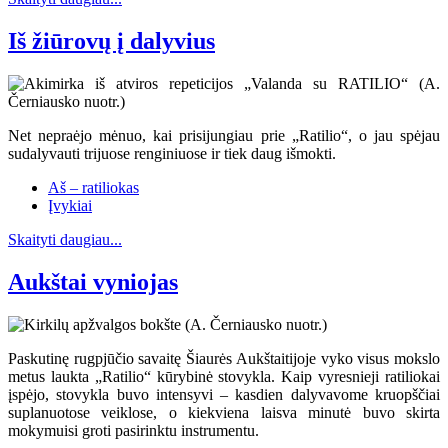
Iš žiūrovų į dalyvius
Net nepraėjo mėnuo, kai prisijungiau prie „Ratilio“, o jau spėjau
sudalyvauti trijuose renginiuose ir tiek daug išmokti.
Aš – ratiliokas
Įvykiai
Skaityti daugiau...
Aukštai vyniojas
Paskutinę rugpjūčio savaitę Šiaurės Aukštaitijoje vyko visus mokslo
metus laukta „Ratilio“ kūrybinė stovykla. Kaip vyresnieji ratiliokai
įspėjo, stovykla buvo intensyvi – kasdien dalyvavome kruopščiai
suplanuotose veiklose, o kiekviena laisva minutė buvo skirta
mokymuisi groti pasirinktu instrumentu.