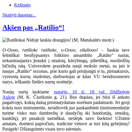
Kelionės
Skaityti daugiau...
Akšen pas „Ratilio“!
O-Oooo, ratilioke ratilioke, o-Oooo, olialiooo!
– šaukia tave
šelmiškai besišypsantys folkloro ansamblio „Ratilio“ nariai,
nekantraujantys įtraukti į smalsių, kūrybingų, pilietiškų, nuoširdžių
bičiulių ratą. Universitete prasideda nauji mokslo metai, su jais ir
naujas „Ratilio“ sezonas, prie kurio gali prisijungti ir tu, pirmakursis,
vyresnių kursų studentas, darbuotojas ar kitas VU bendruomenės
narys, ieškantis širdies namų sostinėje.
Naujų narių laukiame
rugsėjo 10 d. 18 val. Didžiojoje
Auloje
(M. K. Čiurlionio g. 21). Bus drąsiau, jei būsi iš anksto
pagalvojęs, kokią dainą prisistatydamas norėtum padainuoti. Jei groji
kokiu nors instrumentu, nesidrovėk juo paskambinti (instrumentinėje
turime visko nuo dambrelių ir daudyčių iki bandonijų, smuikų,
kanklių), jei pasakoji tarmiškai, neslėpk savo šnektos! Užsiimi
amatais, domiesi papročiais, tradicine virtuve ar turi kitų gebėjimų?
Pasigirk! Džiaugsimės visais tavo talentais.