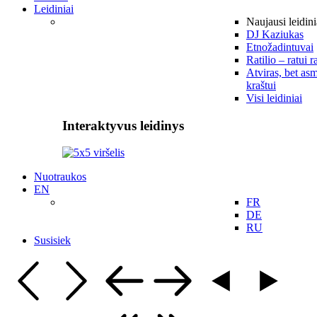
Leidiniai
Naujausi leidini
DJ Kaziukas
Etnožadintuvai
Ratilio – ratui r
Atviras, bet asm
kraštui
Visi leidiniai
Interaktyvus leidinys
Nuotraukos
EN
FR
DE
RU
Susisiek