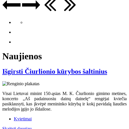
Naujienos
Išgirsti Čiurlionio kūrybos šaltinius
Visai Lietuvai minint 150-ąsias M. K. Čiurlionio gimimo metines,
koncerto „Aš padainuosiu dainų dainelę“ rengėjai kviečia
pasiklausyti, kas įkvėpė menininko kūrybą ir kokį pavidalą liaudies
melodijos įgijo jo išdailose.
Kvietimai
Skaityti daugiau...