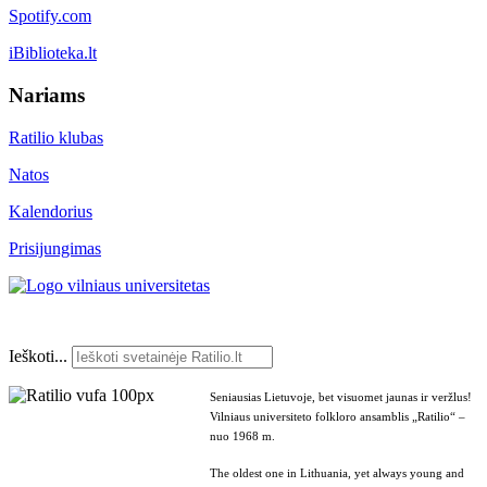
Spotify.com
iBiblioteka.lt
Nariams
Ratilio klubas
Natos
Kalendorius
Prisijungimas
Ieškoti...
Seniausias Lietuvoje, bet visuomet jaunas ir veržlus!
Vilniaus universiteto folkloro ansamblis „Ratilio“ –
nuo 1968 m.
The oldest one in Lithuania, yet always young and