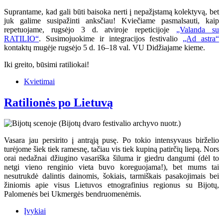
Suprantame, kad gali būti baisoka nerti į nepažįstamą kolektyvą, bet
juk galime susipažinti anksčiau! Kviečiame pasmalsauti, kaip
repetuojame, rugsėjo 3 d. atviroje repeticijoje
„Valanda su
RATILIO“
. Susimojuokime ir integracijos festivalio
„Ad astra“
kontaktų mugėje rugsėjo 5 d. 16–18 val. VU Didžiajame kieme.
Iki greito, būsimi ratiliokai!
Kvietimai
Ratilionės po Lietuvą
Vasara jau persirito į antrąją pusę. Po tokio intensyvaus birželio
turėjome šiek tiek ramesnę, tačiau vis tiek kupiną patirčių liepą. Nors
orai nedažnai džiugino vasariška šiluma ir giedru dangumi (dėl to
netgi vieno renginio vieta buvo koreguojama!), bet mums tai
nesutrukdė dalintis dainomis, šokiais, tarmiškais pasakojimais bei
žiniomis apie visus Lietuvos etnografinius regionus su Bijotų,
Palomenės bei Ukmergės bendruomenėmis.
Įvykiai