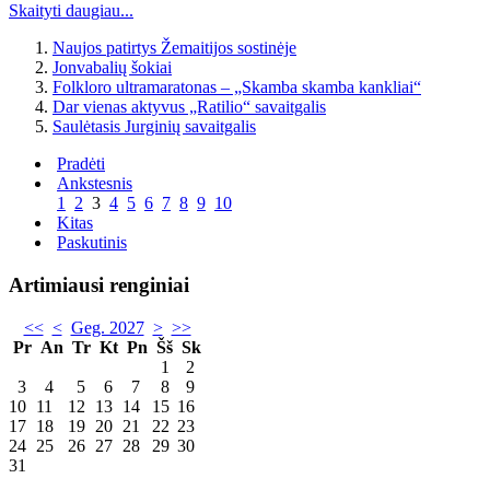
Skaityti daugiau...
Naujos patirtys Žemaitijos sostinėje
Jonvabalių šokiai
Folkloro ultramaratonas – „Skamba skamba kankliai“
Dar vienas aktyvus „Ratilio“ savaitgalis
Saulėtasis Jurginių savaitgalis
Pradėti
Ankstesnis
1
2
3
4
5
6
7
8
9
10
Kitas
Paskutinis
Artimiausi renginiai
<<
<
Geg. 2027
>
>>
Pr
An
Tr
Kt
Pn
Šš
Sk
1
2
3
4
5
6
7
8
9
10
11
12
13
14
15
16
17
18
19
20
21
22
23
24
25
26
27
28
29
30
31