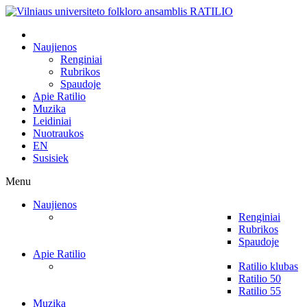
Naujienos
Renginiai
Rubrikos
Spaudoje
Apie Ratilio
Muzika
Leidiniai
Nuotraukos
EN
Susisiek
Menu
Naujienos
Renginiai
Rubrikos
Spaudoje
Apie Ratilio
Ratilio klubas
Ratilio 50
Ratilio 55
Muzika