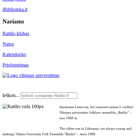
iBiblioteka.lt
Nariams
Ratilio klubas
Natos
Kalendorius
Prisijungimas
Ieškoti...
Seniausias Lietuvoje, bet visuomet jaunas ir veržlus!
Vilniaus universiteto folkloro ansamblis „Ratilio“ –
nuo 1968 m.
The oldest one in Lithuania, yet always young and
dashing! Vilnius University Folk Ensemble "Ratilio" – since 1968.