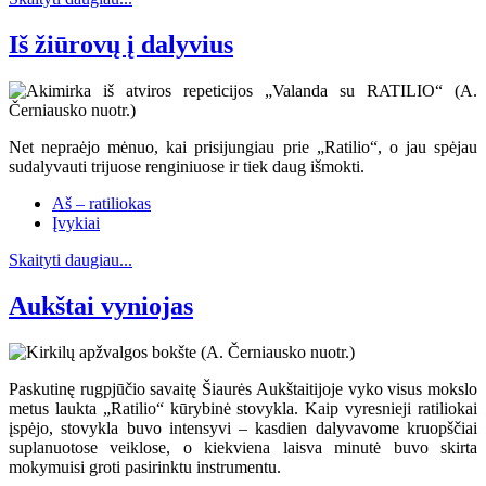
Iš žiūrovų į dalyvius
Net nepraėjo mėnuo, kai prisijungiau prie „Ratilio“, o jau spėjau
sudalyvauti trijuose renginiuose ir tiek daug išmokti.
Aš – ratiliokas
Įvykiai
Skaityti daugiau...
Aukštai vyniojas
Paskutinę rugpjūčio savaitę Šiaurės Aukštaitijoje vyko visus mokslo
metus laukta „Ratilio“ kūrybinė stovykla. Kaip vyresnieji ratiliokai
įspėjo, stovykla buvo intensyvi – kasdien dalyvavome kruopščiai
suplanuotose veiklose, o kiekviena laisva minutė buvo skirta
mokymuisi groti pasirinktu instrumentu.