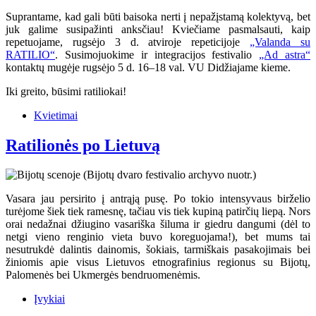
Suprantame, kad gali būti baisoka nerti į nepažįstamą kolektyvą, bet
juk galime susipažinti anksčiau! Kviečiame pasmalsauti, kaip
repetuojame, rugsėjo 3 d. atviroje repeticijoje
„Valanda su
RATILIO“
. Susimojuokime ir integracijos festivalio
„Ad astra“
kontaktų mugėje rugsėjo 5 d. 16–18 val. VU Didžiajame kieme.
Iki greito, būsimi ratiliokai!
Kvietimai
Ratilionės po Lietuvą
Vasara jau persirito į antrąją pusę. Po tokio intensyvaus birželio
turėjome šiek tiek ramesnę, tačiau vis tiek kupiną patirčių liepą. Nors
orai nedažnai džiugino vasariška šiluma ir giedru dangumi (dėl to
netgi vieno renginio vieta buvo koreguojama!), bet mums tai
nesutrukdė dalintis dainomis, šokiais, tarmiškais pasakojimais bei
žiniomis apie visus Lietuvos etnografinius regionus su Bijotų,
Palomenės bei Ukmergės bendruomenėmis.
Įvykiai