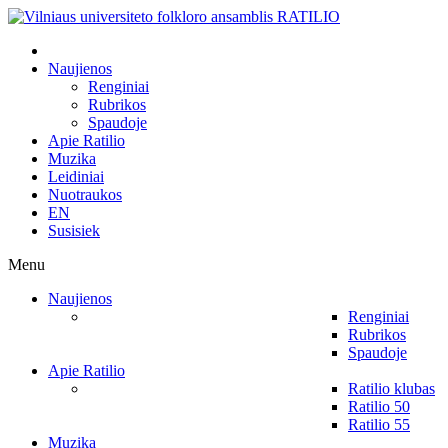
Naujienos
Renginiai
Rubrikos
Spaudoje
Apie Ratilio
Muzika
Leidiniai
Nuotraukos
EN
Susisiek
Menu
Naujienos
Renginiai
Rubrikos
Spaudoje
Apie Ratilio
Ratilio klubas
Ratilio 50
Ratilio 55
Muzika