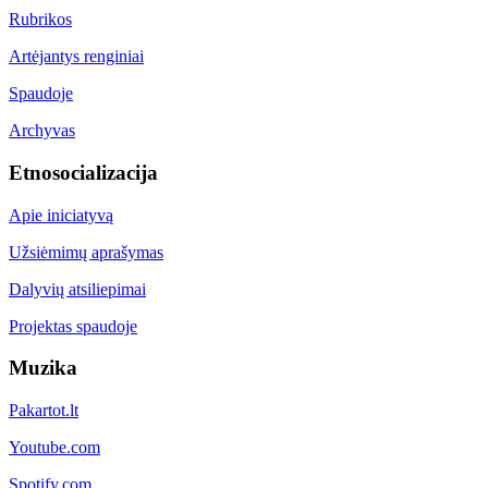
Rubrikos
Artėjantys renginiai
Spaudoje
Archyvas
Etnosocializacija
Apie iniciatyvą
Užsiėmimų aprašymas
Dalyvių atsiliepimai
Projektas spaudoje
Muzika
Pakartot.lt
Youtube.com
Spotify.com