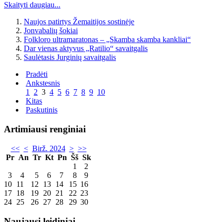
Skaityti daugiau...
Naujos patirtys Žemaitijos sostinėje
Jonvabalių šokiai
Folkloro ultramaratonas – „Skamba skamba kankliai“
Dar vienas aktyvus „Ratilio“ savaitgalis
Saulėtasis Jurginių savaitgalis
Pradėti
Ankstesnis
1
2
3
4
5
6
7
8
9
10
Kitas
Paskutinis
Artimiausi renginiai
<<
<
Birž. 2024
>
>>
Pr
An
Tr
Kt
Pn
Šš
Sk
1
2
3
4
5
6
7
8
9
10
11
12
13
14
15
16
17
18
19
20
21
22
23
24
25
26
27
28
29
30
Naujausi leidiniai