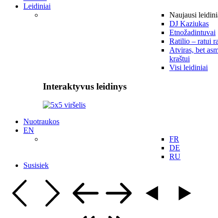
Leidiniai
Naujausi leidini
DJ Kaziukas
Etnožadintuvai
Ratilio – ratui r
Atviras, bet asm
kraštui
Visi leidiniai
Interaktyvus leidinys
Nuotraukos
EN
FR
DE
RU
Susisiek