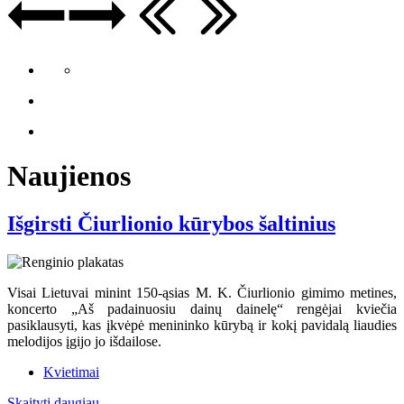
Naujienos
Išgirsti Čiurlionio kūrybos šaltinius
Visai Lietuvai minint 150-ąsias M. K. Čiurlionio gimimo metines,
koncerto „Aš padainuosiu dainų dainelę“ rengėjai kviečia
pasiklausyti, kas įkvėpė menininko kūrybą ir kokį pavidalą liaudies
melodijos įgijo jo išdailose.
Kvietimai
Skaityti daugiau...