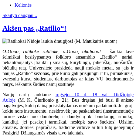
Kelionės
Skaityti daugiau...
Akšen pas „Ratilio“!
O-Oooo, ratilioke ratilioke, o-Oooo, olialiooo!
– šaukia tave
šelmiškai besišypsantys folkloro ansamblio „Ratilio“ nariai,
nekantraujantys įtraukti į smalsių, kūrybingų, pilietiškų, nuoširdžių
bičiulių ratą. Universitete prasideda nauji mokslo metai, su jais ir
naujas „Ratilio“ sezonas, prie kurio gali prisijungti ir tu, pirmakursis,
vyresnių kursų studentas, darbuotojas ar kitas VU bendruomenės
narys, ieškantis širdies namų sostinėje.
Naujų narių laukiame
rugsėjo 10 d. 18 val. Didžiojoje
Auloje
(M. K. Čiurlionio g. 21). Bus drąsiau, jei būsi iš anksto
pagalvojęs, kokią dainą prisistatydamas norėtum padainuoti. Jei groji
kokiu nors instrumentu, nesidrovėk juo paskambinti (instrumentinėje
turime visko nuo dambrelių ir daudyčių iki bandonijų, smuikų,
kanklių), jei pasakoji tarmiškai, neslėpk savo šnektos! Užsiimi
amatais, domiesi papročiais, tradicine virtuve ar turi kitų gebėjimų?
Pasigirk! Džiaugsimės visais tavo talentais.