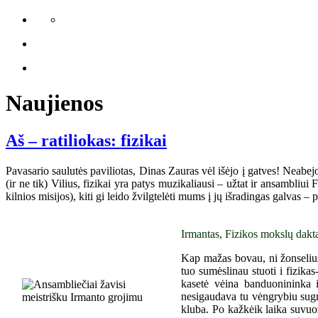
Naujienos
Aš – ratiliokas: fizikai
Pavasario saulutės paviliotas, Dinas Zauras vėl išėjo į gatves! Neabej
(ir ne tik) Vilius, fizikai yra patys muzikaliausi – užtat ir ansambliu
kilnios misijos), kiti gi leido žvilgtelėti mums į jų išradingas galvas –
Irmantas, Fizikos mokslų dakta
Kap mažas bovau, ni žonselius,
tuo sumėslinau stuoti i fizika
kasetė vėina banduonininka 
nesigaudava tu vėngrybiu sugr
kluba. Po kažkėik laika suvuož