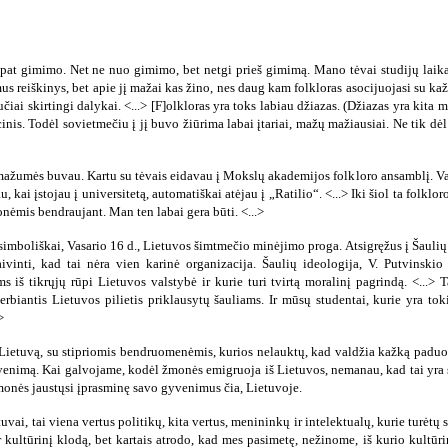
o pat gimimo. Net ne nuo gimimo, bet netgi prieš gimimą. Mano tėvai studijų laik
omus reiškinys, bet apie jį mažai kas žino, nes daug kam folkloras asocijuojasi su k
iučiai skirtingi dalykai. <...> [F]olkloras yra toks labiau džiazas. (Džiazas yra kita 
cinis. Todėl sovietmečiu į jį buvo žiūrima labai įtariai, mažų mažiausiai. Ne tik dė
mažumės buvau. Kartu su tėvais eidavau į Mokslų akademijos folkloro ansamblį. Vad
, kai įstojau į universitetą, automatiškai atėjau į „Ratilio“. <...> Iki šiol ta folkl
onėmis bendraujant. Man ten labai gera būti. <...>
 simboliškai, Vasario 16 d., Lietuvos šimtmečio minėjimo proga. Atsigręžus į Šaulių 
aivinti, kad tai nėra vien karinė organizacija. Šaulių ideologija, V. Putvinski
ms iš tikrųjų rūpi Lietuvos valstybė ir kurie turi tvirtą moralinį pagrindą. <...>
rbiantis Lietuvos pilietis priklausytų šauliams. Ir mūsų studentai, kurie yra tokie
>
 Lietuvą, su stipriomis bendruomenėmis, kurios nelauktų, kad valdžia kažką paduos,
nimą. Kai galvojame, kodėl žmonės emigruoja iš Lietuvos, nemanau, kad tai yra susij
monės jaustųsi įprasminę savo gyvenimus čia, Lietuvoje.
uvai, tai viena vertus politikų, kita vertus, menininkų ir intelektualų, kurie turėtų
ir kultūrinį klodą, bet kartais atrodo, kad mes pasimetę, nežinome, iš kurio kultū