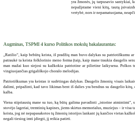
yra žmonės, jų tarpusavio santykiai,
nepažįstame vieni kitų, tautą įsivaiz
vertybė, nors ir nepamatuojama, neapči
Augminas, TSPMI 4 kurso Politikos mokslų bakalaurantas:
„Ratilio“, kaip bebūtų keista, iš pradžių man buvo dalykas su patriotiškumu ar
patraukė ta keista folklorinio meno forma (taip, kaip mane traukia daugelis senų 
man mažai kuo siejosi su kažkokia patriotine ar pilietine laikysena. Polkos t
vingiuojančias grigališkojo choralo melodijas.
Patriotiškumas yra keistas ir sudėtingas dalykas. Daugelis žmonių visais laikais 
dalimi, pripažinti, kad tavo likimas bent iš dalies yra bendras su daugelio kit
kalba.
Viena stipriausių mane su tuo, ką būtų galima pavadinti „istorine atmintimi“, 
stovėjo lageriai, tremtinių kapines, jiems skirtus memorialus, muziejus – ir visa
keista, jog nė nepapasakotos tų žmonių istorijos lankant jų kančios vietas kažkok
negali tiesiog imti įdiegti, jį reikia patirti.