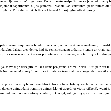
 koncepcija, esanti mūsų galvose. Paskaitų metu susipažinome su įsivaizduojamų
duojame ir tapatinamės su jos įvaizdžiu. Manau, kad vakaronės, pasibuvimas drau
uopiama. Puoselėti tą ryšį ir linkiu Lietuvai 101-ojo gimtadienio proga.
 pilietiškumu turįs mažai bendro. Į ansamblį atėjau veikiau iš smalsumo, o pasili
dalykų, dažnai vien dėl to, kad jie seni) ir suradau bičiulių, vienaip ar kitaip pan
rypimas man neatrodė kažkuo patriotiškesnis už tango, o sutartinių sekundos pil
jausdavosi prisirišę prie to, kas jiems pažįstama, artima ir sava. Būti patriotu ta
ų, dažnai nė nepažįstamų žmonių, su kuriais tau teko malonė ar neganda gyventi vie
susiejančių patirčių buvo ansamblio kelionė į Kazachstaną, kur lankėme buvusias t
 tai darėme dainuodami tremtinių dainas. Matyti tragedijos vietas reiškė išgyventi j
iu būdu tapo ir mano istorijos dalimi, bet, matyt, galų gale ryšys su Lietuva ir yra