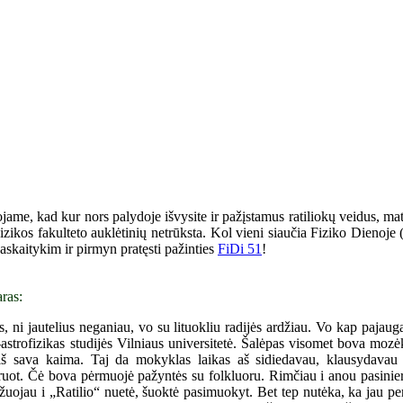
ojame, kad kur nors palydoje išvysite ir pažįstamus ratiliokų veidus, ma
i Fizikos fakulteto auklėtinių netrūksta. Kol vieni siaučia Fiziko Dienoj
 paskaitykim ir pirmyn pratęsti pažinties
FiDi 51
!
ras:
 ni jautelius neganiau, vo su lituokliu radijės ardžiau. Vo kap pajauga
s-astrofizikas studijės Vilniaus universitetė. Šalėpas visomet bova moz
iš sava kaima. Taj da mokyklas laikas aš sidiedavau, klausydava
uot. Čė bova pėrmuojė pažyntės su folkluoru. Rimčiau i anou pasinier
uojau i „Ratilio“ nuetė, šuoktė pasimuokyt. Bet tep nutėka, ka jau pe