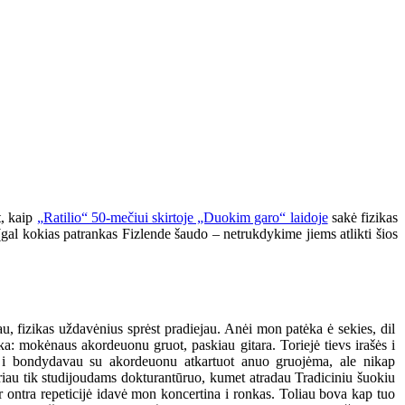
t, kaip
„Ratilio“ 50-mečiui skirtoje „Duokim garo“ laidoje
sakė fizikas
e (gal kokias patrankas Fizlende šaudo – netrukdykime jiems atlikti šios
u, fizikas uždavėnius sprėst pradiejau. Anėi mon patėka ė sekies, dil
ėka: mokėnaus akordeuonu gruot, paskiau gitara. Toriejė tievs irašės i
u i bondydavau su akordeuonu atkartuot anuo gruojėma, ale nikap
iau tik studijoudams dokturantūruo, kumet atradau Tradiciniu šuokiu
r ontra repeticijė idavė mon koncertina i ronkas. Toliau bova kap tuo