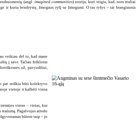
 bendruomenių (angl.
imagined communities
) teorija, kuri teigia, kad, nors realiai
ge ir kuria bendrystę, žmogaus ryšį su žmogumi. O tas ryšys – tai brangiausia
kau veikiau dėl to, kad mane
ašių į save. Tačiau folkloras
ietiškesnės už, pavyzdžiui,
ip pat reiškia būti kolektyvo
noje vietoje ir kalbėti viena
remties vietas – vietas, kur
os realumą. Pagalvojus atrodo
 išgyvenamas būtent taip – jo