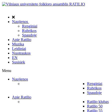
Naujienos
Renginiai
Rubrikos
Spaudoje
Apie Ratilio
Muzika
Leidiniai
Nuotraukos
EN
Susisiek
Menu
Naujienos
Renginiai
Rubrikos
Spaudoje
Apie Ratilio
Ratilio klubas
Ratilio 50
Ratilio 55