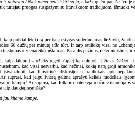
 ir nutariau / Niekuomet neatsiskirt su ja
,
a kažkap tėn panaše.
Vo je r
 tik turiejau pruogas susipažynt su
lituviškuom
tradicijuom, išmuokt vė
, kaip puikiai leidi orą per balso stygas suderindamas liežuvio, žandika
rdies 60 dūžių per minutę (
tūc tūc
). Ir tarp ratiliokų visai ne „chemij
a tikslumas ir vienareikšmiškumas. Pasaulis pažinus, deterministinis, ir 
 kaip dainuoti – užteks regėti, (apie) ką dainuoji. Užteks išsižioti i
r nustebtum, kad visai nesvarbu, kad nežinai, kokią natą groji armoni
 įsivaizduoti, kad filosofinės diskusijos su ratiliokais apie nepažin
? Ar suprasi, kad jeigu šviesą galima aprašyti keliais modeliais (geo
š įvairių kampų? Ar suprasi, kad folkloro pateikėja močiutė dainuoja
iš 
yra taip daugiaprasmiška?
si jau kitame kampe
.