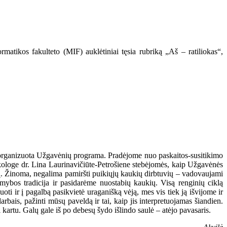
matikos fakulteto (MIF) auklėtiniai tęsia rubriką „Aš – ratiliokas“,
ro organizuota Užgavėnių programa. Pradėjome nuo paskaitos-susitikimo
loge dr. Lina Laurinavičiūte-Petrošiene stebėjomės, kaip Užgavėnės
ų. Žinoma, negalima pamiršti puikiųjų kaukių dirbtuvių – vadovaujami
ybos tradicija ir pasidarėme nuostabių kaukių. Visą renginių ciklą
i ir į pagalbą pasikvietė uraganišką vėją, mes vis tiek ją išvijome ir
bais, pažinti mūsų paveldą ir tai, kaip jis interpretuojamas šiandien.
kartu. Galų gale iš po debesų šydo išlindo saulė – atėjo pavasaris.