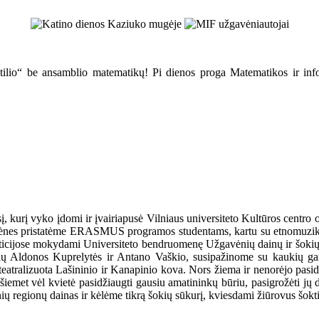
atilio“ be ansamblio matematikų! Pi dienos proga Matematikos ir infor
į, kurį vyko įdomi ir įvairiapusė Vilniaus universiteto Kultūros cent
gavėnes pristatėme ERASMUS programos studentams, kartu su etnomuziko
epeticijose mokydami Universiteto bendruomenę Užgavėnių dainų ir šoki
sių Aldonos Kuprelytės ir Antano Vaškio, susipažinome su kaukių gam
atralizuota Lašininio ir Kanapinio kova. Nors žiema ir nenorėjo pasiduot
et vėl kvietė pasidžiaugti gausiu amatininkų būriu, pasigrožėti jų dar
ių regionų dainas ir kėlėme tikrą šokių sūkurį, kviesdami žiūrovus šokti 