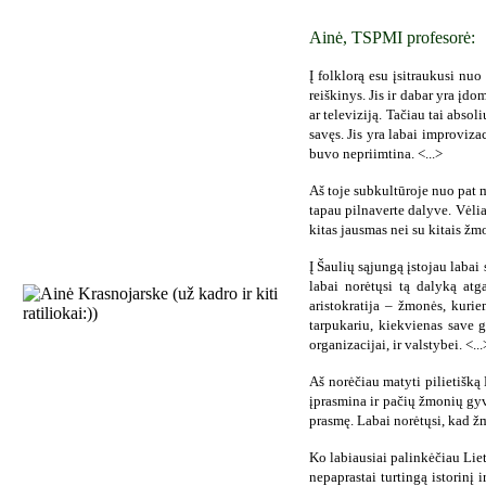
Ainė, TSPMI profesorė:
Į folklorą esu įsitraukusi nu
reiškinys. Jis ir dabar yra įd
ar televiziją. Tačiau tai absol
savęs. Jis yra labai improviza
buvo nepriimtina. <...>
Aš toje subkultūroje nuo pat 
tapau pilnaverte dalyve. Vėliau
kitas jausmas nei su kitais žm
Į Šaulių sąjungą įstojau labai
labai norėtųsi tą dalyką atg
aristokratija – žmonės, kurie
tarpukariu, kiekvienas save ge
organizacijai, ir valstybei. <...
Aš norėčiau matyti pilietišką
įprasmina ir pačių žmonių gyve
prasmę. Labai norėtųsi, kad ž
Ko labiausiai palinkėčiau Liet
nepaprastai turtingą istorinį 