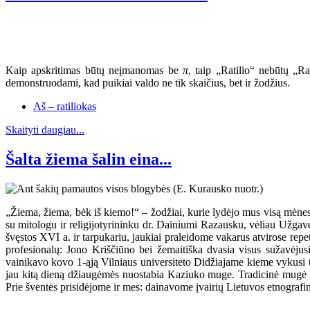
Kaip apskritimas būtų neįmanomas be
π
, taip „Ratilio“ nebūtų „R
demonstruodami, kad puikiai valdo ne tik skaičius, bet ir žodžius.
Aš – ratiliokas
Skaityti daugiau...
Šalta žiema šalin eina...
„Žiema, žiema, bėk iš kiemo!“ – žodžiai, kurie lydėjo mus visą mėnes
su mitologu ir religijotyrininku dr. Dainiumi Razausku, vėliau Už
švęstos XVI a. ir tarpukariu, jaukiai praleidome vakarus atvirose r
profesionalų: Jono Kriščiūno bei žemaitiška dvasia visus sužavėju
vainikavo kovo 1-ąją Vilniaus universiteto Didžiajame kieme vykusi te
jau kitą dieną džiaugėmės nuostabia Kaziuko muge. Tradicinė mugė šiem
Prie šventės prisidėjome ir mes: dainavome įvairių Lietuvos etnografin