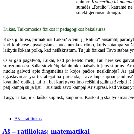
dainuo:
K
oncertin
ą
tik paėmiau
suradės „Ratilio“, katramė ne
sutėkt ger
iausiu
draugu.
Lukas, Taikomosios fizikos ir pedagogikos bakalauras:
Koks gi tu esi, pirmakursi Lukai? Ateini į „Ratilio“ ansamblį parodyti
kad klubuose apsvaigstama nuo muzikos ritmo, kuris sutampa su ši
laikytis šokant polką, kad neišskristum. Tu juk fizikas! Tavo stabas yr
O ar gali pagalvoti, Lukai, kad po keleto metų Tau nereikės galvoti,
surezonuos su šalia stovinčių dainininkų balsais ir juos stiprins. A
nuolat galvoti apie žingsnelius ir kojos pačios nesikilnoja? Ar gali
egzistavimas yra tik abejotina prielaida, Tave taip stipriai jaudins
kvantinė optika), tai ir į bet kurį gyvenimo reiškinį galima žvelgti i
patį kampą su ja lįsti – susirask savo kampą! Ar suprasi, kad viskas 
Taigi, Lukai, ir šį laišką suprask, kaip nori. Kaskart jį skaitydamas
bū
Aš – ratiliokas
Aš – ratiliokas: matematikai