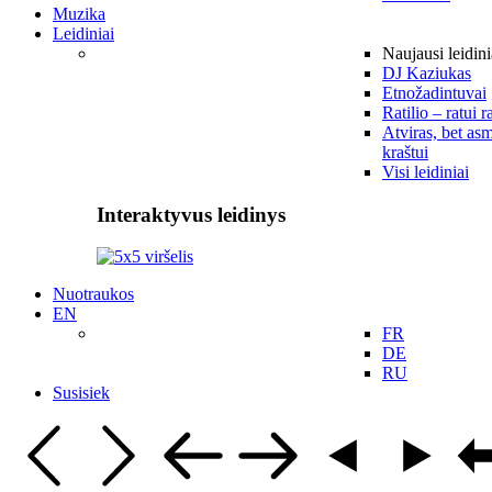
Muzika
Leidiniai
Naujausi leidini
DJ Kaziukas
Etnožadintuvai
Ratilio – ratui r
Atviras, bet asm
kraštui
Visi leidiniai
Interaktyvus leidinys
Nuotraukos
EN
FR
DE
RU
Susisiek