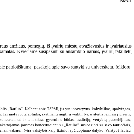
Akvilė
raus amžiaus, pomėgių, iš įvairių miestų atvažiavusius ir įvairiausius
pamatas. Kviečiame susipažinti su ansamblio nariais, įvairių fakultetų
pie patriotiškumą, pasakoja apie savo santykį su universitetu, folkloru,
is „Ratilio“. Kalbant apie TSPMI, jis yra inovatyvus, kokybiškas, spalvingas,
Tai motyvuota aplinka, skatinanti augti ir veikti. Na, o ateitis remiasi į praeitį,
koncertai, tai ir tam tikras gyvenimo būdas: tradicijų, vertybių puoselėjimas,
kartojamas jausmas koncertuojant su „Ratilio“ susipažinti su savo tautiečiais,
ienam vakarui. Nėra valstybės kaip fizinio, apčiuopiamo dalyko. Valstybė labiau