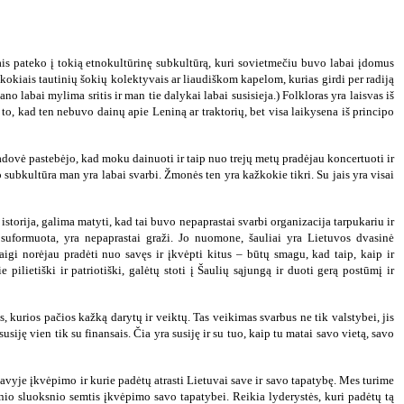
ais pateko į tokią etnokultūrinę subkultūrą, kuri sovietmečiu buvo labai įdomus
ažkokiais tautinių šokių kolektyvais ar liaudiškom kapelom, kurias girdi per radiją
mano labai mylima sritis ir man tie dalykai labai susisieja.) Folkloras yra laisvas iš
l to, kad ten nebuvo dainų apie Leniną ar traktorių, bet visa laikysena iš principo
ovė pastebėjo, kad moku dainuoti ir taip nuo trejų metų pradėjau koncertuoti ir
oro subkultūra man yra labai svarbi. Žmonės ten yra kažkokie tikri. Su jais yra visai
istorija, galima matyti, kad tai buvo nepaprastai svarbi organizacija tarpukariu ir
o suformuota, yra nepaprastai graži. Jo nuomone, šauliai yra Lietuvos dvasinė
 Taigi norėjau pradėti nuo savęs ir įkvėpti kitus – būtų smagu, kad taip, kaip ir
 pilietiški ir patriotiški, galėtų stoti į Šaulių sąjungą ir duoti gerą postūmį ir
 kurios pačios kažką darytų ir veiktų. Tas veikimas svarbus ne tik valstybei, jis
ę vien tik su finansais. Čia yra susiję ir su tuo, kaip tu matai savo vietą, savo
 savyje įkvėpimo ir kurie padėtų atrasti Lietuvai save ir savo tapatybę. Mes turime
rinio sluoksnio semtis įkvėpimo savo tapatybei. Reikia lyderystės, kuri padėtų tą