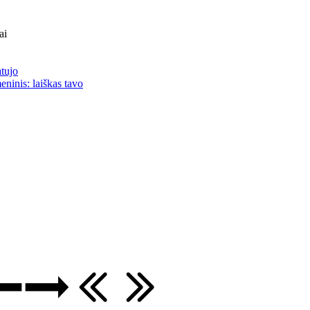
ai
atujo
eninis: laiškas tavo