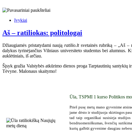
Įvykiai
Aš – ratiliokas: politologai
Džiaugiamės pristatydami naują
ratilio.lt
svetainės rubriką – „Aš – ra
dalykus tyrinėjančius Vilniaus universiteto studentus bei alumnus. Ki
auklėtiniais, iš arčiau.
Šįsyk gražia Valstybės atkūrimo dienos proga Tarptautinių santykių ir p
Tėvyne. Malonaus skaitymo!
Ūla, TSPMI 1 kurso Politikos mo
Prieš pusę metų mano gyvenime atsirad
jame dėsto ir studijuoja skirtingos pasa
tad taip organiškai susisieja studijo
bendruomeniškumas, švenčių sutikimas 
kurių galbūt gyvenime daugiau nebesuti