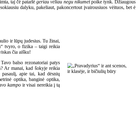
imta, taj čė patarlė
geriau vėliau negu nikumet
poike tynk. Džiaugous
sokiausiu dalyku, pakeliaut, pakoncertout įvairousiuos vėituos, bet ė
ulio ir lūpų judesius. Tu žinai,
a“ tvyro, o fizika – taigi reikia
viskas čia aišku!
r Tavo balso rezonatoriai patys
ka? Ar manai, kad šokyje reikia
ų pasaulį, apie tai, kad dėsnių
metrinė optika, banginė optika,
savo kampo
ir visai nereikia į tą