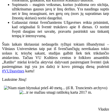
romėnams, graikams, kai kurioms Kaukazo tautoms.
Supimasis – maginis veiksmas, kuriuo įvaldoma oro stichija,
užtikrinamas gausus javų ir linų derlius. Yra naudinga suptis
net ir linų neauginant, nes gerų orų (nors jų supratimas tarp
žmonių skiriasi) norisi daugeliui.
Galiausiai rimtai švenčiantiems Užgavėnes reikia prisiminti,
kad originaliai ši šventė trukdavo apie 8 dienas. O norint
švęsti daugiau nei savaitę, pravartu pasirinkti sau tinkantį
tempą ir intensyvumą.
Šiais laikais tikriausiai nedaugelis ryžtųsi tokiam išbandymui –
Vilniaus Universitetas taip pat iš švenčiančiųjų nereikalaus tokio
uolaus ir, teisybę sakant, studijas galbūt šiek tiek trikdančio
atsidavimo. Tačiau VU Kultūros centras ir folkloro ansamblis
„Ratilio“ mielai kviečia aktyviai dalyvauti pasirengiant šventei (juk
pasirengimas irgi yra jos dalis) ir kovo pirmąją dieną praleisti
#VUžgavėnes
kartu!
Lauksime Jūsų!
Vladas