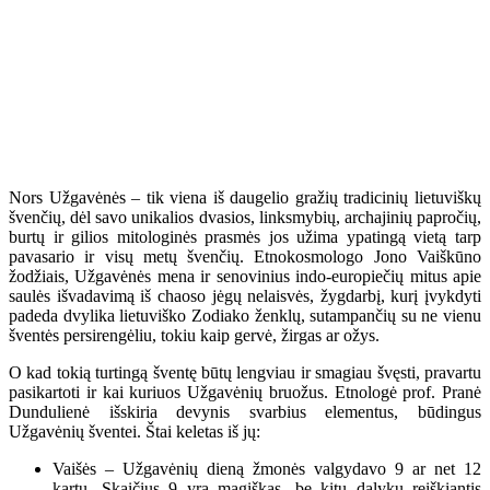
Nors Užgavėnės – tik viena iš daugelio gražių tradicinių lietuviškų
švenčių, dėl savo unikalios dvasios, linksmybių, archajinių papročių,
burtų ir gilios mitologinės prasmės jos užima ypatingą vietą tarp
pavasario ir visų metų švenčių. Etnokosmologo Jono Vaiškūno
žodžiais, Užgavėnės mena ir senovinius indo-europiečių mitus apie
saulės išvadavimą iš chaoso jėgų nelaisvės, žygdarbį, kurį įvykdyti
padeda dvylika lietuviško Zodiako ženklų, sutampančių su ne vienu
šventės persirengėliu, tokiu kaip gervė, žirgas ar ožys.
O kad tokią turtingą šventę būtų lengviau ir smagiau švęsti, pravartu
pasikartoti ir kai kuriuos Užgavėnių bruožus. Etnologė prof. Pranė
Dundulienė išskiria devynis svarbius elementus, būdingus
Užgavėnių šventei. Štai keletas iš jų:
Vaišės – Užgavėnių dieną žmonės valgydavo 9 ar net 12
kartų. Skaičius 9 yra magiškas, be kitų dalykų reiškiantis