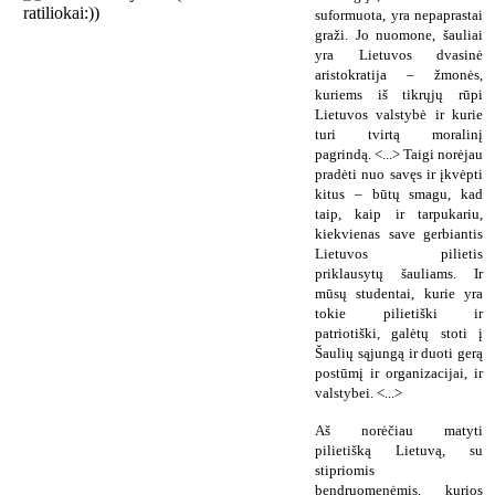
suformuota, yra nepaprastai
graži. Jo nuomone, šauliai
yra Lietuvos dvasinė
aristokratija – žmonės,
kuriems iš tikrųjų rūpi
Lietuvos valstybė ir kurie
turi tvirtą moralinį
pagrindą. <...> Taigi norėjau
pradėti nuo savęs ir įkvėpti
kitus – būtų smagu, kad
taip, kaip ir tarpukariu,
kiekvienas save gerbiantis
Lietuvos pilietis
priklausytų šauliams. Ir
mūsų studentai, kurie yra
tokie pilietiški ir
patriotiški, galėtų stoti į
Šaulių sąjungą ir duoti gerą
postūmį ir organizacijai, ir
valstybei. <...>
Aš norėčiau matyti
pilietišką Lietuvą, su
stipriomis
bendruomenėmis, kurios