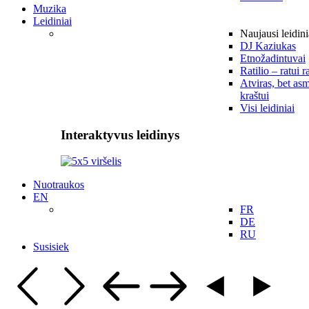
Muzika
Leidiniai
Naujausi leidini
DJ Kaziukas
Etnožadintuvai
Ratilio – ratui r
Atviras, bet asm
kraštui
Visi leidiniai
Interaktyvus leidinys
Nuotraukos
EN
FR
DE
RU
Susisiek