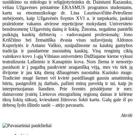
susitikimo su mitologu ir religijotyrininku dr. Dainiumi Razausku,
vėliau Užgavėnes pristatėme ERASMUS programos studentams,
kartu su etnomuzikologe dr. Lina Laurinavičiūte-Petrošiene
stebėjomės, kaip Užgavėnės švęstos XVI a. ir tarpukariu, jaukiai
praleidome vakarus atvirose repeticijose mokydami Universiteto
bendruomenę Užgavėnių dainų ir šokių. Žinoma, negalima pamiršti
puikiųjų kaukių dirbtuvių – vadovaujami profesionalų: Jono
Kriščiūno bei žemaitiška dvasia visus sužavėjusių Aldonos
Kuprelytės ir Antano Vaškio, susipažinome su kaukių gamybos
tradicija ir pasidarėme nuostabių kaukių. Visą renginių ciklą
vainikavo kovo 1-ąją Vilniaus universiteto Didžiajame kieme vykusi
teatralizuota Lašininio ir Kanapinio kova. Nors žiema ir nenorėjo
pasiduoti ir į pagalbą pasikvietė uraganišką vėją, mes vis tiek ją
išvijome ir jau kitą dieną džiaugėmės nuostabia Kaziuko muge.
Tradicinė mugė šiemet vėl kvietė pasidžiaugti gausiu amatininkų
būriu, pasigrožėti jų darbais, pažinti mūsų paveldą ir tai, kaip jis
interpretuojamas šiandien. Prie šventės prisidėjome ir mes:
dainavome įvairių Lietuvos etnografinių regionų dainas ir kėlėme
tikrą šokių sūkurį, kviesdami žiūrovus šokti kartu. Galų gale iš po
debesų šydo išlindo saulė – atėjo pavasaris.
Akvilė