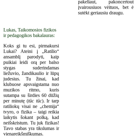
pakeliaut, pakoncertout
įvairousiuos vėituos, bet ė
sutėkt ger
iausiu
draugu.
Lukas, Taikomosios fizikos
ir pedagogikos bakalauras:
Koks gi tu esi, pirmakursi
Lukai? Ateini į „Ratilio“
ansamblį parodyti, kaip
puikiai leidi orą per balso
stygas suderindamas
liežuvio, žandikaulio ir lūpų
judesius. Tu žinai, kad
klubuose apsvaigstama nuo
muzikos ritmo, kuris
sutampa su širdies 60 dūžių
per minutę (
tūc tūc
). Ir tarp
ratiliokų visai ne „chemija“
tvyro, o fizika – taigi reikia
laikytis šokant polką, kad
neišskristum. Tu juk fizikas!
Tavo stabas yra tikslumas ir
vienareikšmiškumas.