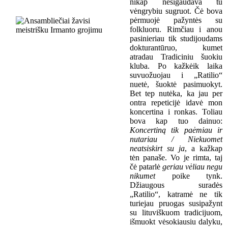
nikap nesigaudava tu
vėngrybiu sugruot. Čė bova
pėrmuojė pažyntės su
folkluoru. Rimčiau i anou
pasinieriau tik studijoudams
dokturantūruo, kumet
atradau Tradiciniu šuokiu
kluba. Po kažkėik laika
suvuožuojau i „Ratilio“
nuetė, šuoktė pasimuokyt.
Bet tep nutėka, ka jau per
ontra repeticijė idavė mon
koncertina i ronkas. Toliau
bova kap tuo dainuo:
K
oncertin
ą
tik paėmiau ir
nutariau / Niekuomet
neatsiskirt su ja
,
a kažkap
tėn panaše.
Vo je rimta, taj
čė patarlė
geriau vėliau negu
nikumet
poike tynk.
Džiaugous suradės
„Ratilio“, katramė ne tik
turiejau pruogas susipažynt
su
lituviškuom
tradicijuom,
išmuokt vėsokiausiu dalyku,