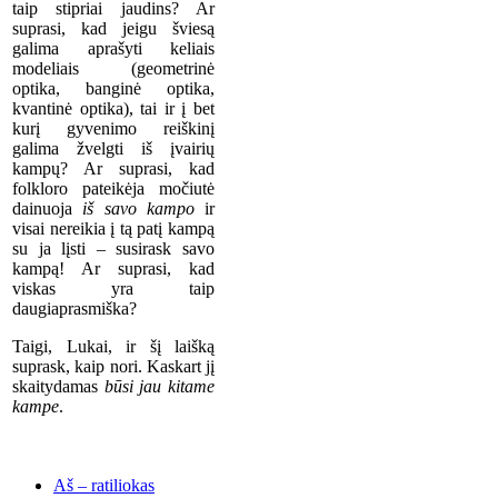
taip stipriai jaudins? Ar
suprasi, kad jeigu šviesą
galima aprašyti keliais
modeliais (geometrinė
optika, banginė optika,
kvantinė optika), tai ir į bet
kurį gyvenimo reiškinį
galima žvelgti iš įvairių
kampų? Ar suprasi, kad
folkloro pateikėja močiutė
dainuoja
iš savo kampo
ir
visai nereikia į tą patį kampą
su ja lįsti – susirask savo
kampą! Ar suprasi, kad
viskas yra taip
daugiaprasmiška?
Taigi, Lukai, ir šį laišką
suprask, kaip nori. Kaskart jį
skaitydamas
būsi jau kitame
kampe
.
Aš – ratiliokas