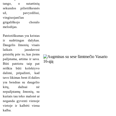
tango, o sutartinių
sekundos pilietiškesnės
už, pavyzdžiui,
vingiuojančias
grigališkojo choralo
melodijas.
Patriotiškumas yra keistas
ir sudėtingas dalykas.
Daugelis žmonių visais
laikais jausdavosi
prisirišę prie to, kas jiems
pažįstama, artima ir sava.
Būti patriotu taip pat
reiškia būti kolektyvo
dalimi, pripažinti, kad
tavo likimas bent iš dalies
yra bendras su daugelio
kitų, dažnai nė
nepažįstamų žmonių, su
kuriais tau teko malonė ar
neganda gyventi vienoje
vietoje ir kalbėti viena
kalba.