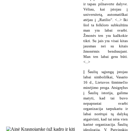
ir tapau pilnaverte dalyve.
Vėliau, kai įstojau į
universitetą, automatiškai
atėjau į „Ratilio“. <...> Iki
šiol ta folkloro subkultūra
man yra labai svarbi.
Žmonės ten yra kažkokie
tikri. Su jais yra visai kitas
jausmas nei su kitais
žmonėmis bendraujant.
Man ten labai gera būti.
<...>
Į Šaulių sąjungą įstojau
labai simboliškai, Vasario
16 d., Lietuvos šimtmečio
minėjimo proga. Atsigręžus
į Šaulių istorija, galima
matyti, kad tai buvo
nepaprastai svarbi
organizacija tarpukariu ir
labai norėtųsi tą dalyką
atgaivinti, kad tai nėra vien
karinė organizacija. Šaulių
ideologija, V. Putvinskio