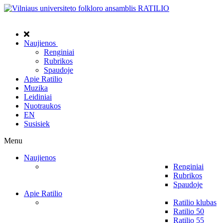
Naujienos
Renginiai
Rubrikos
Spaudoje
Apie Ratilio
Muzika
Leidiniai
Nuotraukos
EN
Susisiek
Menu
Naujienos
Renginiai
Rubrikos
Spaudoje
Apie Ratilio
Ratilio klubas
Ratilio 50
Ratilio 55