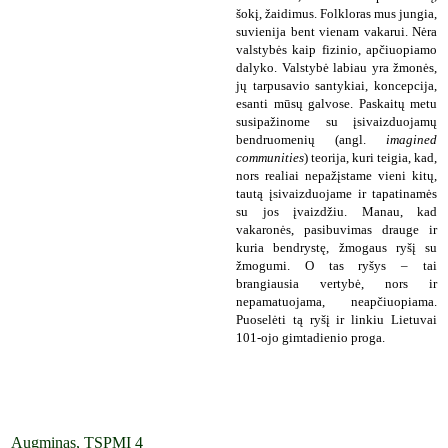
šokį, žaidimus. Folkloras mus jungia,
suvienija bent vienam vakarui. Nėra
valstybės kaip fizinio, apčiuopiamo
dalyko. Valstybė labiau yra žmonės,
jų tarpusavio santykiai, koncepcija,
esanti mūsų galvose. Paskaitų metu
susipažinome su įsivaizduojamų
bendruomenių (angl.
imagined
communities
) teorija, kuri teigia, kad,
nors realiai nepažįstame vieni kitų,
tautą įsivaizduojame ir tapatinamės
su jos įvaizdžiu. Manau, kad
vakaronės, pasibuvimas drauge ir
kuria bendrystę, žmogaus ryšį su
žmogumi. O tas ryšys – tai
brangiausia vertybė, nors ir
nepamatuojama, neapčiuopiama.
Puoselėti tą ryšį ir linkiu Lietuvai
101-ojo gimtadienio proga.
Augminas, TSPMI 4