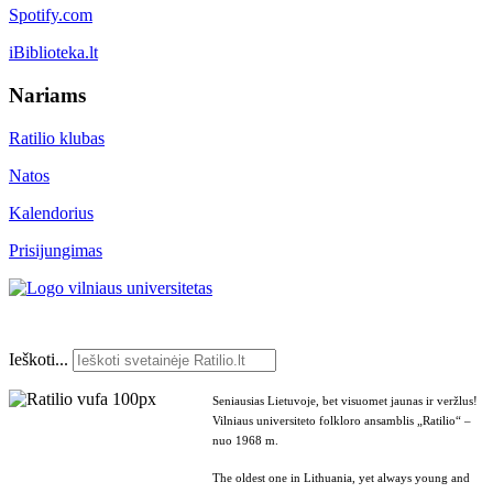
Spotify.com
iBiblioteka.lt
Nariams
Ratilio klubas
Natos
Kalendorius
Prisijungimas
Ieškoti...
Seniausias Lietuvoje, bet visuomet jaunas ir veržlus!
Vilniaus universiteto folkloro ansamblis „Ratilio“ –
nuo 1968 m.
The oldest one in Lithuania, yet always young and