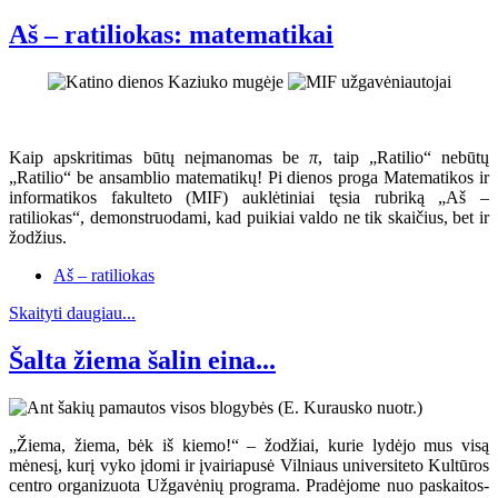
Aš – ratiliokas: matematikai
Kaip apskritimas būtų neįmanomas be
π
, taip „Ratilio“ nebūtų
„Ratilio“ be ansamblio matematikų! Pi dienos proga Matematikos ir
informatikos fakulteto (MIF) auklėtiniai tęsia rubriką „Aš –
ratiliokas“, demonstruodami, kad puikiai valdo ne tik skaičius, bet ir
žodžius.
Aš – ratiliokas
Skaityti daugiau...
Šalta žiema šalin eina...
„Žiema, žiema, bėk iš kiemo!“ – žodžiai, kurie lydėjo mus visą
mėnesį, kurį vyko įdomi ir įvairiapusė Vilniaus universiteto Kultūros
centro organizuota Užgavėnių programa. Pradėjome nuo paskaitos-