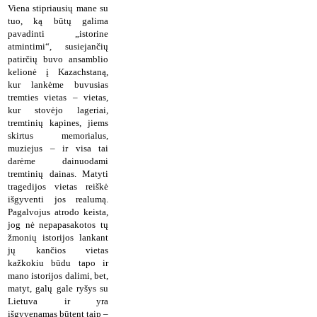
Viena stipriausių mane su
tuo, ką būtų galima
pavadinti „istorine
atmintimi“, susiejančių
patirčių buvo ansamblio
kelionė į Kazachstaną,
kur lankėme buvusias
tremties vietas – vietas,
kur stovėjo lageriai,
tremtinių kapines, jiems
skirtus memorialus,
muziejus – ir visa tai
darėme dainuodami
tremtinių dainas. Matyti
tragedijos vietas reiškė
išgyventi jos realumą.
Pagalvojus atrodo keista,
jog nė nepapasakotos tų
žmonių istorijos lankant
jų kančios vietas
kažkokiu būdu tapo ir
mano istorijos dalimi, bet,
matyt, galų gale ryšys su
Lietuva ir yra
išgyvenamas būtent taip –