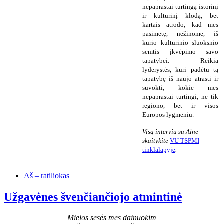
nepaprastai turtingą istorinį
ir kultūrinį klodą, bet
kartais atrodo, kad mes
pasimetę, nežinome, iš
kurio kultūrinio sluoksnio
semtis įkvėpimo savo
tapatybei. Reikia
lyderystės, kuri padėtų tą
tapatybę iš naujo atrasti ir
suvokti, kokie mes
nepaprastai turtingi, ne tik
regiono, bet ir visos
Europos lygmeniu.
Visą interviu su Aine
skaitykite
VU TSPMI
tinklalapyje
.
Aš – ratiliokas
Užgavėnes švenčiančiojo atmintinė
Mielos sesės mes dainuokim