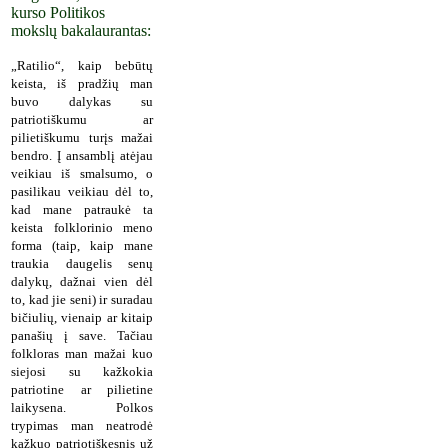
kurso Politikos
mokslų bakalaurantas:
„Ratilio“, kaip bebūtų
keista, iš pradžių man
buvo dalykas su
patriotiškumu ar
pilietiškumu turįs mažai
bendro. Į ansamblį atėjau
veikiau iš smalsumo, o
pasilikau veikiau dėl to,
kad mane patraukė ta
keista folklorinio meno
forma (taip, kaip mane
traukia daugelis senų
dalykų, dažnai vien dėl
to, kad jie seni) ir suradau
bičiulių, vienaip ar kitaip
panašių į save. Tačiau
folkloras man mažai kuo
siejosi su kažkokia
patriotine ar pilietine
laikysena. Polkos
trypimas man neatrodė
kažkuo patriotiškesnis už