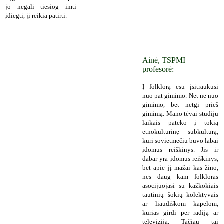
jo negali tiesiog imti
įdiegti, jį reikia patirti.
Ainė, TSPMI
profesorė:
Į folklorą esu įsitraukusi
nuo pat gimimo. Net ne nuo
gimimo, bet netgi prieš
gimimą. Mano tėvai studijų
laikais pateko į tokią
etnokultūrinę subkultūrą,
kuri sovietmečiu buvo labai
įdomus reiškinys. Jis ir
dabar yra įdomus reiškinys,
bet apie jį mažai kas žino,
nes daug kam folkloras
asocijuojasi su kažkokiais
tautinių šokių kolektyvais
ar liaudiškom kapelom,
kurias girdi per radiją ar
televiziją. Tačiau tai