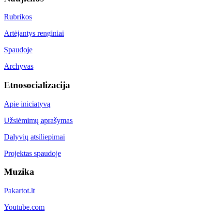
Rubrikos
Artėjantys renginiai
Spaudoje
Archyvas
Etnosocializacija
Apie iniciatyvą
Užsiėmimų aprašymas
Dalyvių atsiliepimai
Projektas spaudoje
Muzika
Pakartot.lt
Youtube.com