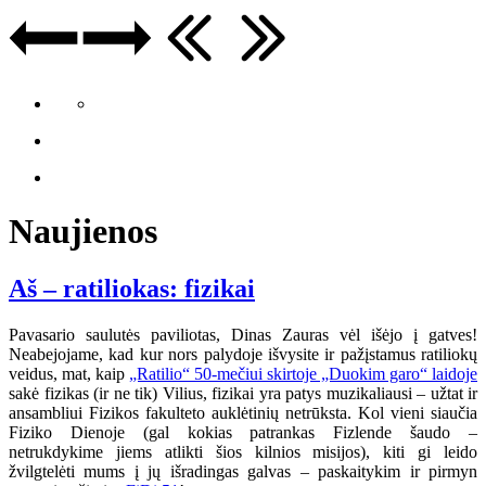
Naujienos
Aš – ratiliokas: fizikai
Pavasario saulutės paviliotas, Dinas Zauras vėl išėjo į gatves!
Neabejojame, kad kur nors palydoje išvysite ir pažįstamus ratiliokų
veidus, mat, kaip
„Ratilio“ 50-mečiui skirtoje „Duokim garo“ laidoje
sakė fizikas (ir ne tik) Vilius, fizikai yra patys muzikaliausi – užtat ir
ansambliui Fizikos fakulteto auklėtinių netrūksta. Kol vieni siaučia
Fiziko Dienoje (gal kokias patrankas Fizlende šaudo –
netrukdykime jiems atlikti šios kilnios misijos), kiti gi leido
žvilgtelėti mums į jų išradingas galvas – paskaitykim ir pirmyn