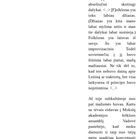
absoliučiai skirtingi
dalykai. <...> [F]olkloras yra
toks labiau džiazas.
(Džiazas yra kita mano
labai mylima sritis ir man
tie dalykai labai susisieja.)
Folkloras yra laisvas iš
savęs. Jis yra labai
improvizacinis. Todėl
sovietmečiu į jį buvo
žiūrima labai įtariai, mažų
mažiausiai. Ne tik dėl to,
kad ten nebuvo dainų apie
Leniną ar traktorių, bet visa
laikysena iš principo buvo
nepriimtina. <...>
Aš toje subkultūroje nuo
pat mažumės buvau. Kartu
su tėvais eidavau į Mokslų
akademijos folkloro
ansamblį. Vadovė
pastebėjo, kad moku
dainuoti ir taip nuo trejų
metų pradėjau koncertuoti