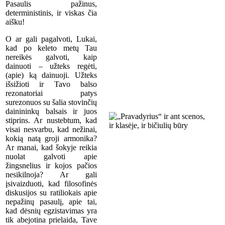
Pasaulis pažinus,
deterministinis, ir viskas čia
aišku!
O ar gali pagalvoti, Lukai,
kad po keleto metų Tau
nereikės galvoti, kaip
dainuoti – užteks regėti,
(apie) ką dainuoji. Užteks
išsižioti ir Tavo balso
rezonatoriai patys
surezonuos su šalia stovinčių
dainininkų balsais ir juos
stiprins. Ar nustebtum, kad
visai nesvarbu, kad nežinai,
kokią natą groji armonika?
Ar manai, kad šokyje reikia
nuolat galvoti apie
žingsnelius ir kojos pačios
nesikilnoja? Ar gali
įsivaizduoti, kad filosofinės
diskusijos su ratiliokais apie
nepažinų pasaulį, apie tai,
kad dėsnių egzistavimas yra
tik abejotina prielaida, Tave