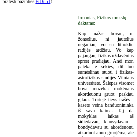
pratęsti pažinties
FiDi 51
!
Irmantas, Fizikos mokslų
daktaras:
Kap mažas bovau, ni
žonselius, ni jautelius
neganiau, vo su lituokliu
radijės ardžiau. Vo kap
pajaugau, fizikas uždavėnius
sprėst pradiejau. Anėi mon
patėka ė sekies, dil tuo
sumėslinau stuoti i fizikas-
astrofizikas studijės Vilniaus
universitetė. Šalėpas visomet
bova mozėka: mokėnaus
akordeuonu gruot, paskiau
gitara. Toriejė tievs irašės i
kasetė vėina banduonininka
iš sava kaima. Taj da
mokyklas laikas aš
sidiedavau, klausydavau i
bondydavau su akordeuonu
atkartuot anuo gruojėma, ale