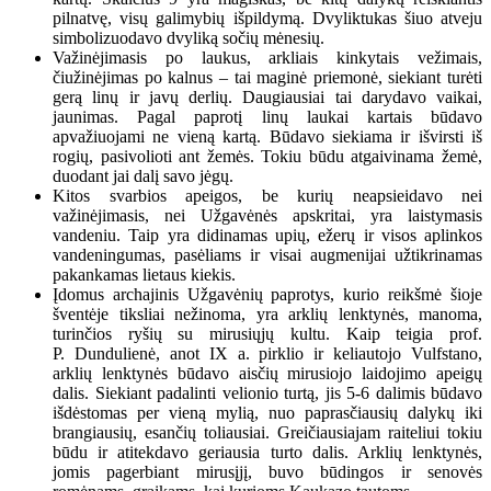
pilnatvę, visų galimybių išpildymą. Dvyliktukas šiuo atveju
simbolizuodavo dvyliką sočių mėnesių.
Važinėjimasis po laukus, arkliais kinkytais vežimais,
čiužinėjimas po kalnus – tai maginė priemonė, siekiant turėti
gerą linų ir javų derlių. Daugiausiai tai darydavo vaikai,
jaunimas. Pagal paprotį linų laukai kartais būdavo
apvažiuojami ne vieną kartą. Būdavo siekiama ir išvirsti iš
rogių, pasivolioti ant žemės. Tokiu būdu atgaivinama žemė,
duodant jai dalį savo jėgų.
Kitos svarbios apeigos, be kurių neapsieidavo nei
važinėjimasis, nei Užgavėnės apskritai, yra laistymasis
vandeniu. Taip yra didinamas upių, ežerų ir visos aplinkos
vandeningumas, pasėliams ir visai augmenijai užtikrinamas
pakankamas lietaus kiekis.
Įdomus archajinis Užgavėnių paprotys, kurio reikšmė šioje
šventėje tiksliai nežinoma, yra arklių lenktynės, manoma,
turinčios ryšių su mirusiųjų kultu. Kaip teigia prof.
P. Dundulienė, anot IX a. pirklio ir keliautojo Vulfstano,
arklių lenktynės būdavo aisčių mirusiojo laidojimo apeigų
dalis. Siekiant padalinti velionio turtą, jis 5-6 dalimis būdavo
išdėstomas per vieną mylią, nuo paprasčiausių dalykų iki
brangiausių, esančių toliausiai. Greičiausiajam raiteliui tokiu
būdu ir atitekdavo geriausia turto dalis. Arklių lenktynės,
jomis pagerbiant mirusįjį, buvo būdingos ir senovės