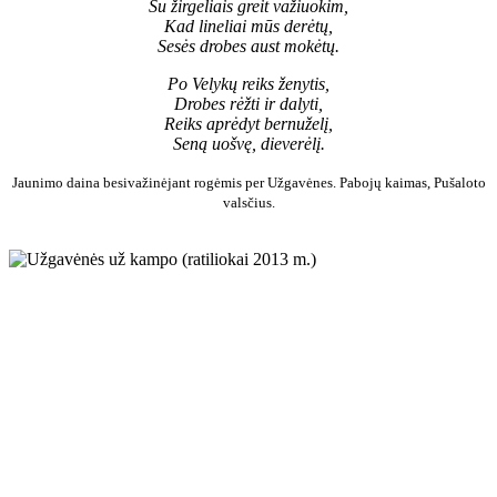
Su žirgeliais greit važiuokim,
Kad lineliai mūs derėtų,
Sesės drobes aust mokėtų.
Po Velykų reiks ženytis,
Drobes rėžti ir dalyti,
Reiks aprėdyt bernuželį,
Seną uošvę, dieverėlį.
Jaunimo daina besivažinėjant rogėmis per Užgavėnes. Pabojų kaimas, Pušaloto
valsčius.