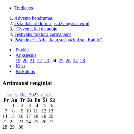
Tradicijos
Advento bendrumas
Džiaukis folkloru ir jis džiaugsis tavimi!
„Gyvenu, kai dainuoju“
Festivalis folkloro gurmanams
Pašokime?.. Arba, kaip susipažinti su „Ratilio“
Pradėti
Ankstesnis
19
20
21
22
23
24
25
26
27
28
Kitas
Paskutinis
Artimiausi renginiai
<<
<
Bal. 2025
>
>>
Pr
An
Tr
Kt
Pn
Šš
Sk
1
2
3
4
5
6
7
8
9
10
11
12
13
14
15
16
17
18
19
20
21
22
23
24
25
26
27
28
29
30