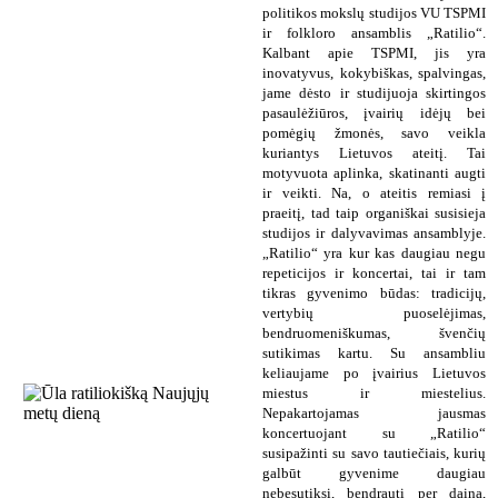
politikos mokslų studijos VU TSPMI
ir folkloro ansamblis „Ratilio“.
Kalbant apie TSPMI, jis yra
inovatyvus, kokybiškas, spalvingas,
jame dėsto ir studijuoja skirtingos
pasaulėžiūros, įvairių idėjų bei
pomėgių žmonės, savo veikla
kuriantys Lietuvos ateitį. Tai
motyvuota aplinka, skatinanti augti
ir veikti. Na, o ateitis remiasi į
praeitį, tad taip organiškai susisieja
studijos ir dalyvavimas ansamblyje.
„Ratilio“ yra kur kas daugiau negu
repeticijos ir koncertai, tai ir tam
tikras gyvenimo būdas: tradicijų,
vertybių puoselėjimas,
bendruomeniškumas, švenčių
sutikimas kartu. Su ansambliu
keliaujame po įvairius Lietuvos
miestus ir miestelius.
Nepakartojamas jausmas
koncertuojant su „Ratilio“
susipažinti su savo tautiečiais, kurių
galbūt gyvenime daugiau
nebesutiksi, bendrauti per dainą,