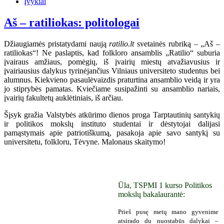
Įvykiai
Aš – ratiliokas: politologai
Džiaugiamės pristatydami naują
ratilio.lt
svetainės rubriką – „Aš –
ratiliokas“! Ne paslaptis, kad folkloro ansamblis „Ratilio“ suburia
įvairaus amžiaus, pomėgių, iš įvairių miestų atvažiavusius ir
įvairiausius dalykus tyrinėjančius Vilniaus universiteto studentus bei
alumnus. Kiekvieno pasaulėvaizdis praturtina ansamblio veidą ir yra
jo stiprybės pamatas. Kviečiame susipažinti su ansamblio nariais,
įvairių fakultetų auklėtiniais, iš arčiau.
Šįsyk gražia Valstybės atkūrimo dienos proga Tarptautinių santykių
ir politikos mokslų instituto studentai ir dėstytojai dalijasi
pamąstymais apie patriotiškumą, pasakoja apie savo santykį su
universitetu, folkloru, Tėvyne. Malonaus skaitymo!
Ūla, TSPMI 1 kurso Politikos
mokslų bakalaurantė:
Prieš pusę metų mano gyvenime
atsirado du nuostabūs dalykai –