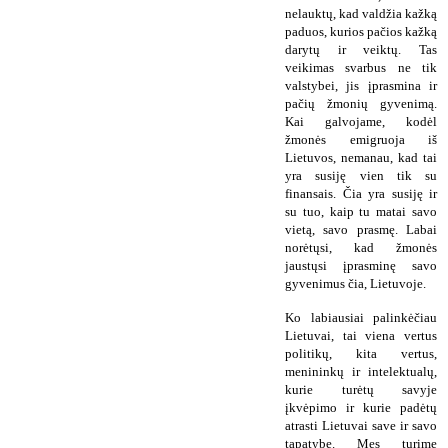
nelauktų, kad valdžia kažką
paduos, kurios pačios kažką
darytų ir veiktų. Tas
veikimas svarbus ne tik
valstybei, jis įprasmina ir
pačių žmonių gyvenimą.
Kai galvojame, kodėl
žmonės emigruoja iš
Lietuvos, nemanau, kad tai
yra susiję vien tik su
finansais. Čia yra susiję ir
su tuo, kaip tu matai savo
vietą, savo prasmę. Labai
norėtųsi, kad žmonės
jaustųsi įprasminę savo
gyvenimus čia, Lietuvoje.
Ko labiausiai palinkėčiau
Lietuvai, tai viena vertus
politikų, kita vertus,
menininkų ir intelektualų,
kurie turėtų savyje
įkvėpimo ir kurie padėtų
atrasti Lietuvai save ir savo
tapatybę. Mes turime