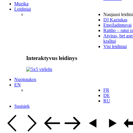
Muzika
Leidiniai
Naujausi leidini
DJ Kaziukas
Etnožadintuvai
Ratilio – ratui r
Atviras, bet asm
kraštui
Visi leidiniai
Interaktyvus leidinys
Nuotraukos
EN
FR
DE
RU
Susisiek