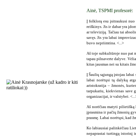
Ainė, TSPMI profesorė:
Į folklorą esu įsitraukusi nu
reiškinys. Jis ir dabar yra įd
ar televiziją. Tačiau tai absol
savęs. Jis yra labai improviza
buvo nepriimtina. <...>
Aš toje subkultūroje nuo pat 
tapau pilnaverte dalyve. Vėliau
kitas jausmas nei su kitais žm
Į Šaulių sąjungą įstojau labai
labai norėtųsi tą dalyką atg
aristokratija – žmonės, kurie
tarpukariu, kiekvienas save ge
organizacijai, ir valstybei. <...
Aš norėčiau matyti pilietišką
įprasmina ir pačių žmonių gyve
prasmę. Labai norėtųsi, kad ž
Ko labiausiai palinkėčiau Liet
nepaprastai turtingą istorinį 