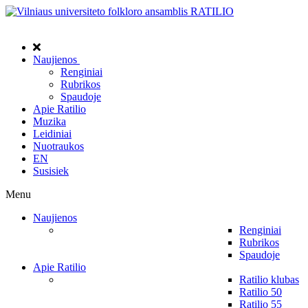
Naujienos
Renginiai
Rubrikos
Spaudoje
Apie Ratilio
Muzika
Leidiniai
Nuotraukos
EN
Susisiek
Menu
Naujienos
Renginiai
Rubrikos
Spaudoje
Apie Ratilio
Ratilio klubas
Ratilio 50
Ratilio 55