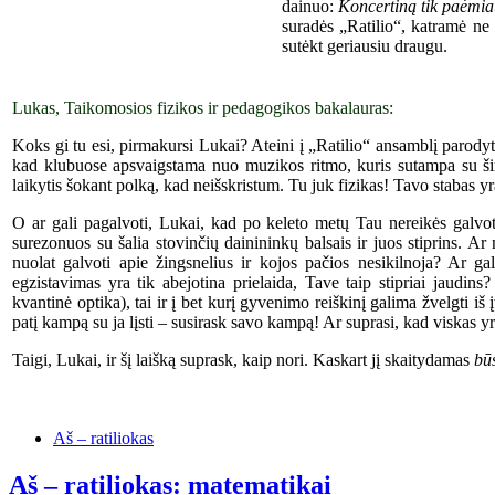
dainuo:
K
oncertin
ą
tik paėmiau
suradės „Ratilio“, katramė ne
sutėkt ger
iausiu
draugu.
Lukas, Taikomosios fizikos ir pedagogikos bakalauras:
Koks gi tu esi, pirmakursi Lukai? Ateini į „Ratilio“ ansamblį parodyti
kad klubuose apsvaigstama nuo muzikos ritmo, kuris sutampa su ši
laikytis šokant polką, kad neišskristum. Tu juk fizikas! Tavo stabas yr
O ar gali pagalvoti, Lukai, kad po keleto metų Tau nereikės galvoti,
surezonuos su šalia stovinčių dainininkų balsais ir juos stiprins. A
nuolat galvoti apie žingsnelius ir kojos pačios nesikilnoja? Ar gali
egzistavimas yra tik abejotina prielaida, Tave taip stipriai jaudins
kvantinė optika), tai ir į bet kurį gyvenimo reiškinį galima žvelgti i
patį kampą su ja lįsti – susirask savo kampą! Ar suprasi, kad viskas 
Taigi, Lukai, ir šį laišką suprask, kaip nori. Kaskart jį skaitydamas
bū
Aš – ratiliokas
Aš – ratiliokas: matematikai