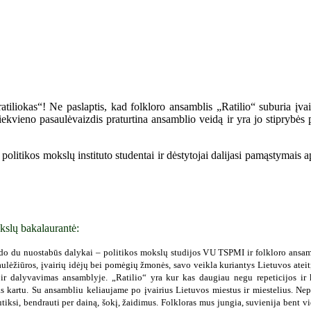
tiliokas“! Ne paslaptis, kad folkloro ansamblis „Ratilio“ suburia įvai
ekvieno pasaulėvaizdis praturtina ansamblio veidą ir yra jo stiprybės 
olitikos mokslų instituto studentai ir dėstytojai dalijasi pamąstymais a
kslų bakalaurantė:
o du nuostabūs dalykai – politikos mokslų studijos VU TSPMI ir folkloro ansambl
ulėžiūros, įvairių idėjų bei pomėgių žmonės, savo veikla kuriantys Lietuvos ateitį. 
s ir dalyvavimas ansamblyje. „Ratilio“ yra kur kas daugiau negu repeticijos ir 
kartu. Su ansambliu keliaujame po įvairius Lietuvos miestus ir miestelius. Nepa
ksi, bendrauti per dainą, šokį, žaidimus. Folkloras mus jungia, suvienija bent v