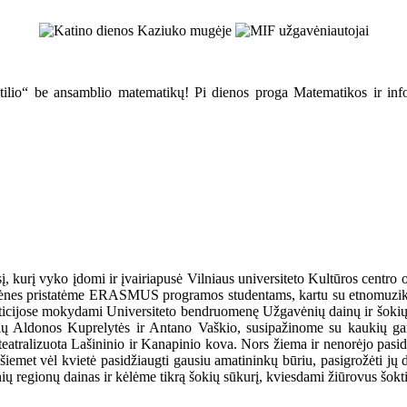
atilio“ be ansamblio matematikų! Pi dienos proga Matematikos ir infor
į, kurį vyko įdomi ir įvairiapusė Vilniaus universiteto Kultūros cent
gavėnes pristatėme ERASMUS programos studentams, kartu su etnomuziko
epeticijose mokydami Universiteto bendruomenę Užgavėnių dainų ir šoki
sių Aldonos Kuprelytės ir Antano Vaškio, susipažinome su kaukių gam
atralizuota Lašininio ir Kanapinio kova. Nors žiema ir nenorėjo pasiduot
et vėl kvietė pasidžiaugti gausiu amatininkų būriu, pasigrožėti jų dar
ių regionų dainas ir kėlėme tikrą šokių sūkurį, kviesdami žiūrovus šokti 