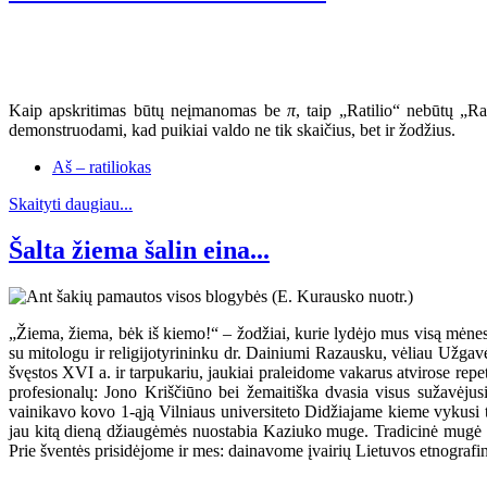
Kaip apskritimas būtų neįmanomas be
π
, taip „Ratilio“ nebūtų „R
demonstruodami, kad puikiai valdo ne tik skaičius, bet ir žodžius.
Aš – ratiliokas
Skaityti daugiau...
Šalta žiema šalin eina...
„Žiema, žiema, bėk iš kiemo!“ – žodžiai, kurie lydėjo mus visą mėnes
su mitologu ir religijotyrininku dr. Dainiumi Razausku, vėliau Už
švęstos XVI a. ir tarpukariu, jaukiai praleidome vakarus atvirose r
profesionalų: Jono Kriščiūno bei žemaitiška dvasia visus sužavėju
vainikavo kovo 1-ąją Vilniaus universiteto Didžiajame kieme vykusi te
jau kitą dieną džiaugėmės nuostabia Kaziuko muge. Tradicinė mugė šiem
Prie šventės prisidėjome ir mes: dainavome įvairių Lietuvos etnografin