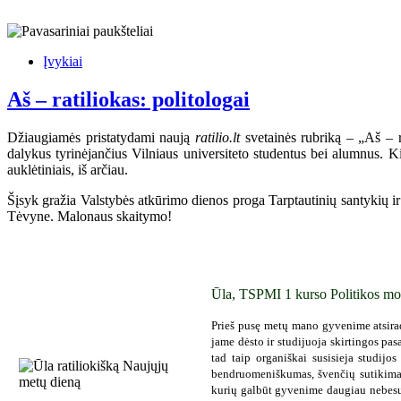
Įvykiai
Aš – ratiliokas: politologai
Džiaugiamės pristatydami naują
ratilio.lt
svetainės rubriką – „Aš – ra
dalykus tyrinėjančius Vilniaus universiteto studentus bei alumnus. Ki
auklėtiniais, iš arčiau.
Šįsyk gražia Valstybės atkūrimo dienos proga Tarptautinių santykių ir p
Tėvyne. Malonaus skaitymo!
Ūla, TSPMI 1 kurso Politikos mo
Prieš pusę metų mano gyvenime atsirad
jame dėsto ir studijuoja skirtingos pasa
tad taip organiškai susisieja studijo
bendruomeniškumas, švenčių sutikimas 
kurių galbūt gyvenime daugiau nebesuti