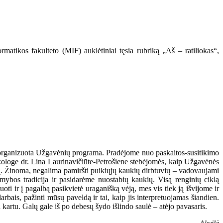
matikos fakulteto (MIF) auklėtiniai tęsia rubriką „Aš – ratiliokas“,
ro organizuota Užgavėnių programa. Pradėjome nuo paskaitos-susitikimo
loge dr. Lina Laurinavičiūte-Petrošiene stebėjomės, kaip Užgavėnės
ų. Žinoma, negalima pamiršti puikiųjų kaukių dirbtuvių – vadovaujami
ybos tradicija ir pasidarėme nuostabių kaukių. Visą renginių ciklą
i ir į pagalbą pasikvietė uraganišką vėją, mes vis tiek ją išvijome ir
bais, pažinti mūsų paveldą ir tai, kaip jis interpretuojamas šiandien.
kartu. Galų gale iš po debesų šydo išlindo saulė – atėjo pavasaris.