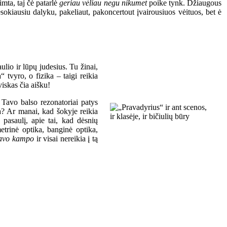
imta, taj čė patarlė
geriau vėliau negu nikumet
poike tynk. Džiaugous
sokiausiu dalyku, pakeliaut, pakoncertout įvairousiuos vėituos, bet ė
ulio ir lūpų judesius. Tu žinai,
a“ tvyro, o fizika – taigi reikia
viskas čia aišku!
r Tavo balso rezonatoriai patys
ka? Ar manai, kad šokyje reikia
ų pasaulį, apie tai, kad dėsnių
metrinė optika, banginė optika,
savo kampo
ir visai nereikia į tą