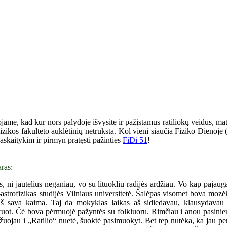
ojame, kad kur nors palydoje išvysite ir pažįstamus ratiliokų veidus, ma
i Fizikos fakulteto auklėtinių netrūksta. Kol vieni siaučia Fiziko Dienoj
 paskaitykim ir pirmyn pratęsti pažinties
FiDi 51
!
ras:
 ni jautelius neganiau, vo su lituokliu radijės ardžiau. Vo kap pajauga
s-astrofizikas studijės Vilniaus universitetė. Šalėpas visomet bova moz
iš sava kaima. Taj da mokyklas laikas aš sidiedavau, klausydava
uot. Čė bova pėrmuojė pažyntės su folkluoru. Rimčiau i anou pasinier
uojau i „Ratilio“ nuetė, šuoktė pasimuokyt. Bet tep nutėka, ka jau pe