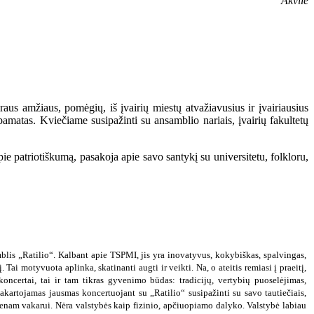
Akvilė
raus amžiaus, pomėgių, iš įvairių miestų atvažiavusius ir įvairiausius
pamatas. Kviečiame susipažinti su ansamblio nariais, įvairių fakultetų
pie patriotiškumą, pasakoja apie savo santykį su universitetu, folkloru,
is „Ratilio“. Kalbant apie TSPMI, jis yra inovatyvus, kokybiškas, spalvingas,
Tai motyvuota aplinka, skatinanti augti ir veikti. Na, o ateitis remiasi į praeitį,
koncertai, tai ir tam tikras gyvenimo būdas: tradicijų, vertybių puoselėjimas,
kartojamas jausmas koncertuojant su „Ratilio“ susipažinti su savo tautiečiais,
ienam vakarui. Nėra valstybės kaip fizinio, apčiuopiamo dalyko. Valstybė labiau