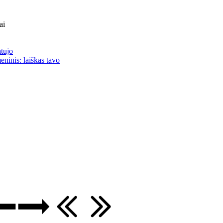
ai
atujo
eninis: laiškas tavo