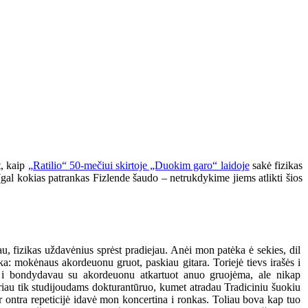
t, kaip
„Ratilio“ 50-mečiui skirtoje „Duokim garo“ laidoje
sakė fizikas
e (gal kokias patrankas Fizlende šaudo – netrukdykime jiems atlikti šios
u, fizikas uždavėnius sprėst pradiejau. Anėi mon patėka ė sekies, dil
ėka: mokėnaus akordeuonu gruot, paskiau gitara. Toriejė tievs irašės i
u i bondydavau su akordeuonu atkartuot anuo gruojėma, ale nikap
iau tik studijoudams dokturantūruo, kumet atradau Tradiciniu šuokiu
r ontra repeticijė idavė mon koncertina i ronkas. Toliau bova kap tuo