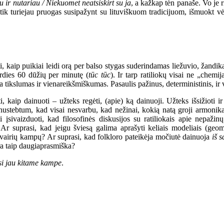
 ir nutariau / Niekuomet neatsiskirt su ja
,
a kažkap tėn panaše.
Vo je r
 tik turiejau pruogas susipažynt su
lituviškuom
tradicijuom, išmuokt vė
, kaip puikiai leidi orą per balso stygas suderindamas liežuvio, žandika
rdies 60 dūžių per minutę (
tūc tūc
). Ir tarp ratiliokų visai ne „chemij
a tikslumas ir vienareikšmiškumas. Pasaulis pažinus, deterministinis, ir 
 kaip dainuoti – užteks regėti, (apie) ką dainuoji. Užteks išsižioti i
r nustebtum, kad visai nesvarbu, kad nežinai, kokią natą groji armoni
 įsivaizduoti, kad filosofinės diskusijos su ratiliokais apie nepažin
? Ar suprasi, kad jeigu šviesą galima aprašyti keliais modeliais (geo
š įvairių kampų? Ar suprasi, kad folkloro pateikėja močiutė dainuoja
iš 
yra taip daugiaprasmiška?
si jau kitame kampe
.