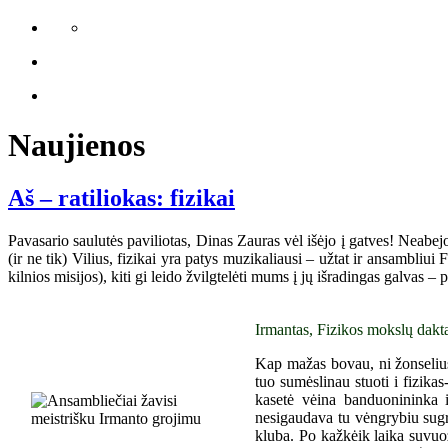
Naujienos
Aš – ratiliokas: fizikai
Pavasario saulutės paviliotas, Dinas Zauras vėl išėjo į gatves! Neabej
(ir ne tik) Vilius, fizikai yra patys muzikaliausi – užtat ir ansambliu
kilnios misijos), kiti gi leido žvilgtelėti mums į jų išradingas galvas –
Irmantas, Fizikos mokslų dakta
Kap mažas bovau, ni žonselius,
tuo sumėslinau stuoti i fizika
kasetė vėina banduonininka 
nesigaudava tu vėngrybiu sugr
kluba. Po kažkėik laika suvuož