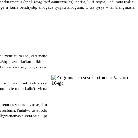
 bendruomenių (angl.
imagined communities
) teorija, kuri teigia, kad, nors realiai
ge ir kuria bendrystę, žmogaus ryšį su žmogumi. O tas ryšys – tai brangiausia
kau veikiau dėl to, kad mane
ašių į save. Tačiau folkloras
ietiškesnės už, pavyzdžiui,
ip pat reiškia būti kolektyvo
noje vietoje ir kalbėti viena
remties vietas – vietas, kur
os realumą. Pagalvojus atrodo
 išgyvenamas būtent taip – jo