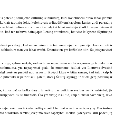
ais pateko į tokią etnokultūrinę subkultūrą, kuri sovietmečiu buvo labai įdomus
ažkokiais tautinių šokių kolektyvais ar liaudiškom kapelom, kurias girdi per radiją
mano labai mylima sritis ir man tie dalykai labai susisieja.) Folkloras yra laisvas iš
l to, kad ten nebuvo dainų apie Leniną ar traktorių, bet visa laikysena iš principo
ovė pastebėjo, kad moku dainuoti ir taip nuo trejų metų pradėjau koncertuoti ir
oro subkultūra man yra labai svarbi. Žmonės ten yra kažkokie tikri. Su jais yra visai
istorija, galima matyti, kad tai buvo nepaprastai svarbi organizacija tarpukariu ir
o suformuota, yra nepaprastai graži. Jo nuomone, šauliai yra Lietuvos dvasinė
 Taigi norėjau pradėti nuo savęs ir įkvėpti kitus – būtų smagu, kad taip, kaip ir
 pilietiški ir patriotiški, galėtų stoti į Šaulių sąjungą ir duoti gerą postūmį ir
 kurios pačios kažką darytų ir veiktų. Tas veikimas svarbus ne tik valstybei, jis
ę vien tik su finansais. Čia yra susiję ir su tuo, kaip tu matai savo vietą, savo
 savyje įkvėpimo ir kurie padėtų atrasti Lietuvai save ir savo tapatybę. Mes turime
rinio sluoksnio semtis įkvėpimo savo tapatybei. Reikia lyderystės, kuri padėtų tą