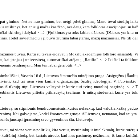
o pat gimimo. Net ne nuo gimimo, bet netgi prieš gimimą. Mano tėvai studijų laik
omus reiškinys, bet apie jį mažai kas žino, nes daug kam folkloras asocijuojasi su k
iučiai skirtingi dalykai. <...> [F]olkloras yra toks labiau džiazas. (Džiazas yra kita 
cinis. Todėl sovietmečiu į jį buvo žiūrima labai įtariai, mažų mažiausiai. Ne tik dė
mažumės buvau. Kartu su tėvais eidavau į Mokslų akademijos folkloro ansamblį. Vad
, kai įstojau į universitetą, automatiškai atėjau į „Ratilio“. <...> Iki šiol ta folkl
onėmis bendraujant. Man ten labai gera būti. <...>
 simboliškai, Vasario 16 d., Lietuvos šimtmečio minėjimo proga. Atsigręžus į Šaulių 
aivinti, kad tai nėra vien karinė organizacija. Šaulių ideologija, V. Putvinski
ms iš tikrųjų rūpi Lietuvos valstybė ir kurie turi tvirtą moralinį pagrindą. <...>
rbiantis Lietuvos pilietis priklausytų šauliams. Ir mūsų studentai, kurie yra tokie
>
 Lietuvą, su stipriomis bendruomenėmis, kurios nelauktų, kad valdžia kažką paduos,
nimą. Kai galvojame, kodėl žmonės emigruoja iš Lietuvos, nemanau, kad tai yra susij
monės jaustųsi įprasminę savo gyvenimus čia, Lietuvoje.
uvai, tai viena vertus politikų, kita vertus, menininkų ir intelektualų, kurie turėtų
ir kultūrinį klodą, bet kartais atrodo, kad mes pasimetę, nežinome, iš kurio kultū