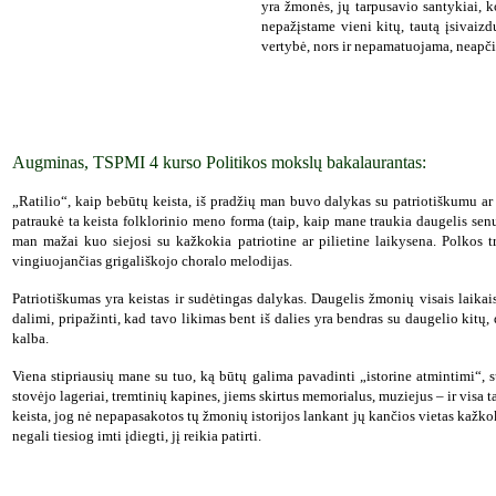
yra žmonės, jų tarpusavio santykiai,
nepažįstame vieni kitų, tautą įsivaiz
vertybė, nors ir nepamatuojama, neapči
Augminas, TSPMI 4 kurso Politikos mokslų bakalaurantas:
„Ratilio“, kaip bebūtų keista, iš pradžių man buvo dalykas su patriotiškumu ar
patraukė ta keista folklorinio meno forma (taip, kaip mane traukia daugelis senų 
man mažai kuo siejosi su kažkokia patriotine ar pilietine laikysena. Polkos t
vingiuojančias grigališkojo choralo melodijas.
Patriotiškumas yra keistas ir sudėtingas dalykas. Daugelis žmonių visais laikais 
dalimi, pripažinti, kad tavo likimas bent iš dalies yra bendras su daugelio kit
kalba.
Viena stipriausių mane su tuo, ką būtų galima pavadinti „istorine atmintimi“, 
stovėjo lageriai, tremtinių kapines, jiems skirtus memorialus, muziejus – ir visa
keista, jog nė nepapasakotos tų žmonių istorijos lankant jų kančios vietas kažkok
negali tiesiog imti įdiegti, jį reikia patirti.