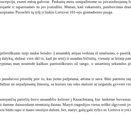
 koncepcija, esanti mūsų galvose. Paskaitų metu susipažinome su įsivaizduojamų
duojame ir tapatinamės su jos įvaizdžiu. Manau, kad vakaronės, pasibuvimas drau
uopiama. Puoselėti tą ryšį ir linkiu Lietuvai 101-ojo gimtadienio proga.
 pilietiškumu turįs mažai bendro. Į ansamblį atėjau veikiau iš smalsumo, o pasili
dalykų, dažnai vien dėl to, kad jie seni) ir suradau bičiulių, vienaip ar kitaip pan
rypimas man neatrodė kažkuo patriotiškesnis už tango, o sutartinių sekundos pil
jausdavosi prisirišę prie to, kas jiems pažįstama, artima ir sava. Būti patriotu ta
ų, dažnai nė nepažįstamų žmonių, su kuriais tau teko malonė ar neganda gyventi vie
susiejančių patirčių buvo ansamblio kelionė į Kazachstaną, kur lankėme buvusias t
 tai darėme dainuodami tremtinių dainas. Matyti tragedijos vietas reiškė išgyventi j
iu būdu tapo ir mano istorijos dalimi, bet, matyt, galų gale ryšys su Lietuva ir yra