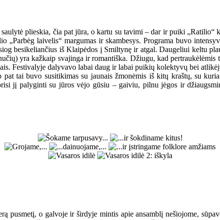
lytė plieskia, čia pat jūra, o kartu su tavimi – dar ir puiki „Ratilio“ k
valio „Parbėg laivelis“ margumas ir skambesys. Programa buvo intensyvi
iog besikeliančius iš Klaipėdos į Smiltynę ir atgal. Daugeliui keltu p
inučių) yra kažkaip svajinga ir romantiška. Džiugu, kad pertraukėlėmis t
vais. Festivalyje dalyvavo labai daug ir labai puikių kolektyvų bei atlikėjų
ip pat tai buvo susitikimas su jaunais žmonėmis iš kitų kraštų, su kur
risi jį palyginti su jūros vėjo gūsiu – gaiviu, pilnu jėgos ir džiaugsmi
ą pusmetį, o galvoje ir širdyje mintis apie ansamblį nešiojome, sūpavom