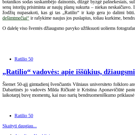
botanikos sodas suskambėjo dainomis, dūzgė byzgė pašnekesiais, sulin
senų istorijų prisiminta ar naujų planų sukurta – niekas neskaičiavo.
žodžių nupasakoti, kas gi tas „Ratilio“ ir kaip gera jo dalimi būt
dešimtmečiai“
ir rašykime naujus jos puslapius, toliau kurkime, bendra
O dalelę viso šventės džiaugsmo pavyko užfiksuoti uoliems fotografam
Ratilio 50
„Ratilio“ vadovės: apie iššūkius, džiaugsm
Šiemet 50-ąjį gimtadienį švenčiantis Vilniaus universiteto folkloro an
Dabartinės jo vadovės Milda Ričkutė ir Kristina Aponavičiūtė paste
laikotarpį buvę momentų, kai nuo narių bendruomeniškumo priklausė 
Ratilio 50
Skaityti daugiau...