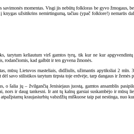
utos savimonės momentas. Visgi jis nebūtų folkloras be gyvo žmogaus, be 
udėta į knygas užsitikrins nemirtingumą, tačiau (ypač folklore!) nemar
oks, tarytum keliautum virš gamtos tyrų, tik kur ne kur apgyvendint
mis, rodančiomis, kad galbūt ir ten gyvena žmonės.
as, mūsų Lietuvos masteliais, didžiulis, užimantis apytiksliai 2 mln. 
t dėl savo stilistikos tarytum tirpsta toje erdvėje, tarp dangaus ir žemės p
, o šalia jų – žvilgančią Jenisiejaus juostą, gamtos ansamblis pasipil
i, nors ir daug tankesni. Ir ant tų kalnų garsiai suskambėjo ir mūsų lie
ire atpažįstamų kraujasiurbių vabzdžių miškuose taip pat nestinga, nuo ku