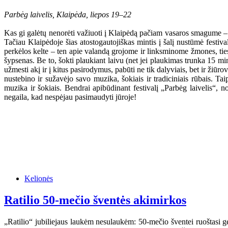
Parbėg laivelis, Klaipėda, liepos 19–22
Kas gi galėtų nenorėti važiuoti į Klaipėdą pačiam vasaros smagume – sau
Tačiau Klaipėdoje šias atostogautojiškas mintis į šalį nustūmė festi
perkėlos kelte – ten apie valandą grojome ir linksminome žmones, ties
šypsenas. Be to, šokti plaukiant laivu (net jei plaukimas trunka 15 m
užmesti akį ir į kitus pasirodymus, pabūti ne tik dalyviais, bet ir žiūro
nustebino ir sužavėjo savo muzika, šokiais ir tradiciniais rūbais. Ta
muzika ir šokiais. Bendrai apibūdinant festivalį „Parbėg laivelis“, no
negaila, kad nespėjau pasimaudyti jūroje!
Kelionės
Ratilio 50-mečio šventės akimirkos
„Ratilio“ jubiliejaus laukėm nesulaukėm: 50-mečio šventei ruoštasi ger