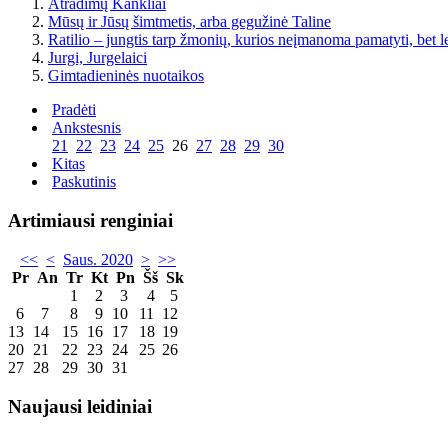
Atradimų Kankliai
Mūsų ir Jūsų šimtmetis, arba gegužinė Taline
Ratilio – jungtis tarp žmonių, kurios neįmanoma pamatyti, bet l
Jurgi, Jurgelaici
Gimtadieninės nuotaikos
Pradėti
Ankstesnis
21
22
23
24
25
26
27
28
29
30
Kitas
Paskutinis
Artimiausi renginiai
<<
<
Saus. 2020
>
>>
Pr
An
Tr
Kt
Pn
Šš
Sk
1
2
3
4
5
6
7
8
9
10
11
12
13
14
15
16
17
18
19
20
21
22
23
24
25
26
27
28
29
30
31
Naujausi leidiniai