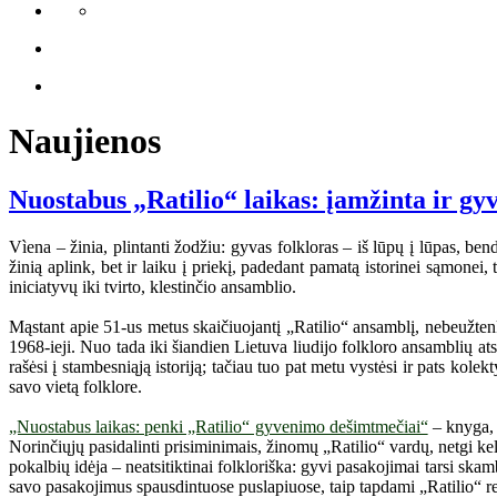
Naujienos
Nuostabus „Ratilio“ laikas: įamžinta ir gy
Vìena – žinia, plintanti žodžiu: gyvas folkloras – iš lūpų į lūpas, bend
žinią aplink, bet ir laiku į priekį, padedant pamatą istorinei sąmone
iniciatyvų iki tvirto, klestinčio ansamblio.
Mąstant apie 51-us metus skaičiuojantį „Ratilio“ ansamblį, nebeužtenka 
1968-ieji. Nuo tada iki šiandien Lietuva liudijo folkloro ansamblių ats
rašėsi į stambesniąją istoriją; tačiau tuo pat metu vystėsi ir pats kole
savo vietą folklore.
„Nuostabus laikas: penki „Ratilio“ gyvenimo dešimtmečiai“
– knyga, s
Norinčiųjų pasidalinti prisiminimais, žinomų „Ratilio“ vardų, netgi k
pokalbių idėja – neatsitiktinai folkloriška: gyvi pasakojimai tarsi ska
savo pasakojimus spausdintuose puslapiuose, taip tapdami „Ratilio“ reiš