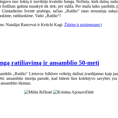
gavo nuo šokių ir nuvilnijo kvatulio banga. Nežinia, kiek dainų sudain
 Ir žodžiais galima nusakyti tik tiek: per mãža. Per maža laiko pasibūti
i. Gimtadienio šventė prabėgo, tačiau „Ratilio“ ratas nenustoja suk
ukime, ratiliuokime. Valio „Ratilio“!
s: Natalijai Rancevai ir Keiichi Kagi.
Žiūrim ir prisimenam:)
ingą ratiliavimą ir ansamblio 50-metį
samblis „Ratilio“ Lietuvos folkloro veikėjų dažnai įvardijamas kaip jaun
bi: ansamblio istorija parodė, kad būtent šios kolektyvo savybės yra
ansamblio likimas.