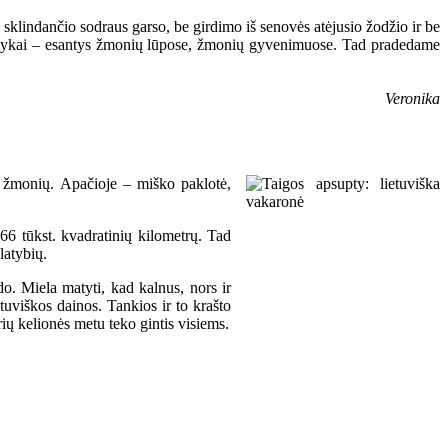
sklindančio sodraus garso, be girdimo iš senovės atėjusio žodžio ir be
ūs dalykai – esantys žmonių lūpose, žmonių gyvenimuose. Tad pradedame
Veronika
ų žmonių. Apačioje – miško paklotė,
366 tūkst. kvadratinių kilometrų. Tad
latybių.
do. Miela matyti, kad kalnus, nors ir
tuviškos dainos. Tankios ir to krašto
rių kelionės metu teko gintis visiems.