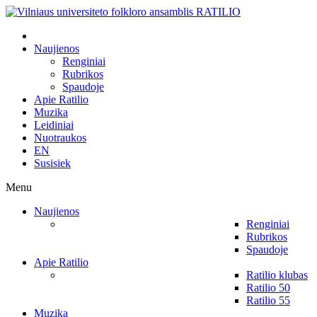
Naujienos
Renginiai
Rubrikos
Spaudoje
Apie Ratilio
Muzika
Leidiniai
Nuotraukos
EN
Susisiek
Menu
Naujienos
Renginiai
Rubrikos
Spaudoje
Apie Ratilio
Ratilio klubas
Ratilio 50
Ratilio 55
Muzika