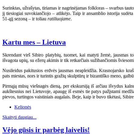
Surinktas, užrašytas, tiriamas ir nagrinėjamas folkloras – svarbus ta
jį tiesiogiai suvokiančiojo – atlikėjo. Taip ir ansamblio istorija s
51-ąjį sezoną – ir toliau
ratiliuojame
.
Kartu mes – Lietuva
Skrendant virš Sibiro platybių, tuomet, kai matyti žemė, jausmas t
išvagota upių, su ežerų akimis ir tik retkarčiais sužibančiomis švieso
Nusileidus pakitusios erdvės jausmas neapleidžia. Krasnojarsko krašt
pats miestas, nors ir turintis gražių skulptūrų ir bizantiško meno, galbū
Pirmąją mūsų viešnagės dieną, per ekskursiją iš arčiau išvydus kalnus
aukštesnius nei Lietuvoje, apaugę iš esmės tie patys pažįstami medžia
pievos, turtingos vaistiniais augalais. Beje, kaip ir buvo tikėtasi, Sib
Kelionės
Skaityti daugiau...
Vėjo gūsis ir parbėg laivelis!