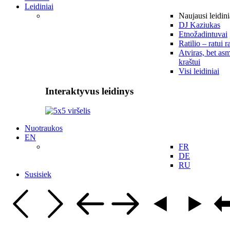
Leidiniai
Naujausi leidini
DJ Kaziukas
Etnožadintuvai
Ratilio – ratui r
Atviras, bet asm
kraštui
Visi leidiniai
Interaktyvus leidinys
Nuotraukos
EN
FR
DE
RU
Susisiek