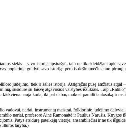
utos siekis – savo istoriją apsirašyti, taip ne tik skleidžiant apie save
amas popieriuje guldyti savo istoriją: penkis dešimtmečius nuo pirmųjų
kloro judėjimo, tiek ir šalies istorija. Atsigręžus pusę amžiaus atgal –
inimą, susidūrė su laisvę atgavusios valstybės iššūkiais. Taip „Ratilio“
o kiekviena nauja karta, iki pat dabar, mokosi pamilti tautosaką ir rasti
o vadovai, nariai, instrumentų meistrai, folklorinio judėjimo dalyviai.
samblio nariai, profesorė Ainė Ramonaitė ir Paulius Narušis. Knygos iš
jomis. Patys atsidūrę pateikėjų vietoje, ansambliečiai ir ne tik išguldė
kultūros taryba.)