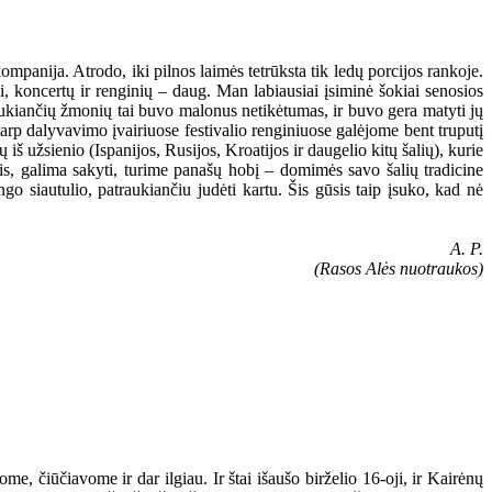
ompanija. Atrodo, iki pilnos laimės tetrūksta tik ledų porcijos rankoje.
, koncertų ir renginių – daug. Man labiausiai įsiminė šokiai senosios
laukiančių žmonių tai buvo malonus netikėtumas, ir buvo gera matyti jų
arp dalyvavimo įvairiuose festivalio renginiuose galėjome bent truputį
 iš užsienio (Ispanijos, Rusijos, Kroatijos ir daugelio kitų šalių), kurie
iais, galima sakyti, turime panašų hobį – domimės savo šalių tradicine
ngo siautulio, patraukiančiu judėti kartu. Šis gūsis taip įsuko, kad nė
A. P.
(Rasos Alės nuotraukos)
e, čiūčiavome ir dar ilgiau. Ir štai išaušo birželio 16-oji, ir Kairėnų