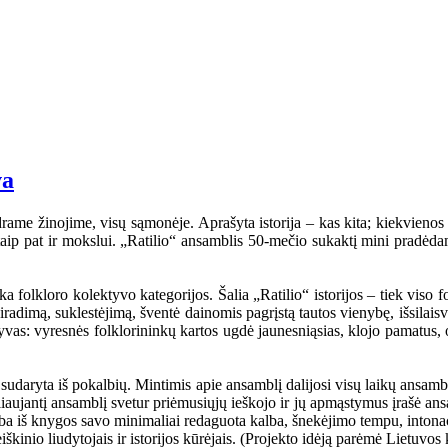
va
rame žinojime, visų sąmonėje. Aprašyta istorija – kas kita; kiekvienos ta
i, taip pat ir mokslui. „Ratilio“ ansamblis 50-mečio sukaktį mini pradėd
folkloro kolektyvo kategorijos. Šalia „Ratilio“ istorijos – tiek viso fol
iradimą, suklestėjimą, šventė dainomis pagrįstą tautos vienybę, išsilaisv
ktyvas: vyresnės folklorininkų kartos ugdė jaunesniąsias, klojo pamatus, 
udaryta iš pokalbių. Mintimis apie ansamblį dalijosi visų laikų ansambli
eliaujantį ansamblį svetur priėmusiųjų ieškojo ir jų apmąstymus įrašė an
mba iš knygos savo minimaliai redaguota kalba, šnekėjimo tempu, intonaci
kinio liudytojais ir istorijos kūrėjais. (Projekto idėją parėmė Lietuvos 