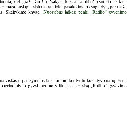
uota, kiek gražių žodžių išsakyta, kiek ansambliečių sutikta nei kiek
, per maža puslapių visiems ratiliokų pasakojimams suguldyti, per maža
ęsis. Skaitykime knygą
„Nuostabus laikas: penki „Ratilio“ gyvenimo
atviškas ir pasižymintis labai artimu bei tvirtu kolektyvo narių ryšiu.
 pagrindinis jo gyvybingumo šaltinis, o per visą „Ratilio“ gyvavimo