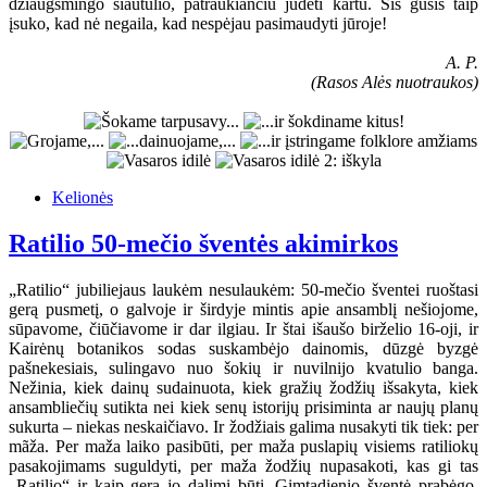
džiaugsmingo siautulio, patraukiančiu judėti kartu. Šis gūsis taip
įsuko, kad nė negaila, kad nespėjau pasimaudyti jūroje!
A. P.
(Rasos Alės nuotraukos)
Kelionės
Ratilio 50-mečio šventės akimirkos
„Ratilio“ jubiliejaus laukėm nesulaukėm: 50-mečio šventei ruoštasi
gerą pusmetį, o galvoje ir širdyje mintis apie ansamblį nešiojome,
sūpavome, čiūčiavome ir dar ilgiau. Ir štai išaušo birželio 16-oji, ir
Kairėnų botanikos sodas suskambėjo dainomis, dūzgė byzgė
pašnekesiais, sulingavo nuo šokių ir nuvilnijo kvatulio banga.
Nežinia, kiek dainų sudainuota, kiek gražių žodžių išsakyta, kiek
ansambliečių sutikta nei kiek senų istorijų prisiminta ar naujų planų
sukurta – niekas neskaičiavo. Ir žodžiais galima nusakyti tik tiek: per
mãža. Per maža laiko pasibūti, per maža puslapių visiems ratiliokų
pasakojimams suguldyti, per maža žodžių nupasakoti, kas gi tas
„Ratilio“ ir kaip gera jo dalimi būti. Gimtadienio šventė prabėgo,