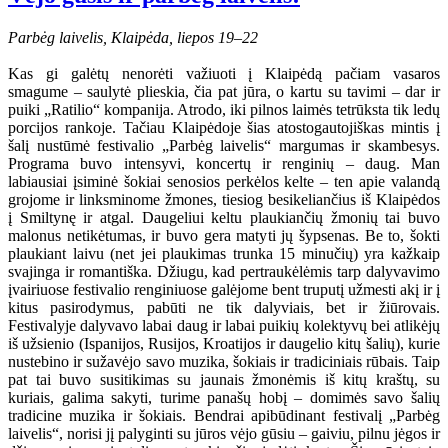
Parbėg laivelis, Klaipėda, liepos 19–22
Kas gi galėtų nenorėti važiuoti į Klaipėdą pačiam vasaros
smagume – saulytė plieskia, čia pat jūra, o kartu su tavimi – dar ir
puiki „Ratilio“ kompanija. Atrodo, iki pilnos laimės tetrūksta tik ledų
porcijos rankoje. Tačiau Klaipėdoje šias atostogautojiškas mintis į
šalį nustūmė festivalio „Parbėg laivelis“ margumas ir skambesys.
Programa buvo intensyvi, koncertų ir renginių – daug. Man
labiausiai įsiminė šokiai senosios perkėlos kelte – ten apie valandą
grojome ir linksminome žmones, tiesiog besikeliančius iš Klaipėdos
į Smiltynę ir atgal. Daugeliui keltu plaukiančių žmonių tai buvo
malonus netikėtumas, ir buvo gera matyti jų šypsenas. Be to, šokti
plaukiant laivu (net jei plaukimas trunka 15 minučių) yra kažkaip
svajinga ir romantiška. Džiugu, kad pertraukėlėmis tarp dalyvavimo
įvairiuose festivalio renginiuose galėjome bent truputį užmesti akį ir į
kitus pasirodymus, pabūti ne tik dalyviais, bet ir žiūrovais.
Festivalyje dalyvavo labai daug ir labai puikių kolektyvų bei atlikėjų
iš užsienio (Ispanijos, Rusijos, Kroatijos ir daugelio kitų šalių), kurie
nustebino ir sužavėjo savo muzika, šokiais ir tradiciniais rūbais. Taip
pat tai buvo susitikimas su jaunais žmonėmis iš kitų kraštų, su
kuriais, galima sakyti, turime panašų hobį – domimės savo šalių
tradicine muzika ir šokiais. Bendrai apibūdinant festivalį „Parbėg
laivelis“, norisi jį palyginti su jūros vėjo gūsiu – gaiviu, pilnu jėgos ir