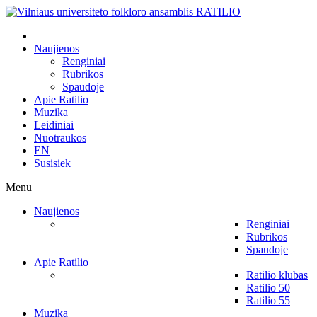
Naujienos
Renginiai
Rubrikos
Spaudoje
Apie Ratilio
Muzika
Leidiniai
Nuotraukos
EN
Susisiek
Menu
Naujienos
Renginiai
Rubrikos
Spaudoje
Apie Ratilio
Ratilio klubas
Ratilio 50
Ratilio 55
Muzika