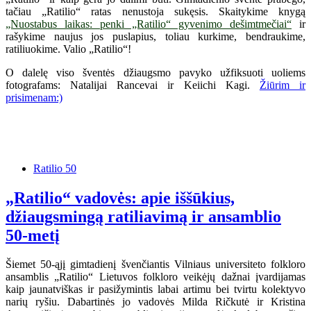
tačiau „Ratilio“ ratas nenustoja sukęsis. Skaitykime knygą
„Nuostabus laikas: penki „Ratilio“ gyvenimo dešimtmečiai“
ir
rašykime naujus jos puslapius, toliau kurkime, bendraukime,
ratiliuokime. Valio „Ratilio“!
O dalelę viso šventės džiaugsmo pavyko užfiksuoti uoliems
fotografams: Natalijai Rancevai ir Keiichi Kagi.
Žiūrim ir
prisimenam:)
Ratilio 50
„Ratilio“ vadovės: apie iššūkius,
džiaugsmingą ratiliavimą ir ansamblio
50-metį
Šiemet 50-ąjį gimtadienį švenčiantis Vilniaus universiteto folkloro
ansamblis „Ratilio“ Lietuvos folkloro veikėjų dažnai įvardijamas
kaip jaunatviškas ir pasižymintis labai artimu bei tvirtu kolektyvo
narių ryšiu. Dabartinės jo vadovės Milda Ričkutė ir Kristina