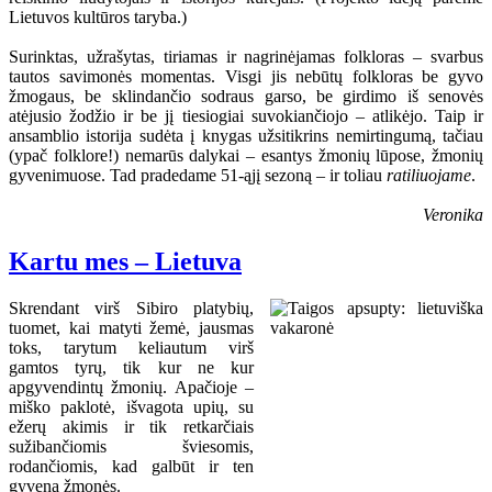
Lietuvos kultūros taryba.)
Surinktas, užrašytas, tiriamas ir nagrinėjamas folkloras – svarbus
tautos savimonės momentas. Visgi jis nebūtų folkloras be gyvo
žmogaus, be sklindančio sodraus garso, be girdimo iš senovės
atėjusio žodžio ir be jį tiesiogiai suvokiančiojo – atlikėjo. Taip ir
ansamblio istorija sudėta į knygas užsitikrins nemirtingumą, tačiau
(ypač folklore!) nemarūs dalykai – esantys žmonių lūpose, žmonių
gyvenimuose. Tad pradedame 51-ąjį sezoną – ir toliau
ratiliuojame
.
Veronika
Kartu mes – Lietuva
Skrendant virš Sibiro platybių,
tuomet, kai matyti žemė, jausmas
toks, tarytum keliautum virš
gamtos tyrų, tik kur ne kur
apgyvendintų žmonių. Apačioje –
miško paklotė, išvagota upių, su
ežerų akimis ir tik retkarčiais
sužibančiomis šviesomis,
rodančiomis, kad galbūt ir ten
gyvena žmonės.