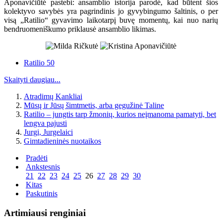
Aponavičiūtė pastebi: ansamblio istorija parodė, kad būtent šios
kolektyvo savybės yra pagrindinis jo gyvybingumo šaltinis, o per
visą „Ratilio“ gyvavimo laikotarpį buvę momentų, kai nuo narių
bendruomeniškumo priklausė ansamblio likimas.
Ratilio 50
Skaityti daugiau...
Atradimų Kankliai
Mūsų ir Jūsų šimtmetis, arba gegužinė Taline
Ratilio – jungtis tarp žmonių, kurios neįmanoma pamatyti, bet
lengva pajusti
Jurgi, Jurgelaici
Gimtadieninės nuotaikos
Pradėti
Ankstesnis
21
22
23
24
25
26
27
28
29
30
Kitas
Paskutinis
Artimiausi renginiai