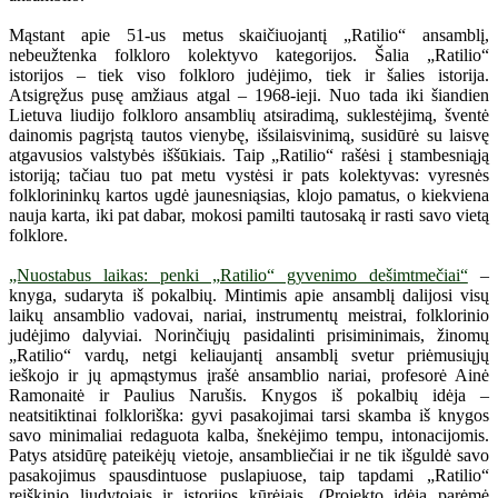
Mąstant apie 51-us metus skaičiuojantį „Ratilio“ ansamblį,
nebeužtenka folkloro kolektyvo kategorijos. Šalia „Ratilio“
istorijos – tiek viso folkloro judėjimo, tiek ir šalies istorija.
Atsigręžus pusę amžiaus atgal – 1968-ieji. Nuo tada iki šiandien
Lietuva liudijo folkloro ansamblių atsiradimą, suklestėjimą, šventė
dainomis pagrįstą tautos vienybę, išsilaisvinimą, susidūrė su laisvę
atgavusios valstybės iššūkiais. Taip „Ratilio“ rašėsi į stambesniąją
istoriją; tačiau tuo pat metu vystėsi ir pats kolektyvas: vyresnės
folklorininkų kartos ugdė jaunesniąsias, klojo pamatus, o kiekviena
nauja karta, iki pat dabar, mokosi pamilti tautosaką ir rasti savo vietą
folklore.
„Nuostabus laikas: penki „Ratilio“ gyvenimo dešimtmečiai“
–
knyga, sudaryta iš pokalbių. Mintimis apie ansamblį dalijosi visų
laikų ansamblio vadovai, nariai, instrumentų meistrai, folklorinio
judėjimo dalyviai. Norinčiųjų pasidalinti prisiminimais, žinomų
„Ratilio“ vardų, netgi keliaujantį ansamblį svetur priėmusiųjų
ieškojo ir jų apmąstymus įrašė ansamblio nariai, profesorė Ainė
Ramonaitė ir Paulius Narušis. Knygos iš pokalbių idėja –
neatsitiktinai folkloriška: gyvi pasakojimai tarsi skamba iš knygos
savo minimaliai redaguota kalba, šnekėjimo tempu, intonacijomis.
Patys atsidūrę pateikėjų vietoje, ansambliečiai ir ne tik išguldė savo
pasakojimus spausdintuose puslapiuose, taip tapdami „Ratilio“
reiškinio liudytojais ir istorijos kūrėjais. (Projekto idėją parėmė