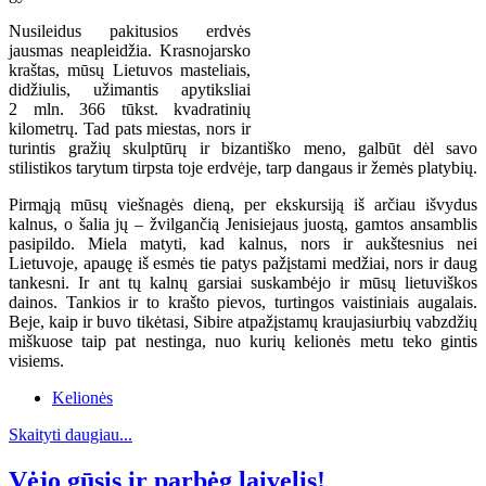
Nusileidus pakitusios erdvės
jausmas neapleidžia. Krasnojarsko
kraštas, mūsų Lietuvos masteliais,
didžiulis, užimantis apytiksliai
2 mln. 366 tūkst. kvadratinių
kilometrų. Tad pats miestas, nors ir
turintis gražių skulptūrų ir bizantiško meno, galbūt dėl savo
stilistikos tarytum tirpsta toje erdvėje, tarp dangaus ir žemės platybių.
Pirmąją mūsų viešnagės dieną, per ekskursiją iš arčiau išvydus
kalnus, o šalia jų – žvilgančią Jenisiejaus juostą, gamtos ansamblis
pasipildo. Miela matyti, kad kalnus, nors ir aukštesnius nei
Lietuvoje, apaugę iš esmės tie patys pažįstami medžiai, nors ir daug
tankesni. Ir ant tų kalnų garsiai suskambėjo ir mūsų lietuviškos
dainos. Tankios ir to krašto pievos, turtingos vaistiniais augalais.
Beje, kaip ir buvo tikėtasi, Sibire atpažįstamų kraujasiurbių vabzdžių
miškuose taip pat nestinga, nuo kurių kelionės metu teko gintis
visiems.
Kelionės
Skaityti daugiau...
Vėjo gūsis ir parbėg laivelis!