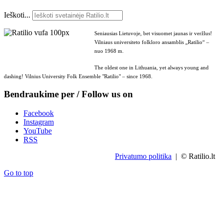
Ieškoti...
Seniausias Lietuvoje, bet visuomet jaunas ir veržlus!
Vilniaus universiteto folkloro ansamblis „Ratilio“ –
nuo 1968 m.
The oldest one in Lithuania, yet always young and
dashing! Vilnius University Folk Ensemble "Ratilio" – since 1968.
Bendraukime per / Follow us on
Facebook
Instagram
YouTube
RSS
Privatumo politika
| © Ratilio.lt
Go to top