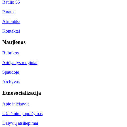
Ratilio 55
Parama
Atributika
Kontaktai
Naujienos
Rubrikos
Artėjantys renginiai
Spaudoje
Archyvas
Etnosocializacija
Apie iniciatyvą
Užsiėmimų aprašymas
Dalyvių atsiliepimai