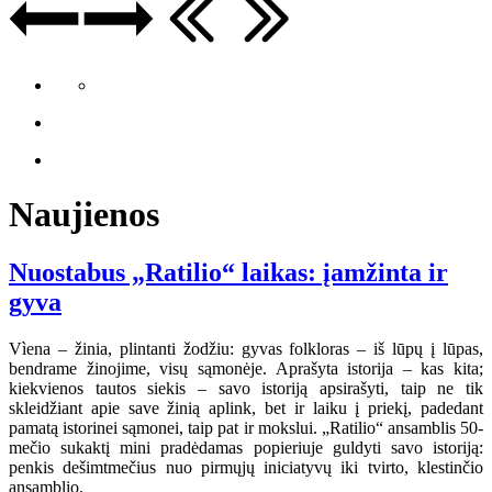
Naujienos
Nuostabus „Ratilio“ laikas: įamžinta ir
gyva
Vìena – žinia, plintanti žodžiu: gyvas folkloras – iš lūpų į lūpas,
bendrame žinojime, visų sąmonėje. Aprašyta istorija – kas kita;
kiekvienos tautos siekis – savo istoriją apsirašyti, taip ne tik
skleidžiant apie save žinią aplink, bet ir laiku į priekį, padedant
pamatą istorinei sąmonei, taip pat ir mokslui. „Ratilio“ ansamblis 50-
mečio sukaktį mini pradėdamas popieriuje guldyti savo istoriją:
penkis dešimtmečius nuo pirmųjų iniciatyvų iki tvirto, klestinčio
ansamblio.