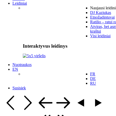
Leidiniai
Naujausi leidini
DJ Kaziukas
Etnožadintuvai
Ratilio – ratui r
Atviras, bet asm
kraštui
Visi leidiniai
Interaktyvus leidinys
Nuotraukos
EN
FR
DE
RU
Susisiek