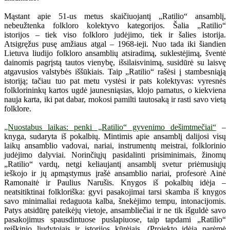
Mąstant apie 51-us metus skaičiuojantį „Ratilio“ ansamblį,
nebeužtenka folkloro kolektyvo kategorijos. Šalia „Ratilio“
istorijos – tiek viso folkloro judėjimo, tiek ir šalies istorija.
Atsigręžus pusę amžiaus atgal – 1968-ieji. Nuo tada iki šiandien
Lietuva liudijo folkloro ansamblių atsiradimą, suklestėjimą, šventė
dainomis pagrįstą tautos vienybę, išsilaisvinimą, susidūrė su laisvę
atgavusios valstybės iššūkiais. Taip „Ratilio“ rašėsi į stambesniąją
istoriją; tačiau tuo pat metu vystėsi ir pats kolektyvas: vyresnės
folklorininkų kartos ugdė jaunesniąsias, klojo pamatus, o kiekviena
nauja karta, iki pat dabar, mokosi pamilti tautosaką ir rasti savo vietą
folklore.
„Nuostabus laikas: penki „Ratilio“ gyvenimo dešimtmečiai“
–
knyga, sudaryta iš pokalbių. Mintimis apie ansamblį dalijosi visų
laikų ansamblio vadovai, nariai, instrumentų meistrai, folklorinio
judėjimo dalyviai. Norinčiųjų pasidalinti prisiminimais, žinomų
„Ratilio“ vardų, netgi keliaujantį ansamblį svetur priėmusiųjų
ieškojo ir jų apmąstymus įrašė ansamblio nariai, profesorė Ainė
Ramonaitė ir Paulius Narušis. Knygos iš pokalbių idėja –
neatsitiktinai folkloriška: gyvi pasakojimai tarsi skamba iš knygos
savo minimaliai redaguota kalba, šnekėjimo tempu, intonacijomis.
Patys atsidūrę pateikėjų vietoje, ansambliečiai ir ne tik išguldė savo
pasakojimus spausdintuose puslapiuose, taip tapdami „Ratilio“
reiškinio liudytojais ir istorijos kūrėjais. (Projekto idėją parėmė