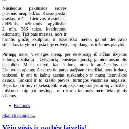
Nusileidus pakitusios erdvės
jausmas neapleidžia. Krasnojarsko
kraštas, mūsų Lietuvos masteliais,
didžiulis, užimantis apytiksliai
2 mln. 366 tūkst. kvadratinių
kilometrų. Tad pats miestas, nors ir
turintis gražių skulptūrų ir bizantiško meno, galbūt dėl savo
stilistikos tarytum tirpsta toje erdvėje, tarp dangaus ir žemės platybių.
Pirmąją mūsų viešnagės dieną, per ekskursiją iš arčiau išvydus
kalnus, o šalia jų – žvilgančią Jenisiejaus juostą, gamtos ansamblis
pasipildo. Miela matyti, kad kalnus, nors ir aukštesnius nei
Lietuvoje, apaugę iš esmės tie patys pažįstami medžiai, nors ir daug
tankesni. Ir ant tų kalnų garsiai suskambėjo ir mūsų lietuviškos
dainos. Tankios ir to krašto pievos, turtingos vaistiniais augalais.
Beje, kaip ir buvo tikėtasi, Sibire atpažįstamų kraujasiurbių vabzdžių
miškuose taip pat nestinga, nuo kurių kelionės metu teko gintis
visiems.
Kelionės
Skaityti daugiau...
Vėjo gūsis ir parbėg laivelis!