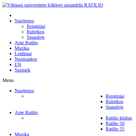
Naujienos
Renginiai
Rubrikos
Spaudoje
Apie Ratilio
Muzika
Leidiniai
Nuotraukos
EN
Susisiek
Menu
Naujienos
Renginiai
Rubrikos
Spaudoje
Apie Ratilio
Ratilio klubas
Ratilio 50
Ratilio 55
Muzika