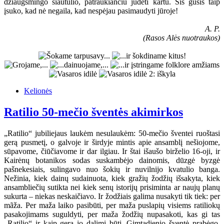
džiaugsmingo siautulio, patraukiančiu judėti kartu. Šis gūsis taip
įsuko, kad nė negaila, kad nespėjau pasimaudyti jūroje!
A. P.
(Rasos Alės nuotraukos)
Kelionės
Ratilio 50-mečio šventės akimirkos
„Ratilio“ jubiliejaus laukėm nesulaukėm: 50-mečio šventei ruoštasi
gerą pusmetį, o galvoje ir širdyje mintis apie ansamblį nešiojome,
sūpavome, čiūčiavome ir dar ilgiau. Ir štai išaušo birželio 16-oji, ir
Kairėnų botanikos sodas suskambėjo dainomis, dūzgė byzgė
pašnekesiais, sulingavo nuo šokių ir nuvilnijo kvatulio banga.
Nežinia, kiek dainų sudainuota, kiek gražių žodžių išsakyta, kiek
ansambliečių sutikta nei kiek senų istorijų prisiminta ar naujų planų
sukurta – niekas neskaičiavo. Ir žodžiais galima nusakyti tik tiek: per
mãža. Per maža laiko pasibūti, per maža puslapių visiems ratiliokų
pasakojimams suguldyti, per maža žodžių nupasakoti, kas gi tas
„Ratilio“ ir kaip gera jo dalimi būti. Gimtadienio šventė prabėgo,