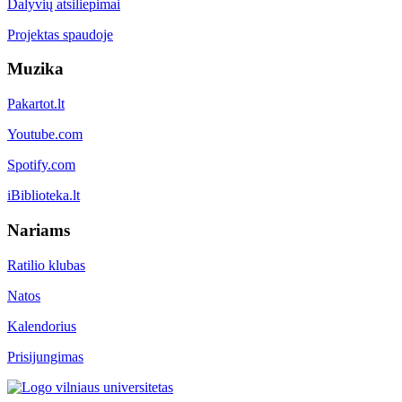
Dalyvių atsiliepimai
Projektas spaudoje
Muzika
Pakartot.lt
Youtube.com
Spotify.com
iBiblioteka.lt
Nariams
Ratilio klubas
Natos
Kalendorius
Prisijungimas