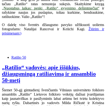
tačiau „Ratilio“ ratas nenustoja sukęsis. Skaitykime knygą
„Nuostabus laikas: penki „Ratilio“ gyvenimo dešimtmečiai“
ir
rašykime naujus jos puslapius, toliau kurkime, bendraukime,
ratiliuokime. Valio „Ratilio“!
O dalelę viso šventės džiaugsmo pavyko užfiksuoti uoliems
fotografams: Natalijai Rancevai ir Keiichi Kagi.
Žiūrim ir
prisimenam:)
Ratilio 50
„Ratilio“ vadovės: apie iššūkius,
džiaugsmingą ratiliavimą ir ansamblio
50-metį
Šiemet 50-ąjį gimtadienį švenčiantis Vilniaus universiteto folkloro
ansamblis „Ratilio“ Lietuvos folkloro veikėjų dažnai įvardijamas
kaip jaunatviškas ir pasižymintis labai artimu bei tvirtu kolektyvo
narių ryšiu. Dabartinės jo vadovės Milda Ričkutė ir Kristina