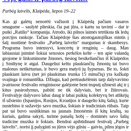
Parbėg laivelis, Klaipėda, liepos 19–22
Kas gi galėtų nenorėti važiuoti į Klaipėdą pačiam vasaros
smagume – saulytė plieskia, čia pat jūra, o kartu su tavimi – dar ir
puiki „Ratilio“ kompanija. Atrodo, iki pilnos laimės tetrūksta tik ledų
porcijos rankoje. Tačiau Klaipėdoje šias atostogautojiškas mintis į
šalį nustūmė festivalio „Parbėg laivelis“ margumas ir skambesys.
Programa buvo intensyvi, koncertų ir renginių – daug. Man
labiausiai įsiminė šokiai senosios perkėlos kelte – ten apie valandą
grojome ir linksminome žmones, tiesiog besikeliančius iš Klaipėdos
į Smiltynę ir atgal. Daugeliui keltu plaukiančių žmonių tai buvo
malonus netikėtumas, ir buvo gera matyti jų šypsenas. Be to, šokti
plaukiant laivu (net jei plaukimas trunka 15 minučių) yra kažkaip
svajinga ir romantiška. Džiugu, kad pertraukėlėmis tarp dalyvavimo
įvairiuose festivalio renginiuose galėjome bent truputį užmesti akį ir į
kitus pasirodymus, pabūti ne tik dalyviais, bet ir žiūrovais.
Festivalyje dalyvavo labai daug ir labai puikių kolektyvų bei atlikėjų
iš užsienio (Ispanijos, Rusijos, Kroatijos ir daugelio kitų šalių), kurie
nustebino ir sužavėjo savo muzika, šokiais ir tradiciniais rūbais. Taip
pat tai buvo susitikimas su jaunais žmonėmis iš kitų kraštų, su
kuriais, galima sakyti, turime panašų hobį – domimės savo šalių
tradicine muzika ir šokiais. Bendrai apibūdinant festivalį „Parbėg
laivelis“, norisi jį palyginti su jūros vėjo gūsiu – gaiviu, pilnu jėgos ir