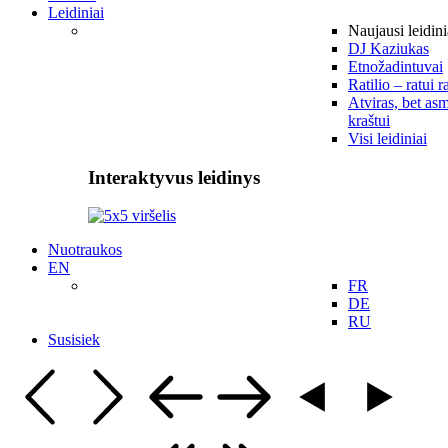
Leidiniai
Naujausi leidini
DJ Kaziukas
Etnožadintuvai
Ratilio – ratui r
Atviras, bet asm
kraštui
Visi leidiniai
Interaktyvus leidinys
Nuotraukos
EN
FR
DE
RU
Susisiek