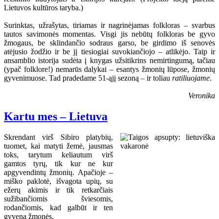
Lietuvos kultūros taryba.)
Surinktas, užrašytas, tiriamas ir nagrinėjamas folkloras – svarbus
tautos savimonės momentas. Visgi jis nebūtų folkloras be gyvo
žmogaus, be sklindančio sodraus garso, be girdimo iš senovės
atėjusio žodžio ir be jį tiesiogiai suvokiančiojo – atlikėjo. Taip ir
ansamblio istorija sudėta į knygas užsitikrins nemirtingumą, tačiau
(ypač folklore!) nemarūs dalykai – esantys žmonių lūpose, žmonių
gyvenimuose. Tad pradedame 51-ąjį sezoną – ir toliau
ratiliuojame
.
Veronika
Kartu mes – Lietuva
Skrendant virš Sibiro platybių,
tuomet, kai matyti žemė, jausmas
toks, tarytum keliautum virš
gamtos tyrų, tik kur ne kur
apgyvendintų žmonių. Apačioje –
miško paklotė, išvagota upių, su
ežerų akimis ir tik retkarčiais
sužibančiomis šviesomis,
rodančiomis, kad galbūt ir ten
gyvena žmonės.