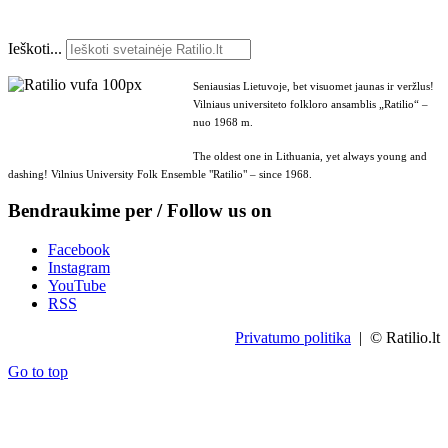
Ieškoti...
Seniausias Lietuvoje, bet visuomet jaunas ir veržlus!
Vilniaus universiteto folkloro ansamblis „Ratilio“ –
nuo 1968 m.
The oldest one in Lithuania, yet always young and
dashing! Vilnius University Folk Ensemble "Ratilio" – since 1968.
Bendraukime per / Follow us on
Facebook
Instagram
YouTube
RSS
Privatumo politika
| © Ratilio.lt
Go to top