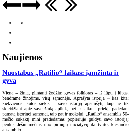
Naujienos
Nuostabus „Ratilio“ laikas: įamžinta ir
gyva
Vìena – žinia, plintanti žodžiu: gyvas folkloras – iš lūpų į lūpas,
bendrame žinojime, visų sąmonėje. Aprašyta istorija – kas kita;
kiekvienos tautos siekis – savo istoriją apsirašyti, taip ne tik
skleidžiant apie save žinią aplink, bet ir laiku į priekį, padedant
pamatą istorinei sąmonei, taip pat ir mokslui. „Ratilio“ ansamblis 50-
mečio sukaktį mini pradėdamas popieriuje guldyti savo istoriją:
penkis dešimtmečius nuo pirmųjų iniciatyvų iki tvirto, klestinčio
ansamblio.