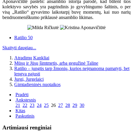
Aponavičiūtė pastebi: ansamblio istorija parodė, kad būtent šios
kolektyvo savybės yra pagrindinis jo gyvybingumo šaltinis, o per
visą „Ratilio“ gyvavimo laikotarpį buvę momentų, kai nuo narių
bendruomeniškumo priklausė ansamblio likimas.
Ratilio 50
Skaityti daugiau...
Atradimų Kankliai
Mūsų ir Jūsų šimtmetis, arba gegužinė Taline
Ratilio – jungtis tarp žmonių, kurios neįmanoma pamatyti, bet
lengva pajusti
Jurgi, Jurgelaici
Gimtadieninės nuotaikos
Pradėti
Ankstesnis
21
22
23
24
25
26
27
28
29
30
Kitas
Paskutinis
Artimiausi renginiai