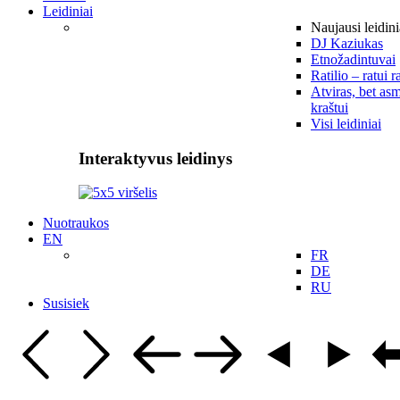
Leidiniai
Naujausi leidini
DJ Kaziukas
Etnožadintuvai
Ratilio – ratui r
Atviras, bet asm
kraštui
Visi leidiniai
Interaktyvus leidinys
Nuotraukos
EN
FR
DE
RU
Susisiek