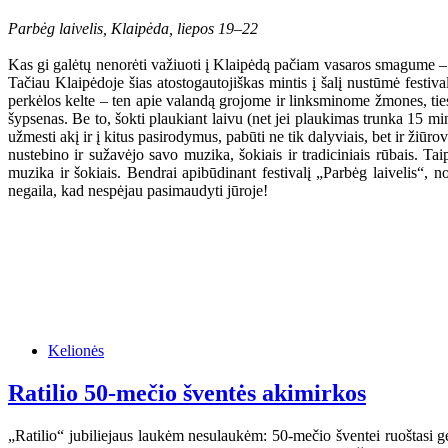
Parbėg laivelis, Klaipėda, liepos 19–22
Kas gi galėtų nenorėti važiuoti į Klaipėdą pačiam vasaros smagume – sau
Tačiau Klaipėdoje šias atostogautojiškas mintis į šalį nustūmė festi
perkėlos kelte – ten apie valandą grojome ir linksminome žmones, ties
šypsenas. Be to, šokti plaukiant laivu (net jei plaukimas trunka 15 m
užmesti akį ir į kitus pasirodymus, pabūti ne tik dalyviais, bet ir žiūro
nustebino ir sužavėjo savo muzika, šokiais ir tradiciniais rūbais. Ta
muzika ir šokiais. Bendrai apibūdinant festivalį „Parbėg laivelis“, no
negaila, kad nespėjau pasimaudyti jūroje!
Kelionės
Ratilio 50-mečio šventės akimirkos
„Ratilio“ jubiliejaus laukėm nesulaukėm: 50-mečio šventei ruoštasi ger