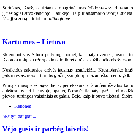
Surinktas, užrašytas, tiriamas ir nagrinėjamas folkloras – svarbus ta
jį tiesiogiai suvokiančiojo – atlikėjo. Taip ir ansamblio istorija s
51-ąjį sezoną – ir toliau
ratiliuojame
.
Kartu mes – Lietuva
Skrendant virš Sibiro platybių, tuomet, kai matyti žemė, jausmas t
išvagota upių, su ežerų akimis ir tik retkarčiais sužibančiomis švieso
Nusileidus pakitusios erdvės jausmas neapleidžia. Krasnojarsko krašt
pats miestas, nors ir turintis gražių skulptūrų ir bizantiško meno, galbū
Pirmąją mūsų viešnagės dieną, per ekskursiją iš arčiau išvydus kalnus
aukštesnius nei Lietuvoje, apaugę iš esmės tie patys pažįstami medžia
pievos, turtingos vaistiniais augalais. Beje, kaip ir buvo tikėtasi, Sib
Kelionės
Skaityti daugiau...
Vėjo gūsis ir parbėg laivelis!