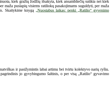
uota, kiek gražių žodžių išsakyta, kiek ansambliečių sutikta nei kiek
, per maža puslapių visiems ratiliokų pasakojimams suguldyti, per maža
ęsis. Skaitykime knygą
„Nuostabus laikas: penki „Ratilio“ gyvenimo
atviškas ir pasižymintis labai artimu bei tvirtu kolektyvo narių ryšiu.
 pagrindinis jo gyvybingumo šaltinis, o per visą „Ratilio“ gyvavimo