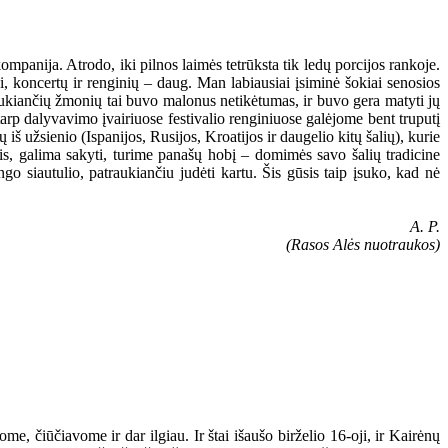
ompanija. Atrodo, iki pilnos laimės tetrūksta tik ledų porcijos rankoje.
, koncertų ir renginių – daug. Man labiausiai įsiminė šokiai senosios
laukiančių žmonių tai buvo malonus netikėtumas, ir buvo gera matyti jų
arp dalyvavimo įvairiuose festivalio renginiuose galėjome bent truputį
 iš užsienio (Ispanijos, Rusijos, Kroatijos ir daugelio kitų šalių), kurie
iais, galima sakyti, turime panašų hobį – domimės savo šalių tradicine
ngo siautulio, patraukiančiu judėti kartu. Šis gūsis taip įsuko, kad nė
A. P.
(Rasos Alės nuotraukos)
e, čiūčiavome ir dar ilgiau. Ir štai išaušo birželio 16-oji, ir Kairėnų