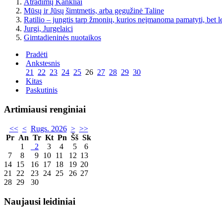
Atradimų Kankliai
Mūsų ir Jūsų šimtmetis, arba gegužinė Taline
Ratilio – jungtis tarp žmonių, kurios neįmanoma pamatyti, bet l
Jurgi, Jurgelaici
Gimtadieninės nuotaikos
Pradėti
Ankstesnis
21
22
23
24
25
26
27
28
29
30
Kitas
Paskutinis
Artimiausi renginiai
<<
<
Rugs. 2026
>
>>
Pr
An
Tr
Kt
Pn
Šš
Sk
1
2
3
4
5
6
7
8
9
10
11
12
13
14
15
16
17
18
19
20
21
22
23
24
25
26
27
28
29
30
Naujausi leidiniai