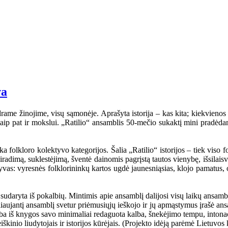
va
rame žinojime, visų sąmonėje. Aprašyta istorija – kas kita; kiekvienos ta
i, taip pat ir mokslui. „Ratilio“ ansamblis 50-mečio sukaktį mini pradėd
folkloro kolektyvo kategorijos. Šalia „Ratilio“ istorijos – tiek viso fol
iradimą, suklestėjimą, šventė dainomis pagrįstą tautos vienybę, išsilaisv
ktyvas: vyresnės folklorininkų kartos ugdė jaunesniąsias, klojo pamatus, 
udaryta iš pokalbių. Mintimis apie ansamblį dalijosi visų laikų ansambli
eliaujantį ansamblį svetur priėmusiųjų ieškojo ir jų apmąstymus įrašė an
mba iš knygos savo minimaliai redaguota kalba, šnekėjimo tempu, intonaci
kinio liudytojais ir istorijos kūrėjais. (Projekto idėją parėmė Lietuvos 