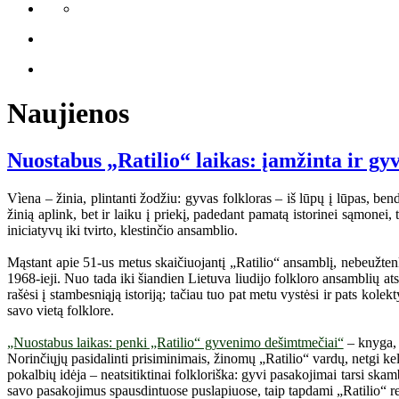
Naujienos
Nuostabus „Ratilio“ laikas: įamžinta ir gy
Vìena – žinia, plintanti žodžiu: gyvas folkloras – iš lūpų į lūpas, bend
žinią aplink, bet ir laiku į priekį, padedant pamatą istorinei sąmone
iniciatyvų iki tvirto, klestinčio ansamblio.
Mąstant apie 51-us metus skaičiuojantį „Ratilio“ ansamblį, nebeužtenka 
1968-ieji. Nuo tada iki šiandien Lietuva liudijo folkloro ansamblių ats
rašėsi į stambesniąją istoriją; tačiau tuo pat metu vystėsi ir pats kole
savo vietą folklore.
„Nuostabus laikas: penki „Ratilio“ gyvenimo dešimtmečiai“
– knyga, s
Norinčiųjų pasidalinti prisiminimais, žinomų „Ratilio“ vardų, netgi k
pokalbių idėja – neatsitiktinai folkloriška: gyvi pasakojimai tarsi ska
savo pasakojimus spausdintuose puslapiuose, taip tapdami „Ratilio“ reiš