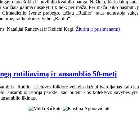
gavo nuo šokių ir nuvilnijo kvatulio banga. Nežinia, kiek dainų sudain
 Ir žodžiais galima nusakyti tik tiek: per mãža. Per maža laiko pasibūti
i. Gimtadienio šventė prabėgo, tačiau „Ratilio“ ratas nenustoja suk
ukime, ratiliuokime. Valio „Ratilio“!
s: Natalijai Rancevai ir Keiichi Kagi.
Žiūrim ir prisimenam:)
ingą ratiliavimą ir ansamblio 50-metį
samblis „Ratilio“ Lietuvos folkloro veikėjų dažnai įvardijamas kaip jaun
bi: ansamblio istorija parodė, kad būtent šios kolektyvo savybės yra
ansamblio likimas.