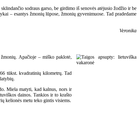
sklindančio sodraus garso, be girdimo iš senovės atėjusio žodžio ir be
ūs dalykai – esantys žmonių lūpose, žmonių gyvenimuose. Tad pradedame
Veronika
ų žmonių. Apačioje – miško paklotė,
366 tūkst. kvadratinių kilometrų. Tad
latybių.
do. Miela matyti, kad kalnus, nors ir
tuviškos dainos. Tankios ir to krašto
rių kelionės metu teko gintis visiems.