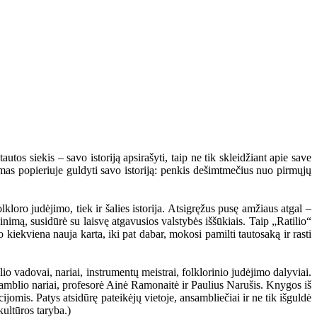
utos siekis – savo istoriją apsirašyti, taip ne tik skleidžiant apie save
amas popieriuje guldyti savo istoriją: penkis dešimtmečius nuo pirmųjų
kloro judėjimo, tiek ir šalies istorija. Atsigręžus pusę amžiaus atgal –
inimą, susidūrė su laisvę atgavusios valstybės iššūkiais. Taip „Ratilio“
o kiekviena nauja karta, iki pat dabar, mokosi pamilti tautosaką ir rasti
o vadovai, nariai, instrumentų meistrai, folklorinio judėjimo dalyviai.
samblio nariai, profesorė Ainė Ramonaitė ir Paulius Narušis. Knygos iš
jomis. Patys atsidūrę pateikėjų vietoje, ansambliečiai ir ne tik išguldė
kultūros taryba.)