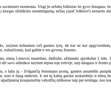
utos savimonės momentas. Visgi jis nebūtų folkloras be gyvo žmogaus, be 
udėta į knygas užsitikrins nemirtingumą, tačiau (ypač folklore!) nemar
oks, tarytum keliautum virš gamtos tyrų, tik kur ne kur apgyvendint
mis, rodančiomis, kad galbūt ir ten gyvena žmonės.
as, mūsų Lietuvos masteliais, didžiulis, užimantis apytiksliai 2 mln. 
t dėl savo stilistikos tarytum tirpsta toje erdvėje, tarp dangaus ir žemės p
, o šalia jų – žvilgančią Jenisiejaus juostą, gamtos ansamblis pasipil
i, nors ir daug tankesni. Ir ant tų kalnų garsiai suskambėjo ir mūsų lie
ire atpažįstamų kraujasiurbių vabzdžių miškuose taip pat nestinga, nuo ku