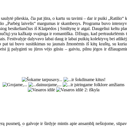
lytė plieskia, čia pat jūra, o kartu su tavimi – dar ir puiki „Ratilio“ k
valio „Parbėg laivelis“ margumas ir skambesys. Programa buvo intensyvi
iog besikeliančius iš Klaipėdos į Smiltynę ir atgal. Daugeliui keltu p
inučių) yra kažkaip svajinga ir romantiška. Džiugu, kad pertraukėlėmis t
vais. Festivalyje dalyvavo labai daug ir labai puikių kolektyvų bei atlikėjų
ip pat tai buvo susitikimas su jaunais žmonėmis iš kitų kraštų, su kur
risi jį palyginti su jūros vėjo gūsiu – gaiviu, pilnu jėgos ir džiaugsmi
ą pusmetį, o galvoje ir širdyje mintis apie ansamblį nešiojome, sūpavom