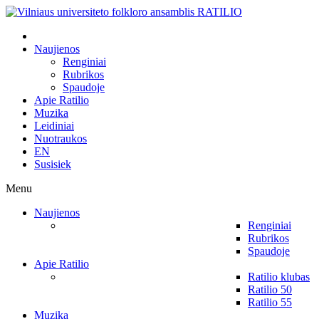
Naujienos
Renginiai
Rubrikos
Spaudoje
Apie Ratilio
Muzika
Leidiniai
Nuotraukos
EN
Susisiek
Menu
Naujienos
Renginiai
Rubrikos
Spaudoje
Apie Ratilio
Ratilio klubas
Ratilio 50
Ratilio 55
Muzika