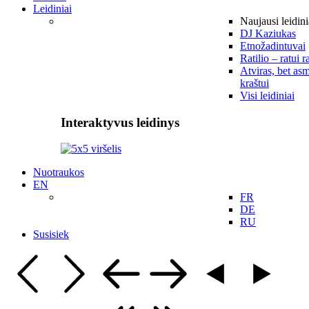
Leidiniai
Naujausi leidini
DJ Kaziukas
Etnožadintuvai
Ratilio – ratui r
Atviras, bet asm
kraštui
Visi leidiniai
Interaktyvus leidinys
Nuotraukos
EN
FR
DE
RU
Susisiek