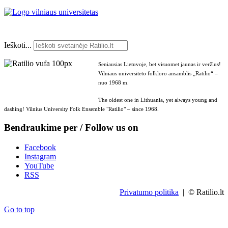
Ieškoti...
Seniausias Lietuvoje, bet visuomet jaunas ir veržlus!
Vilniaus universiteto folkloro ansamblis „Ratilio“ –
nuo 1968 m.
The oldest one in Lithuania, yet always young and
dashing! Vilnius University Folk Ensemble "Ratilio" – since 1968.
Bendraukime per / Follow us on
Facebook
Instagram
YouTube
RSS
Privatumo politika
| © Ratilio.lt
Go to top