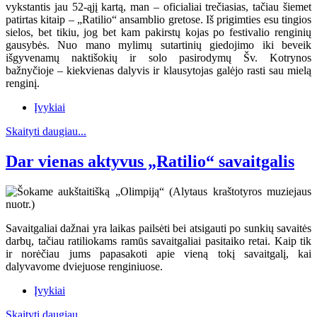
vykstantis jau 52-ąjį kartą, man – oficialiai trečiasias, tačiau šiemet
patirtas kitaip – „Ratilio“ ansamblio gretose. Iš prigimties esu tingios
sielos, bet tikiu, jog bet kam pakirstų kojas po festivalio renginių
gausybės. Nuo mano mylimų sutartinių giedojimo iki beveik
išgyvenamų naktišokių ir solo pasirodymų Šv. Kotrynos
bažnyčioje – kiekvienas dalyvis ir klausytojas galėjo rasti sau mielą
renginį.
Įvykiai
Skaityti daugiau...
Dar vienas aktyvus „Ratilio“ savaitgalis
Savaitgaliai dažnai yra laikas pailsėti bei atsigauti po sunkių savaitės
darbų, tačiau ratiliokams ramūs savaitgaliai pasitaiko retai. Kaip tik
ir norėčiau jums papasakoti apie vieną tokį savaitgalį, kai
dalyvavome dviejuose renginiuose.
Įvykiai
Skaityti daugiau...