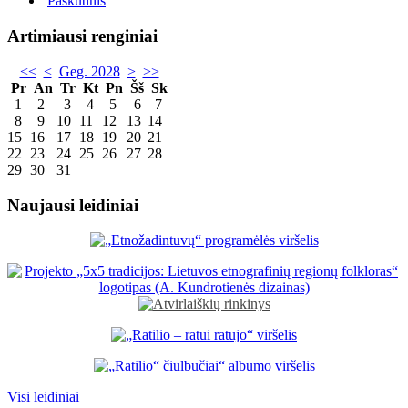
Paskutinis
Artimiausi renginiai
<<
<
Geg. 2028
>
>>
Pr
An
Tr
Kt
Pn
Šš
Sk
1
2
3
4
5
6
7
8
9
10
11
12
13
14
15
16
17
18
19
20
21
22
23
24
25
26
27
28
29
30
31
Naujausi leidiniai
Visi leidiniai