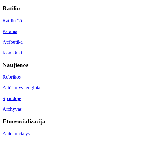
Ratilio
Ratilio 55
Parama
Atributika
Kontaktai
Naujienos
Rubrikos
Artėjantys renginiai
Spaudoje
Archyvas
Etnosocializacija
Apie iniciatyvą