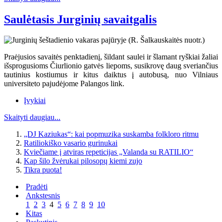
Saulėtasis Jurginių savaitgalis
Praėjusios savaitės penktadienį, šildant saulei ir šlamant ryškiai žaliai
išsprogusioms Čiurlionio gatvės liepoms, susikrovę daug sveriančius
tautinius kostiumus ir kitus daiktus į autobusą, nuo Vilniaus
universiteto pajudėjome Palangos link.
Įvykiai
Skaityti daugiau...
„DJ Kaziukas“: kai popmuzika suskamba folkloro ritmu
Ratiliokiško vasario gurinukai
Kviečiame į atviras repeticijas „Valanda su RATILIO“
Kap šilo žvėrukai pilosopų kiemi zujo
Tikra puota!
Pradėti
Ankstesnis
1
2
3
4
5
6
7
8
9
10
Kitas