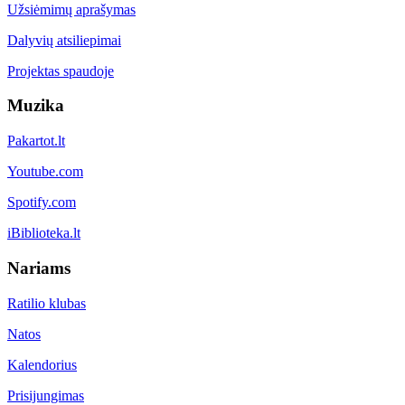
Užsiėmimų aprašymas
Dalyvių atsiliepimai
Projektas spaudoje
Muzika
Pakartot.lt
Youtube.com
Spotify.com
iBiblioteka.lt
Nariams
Ratilio klubas
Natos
Kalendorius
Prisijungimas