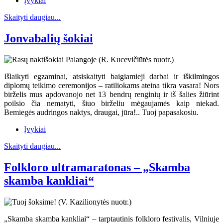
Įvykiai
Skaityti daugiau...
Jonvabalių šokiai
Išlaikyti egzaminai, atsiskaityti baigiamieji darbai ir iškilmingos
diplomų teikimo ceremonijos – ratiliokams ateina tikra vasara! Nors
birželis mus apdovanojo net 13 bendrų renginių ir iš šalies žiūrint
poilsio čia nematyti, šiuo birželiu mėgaujamės kaip niekad.
Bemiegės audringos naktys, draugai, jūra!.. Tuoj papasakosiu.
Įvykiai
Skaityti daugiau...
Folkloro ultramaratonas – „Skamba
skamba kankliai“
„Skamba skamba kankliai“ – tarptautinis folkloro festivalis, Vilniuje