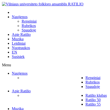
Naujienos
Renginiai
Rubrikos
Spaudoje
Apie Ratilio
Muzika
Leidiniai
Nuotraukos
EN
Susisiek
Menu
Naujienos
Renginiai
Rubrikos
Spaudoje
Apie Ratilio
Ratilio klubas
Ratilio 50
Ratilio 55
Muzika