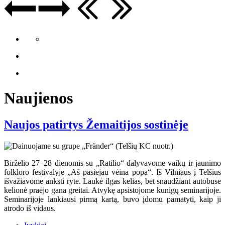
Naujienos
Naujos patirtys Žemaitijos sostinėje
Birželio 27–28 dienomis su „Ratilio“ dalyvavome vaikų ir jaunimo
folkloro festivalyje „Aš pasiejau vėina popā“. Iš Vilniaus į Telšius
išvažiavome anksti ryte. Laukė ilgas kelias, bet snaudžiant autobuse
kelionė praėjo gana greitai. Atvykę apsistojome kunigų seminarijoje.
Seminarijoje lankiausi pirmą kartą, buvo įdomu pamatyti, kaip ji
atrodo iš vidaus.