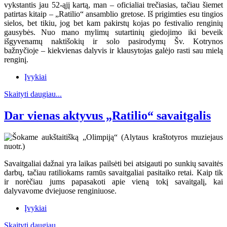
vykstantis jau 52-ąjį kartą, man – oficialiai trečiasias, tačiau šiemet
patirtas kitaip – „Ratilio“ ansamblio gretose. Iš prigimties esu tingios
sielos, bet tikiu, jog bet kam pakirstų kojas po festivalio renginių
gausybės. Nuo mano mylimų sutartinių giedojimo iki beveik
išgyvenamų naktišokių ir solo pasirodymų Šv. Kotrynos
bažnyčioje – kiekvienas dalyvis ir klausytojas galėjo rasti sau mielą
renginį.
Įvykiai
Skaityti daugiau...
Dar vienas aktyvus „Ratilio“ savaitgalis
Savaitgaliai dažnai yra laikas pailsėti bei atsigauti po sunkių savaitės
darbų, tačiau ratiliokams ramūs savaitgaliai pasitaiko retai. Kaip tik
ir norėčiau jums papasakoti apie vieną tokį savaitgalį, kai
dalyvavome dviejuose renginiuose.
Įvykiai
Skaityti daugiau...