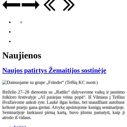
Naujienos
Naujos patirtys Žemaitijos sostinėje
Birželio 27–28 dienomis su „Ratilio“ dalyvavome vaikų ir jaunimo
folkloro festivalyje „Aš pasiejau vėina popā“. Iš Vilniaus į Telšius
išvažiavome anksti ryte. Laukė ilgas kelias, bet snaudžiant autobuse
kelionė praėjo gana greitai. Atvykę apsistojome kunigų seminarijoje.
Seminarijoje lankiausi pirmą kartą, buvo įdomu pamatyti, kaip ji
atrodo iš vidaus.