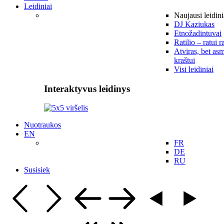
Leidiniai
Naujausi leidini
DJ Kaziukas
Etnožadintuvai
Ratilio – ratui r
Atviras, bet asm
kraštui
Visi leidiniai
Interaktyvus leidinys
Nuotraukos
EN
FR
DE
RU
Susisiek