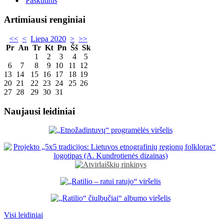
Paskutinis
Artimiausi renginiai
<<
<
Liepa 2020
>
>>
Pr
An
Tr
Kt
Pn
Šš
Sk
1
2
3
4
5
6
7
8
9
10
11
12
13
14
15
16
17
18
19
20
21
22
23
24
25
26
27
28
29
30
31
Naujausi leidiniai
Visi leidiniai