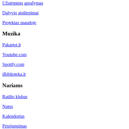
Užsiėmimų aprašymas
Dalyvių atsiliepimai
Projektas spaudoje
Muzika
Pakartot.lt
Youtube.com
Spotify.com
iBiblioteka.lt
Nariams
Ratilio klubas
Natos
Kalendorius
Prisijungimas