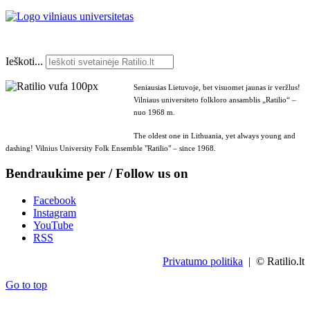
Ieškoti...
Seniausias Lietuvoje, bet visuomet jaunas ir veržlus!
Vilniaus universiteto folkloro ansamblis „Ratilio“ –
nuo 1968 m.
The oldest one in Lithuania, yet always young and
dashing! Vilnius University Folk Ensemble "Ratilio" – since 1968.
Bendraukime per / Follow us on
Facebook
Instagram
YouTube
RSS
Privatumo politika
| © Ratilio.lt
Go to top