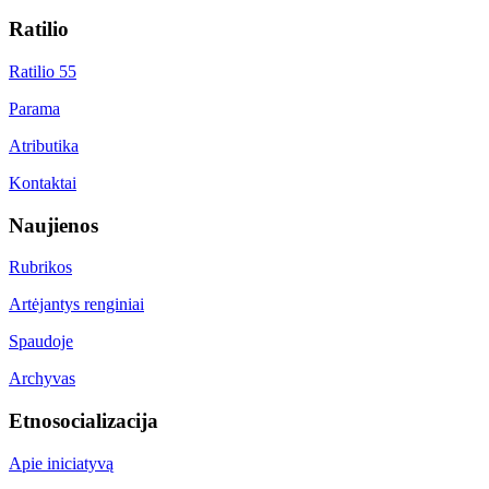
Ratilio
Ratilio 55
Parama
Atributika
Kontaktai
Naujienos
Rubrikos
Artėjantys renginiai
Spaudoje
Archyvas
Etnosocializacija
Apie iniciatyvą