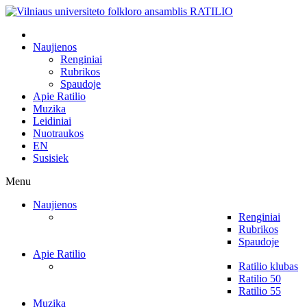
Naujienos
Renginiai
Rubrikos
Spaudoje
Apie Ratilio
Muzika
Leidiniai
Nuotraukos
EN
Susisiek
Menu
Naujienos
Renginiai
Rubrikos
Spaudoje
Apie Ratilio
Ratilio klubas
Ratilio 50
Ratilio 55
Muzika