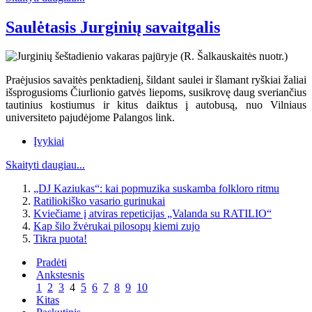
Saulėtasis Jurginių savaitgalis
Praėjusios savaitės penktadienį, šildant saulei ir šlamant ryškiai žaliai
išsprogusioms Čiurlionio gatvės liepoms, susikrovę daug sveriančius
tautinius kostiumus ir kitus daiktus į autobusą, nuo Vilniaus
universiteto pajudėjome Palangos link.
Įvykiai
Skaityti daugiau...
„DJ Kaziukas“: kai popmuzika suskamba folkloro ritmu
Ratiliokiško vasario gurinukai
Kviečiame į atviras repeticijas „Valanda su RATILIO“
Kap šilo žvėrukai pilosopų kiemi zujo
Tikra puota!
Pradėti
Ankstesnis
1
2
3
4
5
6
7
8
9
10
Kitas