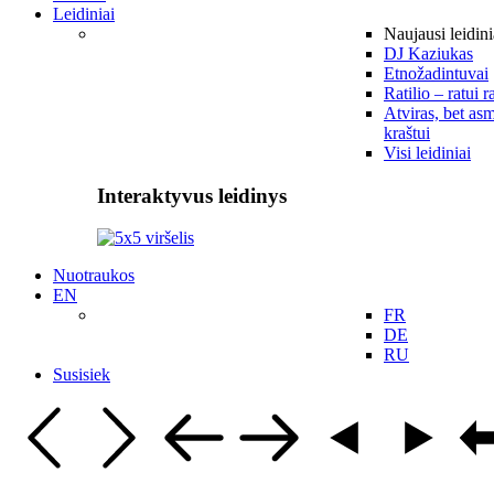
Leidiniai
Naujausi leidini
DJ Kaziukas
Etnožadintuvai
Ratilio – ratui r
Atviras, bet asm
kraštui
Visi leidiniai
Interaktyvus leidinys
Nuotraukos
EN
FR
DE
RU
Susisiek