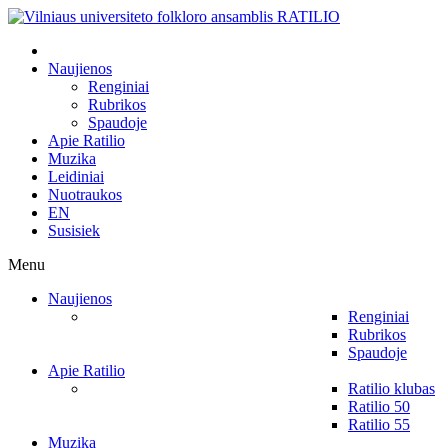
Naujienos
Renginiai
Rubrikos
Spaudoje
Apie Ratilio
Muzika
Leidiniai
Nuotraukos
EN
Susisiek
Menu
Naujienos
Renginiai
Rubrikos
Spaudoje
Apie Ratilio
Ratilio klubas
Ratilio 50
Ratilio 55
Muzika