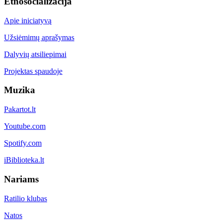
Etnosocializacija
Apie iniciatyvą
Užsiėmimų aprašymas
Dalyvių atsiliepimai
Projektas spaudoje
Muzika
Pakartot.lt
Youtube.com
Spotify.com
iBiblioteka.lt
Nariams
Ratilio klubas
Natos