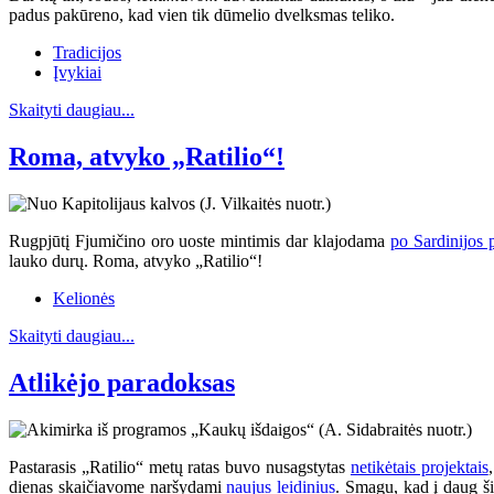
padus pakūreno, kad vien tik dūmelio dvelksmas teliko.
Tradicijos
Įvykiai
Skaityti daugiau...
Roma, atvyko „Ratilio“!
Rugpjūtį Fjumičino oro uoste mintimis dar klajodama
po Sardinijos 
lauko durų. Roma, atvyko „Ratilio“!
Kelionės
Skaityti daugiau...
Atlikėjo paradoksas
Pastarasis „Ratilio“ metų ratas buvo nusagstytas
netikėtais projektais
dienas skaičiavome naršydami
naujus leidinius
. Smagu, kad į daug šių