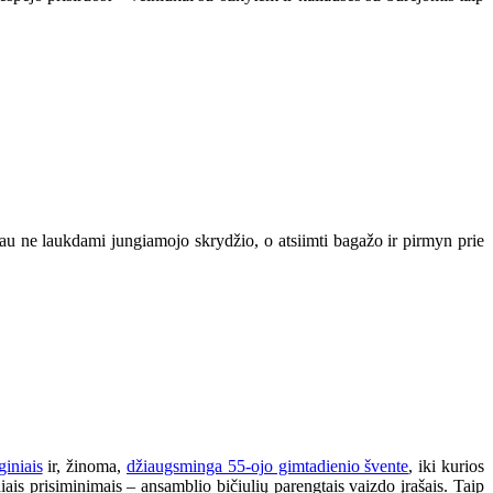
jau ne laukdami jungiamojo skrydžio, o atsiimti bagažo ir pirmyn prie
giniais
ir, žinoma,
džiaugsminga 55-ojo gimtadienio švente
, iki kurios
iais prisiminimais – ansamblio bičiulių parengtais vaizdo įrašais. Taip