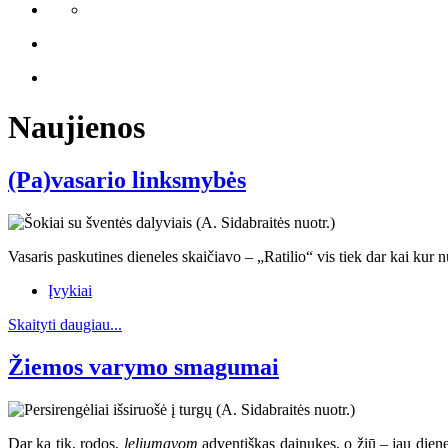
Naujienos
(Pa)vasario linksmybės
Vasaris paskutines dieneles skaičiavo – „Ratilio“ vis tiek dar kai kur 
Įvykiai
Skaityti daugiau...
Žiemos varymo smagumai
Dar ką tik, rodos,
leliumavom
adventiškas dainukes, o žiū – jau diene