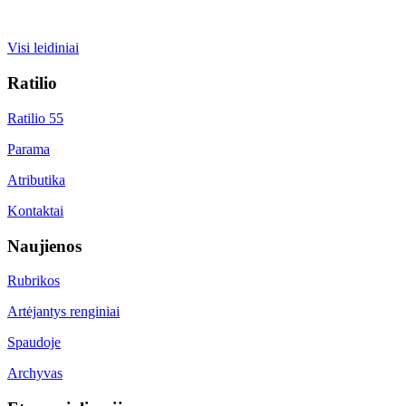
Visi leidiniai
Ratilio
Ratilio 55
Parama
Atributika
Kontaktai
Naujienos
Rubrikos
Artėjantys renginiai
Spaudoje
Archyvas