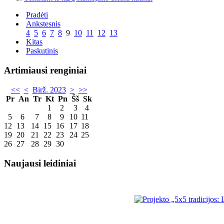
Pradėti
Ankstesnis
4
5
6
7
8
9
10
11
12
13
Kitas
Paskutinis
Artimiausi renginiai
<<
<
Birž. 2023
>
>>
Pr
An
Tr
Kt
Pn
Šš
Sk
1
2
3
4
5
6
7
8
9
10
11
12
13
14
15
16
17
18
19
20
21
22
23
24
25
26
27
28
29
30
Naujausi leidiniai