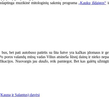
: paslaptinga muzikinė mitologinių sakmių programa
„Kaukų išdaigos“
i
a
bus, bet pati autobuso patirtis su šita šutve yra kažkas įdomaus ir 
. Po poros valandų mūsų vadas Vilius atsineša šūsnį dainų ir nieko nepaai
cifikacijos. Nuovargis jau
daužo
, reik pamiegot. Bet kas galėtų užmigti
 (Kauną ir Salantus) davėsi