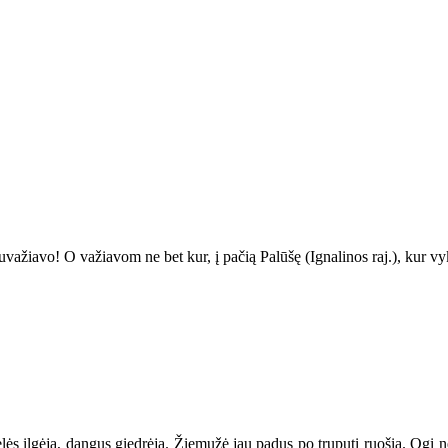
nuvažiavo
! O va
žiavom ne bet kur, į pačią Palūšę (Ignalinos raj.), kur v
lės ilgėja, dangus giedrėja. Žiemužė jau padus po truputį ruošia. Ogi ne