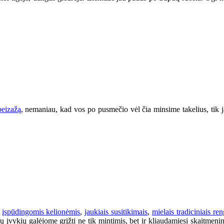
peizažą
, nemaniau, kad vos po pusmečio vėl čia minsime takelius, tik 
,
įspūdingomis kelionėmis
,
jaukiais susitikimais
,
mielais tradiciniais ren
 įvykių galėjome grįžti ne tik mintimis, bet ir kliaudamiesi skaitmenin