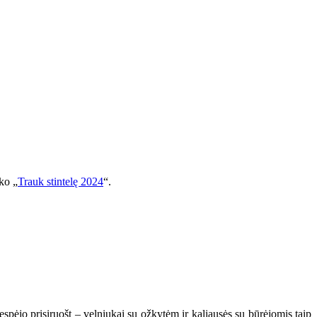
yko „
Trauk stintelę 2024
“.
spėjo prisiruošt – velniukai su ožkytėm ir kaliausės su būrėjomis taip