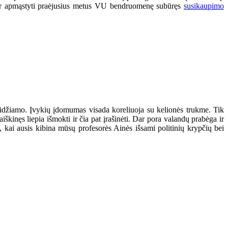
r apmąstyti praėjusius metus VU bendruomenę subūręs
susikaupimo
geidžiamo. Įvykių įdomumas visada koreliuoja su kelionės trukme. Tik
škinęs liepia išmokti ir čia pat įrašinėti. Dar pora valandų prabėga ir
, kai ausis kibina mūsų profesorės Ainės išsami politinių krypčių bei