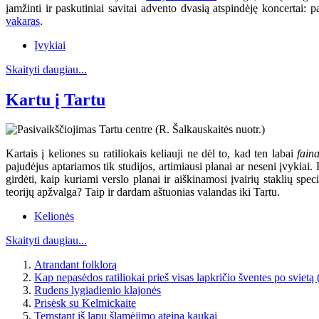
įamžinti ir paskutiniai savitai advento dvasią atspindėję koncertai
vakaras
.
Įvykiai
Skaityti daugiau...
Kartu į Tartu
Kartais į keliones su ratiliokais keliauji ne dėl to, kad ten labai
fain
pajudėjus aptariamos tik studijos, artimiausi planai ar neseni įvykiai
girdėti, kaip kuriami verslo planai ir aiškinamosi įvairių staklių spe
teorijų apžvalga? Taip ir dardam aštuonias valandas iki Tartu.
Kelionės
Skaityti daugiau...
Atrandant folklorą
Kap nepasėdos ratiliokai prieš visas lapkričio šventes po svietą
Rudens lygiadienio klajonės
Prisėsk su Kelmickaite
Temstant iš lapų šlamėjimo ateina kaukai