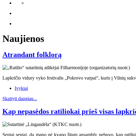
Naujienos
Atrandant folklorą
Lapkričio vidury vyko festivalis „Pokrovo varpai“, kuris į Vilnių sukvi
Įvykiai
Skaityti daugiau...
Kap nepasėdos ratiliokai prieš visas lapkri
Seniai seniai, dą mano nė kvapo šitam ansambly nebuvo, kap ratiliokai