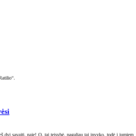
atilio“.
vėsi
 dvi savaiti, naje! O, tai teisybė, pagaliau tai invyko, todė i jumiem