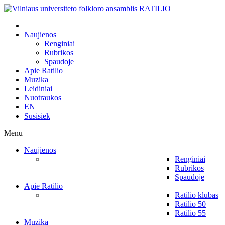
Naujienos
Renginiai
Rubrikos
Spaudoje
Apie Ratilio
Muzika
Leidiniai
Nuotraukos
EN
Susisiek
Menu
Naujienos
Renginiai
Rubrikos
Spaudoje
Apie Ratilio
Ratilio klubas
Ratilio 50
Ratilio 55
Muzika