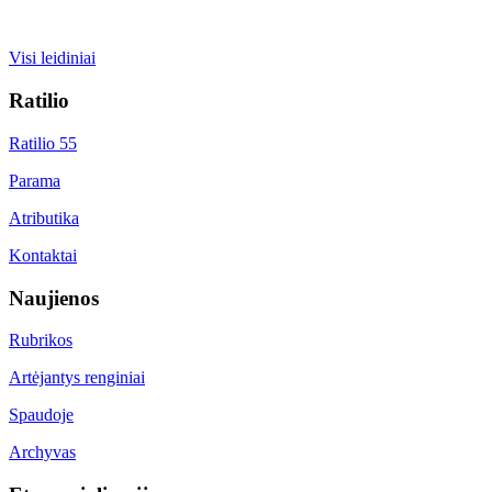
Visi leidiniai
Ratilio
Ratilio 55
Parama
Atributika
Kontaktai
Naujienos
Rubrikos
Artėjantys renginiai
Spaudoje
Archyvas