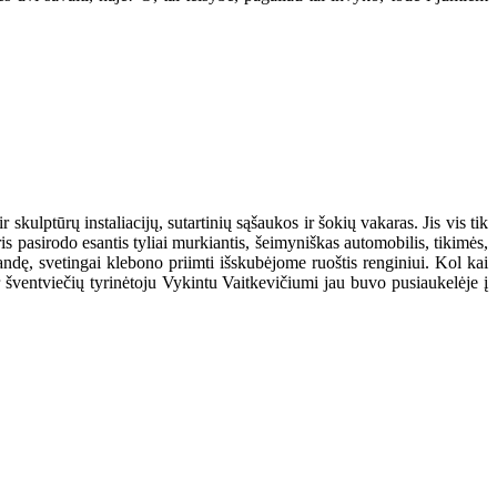
skulptūrų instaliacijų, sutartinių sąšaukos ir šokių vakaras. Jis vis tik
is pasirodo esantis tyliai murkiantis, šeimyniškas automobilis, tikimės,
bandę, svetingai klebono priimti išskubėjome ruoštis renginiui. Kol kai
r šventviečių tyrinėtoju Vykintu Vaitkevičiumi jau buvo pusiaukelėje į