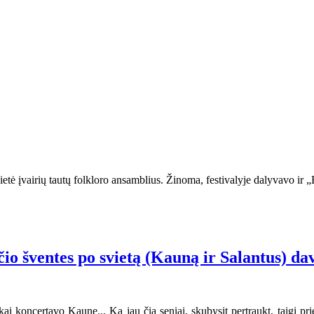
etė įvairių tautų folkloro ansamblius. Žinoma, festivalyje dalyvavo ir „R
čio šventes po svietą (Kauną ir Salantus) da
 koncertavo Kaune... Ką jau čia seniai, skubysit pertraukt, taigi prieš