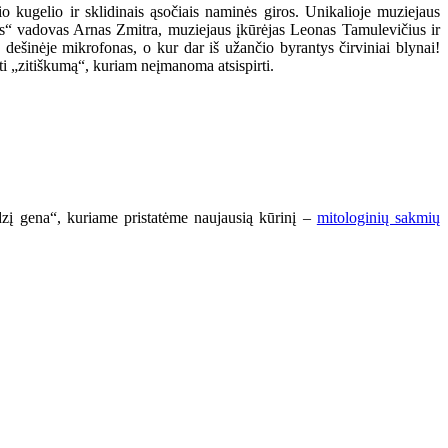
o kugelio ir sklidinais ąsočiais naminės giros. Unikalioje muziejaus
us“ vadovas Arnas Zmitra, muziejaus įkūrėjas Leonas Tamulevičius ir
, dešinėje mikrofonas, o kur dar iš užančio byrantys čirviniai blynai!
ti „zitiškumą“, kuriam neįmanoma atsispirti.
dzį gena“, kuriame pristatėme naujausią kūrinį –
mitologinių sakmių