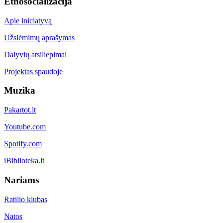
Etnosocializacija
Apie iniciatyvą
Užsiėmimų aprašymas
Dalyvių atsiliepimai
Projektas spaudoje
Muzika
Pakartot.lt
Youtube.com
Spotify.com
iBiblioteka.lt
Nariams
Ratilio klubas
Natos