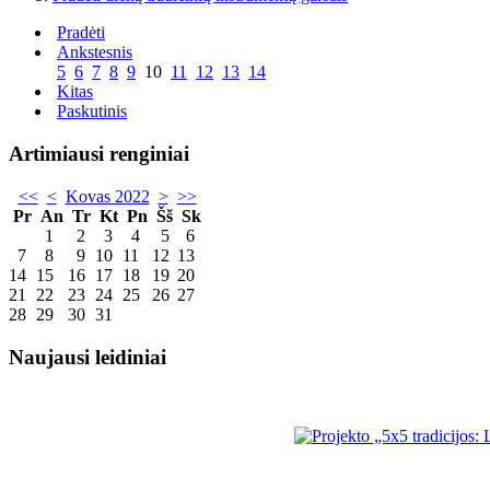
Pradėti
Ankstesnis
5
6
7
8
9
10
11
12
13
14
Kitas
Paskutinis
Artimiausi renginiai
<<
<
Kovas 2022
>
>>
Pr
An
Tr
Kt
Pn
Šš
Sk
1
2
3
4
5
6
7
8
9
10
11
12
13
14
15
16
17
18
19
20
21
22
23
24
25
26
27
28
29
30
31
Naujausi leidiniai