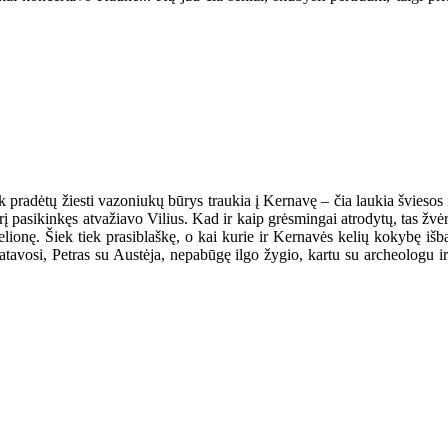
k pradėtų žiesti vazoniukų būrys traukia į Kernavę – čia laukia šviesos ir 
į pasikinkęs atvažiavo Vilius. Kad ir kaip grėsmingai atrodytų, tas žvėr
ą kelionę. Šiek tiek prasiblaškę, o kai kurie ir Kernavės kelių kokybę iš
atavosi, Petras su Austėja, nepabūgę ilgo žygio, kartu su archeologu i