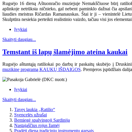
Rugsėjo 16 dieną Aštuonračio muziejuje Nemakščiuose būrį ratiliokų 
aplinkoje netrūksta ničnieko, gal nebent paminklo dažnai čia apsil
liaudies meistras Ričardas Ramanauskas.
Štai ir ji – vienintelė Lie
Skulptūra nesiekia perteikti realistinio vaizdo, tačiau visi jos elementa
Įvykiai
Skaityti daugiau...
Temstant iš lapų šlamėjimo ateina kaukai
Rugsėjo aštuntąją ratiliokai po darbų ir paskaitų skubėjo į Drusk
muzikinę programą KAUKŲ IŠDAIGOS
. Premjeros įspūdžiais dalij
Įvykiai
Skaityti daugiau...
Tavęs laukia „Ratilio“
Svencelės užrašai
Bemiegė spalvingoji Sardinija
Nastajaščius rojus žamėj
Pradėti dieną tradicinių instrumentų garsais