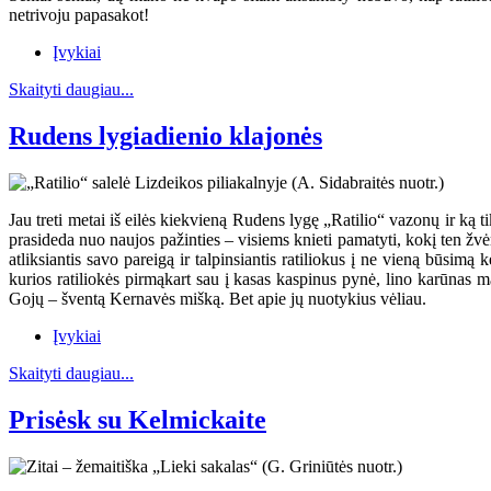
netrivoju papasakot!
Įvykiai
Skaityti daugiau...
Rudens lygiadienio klajonės
Jau treti metai iš eilės kiekvieną Rudens lygę „Ratilio“ vazonų ir ką ti
prasideda nuo naujos pažinties – visiems knieti pamatyti, kokį ten žvėr
atliksiantis savo pareigą ir talpinsiantis ratiliokus į ne vieną būsim
kurios ratiliokės pirmąkart sau į kasas kaspinus pynė, lino karūnas m
Gojų – šventą Kernavės mišką. Bet apie jų nuotykius vėliau.
Įvykiai
Skaityti daugiau...
Prisėsk su Kelmickaite