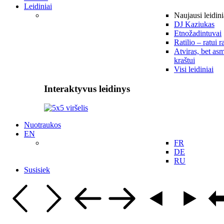
Leidiniai
Naujausi leidini
DJ Kaziukas
Etnožadintuvai
Ratilio – ratui r
Atviras, bet asm
kraštui
Visi leidiniai
Interaktyvus leidinys
Nuotraukos
EN
FR
DE
RU
Susisiek