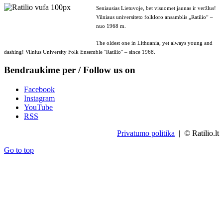
Seniausias Lietuvoje, bet visuomet jaunas ir veržlus!
Vilniaus universiteto folkloro ansamblis „Ratilio“ –
nuo 1968 m.
The oldest one in Lithuania, yet always young and
dashing! Vilnius University Folk Ensemble "Ratilio" – since 1968.
Bendraukime per / Follow us on
Facebook
Instagram
YouTube
RSS
Privatumo politika
| © Ratilio.lt
Go to top