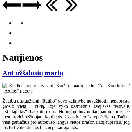
Naujienos
Ant užšalusių marių
Žvarbų pusiaužiemį „Ratilio“ gavo galimybę nuvažiuoti į nepaprasto
grožio vietą – Nidą. Joje vyko kasmetinis žvejiškas festivalis
„Stintapūkis“. Paskutinį kartą Neringoje buvau daugiau nei prieš 10
metų, todėl nežinojau, ko tikėtis iš šios kelionės, ypač žiemą. Tačiau
vien pamačius pro autobuso langus vietos kraštovaizdį supratau, jog
tos festivalio dienos bus nepakartojamos.