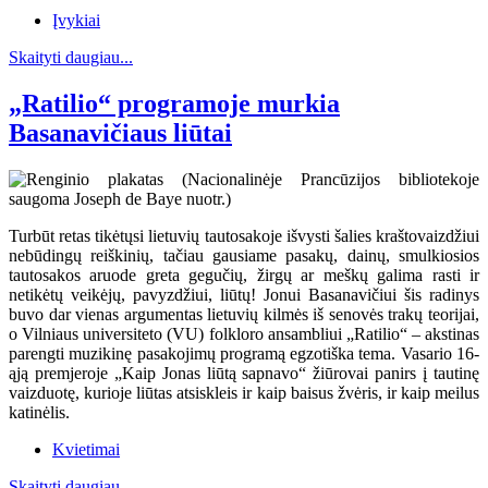
Įvykiai
Skaityti daugiau...
„Ratilio“ programoje murkia
Basanavičiaus liūtai
Turbūt retas tikėtųsi lietuvių tautosakoje išvysti šalies kraštovaizdžiui
nebūdingų reiškinių, tačiau gausiame pasakų, dainų, smulkiosios
tautosakos aruode greta gegučių, žirgų ar meškų galima rasti ir
netikėtų veikėjų, pavyzdžiui, liūtų! Jonui Basanavičiui šis radinys
buvo dar vienas argumentas lietuvių kilmės iš senovės trakų teorijai,
o Vilniaus universiteto (VU) folkloro ansambliui „Ratilio“ – akstinas
parengti muzikinę pasakojimų programą egzotiška tema. Vasario 16-
ąją premjeroje „Kaip Jonas liūtą sapnavo“ žiūrovai panirs į tautinę
vaizduotę, kurioje liūtas atsiskleis ir kaip baisus žvėris, ir kaip meilus
katinėlis.
Kvietimai
Skaityti daugiau...