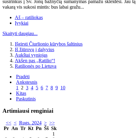
susirinkus į Šv. Jonų bažnyčią sumanymas pamažu skleidėsi. Jau tą
vakarą vis sukosi mintis: bus labai gražu...
Aš – ratiliokas
Įvykiai
Skaityti daugiau...
Išgirsti Čiurlionio kūrybos šaltinius
Iš žiūrovų į dalyvius
Aukštai vyniojas
Akšen pas „Ratilio“!
Ratilionės po Lietuvą
Pradėti
Ankstesnis
1
2
3
4
5
6
7
8
9
10
Kitas
Paskutinis
Artimiausi renginiai
<<
<
Rugs. 2024
>
>>
Pr
An
Tr
Kt
Pn
Šš
Sk
1