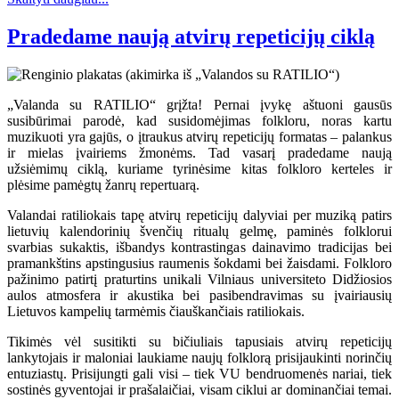
Pradedame naują atvirų repeticijų ciklą
„Valanda su RATILIO“ grįžta! Pernai įvykę aštuoni gausūs
susibūrimai parodė, kad susidomėjimas folkloru, noras kartu
muzikuoti yra gajūs, o įtraukus atvirų repeticijų formatas – palankus
ir mielas įvairiems žmonėms. Tad vasarį pradedame naują
užsiėmimų ciklą, kuriame tyrinėsime kitas folkloro kerteles ir
plėsime pamėgtų žanrų repertuarą.
Valandai ratiliokais tapę atvirų repeticijų dalyviai per muziką patirs
lietuvių kalendorinių švenčių ritualų gelmę, paminės folklorui
svarbias sukaktis, išbandys kontrastingas dainavimo tradicijas bei
pramankštins apstingusius raumenis šokdami bei žaisdami. Folkloro
pažinimo patirtį praturtins unikali Vilniaus universiteto Didžiosios
aulos atmosfera ir akustika bei pasibendravimas su įvairiausių
Lietuvos kampelių tarmėmis čiauškančiais ratiliokais.
Tikimės vėl susitikti su bičiuliais tapusiais atvirų repeticijų
lankytojais ir maloniai laukiame naujų folklorą prisijaukinti norinčių
entuziastų. Prisijungti gali visi – tiek VU bendruomenės nariai, tiek
sostinės gyventojai ir prašalaičiai, visam ciklui ar dominančiai temai.