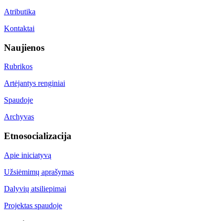
Atributika
Kontaktai
Naujienos
Rubrikos
Artėjantys renginiai
Spaudoje
Archyvas
Etnosocializacija
Apie iniciatyvą
Užsiėmimų aprašymas
Dalyvių atsiliepimai
Projektas spaudoje