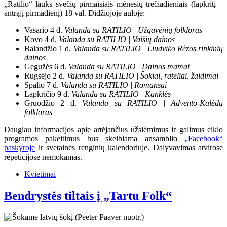
„Ratilio“ lauks svečių pirmaisiais mėnesių trečiadieniais (lapkritį –
antrąjį pirmadienį) 18 val. Didžiojoje auloje:
Vasario 4 d.
Valanda su RATILIO | Užgavėnių folkloras
Kovo 4 d.
Valanda su RATILIO | Vaišių dainos
Balandžio 1 d.
Valanda su RATILIO | Liudviko Rėzos rinkinių
dainos
Gegužės 6 d.
Valanda su RATILIO | Dainos mamai
Rugsėjo 2 d.
Valanda su RATILIO | Šokiai, rateliai, žaidimai
Spalio 7 d.
Valanda su RATILIO | Romansai
Lapkričio 9 d.
Valanda su RATILIO | Kanklės
Gruodžio 2 d.
Valanda su RATILIO | Advento-Kalėdų
folkloras
Daugiau informacijos apie artėjančius užsiėmimus ir galimus ciklo
programos pakeitimus bus skelbiama ansamblio
„Facebook“
paskyroje
ir svetainės renginių kalendoriuje. Dalyvavimas atvirose
repeticijose nemokamas.
Kvietimai
Bendrystės tiltais į „Tartu Folk“