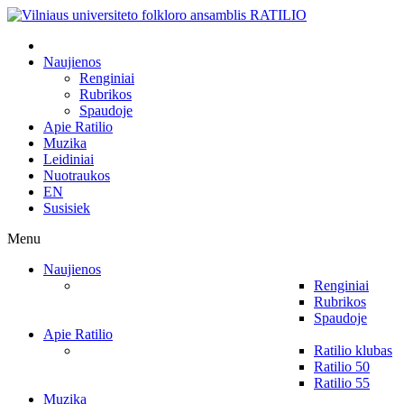
Naujienos
Renginiai
Rubrikos
Spaudoje
Apie Ratilio
Muzika
Leidiniai
Nuotraukos
EN
Susisiek
Menu
Naujienos
Renginiai
Rubrikos
Spaudoje
Apie Ratilio
Ratilio klubas
Ratilio 50
Ratilio 55
Muzika