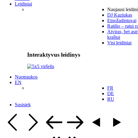
Leidiniai
Naujausi leidini
DJ Kaziukas
Etnožadintuvai
Ratilio – ratui r
Atviras, bet asm
kraštui
Visi leidiniai
Interaktyvus leidinys
Nuotraukos
EN
FR
DE
RU
Susisiek