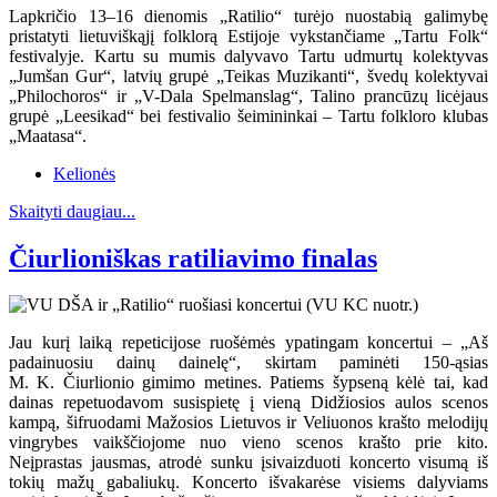
Lapkričio 13–16 dienomis „Ratilio“ turėjo nuostabią galimybę
pristatyti lietuviškąjį folklorą Estijoje vykstančiame „Tartu Folk“
festivalyje. Kartu su mumis dalyvavo Tartu udmurtų kolektyvas
„Jumšan Gur“, latvių grupė „Teikas Muzikanti“, švedų kolektyvai
„Philochoros“ ir „V-Dala Spelmanslag“, Talino prancūzų licėjaus
grupė „Leesikad“ bei festivalio šeimininkai – Tartu folkloro klubas
„Maatasa“.
Kelionės
Skaityti daugiau...
Čiurlioniškas ratiliavimo finalas
Jau kurį laiką repeticijose ruošėmės ypatingam koncertui – „Aš
padainuosiu dainų dainelę“, skirtam paminėti 150-ąsias
M. K. Čiurlionio gimimo metines. Patiems šypseną kėlė tai, kad
dainas repetuodavom susispietę į vieną Didžiosios aulos scenos
kampą, šifruodami Mažosios Lietuvos ir Veliuonos krašto melodijų
vingrybes vaikščiojome nuo vieno scenos krašto prie kito.
Neįprastas jausmas, atrodė sunku įsivaizduoti koncerto visumą iš
tokių mažų gabaliukų. Koncerto išvakarėse visiems dalyviams