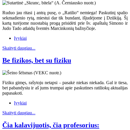
Ruduo jau ritasi į antrą pusę, o „Ratilio“ nemiega! Paskutinį spalio
sekmadienio rytą, miestui dar tik bundant, išjudėjome į Dzūkiją. Šį
kartą turėjome nuostabią progą prisidėti prie šv. apaštalų Simono ir
Judo Tado atlaidų šventės Marcinkonių bažnyčioje.
Įvykiai
Skaityti daugiau...
Be fizikos, bet su fiziku
Fiziku gimęs, rašytoju netapsi – pasakė niekas niekada. Gal ir tiesa,
bet pabandysiu ir aš jums trumpai apie paskutines ratiliokų aktualijas
papasakoti.
Įvykiai
Skaityti daugiau...
Čia kalavijuotis, čia profesorius: