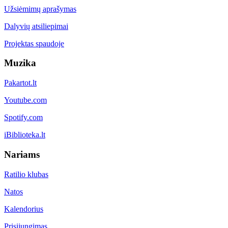
Užsiėmimų aprašymas
Dalyvių atsiliepimai
Projektas spaudoje
Muzika
Pakartot.lt
Youtube.com
Spotify.com
iBiblioteka.lt
Nariams
Ratilio klubas
Natos
Kalendorius
Prisijungimas