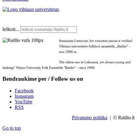
Ieškoti...
Seniausias Lietuvoje, bet visuomet jaunas ir veržlus!
Vilniaus universiteto folkloro ansamblis „Ratilio“ –
nuo 1968 m.
The oldest one in Lithuania, yet always young and
dashing! Vilnius University Folk Ensemble "Ratilio" – since 1968.
Bendraukime per / Follow us on
Facebook
Instagram
YouTube
RSS
Privatumo politika
| © Ratilio.lt
Go to top