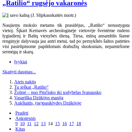
„Ratilio“ rugsėjo vakaronės
Naujiems mokslo metams tik prasidėjus, „Ratilio“ nenustygsta
vietoj. Šįkart Kernavės archeologinėje vietovėje šventėme rudens
lygiadienį ir Baltų vienybės dieną. Tiesa, mūsų ansamblis šiame
renginyje dalyvauja jau antri metai, tad po pernykštės šaltos patirties
visi pasirūpinome papildomais drabužių sluoksniais, nepamiršome
sermėgų ir skarų.
Įvykiai
Skaityti daugiau...
Ateis naktis
Tu ieškai „Ratilio“
Žolinė – nuo Pinčiuko iki sodybėlas Ivanausko
Vasariška Dzūkijos manija
Aukštaitis, (ne)pasiklydęs Dzūkijoje
Pradėti
Ankstesnis
9
10
11
12
13
14
15
16
17
18
Kitas