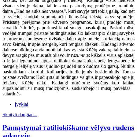
kraštus, bet dabar sugrąžino į Lietuvą. Kadangi visus lietuvius
visada vienijo daina, tai ir savo pasirodymą pradėjome tremtinių
daina „Kad ne auksinės vasaros“, kuri savyje turi tokią galią, kad net
ir svečių, sunkiai suprantančių lietuvišką tekstą, akys spindėjo.
Prisistatę perėjome prie advento programos, kurią pradėjo mūsų
suvalkietė Indrė, paporinusi labai smagų pasakojimą. Paskui mūsų
vedėjai trumpai pristatė būdingiausias šio laikotarpio dainų savybes
ir programą pratęsėme dvišake daina apie antelę, kuriančią namus
savo šeimai, ir apie mergelę, kuri rengiasi ištekėti. Kadangi advento
dainose būdinga apdainuoti tai, kas vyksta Kūčių vakarą, tai ir elnias
devyniaragis pas mus atšuoliavo, ir
razumnas
kiškelis visus aplakstė,
o ir jau legendine tapusi ratiliokų daina apie lapelę lengvapėdę ir
mergelę lelijėlę visus išjudino pajudėti nuo dūdmaišio garsų. Nutilus
paskutiniam akordui, kulinarijos tradicijomis besidomintis Tomas
pristatė svečiams Kūčių stalui būdingus valgius ir papasakojo apie jų
reikšmę Kūčių naktį. Kadangi norėjome svečius kuo labiau
supažindinti su mūsų tradicijomis, suskambėjo ir mūsų paveldas –
sutartinės.
Įvykiai
Skaityti daugiau...
Pamąstymai ratiliokiškame vėlyvo rudens
sūkuryje