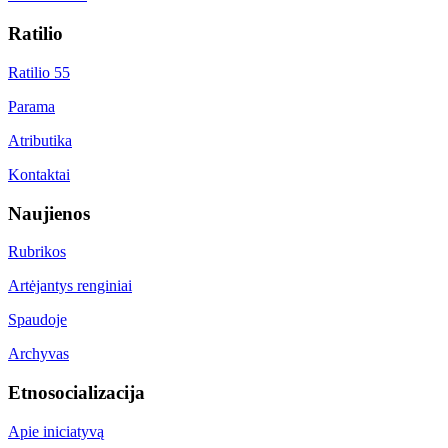
Ratilio
Ratilio 55
Parama
Atributika
Kontaktai
Naujienos
Rubrikos
Artėjantys renginiai
Spaudoje
Archyvas
Etnosocializacija
Apie iniciatyvą