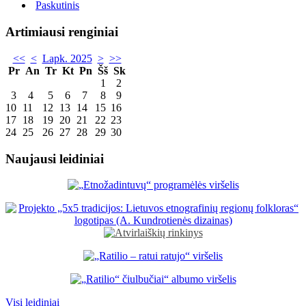
Paskutinis
Artimiausi renginiai
<<
<
Lapk. 2025
>
>>
Pr
An
Tr
Kt
Pn
Šš
Sk
1
2
3
4
5
6
7
8
9
10
11
12
13
14
15
16
17
18
19
20
21
22
23
24
25
26
27
28
29
30
Naujausi leidiniai
Visi leidiniai