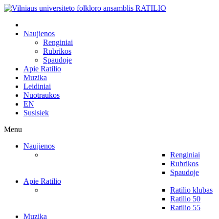
Naujienos
Renginiai
Rubrikos
Spaudoje
Apie Ratilio
Muzika
Leidiniai
Nuotraukos
EN
Susisiek
Menu
Naujienos
Renginiai
Rubrikos
Spaudoje
Apie Ratilio
Ratilio klubas
Ratilio 50
Ratilio 55
Muzika