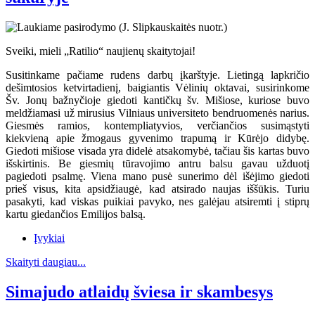
Sveiki, mieli „Ratilio“ naujienų skaitytojai!
Susitinkame pačiame rudens darbų įkarštyje. Lietingą lapkričio
dešimtosios ketvirtadienį, baigiantis Vėlinių oktavai, susirinkome
Šv. Jonų bažnyčioje giedoti kantičkų šv. Mišiose, kuriose buvo
meldžiamasi už mirusius Vilniaus universiteto bendruomenės narius.
Giesmės ramios, kontempliatyvios, verčiančios susimąstyti
kiekvieną apie žmogaus gyvenimo trapumą ir Kūrėjo didybę.
Giedoti mišiose visada yra didelė atsakomybė, tačiau šis kartas buvo
išskirtinis. Be giesmių tūravojimo antru balsu gavau užduotį
pagiedoti psalmę. Viena mano pusė sunerimo dėl išėjimo giedoti
prieš visus, kita apsidžiaugė, kad atsirado naujas iššūkis. Turiu
pasakyti, kad viskas puikiai pavyko, nes galėjau atsiremti į stiprų
kartu giedančios Emilijos balsą.
Įvykiai
Skaityti daugiau...
Simajudo atlaidų šviesa ir skambesys