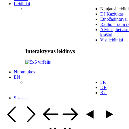
Leidiniai
Naujausi leidini
DJ Kaziukas
Etnožadintuvai
Ratilio – ratui r
Atviras, bet asm
kraštui
Visi leidiniai
Interaktyvus leidinys
Nuotraukos
EN
FR
DE
RU
Susisiek