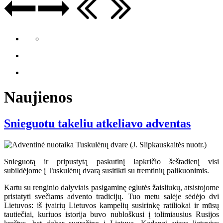
Naujienos
Snieguotu takeliu atkeliavo adventas
Snieguotą ir pripustytą paskutinį lapkričio šeštadienį visi
subildėjome į Tuskulėnų dvarą susitikti su tremtinių palikuonimis.
Kartu su renginio dalyviais pasigaminę eglutės žaisliukų, atsistojome
pristatyti svečiams advento tradicijų. Tuo metu salėje sėdėjo dvi
Lietuvos: iš įvairių Lietuvos kampelių susirinkę ratiliokai ir mūsų
tautiečiai, kuriuos istorija buvo nubloškusi į tolimiausius Rusijos