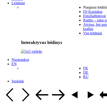
Leidiniai
Naujausi leidini
DJ Kaziukas
Etnožadintuvai
Ratilio – ratui r
Atviras, bet asm
kraštui
Visi leidiniai
Interaktyvus leidinys
Nuotraukos
EN
FR
DE
RU
Susisiek