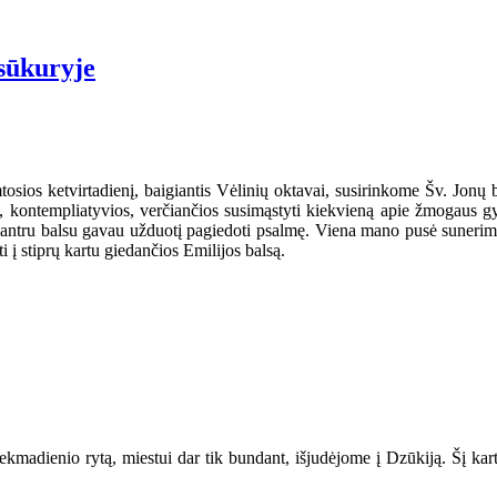
sūkuryje
tosios ketvirtadienį, baigiantis Vėlinių oktavai, susirinkome Šv. Jonų
, kontempliatyvios, verčiančios susimąstyti kiekvieną apie žmogaus g
 antru balsu gavau užduotį pagiedoti psalmę. Viena mano pusė sunerimo 
i į stiprų kartu giedančios Emilijos balsą.
sekmadienio rytą, miestui dar tik bundant, išjudėjome į Dzūkiją. Šį kar