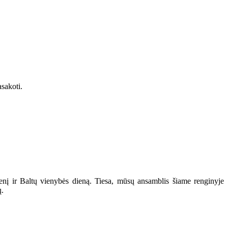
asakoti.
enį ir Baltų vienybės dieną. Tiesa, mūsų ansamblis šiame renginyje
ų.