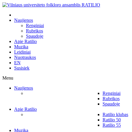
Naujienos
Renginiai
Rubrikos
Spaudoje
Apie Ratilio
Muzika
Leidiniai
Nuotraukos
EN
Susisiek
Menu
Naujienos
Renginiai
Rubrikos
Spaudoje
Apie Ratilio
Ratilio klubas
Ratilio 50
Ratilio 55
Muzika