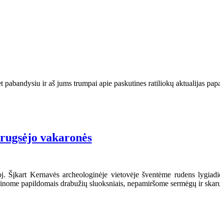
et pabandysiu ir aš jums trumpai apie paskutines ratiliokų aktualijas pap
“ rugsėjo vakaronės
oj. Šįkart Kernavės archeologinėje vietovėje šventėme rudens lygiadi
irūpinome papildomais drabužių sluoksniais, nepamiršome sermėgų ir skar