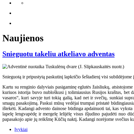
Naujienos
Snieguotu takeliu atkeliavo adventas
Snieguotą ir pripustytą paskutinį lapkričio šeštadienį visi subildėjome 
Kartu su renginio dalyviais pasigaminę eglutės žaisliukų, atsistojome p
kuriuos istorija buvo nubloškusi į tolimiausius Rusijos kraštus, bet
vasaros“, kuri savyje turi tokią galią, kad net ir svečių, sunkiai su
smagų pasakojimą. Paskui mūsų vedėjai trumpai pristatė būdingiausias
ištekėti. Kadangi advento dainose būdinga apdainuoti tai, kas vyksta 
lapelę lengvapėdę ir mergelę lelijėlę visus išjudino pajudėti nuo dū
papasakojo apie jų reikšmę Kūčių naktį. Kadangi norėjome svečius kuo
Įvykiai