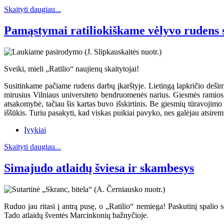
Skaityti daugiau...
Pamąstymai ratiliokiškame vėlyvo rudens 
Sveiki, mieli „Ratilio“ naujienų skaitytojai!
Susitinkame pačiame rudens darbų įkarštyje. Lietingą lapkričio dešim
mirusius Vilniaus universiteto bendruomenės narius. Giesmės ramios
atsakomybė, tačiau šis kartas buvo išskirtinis. Be giesmių tūravojimo
iššūkis. Turiu pasakyti, kad viskas puikiai pavyko, nes galėjau atsiremt
Įvykiai
Skaityti daugiau...
Simajudo atlaidų šviesa ir skambesys
Ruduo jau ritasi į antrą pusę, o „Ratilio“ nemiega! Paskutinį spalio 
Tado atlaidų šventės Marcinkonių bažnyčioje.