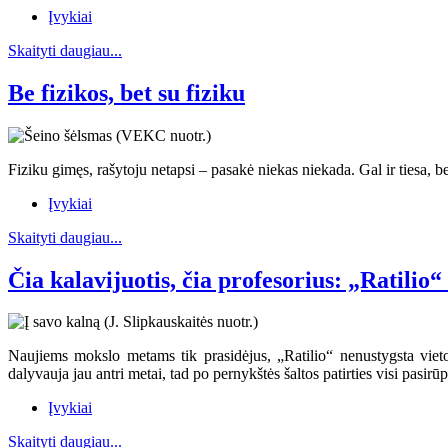
Įvykiai
Skaityti daugiau...
Be fizikos, bet su fiziku
Fiziku gimęs, rašytoju netapsi – pasakė niekas niekada. Gal ir tiesa, b
Įvykiai
Skaityti daugiau...
Čia kalavijuotis, čia profesorius: „Ratilio
Naujiems mokslo metams tik prasidėjus, „Ratilio“ nenustygsta viet
dalyvauja jau antri metai, tad po pernykštės šaltos patirties visi pas
Įvykiai
Skaityti daugiau...