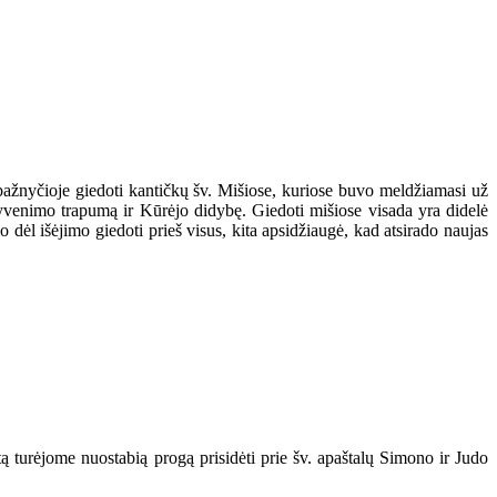
 bažnyčioje giedoti kantičkų šv. Mišiose, kuriose buvo meldžiamasi už
yvenimo trapumą ir Kūrėjo didybę. Giedoti mišiose visada yra didelė
dėl išėjimo giedoti prieš visus, kita apsidžiaugė, kad atsirado naujas
tą turėjome nuostabią progą prisidėti prie šv. apaštalų Simono ir Judo