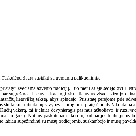
į Tuskulėnų dvarą susitikti su tremtinių palikuonimis.
ristatyti svečiams advento tradicijų. Tuo metu salėje sėdėjo dvi Lietuvo
 dabar sugrąžino į Lietuvą. Kadangi visus lietuvius visada vienijo dai
prantančių lietuvišką tekstą, akys spindėjo. Prisistatę perėjome prie ad
 šio laikotarpio dainų savybes ir programą pratęsėme dvišake daina api
Kūčių vakarą, tai ir elnias devyniaragis pas mus atšuoliavo, ir
razumn
dmaišio garsų. Nutilus paskutiniam akordui, kulinarijos tradicijomis 
 labiau supažindinti su mūsų tradicijomis, suskambėjo ir mūsų paveldas