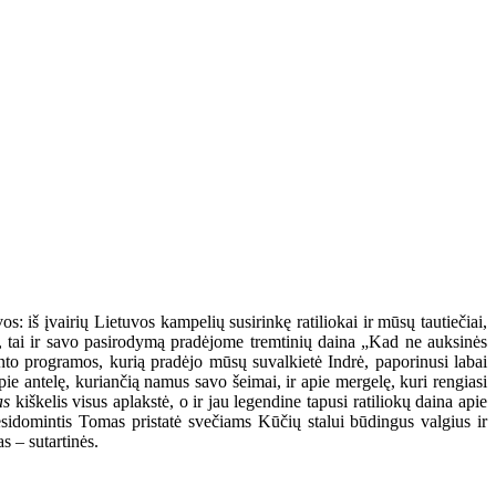
s: iš įvairių Lietuvos kampelių susirinkę ratiliokai ir mūsų tautiečiai,
na, tai ir savo pasirodymą pradėjome tremtinių daina „Kad ne auksinės
vento programos, kurią pradėjo mūsų suvalkietė Indrė, paporinusi labai
e antelę, kuriančią namus savo šeimai, ir apie mergelę, kuri rengiasi
as
kiškelis visus aplakstė, o ir jau legendine tapusi ratiliokų daina apie
besidomintis Tomas pristatė svečiams Kūčių stalui būdingus valgius ir
 – sutartinės.