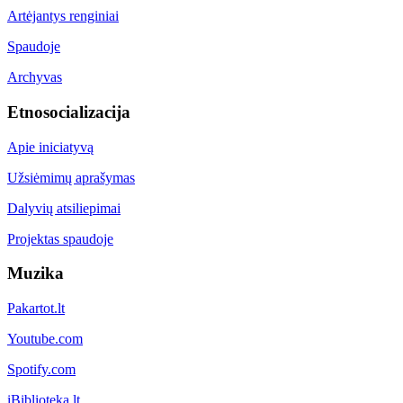
Artėjantys renginiai
Spaudoje
Archyvas
Etnosocializacija
Apie iniciatyvą
Užsiėmimų aprašymas
Dalyvių atsiliepimai
Projektas spaudoje
Muzika
Pakartot.lt
Youtube.com
Spotify.com
iBiblioteka.lt