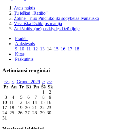
Ateis naktis
Tu ieškai „Ratilio“
Žolinė – nuo Pinčiuko iki sodybėlas Ivanausko
Vasariška Dzūkijos manija
Aukštaitis, (ne)pasiklydęs Dzūkijoje
Pradėti
Ankstesnis
9
10
11
12
13
14
15
16
17
18
Kitas
Paskutinis
Artimiausi renginiai
<<
<
Gruod. 2029
>
>>
Pr
An
Tr
Kt
Pn
Šš
Sk
1
2
3
4
5
6
7
8
9
10
11
12
13
14
15
16
17
18
19
20
21
22
23
24
25
26
27
28
29
30
31