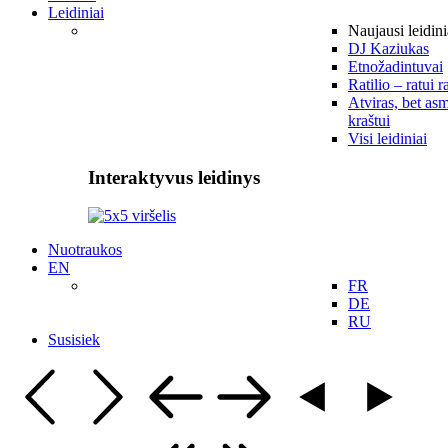
Leidiniai
Naujausi leidini
DJ Kaziukas
Etnožadintuvai
Ratilio – ratui r
Atviras, bet asm
kraštui
Visi leidiniai
Interaktyvus leidinys
Nuotraukos
EN
FR
DE
RU
Susisiek