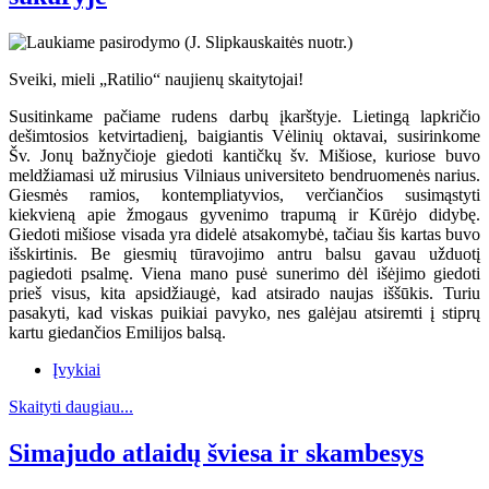
Sveiki, mieli „Ratilio“ naujienų skaitytojai!
Susitinkame pačiame rudens darbų įkarštyje. Lietingą lapkričio
dešimtosios ketvirtadienį, baigiantis Vėlinių oktavai, susirinkome
Šv. Jonų bažnyčioje giedoti kantičkų šv. Mišiose, kuriose buvo
meldžiamasi už mirusius Vilniaus universiteto bendruomenės narius.
Giesmės ramios, kontempliatyvios, verčiančios susimąstyti
kiekvieną apie žmogaus gyvenimo trapumą ir Kūrėjo didybę.
Giedoti mišiose visada yra didelė atsakomybė, tačiau šis kartas buvo
išskirtinis. Be giesmių tūravojimo antru balsu gavau užduotį
pagiedoti psalmę. Viena mano pusė sunerimo dėl išėjimo giedoti
prieš visus, kita apsidžiaugė, kad atsirado naujas iššūkis. Turiu
pasakyti, kad viskas puikiai pavyko, nes galėjau atsiremti į stiprų
kartu giedančios Emilijos balsą.
Įvykiai
Skaityti daugiau...
Simajudo atlaidų šviesa ir skambesys