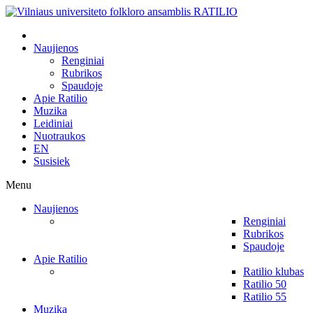
Naujienos
Renginiai
Rubrikos
Spaudoje
Apie Ratilio
Muzika
Leidiniai
Nuotraukos
EN
Susisiek
Menu
Naujienos
Renginiai
Rubrikos
Spaudoje
Apie Ratilio
Ratilio klubas
Ratilio 50
Ratilio 55
Muzika