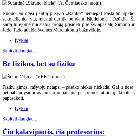
Ruduo jau ritasi į antrą pusę, o „Ratilio“ nemiega! Paskutinį spalio
sekmadienio rytą, miestui dar tik bundant, išjudėjome į Dzūkiją. Šį
kartą turėjome nuostabią progą prisidėti prie šv. apaštalų Simono ir
Judo Tado atlaidų šventės Marcinkonių bažnyčioje.
Įvykiai
Skaityti daugiau...
Be fizikos, bet su fiziku
Fiziku gimęs, rašytoju netapsi – pasakė niekas niekada. Gal ir tiesa,
bet pabandysiu ir aš jums trumpai apie paskutines ratiliokų aktualijas
papasakoti.
Įvykiai
Skaityti daugiau...
Čia kalavijuotis, čia profesorius: