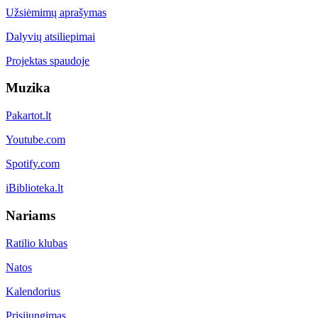
Užsiėmimų aprašymas
Dalyvių atsiliepimai
Projektas spaudoje
Muzika
Pakartot.lt
Youtube.com
Spotify.com
iBiblioteka.lt
Nariams
Ratilio klubas
Natos
Kalendorius
Prisijungimas