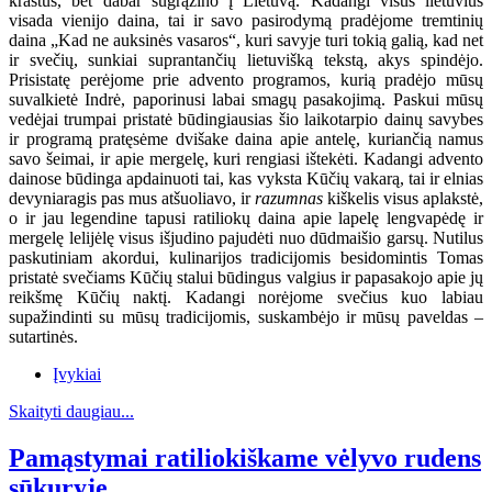
kraštus, bet dabar sugrąžino į Lietuvą. Kadangi visus lietuvius
visada vienijo daina, tai ir savo pasirodymą pradėjome tremtinių
daina „Kad ne auksinės vasaros“, kuri savyje turi tokią galią, kad net
ir svečių, sunkiai suprantančių lietuvišką tekstą, akys spindėjo.
Prisistatę perėjome prie advento programos, kurią pradėjo mūsų
suvalkietė Indrė, paporinusi labai smagų pasakojimą. Paskui mūsų
vedėjai trumpai pristatė būdingiausias šio laikotarpio dainų savybes
ir programą pratęsėme dvišake daina apie antelę, kuriančią namus
savo šeimai, ir apie mergelę, kuri rengiasi ištekėti. Kadangi advento
dainose būdinga apdainuoti tai, kas vyksta Kūčių vakarą, tai ir elnias
devyniaragis pas mus atšuoliavo, ir
razumnas
kiškelis visus aplakstė,
o ir jau legendine tapusi ratiliokų daina apie lapelę lengvapėdę ir
mergelę lelijėlę visus išjudino pajudėti nuo dūdmaišio garsų. Nutilus
paskutiniam akordui, kulinarijos tradicijomis besidomintis Tomas
pristatė svečiams Kūčių stalui būdingus valgius ir papasakojo apie jų
reikšmę Kūčių naktį. Kadangi norėjome svečius kuo labiau
supažindinti su mūsų tradicijomis, suskambėjo ir mūsų paveldas –
sutartinės.
Įvykiai
Skaityti daugiau...
Pamąstymai ratiliokiškame vėlyvo rudens
sūkuryje