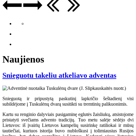
Naujienos
Snieguotu takeliu atkeliavo adventas
Snieguotą ir pripustytą paskutinį lapkričio šeštadienį visi
subildėjome į Tuskulėnų dvarą susitikti su tremtinių palikuonimis.
Kartu su renginio dalyviais pasigaminę eglutės žaisliukų, atsistojome
pristatyti svečiams advento tradicijų. Tuo metu salėje sėdėjo dvi
Lietuvos: iš įvairių Lietuvos kampelių susirinkę ratiliokai ir mūsų
tautiečiai, kuriuos istorija buvo nubloškusi į tolimiausius Rusijos