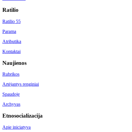
Ratilio
Ratilio 55
Parama
Atributika
Kontaktai
Naujienos
Rubrikos
Artėjantys renginiai
Spaudoje
Archyvas
Etnosocializacija
Apie iniciatyvą