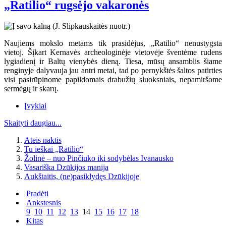
„Ratilio“ rugsėjo vakaronės
Naujiems mokslo metams tik prasidėjus, „Ratilio“ nenustygsta
vietoj. Šįkart Kernavės archeologinėje vietovėje šventėme rudens
lygiadienį ir Baltų vienybės dieną. Tiesa, mūsų ansamblis šiame
renginyje dalyvauja jau antri metai, tad po pernykštės šaltos patirties
visi pasirūpinome papildomais drabužių sluoksniais, nepamiršome
sermėgų ir skarų.
Įvykiai
Skaityti daugiau...
Ateis naktis
Tu ieškai „Ratilio“
Žolinė – nuo Pinčiuko iki sodybėlas Ivanausko
Vasariška Dzūkijos manija
Aukštaitis, (ne)pasiklydęs Dzūkijoje
Pradėti
Ankstesnis
9
10
11
12
13
14
15
16
17
18
Kitas