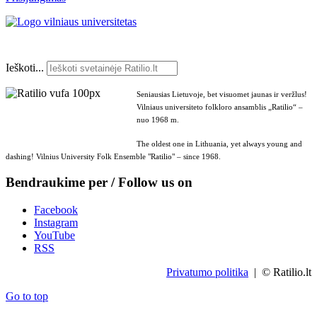
Ieškoti...
Seniausias Lietuvoje, bet visuomet jaunas ir veržlus!
Vilniaus universiteto folkloro ansamblis „Ratilio“ –
nuo 1968 m.
The oldest one in Lithuania, yet always young and
dashing! Vilnius University Folk Ensemble "Ratilio" – since 1968.
Bendraukime per / Follow us on
Facebook
Instagram
YouTube
RSS
Privatumo politika
| © Ratilio.lt
Go to top