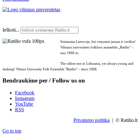
Ieškoti...
Seniausias Lietuvoje, bet visuomet jaunas ir veržlus!
Vilniaus universiteto folkloro ansamblis „Ratilio“ –
nuo 1968 m.
The oldest one in Lithuania, yet always young and
dashing! Vilnius University Folk Ensemble "Ratilio" – since 1968.
Bendraukime per / Follow us on
Facebook
Instagram
YouTube
RSS
Privatumo politika
| © Ratilio.lt
Go to top