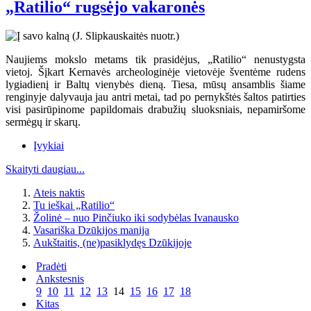
„Ratilio“ rugsėjo vakaronės
Naujiems mokslo metams tik prasidėjus, „Ratilio“ nenustygsta
vietoj. Šįkart Kernavės archeologinėje vietovėje šventėme rudens
lygiadienį ir Baltų vienybės dieną. Tiesa, mūsų ansamblis šiame
renginyje dalyvauja jau antri metai, tad po pernykštės šaltos patirties
visi pasirūpinome papildomais drabužių sluoksniais, nepamiršome
sermėgų ir skarų.
Įvykiai
Skaityti daugiau...
Ateis naktis
Tu ieškai „Ratilio“
Žolinė – nuo Pinčiuko iki sodybėlas Ivanausko
Vasariška Dzūkijos manija
Aukštaitis, (ne)pasiklydęs Dzūkijoje
Pradėti
Ankstesnis
9
10
11
12
13
14
15
16
17
18
Kitas