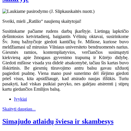
Sveiki, mieli „Ratilio“ naujienų skaitytojai!
Susitinkame pačiame rudens darbų įkarštyje. Lietingą lapkričio
dešimtosios ketvirtadienį, baigiantis Vėlinių oktavai, susirinkome
Šv. Jonų bažnyčioje giedoti kantičkų šv. Mišiose, kuriose buvo
meldžiamasi už mirusius Vilniaus universiteto bendruomenės narius.
Giesmės ramios, kontempliatyvios, verčiančios susimąstyti
kiekvieną apie žmogaus gyvenimo trapumą ir Kūrėjo didybę.
Giedoti mišiose visada yra didelė atsakomybė, tačiau šis kartas buvo
išskirtinis. Be giesmių tūravojimo antru balsu gavau užduotį
pagiedoti psalmę. Viena mano pusė sunerimo dėl išėjimo giedoti
prieš visus, kita apsidžiaugė, kad atsirado naujas iššūkis. Turiu
pasakyti, kad viskas puikiai pavyko, nes galėjau atsiremti į stiprų
kartu giedančios Emilijos balsą.
Įvykiai
Skaityti daugiau...
Simajudo atlaidų šviesa ir skambesys