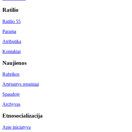
Ratilio
Ratilio 55
Parama
Atributika
Kontaktai
Naujienos
Rubrikos
Artėjantys renginiai
Spaudoje
Archyvas
Etnosocializacija
Apie iniciatyvą