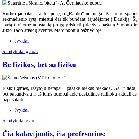
Ruduo jau ritasi į antrą pusę, o „Ratilio“ nemiega! Paskutinį spalio
sekmadienio rytą, miestui dar tik bundant, išjudėjome į Dzūkiją. Šį
kartą turėjome nuostabią progą prisidėti prie šv. apaštalų Simono ir
Judo Tado atlaidų šventės Marcinkonių bažnyčioje.
Įvykiai
Skaityti daugiau...
Be fizikos, bet su fiziku
Fiziku gimęs, rašytoju netapsi – pasakė niekas niekada. Gal ir tiesa,
bet pabandysiu ir aš jums trumpai apie paskutines ratiliokų aktualijas
papasakoti.
Įvykiai
Skaityti daugiau...
Čia kalavijuotis, čia profesorius: