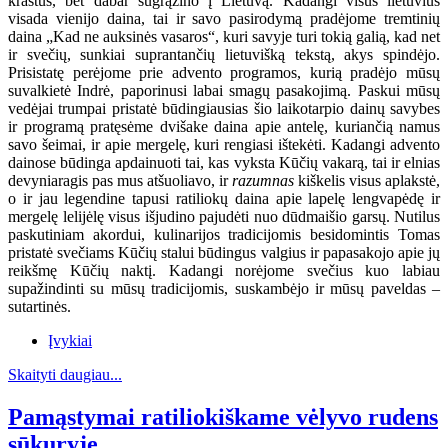
kraštus, bet dabar sugrąžino į Lietuvą. Kadangi visus lietuvius
visada vienijo daina, tai ir savo pasirodymą pradėjome tremtinių
daina „Kad ne auksinės vasaros“, kuri savyje turi tokią galią, kad net
ir svečių, sunkiai suprantančių lietuvišką tekstą, akys spindėjo.
Prisistatę perėjome prie advento programos, kurią pradėjo mūsų
suvalkietė Indrė, paporinusi labai smagų pasakojimą. Paskui mūsų
vedėjai trumpai pristatė būdingiausias šio laikotarpio dainų savybes
ir programą pratęsėme dvišake daina apie antelę, kuriančią namus
savo šeimai, ir apie mergelę, kuri rengiasi ištekėti. Kadangi advento
dainose būdinga apdainuoti tai, kas vyksta Kūčių vakarą, tai ir elnias
devyniaragis pas mus atšuoliavo, ir
razumnas
kiškelis visus aplakstė,
o ir jau legendine tapusi ratiliokų daina apie lapelę lengvapėdę ir
mergelę lelijėlę visus išjudino pajudėti nuo dūdmaišio garsų. Nutilus
paskutiniam akordui, kulinarijos tradicijomis besidomintis Tomas
pristatė svečiams Kūčių stalui būdingus valgius ir papasakojo apie jų
reikšmę Kūčių naktį. Kadangi norėjome svečius kuo labiau
supažindinti su mūsų tradicijomis, suskambėjo ir mūsų paveldas –
sutartinės.
Įvykiai
Skaityti daugiau...
Pamąstymai ratiliokiškame vėlyvo rudens
sūkuryje