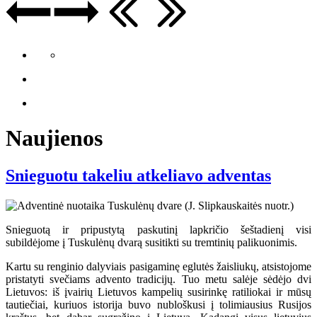
Naujienos
Snieguotu takeliu atkeliavo adventas
Snieguotą ir pripustytą paskutinį lapkričio šeštadienį visi
subildėjome į Tuskulėnų dvarą susitikti su tremtinių palikuonimis.
Kartu su renginio dalyviais pasigaminę eglutės žaisliukų, atsistojome
pristatyti svečiams advento tradicijų. Tuo metu salėje sėdėjo dvi
Lietuvos: iš įvairių Lietuvos kampelių susirinkę ratiliokai ir mūsų
tautiečiai, kuriuos istorija buvo nubloškusi į tolimiausius Rusijos