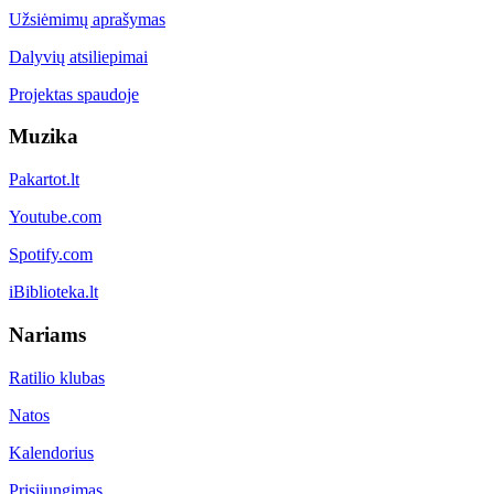
Užsiėmimų aprašymas
Dalyvių atsiliepimai
Projektas spaudoje
Muzika
Pakartot.lt
Youtube.com
Spotify.com
iBiblioteka.lt
Nariams
Ratilio klubas
Natos
Kalendorius
Prisijungimas