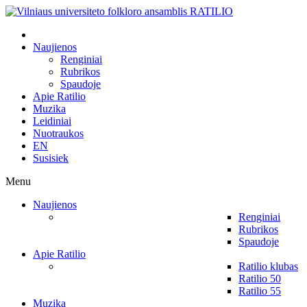
Naujienos
Renginiai
Rubrikos
Spaudoje
Apie Ratilio
Muzika
Leidiniai
Nuotraukos
EN
Susisiek
Menu
Naujienos
Renginiai
Rubrikos
Spaudoje
Apie Ratilio
Ratilio klubas
Ratilio 50
Ratilio 55
Muzika