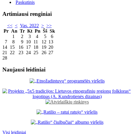
Paskutinis
Artimiausi renginiai
<<
<
Vas. 2022
>
>>
Pr
An
Tr
Kt
Pn
Šš
Sk
1
2
3
4
5
6
7
8
9
10
11
12
13
14
15
16
17
18
19
20
21
22
23
24
25
26
27
28
Naujausi leidiniai
Visi leidiniai