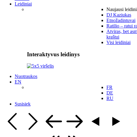
Leidiniai
Naujausi leidini
DJ Kaziukas
Etnožadintuvai
Ratilio – ratui r
Atviras, bet asm
kraštui
Visi leidiniai
Interaktyvus leidinys
Nuotraukos
EN
FR
DE
RU
Susisiek