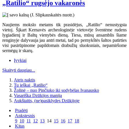
„Ratilio“ rugsėjo vakaronės
Naujiems mokslo metams tik prasidėjus, „Ratilio“ nenustygsta
vietoj. Šįkart Kernavės archeologinėje vietovėje šventėme rudens
lygiadienį ir Baltų vienybės dieną. Tiesa, mūsų ansamblis šiame
renginyje dalyvauja jau antri metai, tad po pernykštės šaltos patirties
visi pasirūpinome papildomais drabužių sluoksniais, nepamiršome
sermėgų ir skarų.
Įvykiai
Skaityti daugiau...
Ateis naktis
Tu ieškai „Ratilio“
Žolinė – nuo Pinčiuko iki sodybėlas Ivanausko
Vasariška Dzūkijos manija
Aukštaitis, (ne)pasiklydęs Dzūkijoje
Pradėti
Ankstesnis
9
10
11
12
13
14
15
16
17
18
Kitas