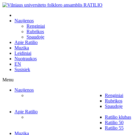
Naujienos
Renginiai
Rubrikos
Spaudoje
Apie Ratilio
Muzika
Leidiniai
Nuotraukos
EN
Susisiek
Menu
Naujienos
Renginiai
Rubrikos
Spaudoje
Apie Ratilio
Ratilio klubas
Ratilio 50
Ratilio 55
Muzika