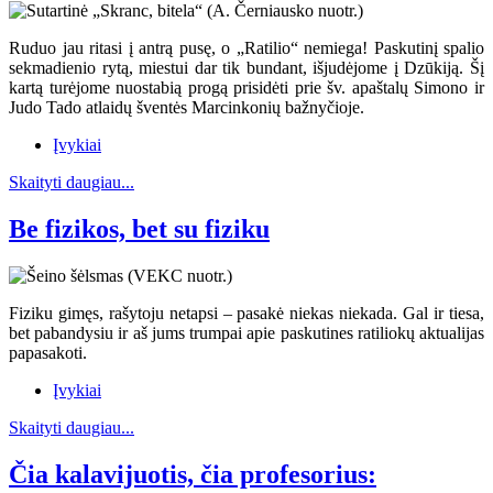
Ruduo jau ritasi į antrą pusę, o „Ratilio“ nemiega! Paskutinį spalio
sekmadienio rytą, miestui dar tik bundant, išjudėjome į Dzūkiją. Šį
kartą turėjome nuostabią progą prisidėti prie šv. apaštalų Simono ir
Judo Tado atlaidų šventės Marcinkonių bažnyčioje.
Įvykiai
Skaityti daugiau...
Be fizikos, bet su fiziku
Fiziku gimęs, rašytoju netapsi – pasakė niekas niekada. Gal ir tiesa,
bet pabandysiu ir aš jums trumpai apie paskutines ratiliokų aktualijas
papasakoti.
Įvykiai
Skaityti daugiau...
Čia kalavijuotis, čia profesorius: