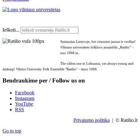
Ieškoti...
Seniausias Lietuvoje, bet visuomet jaunas ir veržlus!
Vilniaus universiteto folkloro ansamblis „Ratilio“ –
nuo 1968 m.
The oldest one in Lithuania, yet always young and
dashing! Vilnius University Folk Ensemble "Ratilio" – since 1968.
Bendraukime per / Follow us on
Facebook
Instagram
YouTube
RSS
Privatumo politika
| © Ratilio.lt
Go to top