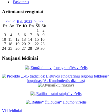
Paskutinis
Artimiausi renginiai
<<
<
Bal. 2023
>
>>
Pr
An
Tr
Kt
Pn
Šš
Sk
1
2
3
4
5
6
7
8
9
10
11
12
13
14
15
16
17
18
19
20
21
22
23
24
25
26
27
28
29
30
Naujausi leidiniai
Visi leidiniai