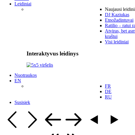
Leidiniai
Naujausi leidini
DJ Kaziukas
Etnožadintuvai
Ratilio – ratui r
Atviras, bet asm
kraštui
Visi leidiniai
Interaktyvus leidinys
Nuotraukos
EN
FR
DE
RU
Susisiek