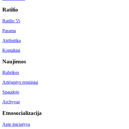
Ratilio
Ratilio 55
Parama
Atributika
Kontaktai
Naujienos
Rubrikos
Artėjantys renginiai
Spaudoje
Archyvas
Etnosocializacija
Apie iniciatyvą