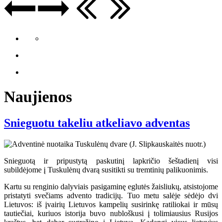
Naujienos
Snieguotu takeliu atkeliavo adventas
Snieguotą ir pripustytą paskutinį lapkričio šeštadienį visi
subildėjome į Tuskulėnų dvarą susitikti su tremtinių palikuonimis.
Kartu su renginio dalyviais pasigaminę eglutės žaisliukų, atsistojome
pristatyti svečiams advento tradicijų. Tuo metu salėje sėdėjo dvi
Lietuvos: iš įvairių Lietuvos kampelių susirinkę ratiliokai ir mūsų
tautiečiai, kuriuos istorija buvo nubloškusi į tolimiausius Rusijos