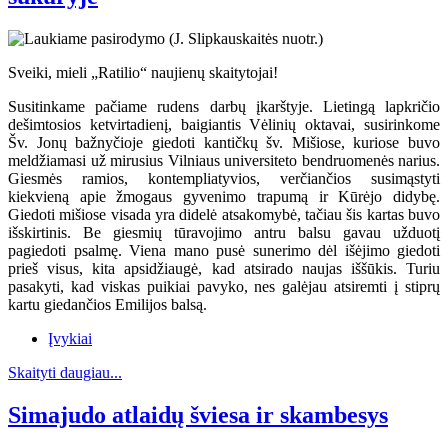
Sveiki, mieli „Ratilio“ naujienų skaitytojai!
Susitinkame pačiame rudens darbų įkarštyje. Lietingą lapkričio
dešimtosios ketvirtadienį, baigiantis Vėlinių oktavai, susirinkome
Šv. Jonų bažnyčioje giedoti kantičkų šv. Mišiose, kuriose buvo
meldžiamasi už mirusius Vilniaus universiteto bendruomenės narius.
Giesmės ramios, kontempliatyvios, verčiančios susimąstyti
kiekvieną apie žmogaus gyvenimo trapumą ir Kūrėjo didybę.
Giedoti mišiose visada yra didelė atsakomybė, tačiau šis kartas buvo
išskirtinis. Be giesmių tūravojimo antru balsu gavau užduotį
pagiedoti psalmę. Viena mano pusė sunerimo dėl išėjimo giedoti
prieš visus, kita apsidžiaugė, kad atsirado naujas iššūkis. Turiu
pasakyti, kad viskas puikiai pavyko, nes galėjau atsiremti į stiprų
kartu giedančios Emilijos balsą.
Įvykiai
Skaityti daugiau...
Simajudo atlaidų šviesa ir skambesys