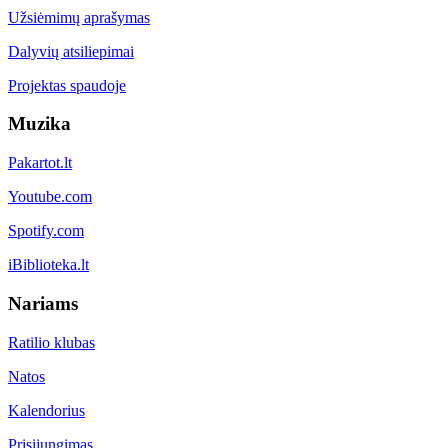
Užsiėmimų aprašymas
Dalyvių atsiliepimai
Projektas spaudoje
Muzika
Pakartot.lt
Youtube.com
Spotify.com
iBiblioteka.lt
Nariams
Ratilio klubas
Natos
Kalendorius
Prisijungimas