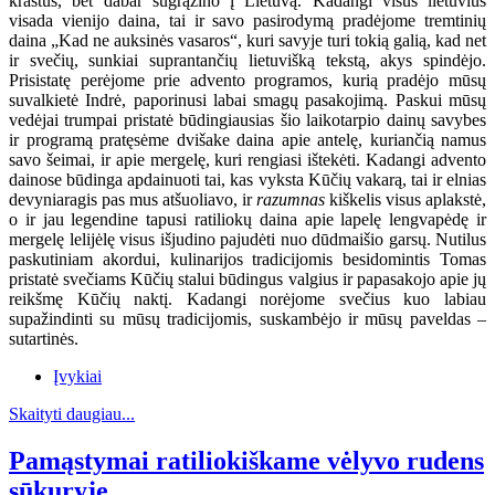
kraštus, bet dabar sugrąžino į Lietuvą. Kadangi visus lietuvius
visada vienijo daina, tai ir savo pasirodymą pradėjome tremtinių
daina „Kad ne auksinės vasaros“, kuri savyje turi tokią galią, kad net
ir svečių, sunkiai suprantančių lietuvišką tekstą, akys spindėjo.
Prisistatę perėjome prie advento programos, kurią pradėjo mūsų
suvalkietė Indrė, paporinusi labai smagų pasakojimą. Paskui mūsų
vedėjai trumpai pristatė būdingiausias šio laikotarpio dainų savybes
ir programą pratęsėme dvišake daina apie antelę, kuriančią namus
savo šeimai, ir apie mergelę, kuri rengiasi ištekėti. Kadangi advento
dainose būdinga apdainuoti tai, kas vyksta Kūčių vakarą, tai ir elnias
devyniaragis pas mus atšuoliavo, ir
razumnas
kiškelis visus aplakstė,
o ir jau legendine tapusi ratiliokų daina apie lapelę lengvapėdę ir
mergelę lelijėlę visus išjudino pajudėti nuo dūdmaišio garsų. Nutilus
paskutiniam akordui, kulinarijos tradicijomis besidomintis Tomas
pristatė svečiams Kūčių stalui būdingus valgius ir papasakojo apie jų
reikšmę Kūčių naktį. Kadangi norėjome svečius kuo labiau
supažindinti su mūsų tradicijomis, suskambėjo ir mūsų paveldas –
sutartinės.
Įvykiai
Skaityti daugiau...
Pamąstymai ratiliokiškame vėlyvo rudens
sūkuryje