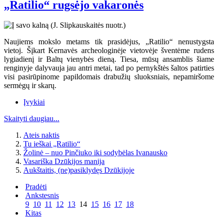
„Ratilio“ rugsėjo vakaronės
Naujiems mokslo metams tik prasidėjus, „Ratilio“ nenustygsta
vietoj. Šįkart Kernavės archeologinėje vietovėje šventėme rudens
lygiadienį ir Baltų vienybės dieną. Tiesa, mūsų ansamblis šiame
renginyje dalyvauja jau antri metai, tad po pernykštės šaltos patirties
visi pasirūpinome papildomais drabužių sluoksniais, nepamiršome
sermėgų ir skarų.
Įvykiai
Skaityti daugiau...
Ateis naktis
Tu ieškai „Ratilio“
Žolinė – nuo Pinčiuko iki sodybėlas Ivanausko
Vasariška Dzūkijos manija
Aukštaitis, (ne)pasiklydęs Dzūkijoje
Pradėti
Ankstesnis
9
10
11
12
13
14
15
16
17
18
Kitas