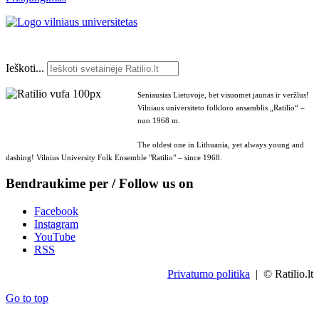
Ieškoti...
Seniausias Lietuvoje, bet visuomet jaunas ir veržlus!
Vilniaus universiteto folkloro ansamblis „Ratilio“ –
nuo 1968 m.
The oldest one in Lithuania, yet always young and
dashing! Vilnius University Folk Ensemble "Ratilio" – since 1968.
Bendraukime per / Follow us on
Facebook
Instagram
YouTube
RSS
Privatumo politika
| © Ratilio.lt
Go to top