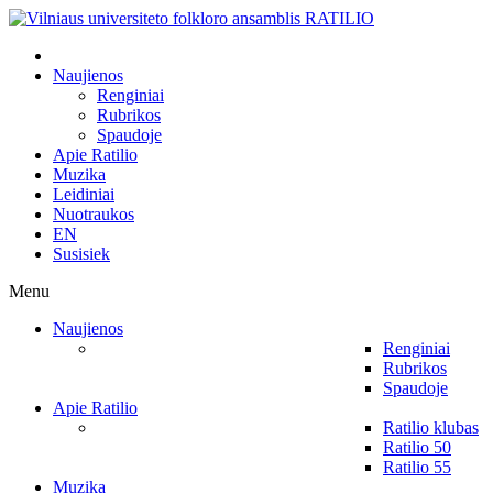
Naujienos
Renginiai
Rubrikos
Spaudoje
Apie Ratilio
Muzika
Leidiniai
Nuotraukos
EN
Susisiek
Menu
Naujienos
Renginiai
Rubrikos
Spaudoje
Apie Ratilio
Ratilio klubas
Ratilio 50
Ratilio 55
Muzika