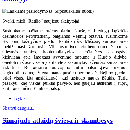
Sveiki, mieli „Ratilio“ naujienų skaitytojai!
Susitinkame pačiame rudens darbų įkarštyje. Lietingą lapkričio
dešimtosios ketvirtadienį, baigiantis Vėlinių oktavai, susirinkome
Šv. Jonų bažnyčioje giedoti kantičkų šv. Mišiose, kuriose buvo
meldžiamasi už mirusius Vilniaus universiteto bendruomenės narius.
Giesmės ramios, kontempliatyvios, verčiančios susimąstyti
kiekvieną apie žmogaus gyvenimo trapumą ir Kūrėjo didybę.
Giedoti mišiose visada yra didelė atsakomybė, tačiau šis kartas buvo
išskirtinis. Be giesmių tūravojimo antru balsu gavau užduotį
pagiedoti psalmę. Viena mano pusė sunerimo dėl išėjimo giedoti
prieš visus, kita apsidžiaugė, kad atsirado naujas iššūkis. Turiu
pasakyti, kad viskas puikiai pavyko, nes galėjau atsiremti į stiprų
kartu giedančios Emilijos balsą.
Įvykiai
Skaityti daugiau...
Simajudo atlaidų šviesa ir skambesys