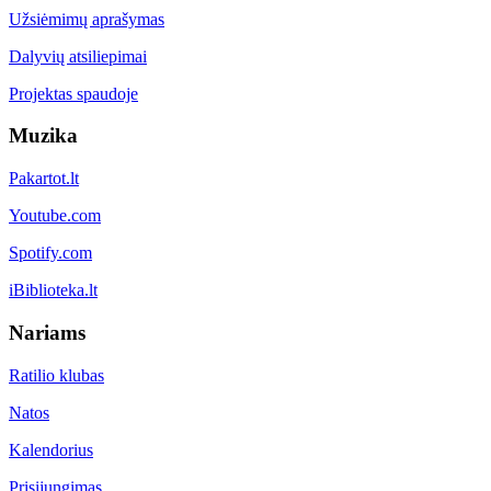
Užsiėmimų aprašymas
Dalyvių atsiliepimai
Projektas spaudoje
Muzika
Pakartot.lt
Youtube.com
Spotify.com
iBiblioteka.lt
Nariams
Ratilio klubas
Natos
Kalendorius
Prisijungimas