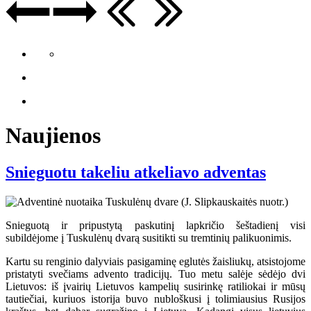
Naujienos
Snieguotu takeliu atkeliavo adventas
Snieguotą ir pripustytą paskutinį lapkričio šeštadienį visi
subildėjome į Tuskulėnų dvarą susitikti su tremtinių palikuonimis.
Kartu su renginio dalyviais pasigaminę eglutės žaisliukų, atsistojome
pristatyti svečiams advento tradicijų. Tuo metu salėje sėdėjo dvi
Lietuvos: iš įvairių Lietuvos kampelių susirinkę ratiliokai ir mūsų
tautiečiai, kuriuos istorija buvo nubloškusi į tolimiausius Rusijos