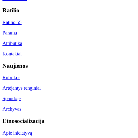
Ratilio
Ratilio 55
Parama
Atributika
Kontaktai
Naujienos
Rubrikos
Artėjantys renginiai
Spaudoje
Archyvas
Etnosocializacija
Apie iniciatyvą