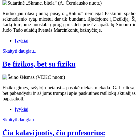
Ruduo jau ritasi į antrą pusę, o „Ratilio“ nemiega! Paskutinį spalio
sekmadienio rytą, miestui dar tik bundant, išjudėjome į Dzūkiją. Šį
kartą turėjome nuostabią progą prisidėti prie šv. apaštalų Simono ir
Judo Tado atlaidų šventės Marcinkonių bažnyčioje.
Įvykiai
Skaityti daugiau...
Be fizikos, bet su fiziku
Fiziku gimęs, rašytoju netapsi – pasakė niekas niekada. Gal ir tiesa,
bet pabandysiu ir aš jums trumpai apie paskutines ratiliokų aktualijas
papasakoti.
Įvykiai
Skaityti daugiau...
Čia kalavijuotis, čia profesorius: