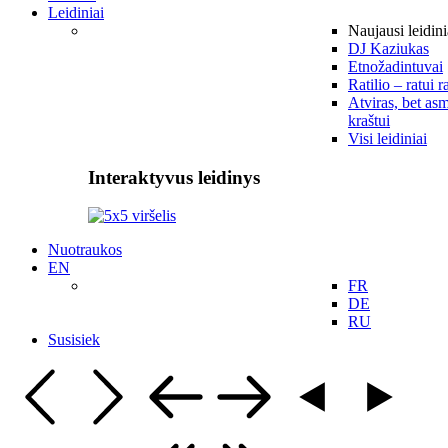
Leidiniai
Naujausi leidini
DJ Kaziukas
Etnožadintuvai
Ratilio – ratui r
Atviras, bet asm
kraštui
Visi leidiniai
Interaktyvus leidinys
Nuotraukos
EN
FR
DE
RU
Susisiek