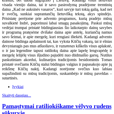
kraštus, bet dabar sugrąžino į Lietuvą. Kadangi visus lietuvius
visada vienijo daina, tai ir savo pasirodymą pradėjome tremtinių
daina „Kad ne auksinės vasaros“, kuri savyje turi tokią galią, kad net
ir svečių, sunkiai suprantančių lietuvišką tekstą, akys spindėjo.
Prisistatę perėjome prie advento programos, kurią pradėjo mūsų
suvalkietė Indrė, paporinusi labai smagų pasakojimą. Paskui mūsų
vedėjai trumpai pristatė būdingiausias šio laikotarpio dainų savybes
ir programą pratęsėme dvišake daina apie antelę, kuriančią namus
savo šeimai, ir apie mergelę, kuri rengiasi ištekėti. Kadangi advento
dainose būdinga apdainuoti tai, kas vyksta Kūčių vakarą, tai ir elnias
devyniaragis pas mus atšuoliavo, ir
razumnas
kiškelis visus aplakstė,
o ir jau legendine tapusi ratiliokų daina apie lapelę lengvapėdę ir
mergelę lelijėlę visus išjudino pajudėti nuo dūdmaišio garsų. Nutilus
paskutiniam akordui, kulinarijos tradicijomis besidomintis Tomas
pristatė svečiams Kūčių stalui būdingus valgius ir papasakojo apie jų
reikšmę Kūčių naktį. Kadangi norėjome svečius kuo labiau
supažindinti su mūsų tradicijomis, suskambėjo ir mūsų paveldas –
sutartinės.
Įvykiai
Skaityti daugiau...
Pamąstymai ratiliokiškame vėlyvo rudens
sūkuryje