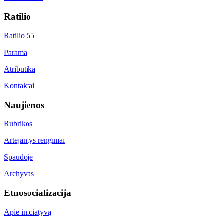
Ratilio
Ratilio 55
Parama
Atributika
Kontaktai
Naujienos
Rubrikos
Artėjantys renginiai
Spaudoje
Archyvas
Etnosocializacija
Apie iniciatyvą