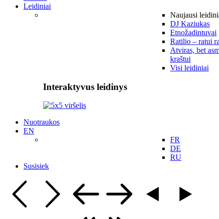
Leidiniai
Naujausi leidini
DJ Kaziukas
Etnožadintuvai
Ratilio – ratui r
Atviras, bet asm
kraštui
Visi leidiniai
Interaktyvus leidinys
Nuotraukos
EN
FR
DE
RU
Susisiek