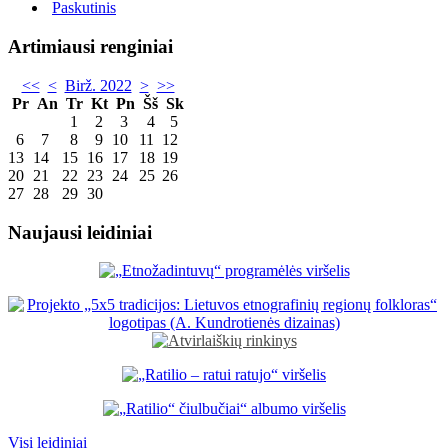
Paskutinis
Artimiausi renginiai
<<
<
Birž. 2022
>
>>
Pr
An
Tr
Kt
Pn
Šš
Sk
1
2
3
4
5
6
7
8
9
10
11
12
13
14
15
16
17
18
19
20
21
22
23
24
25
26
27
28
29
30
Naujausi leidiniai
Visi leidiniai