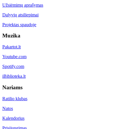
Užsiėmimų aprašymas
Dalyvių atsiliepimai
Projektas spaudoje
Muzika
Pakartot.lt
Youtube.com
Spotify.com
iBiblioteka.lt
Nariams
Ratilio klubas
Natos
Kalendorius
Prisijungimas