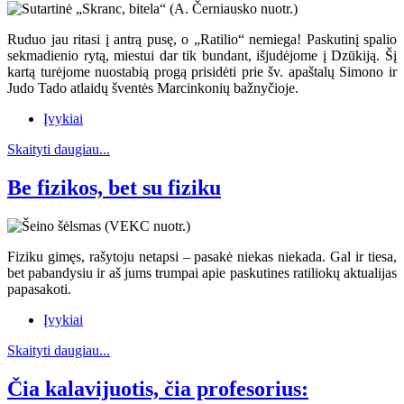
Ruduo jau ritasi į antrą pusę, o „Ratilio“ nemiega! Paskutinį spalio
sekmadienio rytą, miestui dar tik bundant, išjudėjome į Dzūkiją. Šį
kartą turėjome nuostabią progą prisidėti prie šv. apaštalų Simono ir
Judo Tado atlaidų šventės Marcinkonių bažnyčioje.
Įvykiai
Skaityti daugiau...
Be fizikos, bet su fiziku
Fiziku gimęs, rašytoju netapsi – pasakė niekas niekada. Gal ir tiesa,
bet pabandysiu ir aš jums trumpai apie paskutines ratiliokų aktualijas
papasakoti.
Įvykiai
Skaityti daugiau...
Čia kalavijuotis, čia profesorius: