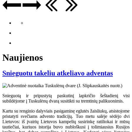
Naujienos
Snieguotu takeliu atkeliavo adventas
Snieguotą ir pripustytą paskutinį lapkričio šeštadienį visi
subildėjome į Tuskulėnų dvarą susitikti su tremtinių palikuonimis.
Kartu su renginio dalyviais pasigaminę eglutės žaisliukų, atsistojome
pristatyti svečiams advento tradicijų. Tuo metu salėje sėdėjo dvi
Lietuvos: iš įvairių Lietuvos kampelių susirinkę ratiliokai ir mūsų
tautiečiai, kuriuos istorija buvo nubloškusi į tolimiausius Rusijos