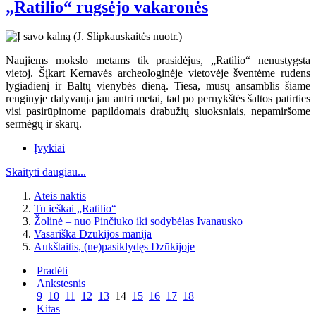
„Ratilio“ rugsėjo vakaronės
Naujiems mokslo metams tik prasidėjus, „Ratilio“ nenustygsta
vietoj. Šįkart Kernavės archeologinėje vietovėje šventėme rudens
lygiadienį ir Baltų vienybės dieną. Tiesa, mūsų ansamblis šiame
renginyje dalyvauja jau antri metai, tad po pernykštės šaltos patirties
visi pasirūpinome papildomais drabužių sluoksniais, nepamiršome
sermėgų ir skarų.
Įvykiai
Skaityti daugiau...
Ateis naktis
Tu ieškai „Ratilio“
Žolinė – nuo Pinčiuko iki sodybėlas Ivanausko
Vasariška Dzūkijos manija
Aukštaitis, (ne)pasiklydęs Dzūkijoje
Pradėti
Ankstesnis
9
10
11
12
13
14
15
16
17
18
Kitas