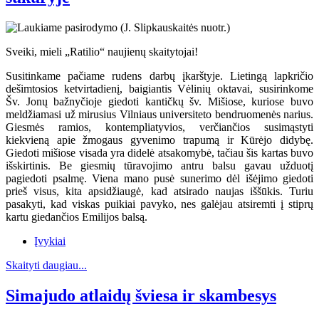
Sveiki, mieli „Ratilio“ naujienų skaitytojai!
Susitinkame pačiame rudens darbų įkarštyje. Lietingą lapkričio
dešimtosios ketvirtadienį, baigiantis Vėlinių oktavai, susirinkome
Šv. Jonų bažnyčioje giedoti kantičkų šv. Mišiose, kuriose buvo
meldžiamasi už mirusius Vilniaus universiteto bendruomenės narius.
Giesmės ramios, kontempliatyvios, verčiančios susimąstyti
kiekvieną apie žmogaus gyvenimo trapumą ir Kūrėjo didybę.
Giedoti mišiose visada yra didelė atsakomybė, tačiau šis kartas buvo
išskirtinis. Be giesmių tūravojimo antru balsu gavau užduotį
pagiedoti psalmę. Viena mano pusė sunerimo dėl išėjimo giedoti
prieš visus, kita apsidžiaugė, kad atsirado naujas iššūkis. Turiu
pasakyti, kad viskas puikiai pavyko, nes galėjau atsiremti į stiprų
kartu giedančios Emilijos balsą.
Įvykiai
Skaityti daugiau...
Simajudo atlaidų šviesa ir skambesys