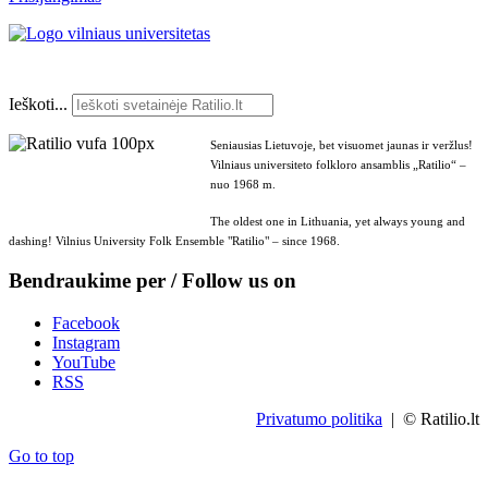
Ieškoti...
Seniausias Lietuvoje, bet visuomet jaunas ir veržlus!
Vilniaus universiteto folkloro ansamblis „Ratilio“ –
nuo 1968 m.
The oldest one in Lithuania, yet always young and
dashing! Vilnius University Folk Ensemble "Ratilio" – since 1968.
Bendraukime per / Follow us on
Facebook
Instagram
YouTube
RSS
Privatumo politika
| © Ratilio.lt
Go to top