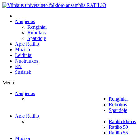
Naujienos
Renginiai
Rubrikos
Spaudoje
Apie Ratilio
Muzika
Leidiniai
Nuotraukos
EN
Susisiek
Menu
Naujienos
Renginiai
Rubrikos
Spaudoje
Apie Ratilio
Ratilio klubas
Ratilio 50
Ratilio 55
Muzika