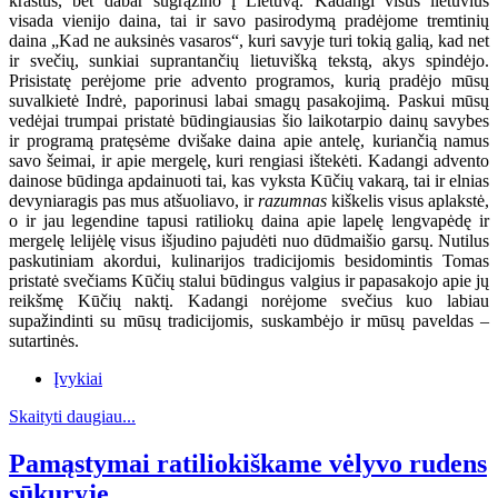
kraštus, bet dabar sugrąžino į Lietuvą. Kadangi visus lietuvius
visada vienijo daina, tai ir savo pasirodymą pradėjome tremtinių
daina „Kad ne auksinės vasaros“, kuri savyje turi tokią galią, kad net
ir svečių, sunkiai suprantančių lietuvišką tekstą, akys spindėjo.
Prisistatę perėjome prie advento programos, kurią pradėjo mūsų
suvalkietė Indrė, paporinusi labai smagų pasakojimą. Paskui mūsų
vedėjai trumpai pristatė būdingiausias šio laikotarpio dainų savybes
ir programą pratęsėme dvišake daina apie antelę, kuriančią namus
savo šeimai, ir apie mergelę, kuri rengiasi ištekėti. Kadangi advento
dainose būdinga apdainuoti tai, kas vyksta Kūčių vakarą, tai ir elnias
devyniaragis pas mus atšuoliavo, ir
razumnas
kiškelis visus aplakstė,
o ir jau legendine tapusi ratiliokų daina apie lapelę lengvapėdę ir
mergelę lelijėlę visus išjudino pajudėti nuo dūdmaišio garsų. Nutilus
paskutiniam akordui, kulinarijos tradicijomis besidomintis Tomas
pristatė svečiams Kūčių stalui būdingus valgius ir papasakojo apie jų
reikšmę Kūčių naktį. Kadangi norėjome svečius kuo labiau
supažindinti su mūsų tradicijomis, suskambėjo ir mūsų paveldas –
sutartinės.
Įvykiai
Skaityti daugiau...
Pamąstymai ratiliokiškame vėlyvo rudens
sūkuryje