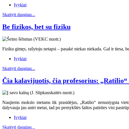
Įvykiai
Skaityti daugiau...
Be fizikos, bet su fiziku
Fiziku gimęs, rašytoju netapsi – pasakė niekas niekada. Gal ir tiesa, b
Įvykiai
Skaityti daugiau...
Čia kalavijuotis, čia profesorius: „Ratilio
Naujiems mokslo metams tik prasidėjus, „Ratilio“ nenustygsta viet
dalyvauja jau antri metai, tad po pernykštės šaltos patirties visi pas
Įvykiai
Skaityti daugiau...