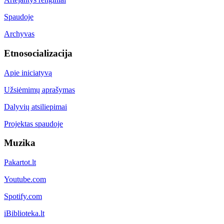
Spaudoje
Archyvas
Etnosocializacija
Apie iniciatyvą
Užsiėmimų aprašymas
Dalyvių atsiliepimai
Projektas spaudoje
Muzika
Pakartot.lt
Youtube.com
Spotify.com
iBiblioteka.lt