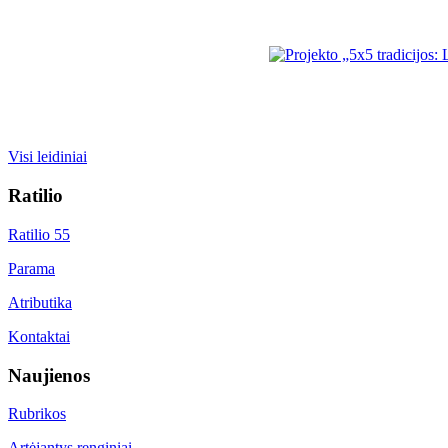
Visi leidiniai
Ratilio
Ratilio 55
Parama
Atributika
Kontaktai
Naujienos
Rubrikos
Artėjantys renginiai