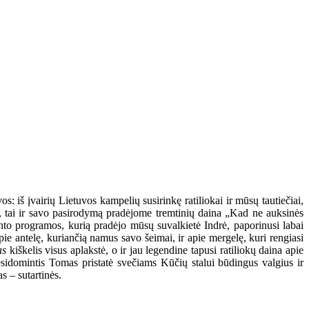
s: iš įvairių Lietuvos kampelių susirinkę ratiliokai ir mūsų tautiečiai,
na, tai ir savo pasirodymą pradėjome tremtinių daina „Kad ne auksinės
vento programos, kurią pradėjo mūsų suvalkietė Indrė, paporinusi labai
e antelę, kuriančią namus savo šeimai, ir apie mergelę, kuri rengiasi
as
kiškelis visus aplakstė, o ir jau legendine tapusi ratiliokų daina apie
besidomintis Tomas pristatė svečiams Kūčių stalui būdingus valgius ir
 – sutartinės.