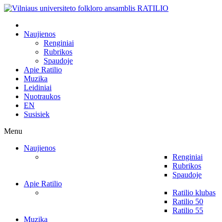
Naujienos
Renginiai
Rubrikos
Spaudoje
Apie Ratilio
Muzika
Leidiniai
Nuotraukos
EN
Susisiek
Menu
Naujienos
Renginiai
Rubrikos
Spaudoje
Apie Ratilio
Ratilio klubas
Ratilio 50
Ratilio 55
Muzika