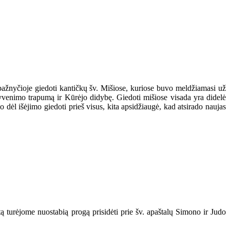
 bažnyčioje giedoti kantičkų šv. Mišiose, kuriose buvo meldžiamasi už
yvenimo trapumą ir Kūrėjo didybę. Giedoti mišiose visada yra didelė
dėl išėjimo giedoti prieš visus, kita apsidžiaugė, kad atsirado naujas
tą turėjome nuostabią progą prisidėti prie šv. apaštalų Simono ir Judo