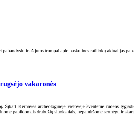
et pabandysiu ir aš jums trumpai apie paskutines ratiliokų aktualijas pap
“ rugsėjo vakaronės
oj. Šįkart Kernavės archeologinėje vietovėje šventėme rudens lygiadi
irūpinome papildomais drabužių sluoksniais, nepamiršome sermėgų ir skar