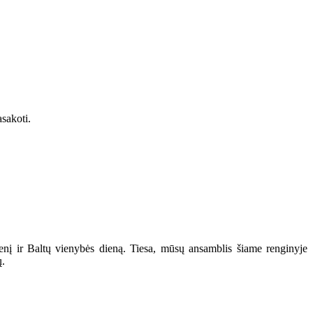
asakoti.
enį ir Baltų vienybės dieną. Tiesa, mūsų ansamblis šiame renginyje
ų.