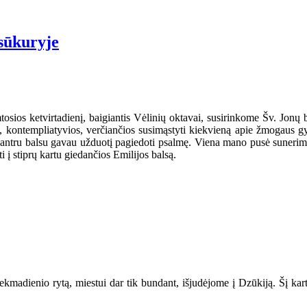
sūkuryje
tosios ketvirtadienį, baigiantis Vėlinių oktavai, susirinkome Šv. Jonų
, kontempliatyvios, verčiančios susimąstyti kiekvieną apie žmogaus g
 antru balsu gavau užduotį pagiedoti psalmę. Viena mano pusė sunerimo 
i į stiprų kartu giedančios Emilijos balsą.
sekmadienio rytą, miestui dar tik bundant, išjudėjome į Dzūkiją. Šį kar