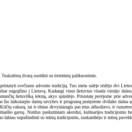
į Tuskulėnų dvarą susitikti su tremtinių palikuonimis.
ristatyti svečiams advento tradicijų. Tuo metu salėje sėdėjo dvi Lietuvo
 dabar sugrąžino į Lietuvą. Kadangi visus lietuvius visada vienijo dai
prantančių lietuvišką tekstą, akys spindėjo. Prisistatę perėjome prie ad
 šio laikotarpio dainų savybes ir programą pratęsėme dvišake daina api
Kūčių vakarą, tai ir elnias devyniaragis pas mus atšuoliavo, ir
razumn
dmaišio garsų. Nutilus paskutiniam akordui, kulinarijos tradicijomis 
 labiau supažindinti su mūsų tradicijomis, suskambėjo ir mūsų paveldas