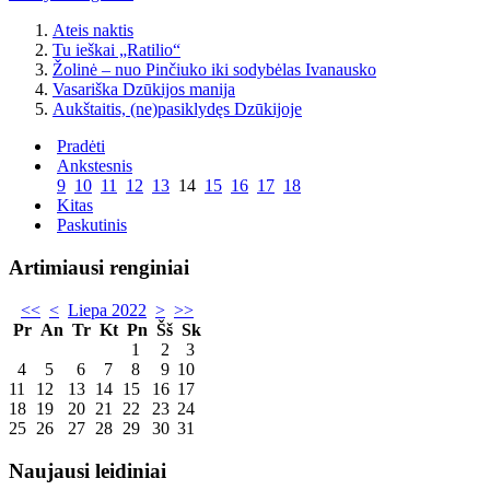
Ateis naktis
Tu ieškai „Ratilio“
Žolinė – nuo Pinčiuko iki sodybėlas Ivanausko
Vasariška Dzūkijos manija
Aukštaitis, (ne)pasiklydęs Dzūkijoje
Pradėti
Ankstesnis
9
10
11
12
13
14
15
16
17
18
Kitas
Paskutinis
Artimiausi renginiai
<<
<
Liepa 2022
>
>>
Pr
An
Tr
Kt
Pn
Šš
Sk
1
2
3
4
5
6
7
8
9
10
11
12
13
14
15
16
17
18
19
20
21
22
23
24
25
26
27
28
29
30
31
Naujausi leidiniai