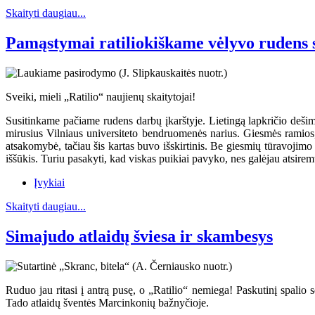
Skaityti daugiau...
Pamąstymai ratiliokiškame vėlyvo rudens 
Sveiki, mieli „Ratilio“ naujienų skaitytojai!
Susitinkame pačiame rudens darbų įkarštyje. Lietingą lapkričio dešim
mirusius Vilniaus universiteto bendruomenės narius. Giesmės ramios
atsakomybė, tačiau šis kartas buvo išskirtinis. Be giesmių tūravojimo
iššūkis. Turiu pasakyti, kad viskas puikiai pavyko, nes galėjau atsiremt
Įvykiai
Skaityti daugiau...
Simajudo atlaidų šviesa ir skambesys
Ruduo jau ritasi į antrą pusę, o „Ratilio“ nemiega! Paskutinį spalio 
Tado atlaidų šventės Marcinkonių bažnyčioje.