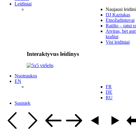
Leidiniai
Naujausi leidini
DJ Kaziukas
Etnožadintuvai
Ratilio – ratui r
Atviras, bet asm
kraštui
Visi leidiniai
Interaktyvus leidinys
Nuotraukos
EN
FR
DE
RU
Susisiek