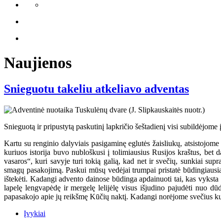
Naujienos
Snieguotu takeliu atkeliavo adventas
Snieguotą ir pripustytą paskutinį lapkričio šeštadienį visi subildėjome 
Kartu su renginio dalyviais pasigaminę eglutės žaisliukų, atsistojome p
kuriuos istorija buvo nubloškusi į tolimiausius Rusijos kraštus, bet
vasaros“, kuri savyje turi tokią galią, kad net ir svečių, sunkiai su
smagų pasakojimą. Paskui mūsų vedėjai trumpai pristatė būdingiausias
ištekėti. Kadangi advento dainose būdinga apdainuoti tai, kas vyksta 
lapelę lengvapėdę ir mergelę lelijėlę visus išjudino pajudėti nuo dū
papasakojo apie jų reikšmę Kūčių naktį. Kadangi norėjome svečius kuo
Įvykiai